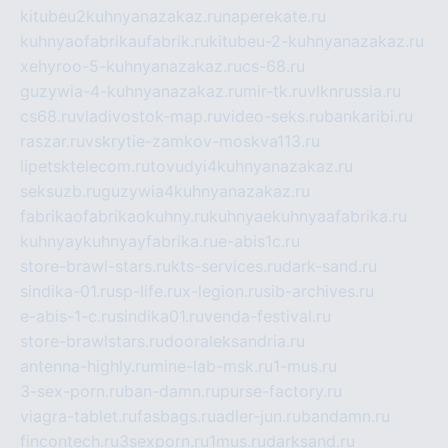
kitubeu2kuhnyanazakaz.ru
naperekate.ru
kuhnyaofabrikaufabrik.ru
kitubeu-2-kuhnyanazakaz.ru
xehyroo-5-kuhnyanazakaz.ru
cs-68.ru
guzywia-4-kuhnyanazakaz.ru
mir-tk.ru
vlknrussia.ru
cs68.ru
vladivostok-map.ru
video-seks.ru
bankaribi.ru
raszar.ru
vskrytie-zamkov-moskva113.ru
lipetsktelecom.ru
tovudyi4kuhnyanazakaz.ru
seksuzb.ru
guzywia4kuhnyanazakaz.ru
fabrikaofabrikaokuhny.ru
kuhnyaekuhnyaafabrika.ru
kuhnyaykuhnyayfabrika.ru
e-abis1c.ru
store-brawl-stars.ru
kts-services.ru
dark-sand.ru
sindika-01.ru
sp-life.ru
x-legion.ru
sib-archives.ru
e-abis-1-c.ru
sindika01.ru
venda-festival.ru
store-brawlstars.ru
dooraleksandria.ru
antenna-highly.ru
mine-lab-msk.ru
1-mus.ru
3-sex-porn.ru
ban-damn.ru
purse-factory.ru
viagra-tablet.ru
fasbags.ru
adler-jun.ru
bandamn.ru
fincontech.ru
3sexporn.ru
1mus.ru
darksand.ru