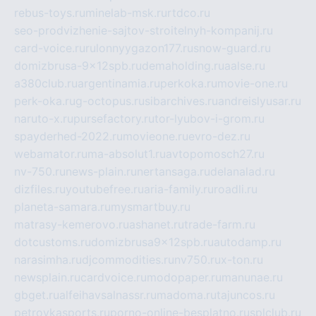
rebus-toys.ru
minelab-msk.ru
rtdco.ru
seo-prodvizhenie-sajtov-stroitelnyh-kompanij.ru
card-voice.ru
rulonnyygazon177.ru
snow-guard.ru
domizbrusa-9x12spb.ru
demaholding.ru
aalse.ru
a380club.ru
argentinamia.ru
perkoka.ru
movie-one.ru
perk-oka.ru
g-octopus.ru
sibarchives.ru
andreislyusar.ru
naruto-x.ru
pursefactory.ru
tor-lyubov-i-grom.ru
spayderhed-2022.ru
movieone.ru
evro-dez.ru
webamator.ru
ma-absolut1.ru
avtopomosch27.ru
nv-750.ru
news-plain.ru
nertansaga.ru
delanalad.ru
dizfiles.ru
youtubefree.ru
aria-family.ru
roadli.ru
planeta-samara.ru
mysmartbuy.ru
matrasy-kemerovo.ru
ashanet.ru
trade-farm.ru
dotcustoms.ru
domizbrusa9x12spb.ru
autodamp.ru
narasimha.ru
djcommodities.ru
nv750.ru
x-ton.ru
newsplain.ru
cardvoice.ru
modopaper.ru
manunae.ru
gbget.ru
alfeihavsalnassr.ru
madoma.ru
tajuncos.ru
petrovkasports.ru
porno-online-besplatno.ru
splclub.ru