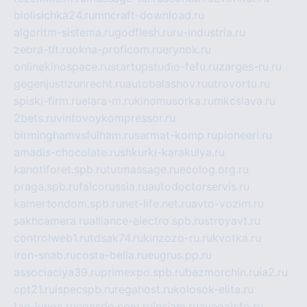
biolisichka24.ru
mncraft-download.ru
algoritm-sistema.ru
godflesh.ru
ru-industria.ru
zebra-tlt.ru
okna-proficom.ru
erynok.ru
onlinekinospace.ru
startupstudio-fefu.ru
zarges-ru.ru
gegenjustizunrecht.ru
autobalashov.ru
utrovortu.ru
spiski-firm.ru
elara-m.ru
kinomusorka.ru
mkcslava.ru
2bets.ru
vintovoykompressor.ru
birminghamvsfulham.ru
sarmat-komp.ru
pioneeri.ru
amadis-chocolate.ru
shkurki-karakulya.ru
kanotiforet.spb.ru
tutmassage.ru
ecolog.org.ru
praga.spb.ru
falcorussia.ru
autodoctorservis.ru
kamertondom.spb.ru
net-life.net.ru
avto-vozim.ru
sakhcamera.ru
alliance-electro.spb.ru
stroyavt.ru
controlweb1.ru
tdsak74.ru
kinzozo-ru.ru
kvotka.ru
iron-snab.ru
costa-bella.ru
eugrus.pp.ru
associaciya39.ru
primexpo.spb.ru
bezmorchin.ru
ia2.ru
cpt21.ru
ispecspb.ru
regahost.ru
kolosok-elita.ru
tae-kwon.ru
consrio.com.ru
insiam.ru
avegainfo.ru