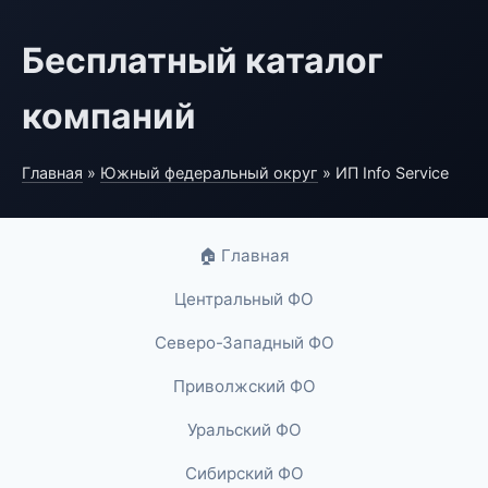
Бесплатный каталог
компаний
Главная
»
Южный федеральный округ
» ИП Info Service
🏠 Главная
Центральный ФО
Северо-Западный ФО
Приволжский ФО
Уральский ФО
Сибирский ФО