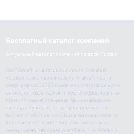
Бесплатный каталог компаний
Актуальный каталог компаний по всей России
03223.ru
ufille.ru
krasotata.ru
prazdnikdushi.ru
veetbox.ru
cinemapost.ru
ciam-fr.ru
kraft-you.ru
mega-press.ru
03223.ru
web-explore.ru
rastenuya.ru
eurovision-russia.ru
strah-news.ru
freeride-team.ru
itrack-24.ru
sexshopexpress.ru
autostudiopro.ru
alabuga-cityhotel.ru
pornv.ru
atlantpereezd.ru
bud-em-znakomye.ru
a-cdc.ru
elektrostal-news.ru
korolevremont-market.ru
budem-znakomye.ru
oooagrosnab.ru
fpodaso.ru
emfire.ru
pro-otdelky.ru