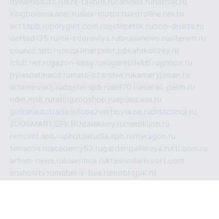
dynamoauto.ru
szk-favorit.ru
carlines.ru
flatnsk.ru
kingbolenskaner.ru
alex-motor.ru
astroline.net.ru
act1.spb.ru
polyglot.com.ru
gidlipetsk.ru
ooo-driada.ru
detsad125.ru
mir-zdoroviya.ru
bruslanovo.ru
siterem.ru
council.spb.ru
лодкипатриот.рф
kafekolizey.ru
iclub.net.ru
gazon-easy.ru
sugarepilekb.ru
grinox.ru
pylesostineco.ru
msts-ozarenie.ru
kameryjooan.ru
artemovskij.ru
dopler.spb.ru
aid70.ru
metall-perm.ru
ndm.msk.ru
ratingzooshop.ru
apiaccess.ru
globalautotrade.info
bezverhovskoe.ru
drsschool.ru
ZOOSMART.SPB.RU
dalakony.ru
medikijob.ru
remontt.spb.ru
photostudia.spb.ru
myragon.ru
terramia.ru
academy62.ru
gardengallereya.ru
rti.com.ru
artem-news.ru
biserinca.ru
krasnodarkurort.com
imshowtv.ru
mebel-v-tule.ru
mobtopik.ru
pcsecurity.net.ru
tool-sib.ru
multimetrunit.ru
sp-tour.ru
fan-cs.ru
santeh-russia.ru
symbian9.net.ru
DSHAIR.RU
tmmotors.spb.ru
xjocuricopii.com
musavtomat.msk.ru