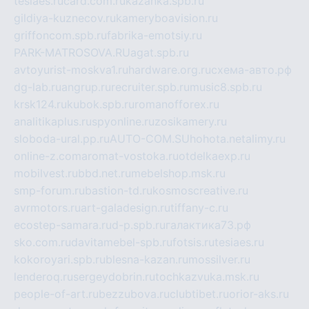
tesiaes.ru
card.com.ru
kazanka.spb.ru
gildiya-kuznecov.ru
kameryboavision.ru
griffoncom.spb.ru
fabrika-emotsiy.ru
PARK-MATROSOVA.RU
agat.spb.ru
avtoyurist-moskva1.ru
hardware.org.ru
схема-авто.рф
dg-lab.ru
angrup.ru
recruiter.spb.ru
music8.spb.ru
krsk124.ru
kubok.spb.ru
romanofforex.ru
analitikaplus.ru
spyonline.ru
zosikamery.ru
sloboda-ural.pp.ru
AUTO-COM.SU
hohota.net
alimy.ru
online-z.com
aromat-vostoka.ru
otdelkaexp.ru
mobilvest.ru
bbd.net.ru
mebelshop.msk.ru
smp-forum.ru
bastion-td.ru
kosmoscreative.ru
avrmotors.ru
art-galadesign.ru
tiffany-c.ru
ecostep-samara.ru
d-p.spb.ru
галактика73.рф
sko.com.ru
davitamebel-spb.ru
fotsis.ru
tesiaes.ru
kokoroyari.spb.ru
blesna-kazan.ru
mossilver.ru
lenderoq.ru
sergeydobrin.ru
tochkazvuka.msk.ru
people-of-art.ru
bezzubova.ru
clubtibet.ru
orior-aks.ru