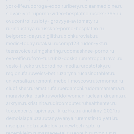
york-life.ru
doroga-expo.ru
ribery.ru
cleanmedicine.ru
slovar-ivrit.ru
porno-video-besplatno.ru
seks-365.ru
ovucontrol.ru
sloty-igrovyye-avtomaty.ru
ru-industriya.ru
russkoe-porno-besplatno.ru
belgorod-day.ru
digilith.ru
pichkurovlab.ru
medic-today.ru
taksu.ru
comp123.ru
don-ykt.ru
teensvoice.ru
imgsharing.ru
domashnee-porno.ru
eva-elfie.ru
foto-tur.ru
biz-doska.ru
metropoltravel.ru
veslo-i-yakor.ru
borodino-media.ru
rostotsky.ru
regionufa.ru
weiss-bet.ru
zaryna.ru
casinotablet.ru
universalia.ru
remont-mebeli-moscow.ru
termomur.ru
clubfisher.ru
remstirufa.ru
erdamchi.ru
doramamama.ru
muraviovka-park.ru
worldofwoman.ru
clean-dreams.ru
arkrym.ru
kristinita.ru
dircomputer.ru
healthenter.ru
textexperts.ru
pivnaya-kruzhka.ru
kinofilmy-2021.ru
demolalapaluza.ru
tanyavanya.ru
remstir-tolyatti.ru
msdip.ru
jdol.ru
sokolovr.ru
newtech-spb.ru
rezemkleim.ru
massage-tai.ru
seonub.ru
zvonitut.ru