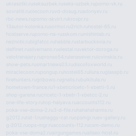
ukrasotki.ru
seksuzbek.ru
seks-uzbek.ru
porno-vk.ru
sovratili.ru
olecoon.ru
vd-dosug.ru
adonyev.ru
rbc-news.ru
porno-skvirt.ru
krospr.ru
13autor-kolonka.ru
sormol.ru
2rich.ru
hostel-65.ru
hostserve.ru
porno-na-russkom.ru
mishinlab.ru
neznobi.ru
bigfatcc.ru
habble.ru
starbucksvia.ru
delfinet.ru
silvernano.ru
elestal.ru
vektor-doroga.ru
velotrenajery.ru
pronso54.ru
lenasever.ru
lovinskix.ru
show-pets.ru
smartnews03.ru
discofoxworld.ru
miraclecoon.ru
pongup.ru
hostel65.ru
liura.ru
glasspb.ru
firehunters.ru
gribowo.ru
gnalis.ru
bulkitula.ru
hometown-france.ru
1-xbeticricetc-1-xbetti-5.ru
shop-garena.ru
cricetc-1-xbetr-1-xbetcc-2.ru
one-life-story.ru
top-halyava.ru
accounts112.ru
poka-vse-doma-2.ru
3-d-file.ru
hahahaharms.ru
g2012.ru
tst-1.ru
shaggy-cat.ru
opsmgr.ru
ev-gallery.ru
g-2012.ru
ops-mgr.ru
accounts-112.ru
csm-demo.ru
poka-vse-doma2.ru
airgungames.ru
allseo-host.ru