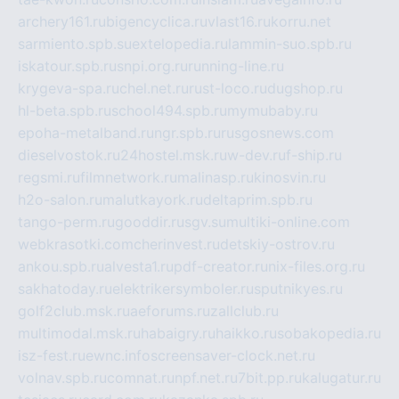
archery161.ru
bigencyclica.ru
vlast16.ru
korru.net
sarmiento.spb.su
extelopedia.ru
lammin-suo.spb.ru
iskatour.spb.ru
snpi.org.ru
running-line.ru
krygeva-spa.ru
chel.net.ru
rust-loco.ru
dugshop.ru
hl-beta.spb.ru
school494.spb.ru
mymubaby.ru
epoha-metalband.ru
ngr.spb.ru
rusgosnews.com
dieselvostok.ru
24hostel.msk.ru
w-dev.ru
f-ship.ru
regsmi.ru
filmnetwork.ru
malinasp.ru
kinosvin.ru
h2o-salon.ru
malutkayork.ru
deltaprim.spb.ru
tango-perm.ru
gooddir.ru
sgv.su
multiki-online.com
webkrasotki.com
cherinvest.ru
detskiy-ostrov.ru
ankou.spb.ru
alvesta1.ru
pdf-creator.ru
nix-files.org.ru
sakhatoday.ru
elektrikersymboler.ru
sputnikyes.ru
golf2club.msk.ru
aeforums.ru
zallclub.ru
multimodal.msk.ru
habaigry.ru
haikko.ru
sobakopedia.ru
isz-fest.ru
ewnc.info
screensaver-clock.net.ru
volnav.spb.ru
comnat.ru
npf.net.ru
7bit.pp.ru
kalugatur.ru