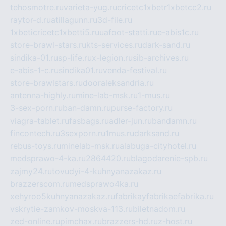
tehosmotre.ru
varieta-yug.ru
cricetc1xbetr1xbetcc2.ru
raytor-d.ru
atillagunn.ru
3d-file.ru
1xbeticricetc1xbetti5.ru
uafoot-statti.ru
e-abis1c.ru
store-brawl-stars.ru
kts-services.ru
dark-sand.ru
sindika-01.ru
sp-life.ru
x-legion.ru
sib-archives.ru
e-abis-1-c.ru
sindika01.ru
venda-festival.ru
store-brawlstars.ru
dooraleksandria.ru
antenna-highly.ru
mine-lab-msk.ru
1-mus.ru
3-sex-porn.ru
ban-damn.ru
purse-factory.ru
viagra-tablet.ru
fasbags.ru
adler-jun.ru
bandamn.ru
fincontech.ru
3sexporn.ru
1mus.ru
darksand.ru
rebus-toys.ru
minelab-msk.ru
alabuga-cityhotel.ru
medsprawo-4-ka.ru
2864420.ru
blagodarenie-spb.ru
zajmy24.ru
tovudyi-4-kuhnyanazakaz.ru
brazzerscom.ru
medsprawo4ka.ru
xehyroo5kuhnyanazakaz.ru
fabrikayfabrikaefabrika.ru
vskrytie-zamkov-moskva-113.ru
biletnadom.ru
zed-online.ru
pimchax.ru
brazzers-hd.ru
z-host.ru