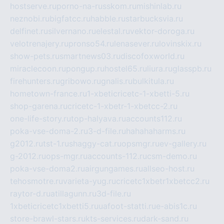
hostserve.ru
porno-na-russkom.ru
mishinlab.ru
neznobi.ru
bigfatcc.ru
habble.ru
starbucksvia.ru
delfinet.ru
silvernano.ru
elestal.ru
vektor-doroga.ru
velotrenajery.ru
pronso54.ru
lenasever.ru
lovinskix.ru
show-pets.ru
smartnews03.ru
discofoxworld.ru
miraclecoon.ru
pongup.ru
hostel65.ru
liura.ru
glasspb.ru
firehunters.ru
gribowo.ru
gnalis.ru
bulkitula.ru
hometown-france.ru
1-xbeticricetc-1-xbetti-5.ru
shop-garena.ru
cricetc-1-xbetr-1-xbetcc-2.ru
one-life-story.ru
top-halyava.ru
accounts112.ru
poka-vse-doma-2.ru
3-d-file.ru
hahahaharms.ru
g2012.ru
tst-1.ru
shaggy-cat.ru
opsmgr.ru
ev-gallery.ru
g-2012.ru
ops-mgr.ru
accounts-112.ru
csm-demo.ru
poka-vse-doma2.ru
airgungames.ru
allseo-host.ru
tehosmotre.ru
varieta-yug.ru
cricetc1xbetr1xbetcc2.ru
raytor-d.ru
atillagunn.ru
3d-file.ru
1xbeticricetc1xbetti5.ru
uafoot-statti.ru
e-abis1c.ru
store-brawl-stars.ru
kts-services.ru
dark-sand.ru