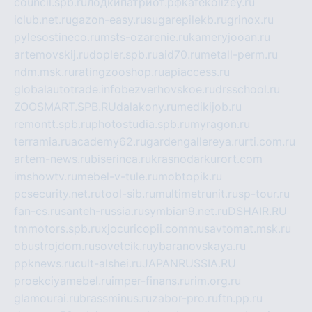
council.spb.ru
лодкипатриот.рф
kafekolizey.ru
iclub.net.ru
gazon-easy.ru
sugarepilekb.ru
grinox.ru
pylesostineco.ru
msts-ozarenie.ru
kameryjooan.ru
artemovskij.ru
dopler.spb.ru
aid70.ru
metall-perm.ru
ndm.msk.ru
ratingzooshop.ru
apiaccess.ru
globalautotrade.info
bezverhovskoe.ru
drsschool.ru
ZOOSMART.SPB.RU
dalakony.ru
medikijob.ru
remontt.spb.ru
photostudia.spb.ru
myragon.ru
terramia.ru
academy62.ru
gardengallereya.ru
rti.com.ru
artem-news.ru
biserinca.ru
krasnodarkurort.com
imshowtv.ru
mebel-v-tule.ru
mobtopik.ru
pcsecurity.net.ru
tool-sib.ru
multimetrunit.ru
sp-tour.ru
fan-cs.ru
santeh-russia.ru
symbian9.net.ru
DSHAIR.RU
tmmotors.spb.ru
xjocuricopii.com
musavtomat.msk.ru
obustrojdom.ru
sovetcik.ru
ybaranovskaya.ru
ppknews.ru
cult-alshei.ru
JAPANRUSSIA.RU
proekciyamebel.ru
imper-finans.ru
rim.org.ru
glamourai.ru
brassminus.ru
zabor-pro.ru
ftn.pp.ru