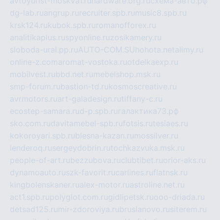
avtoyurist-moskva1.ru
hardware.org.ru
схема-авто.рф
dg-lab.ru
angrup.ru
recruiter.spb.ru
music8.spb.ru
krsk124.ru
kubok.spb.ru
romanofforex.ru
analitikaplus.ru
spyonline.ru
zosikamery.ru
sloboda-ural.pp.ru
AUTO-COM.SU
hohota.net
alimy.ru
online-z.com
aromat-vostoka.ru
otdelkaexp.ru
mobilvest.ru
bbd.net.ru
mebelshop.msk.ru
smp-forum.ru
bastion-td.ru
kosmoscreative.ru
avrmotors.ru
art-galadesign.ru
tiffany-c.ru
ecostep-samara.ru
d-p.spb.ru
галактика73.рф
sko.com.ru
davitamebel-spb.ru
fotsis.ru
tesiaes.ru
kokoroyari.spb.ru
blesna-kazan.ru
mossilver.ru
lenderoq.ru
sergeydobrin.ru
tochkazvuka.msk.ru
people-of-art.ru
bezzubova.ru
clubtibet.ru
orior-aks.ru
dynamoauto.ru
szk-favorit.ru
carlines.ru
flatnsk.ru
kingbolenskaner.ru
alex-motor.ru
astroline.net.ru
act1.spb.ru
polyglot.com.ru
gidlipetsk.ru
ooo-driada.ru
detsad125.ru
mir-zdoroviya.ru
bruslanovo.ru
siterem.ru