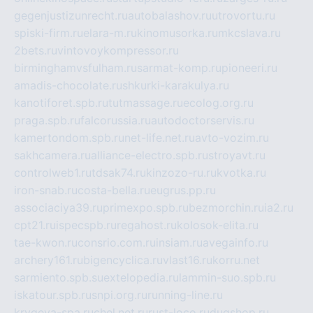
gegenjustizunrecht.ru
autobalashov.ru
utrovortu.ru
spiski-firm.ru
elara-m.ru
kinomusorka.ru
mkcslava.ru
2bets.ru
vintovoykompressor.ru
birminghamvsfulham.ru
sarmat-komp.ru
pioneeri.ru
amadis-chocolate.ru
shkurki-karakulya.ru
kanotiforet.spb.ru
tutmassage.ru
ecolog.org.ru
praga.spb.ru
falcorussia.ru
autodoctorservis.ru
kamertondom.spb.ru
net-life.net.ru
avto-vozim.ru
sakhcamera.ru
alliance-electro.spb.ru
stroyavt.ru
controlweb1.ru
tdsak74.ru
kinzozo-ru.ru
kvotka.ru
iron-snab.ru
costa-bella.ru
eugrus.pp.ru
associaciya39.ru
primexpo.spb.ru
bezmorchin.ru
ia2.ru
cpt21.ru
ispecspb.ru
regahost.ru
kolosok-elita.ru
tae-kwon.ru
consrio.com.ru
insiam.ru
avegainfo.ru
archery161.ru
bigencyclica.ru
vlast16.ru
korru.net
sarmiento.spb.su
extelopedia.ru
lammin-suo.spb.ru
iskatour.spb.ru
snpi.org.ru
running-line.ru
krygeva-spa.ru
chel.net.ru
rust-loco.ru
dugshop.ru