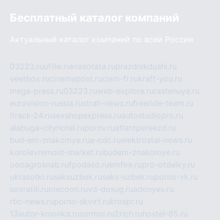
Бесплатный каталог компаний
Актуальный каталог компаний по всей России
03223.ru
ufille.ru
krasotata.ru
prazdnikdushi.ru
veetbox.ru
cinemapost.ru
ciam-fr.ru
kraft-you.ru
mega-press.ru
03223.ru
web-explore.ru
rastenuya.ru
eurovision-russia.ru
strah-news.ru
freeride-team.ru
itrack-24.ru
sexshopexpress.ru
autostudiopro.ru
alabuga-cityhotel.ru
pornv.ru
atlantpereezd.ru
bud-em-znakomye.ru
a-cdc.ru
elektrostal-news.ru
korolevremont-market.ru
budem-znakomye.ru
oooagrosnab.ru
fpodaso.ru
emfire.ru
pro-otdelky.ru
ukrasotki.ru
seksuzbek.ru
seks-uzbek.ru
porno-vk.ru
sovratili.ru
olecoon.ru
vd-dosug.ru
adonyev.ru
rbc-news.ru
porno-skvirt.ru
krospr.ru
13autor-kolonka.ru
sormol.ru
2rich.ru
hostel-65.ru