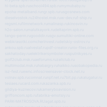
hl-beta.spb.ru
school494.spb.ru
mymubaby.ru
epoha-metalband.ru
ngr.spb.ru
rusgosnews.com
dieselvostok.ru
24hostel.msk.ru
w-dev.ru
f-ship.ru
regsmi.ru
filmnetwork.ru
malinasp.ru
kinosvin.ru
h2o-salon.ru
malutkayork.ru
deltaprim.spb.ru
tango-perm.ru
gooddir.ru
sgv.su
multiki-online.com
webkrasotki.com
cherinvest.ru
detskiy-ostrov.ru
ankou.spb.ru
alvesta1.ru
pdf-creator.ru
nix-files.org.ru
sakhatoday.ru
elektrikersymboler.ru
sputnikyes.ru
golf2club.msk.ru
aeforums.ru
zallclub.ru
multimodal.msk.ru
habaigry.ru
haikko.ru
sobakopedia.ru
isz-fest.ru
ewnc.info
screensaver-clock.net.ru
volnav.spb.ru
comnat.ru
npf.net.ru
7bit.pp.ru
kalugatur.ru
tesiaes.ru
card.com.ru
kazanka.spb.ru
gildiya-kuznecov.ru
kameryboavision.ru
griffoncom.spb.ru
fabrika-emotsiy.ru
PARK-MATROSOVA.RU
agat.spb.ru