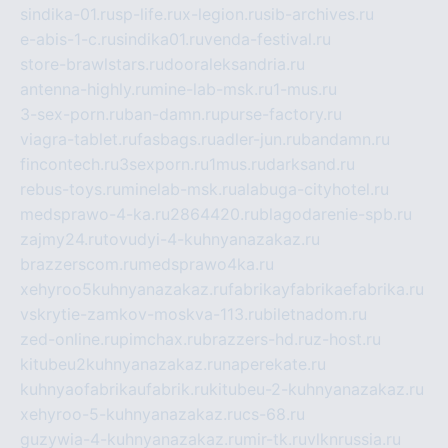
sindika-01.ru
sp-life.ru
x-legion.ru
sib-archives.ru
e-abis-1-c.ru
sindika01.ru
venda-festival.ru
store-brawlstars.ru
dooraleksandria.ru
antenna-highly.ru
mine-lab-msk.ru
1-mus.ru
3-sex-porn.ru
ban-damn.ru
purse-factory.ru
viagra-tablet.ru
fasbags.ru
adler-jun.ru
bandamn.ru
fincontech.ru
3sexporn.ru
1mus.ru
darksand.ru
rebus-toys.ru
minelab-msk.ru
alabuga-cityhotel.ru
medsprawo-4-ka.ru
2864420.ru
blagodarenie-spb.ru
zajmy24.ru
tovudyi-4-kuhnyanazakaz.ru
brazzerscom.ru
medsprawo4ka.ru
xehyroo5kuhnyanazakaz.ru
fabrikayfabrikaefabrika.ru
vskrytie-zamkov-moskva-113.ru
biletnadom.ru
zed-online.ru
pimchax.ru
brazzers-hd.ru
z-host.ru
kitubeu2kuhnyanazakaz.ru
naperekate.ru
kuhnyaofabrikaufabrik.ru
kitubeu-2-kuhnyanazakaz.ru
xehyroo-5-kuhnyanazakaz.ru
cs-68.ru
guzywia-4-kuhnyanazakaz.ru
mir-tk.ru
vlknrussia.ru