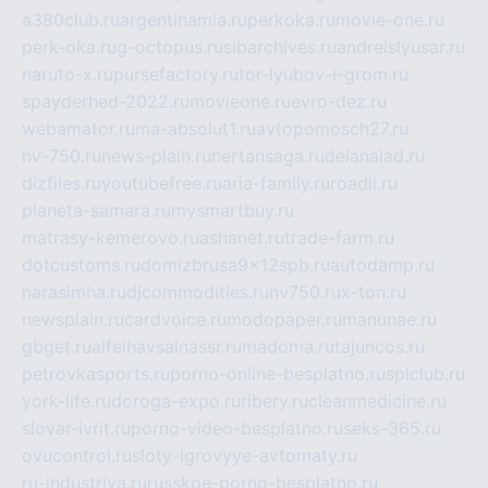
a380club.ru
argentinamia.ru
perkoka.ru
movie-one.ru
perk-oka.ru
g-octopus.ru
sibarchives.ru
andreislyusar.ru
naruto-x.ru
pursefactory.ru
tor-lyubov-i-grom.ru
spayderhed-2022.ru
movieone.ru
evro-dez.ru
webamator.ru
ma-absolut1.ru
avtopomosch27.ru
nv-750.ru
news-plain.ru
nertansaga.ru
delanalad.ru
dizfiles.ru
youtubefree.ru
aria-family.ru
roadli.ru
planeta-samara.ru
mysmartbuy.ru
matrasy-kemerovo.ru
ashanet.ru
trade-farm.ru
dotcustoms.ru
domizbrusa9x12spb.ru
autodamp.ru
narasimha.ru
djcommodities.ru
nv750.ru
x-ton.ru
newsplain.ru
cardvoice.ru
modopaper.ru
manunae.ru
gbget.ru
alfeihavsalnassr.ru
madoma.ru
tajuncos.ru
petrovkasports.ru
porno-online-besplatno.ru
splclub.ru
york-life.ru
doroga-expo.ru
ribery.ru
cleanmedicine.ru
slovar-ivrit.ru
porno-video-besplatno.ru
seks-365.ru
ovucontrol.ru
sloty-igrovyye-avtomaty.ru
ru-industriya.ru
russkoe-porno-besplatno.ru