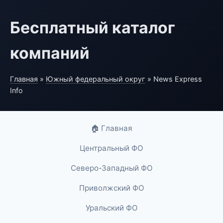
Бесплатный каталог
компаний
Главная
»
Южный федеральный округ
» News Express
Info
🏠 Главная
Центральный ФО
Северо-Западный ФО
Приволжский ФО
Уральский ФО