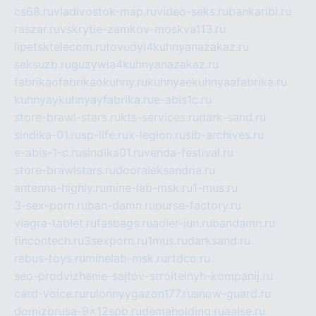
cs68.ru
vladivostok-map.ru
video-seks.ru
bankaribi.ru
raszar.ru
vskrytie-zamkov-moskva113.ru
lipetsktelecom.ru
tovudyi4kuhnyanazakaz.ru
seksuzb.ru
guzywia4kuhnyanazakaz.ru
fabrikaofabrikaokuhny.ru
kuhnyaekuhnyaafabrika.ru
kuhnyaykuhnyayfabrika.ru
e-abis1c.ru
store-brawl-stars.ru
kts-services.ru
dark-sand.ru
sindika-01.ru
sp-life.ru
x-legion.ru
sib-archives.ru
e-abis-1-c.ru
sindika01.ru
venda-festival.ru
store-brawlstars.ru
dooraleksandria.ru
antenna-highly.ru
mine-lab-msk.ru
1-mus.ru
3-sex-porn.ru
ban-damn.ru
purse-factory.ru
viagra-tablet.ru
fasbags.ru
adler-jun.ru
bandamn.ru
fincontech.ru
3sexporn.ru
1mus.ru
darksand.ru
rebus-toys.ru
minelab-msk.ru
rtdco.ru
seo-prodvizhenie-sajtov-stroitelnyh-kompanij.ru
card-voice.ru
rulonnyygazon177.ru
snow-guard.ru
domizbrusa-9x12spb.ru
demaholding.ru
aalse.ru