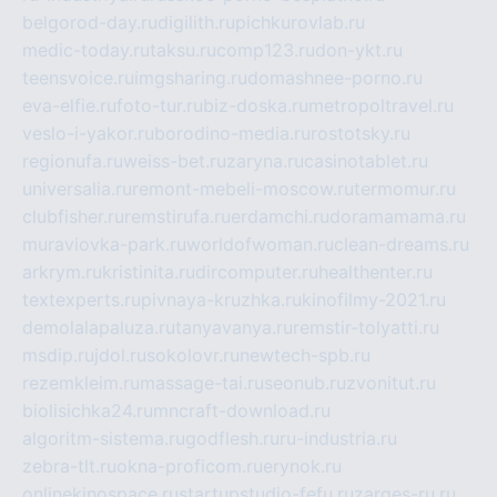
belgorod-day.ru
digilith.ru
pichkurovlab.ru
medic-today.ru
taksu.ru
comp123.ru
don-ykt.ru
teensvoice.ru
imgsharing.ru
domashnee-porno.ru
eva-elfie.ru
foto-tur.ru
biz-doska.ru
metropoltravel.ru
veslo-i-yakor.ru
borodino-media.ru
rostotsky.ru
regionufa.ru
weiss-bet.ru
zaryna.ru
casinotablet.ru
universalia.ru
remont-mebeli-moscow.ru
termomur.ru
clubfisher.ru
remstirufa.ru
erdamchi.ru
doramamama.ru
muraviovka-park.ru
worldofwoman.ru
clean-dreams.ru
arkrym.ru
kristinita.ru
dircomputer.ru
healthenter.ru
textexperts.ru
pivnaya-kruzhka.ru
kinofilmy-2021.ru
demolalapaluza.ru
tanyavanya.ru
remstir-tolyatti.ru
msdip.ru
jdol.ru
sokolovr.ru
newtech-spb.ru
rezemkleim.ru
massage-tai.ru
seonub.ru
zvonitut.ru
biolisichka24.ru
mncraft-download.ru
algoritm-sistema.ru
godflesh.ru
ru-industria.ru
zebra-tlt.ru
okna-proficom.ru
erynok.ru
onlinekinospace.ru
startupstudio-fefu.ru
zarges-ru.ru