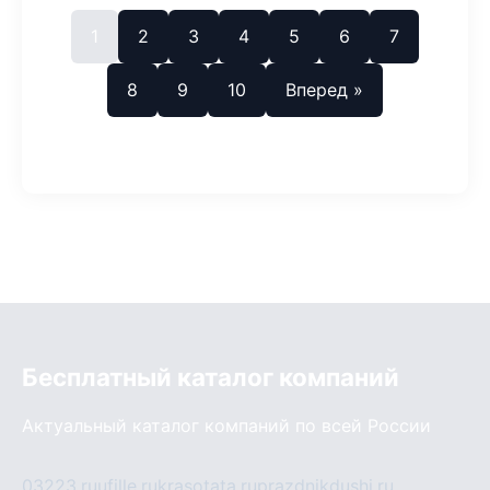
1
2
3
4
5
6
7
8
9
10
Вперед »
Бесплатный каталог компаний
Актуальный каталог компаний по всей России
03223.ru
ufille.ru
krasotata.ru
prazdnikdushi.ru