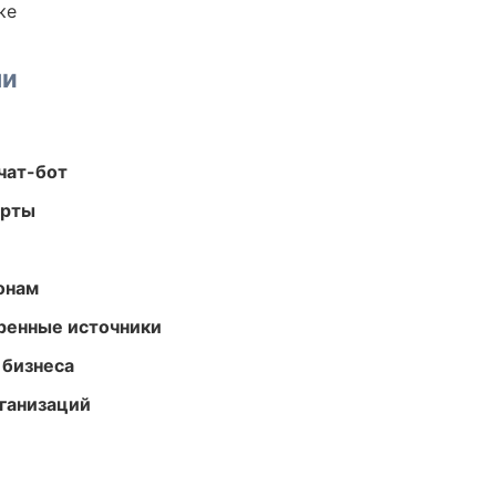
ке
ми
чат-бот
арты
онам
еренные источники
 бизнеса
ганизаций