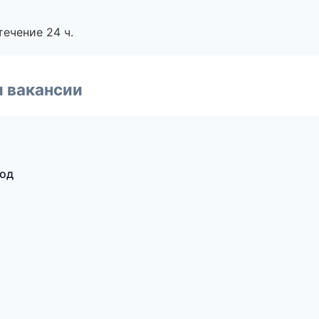
течение 24 ч.
и вакансии
род