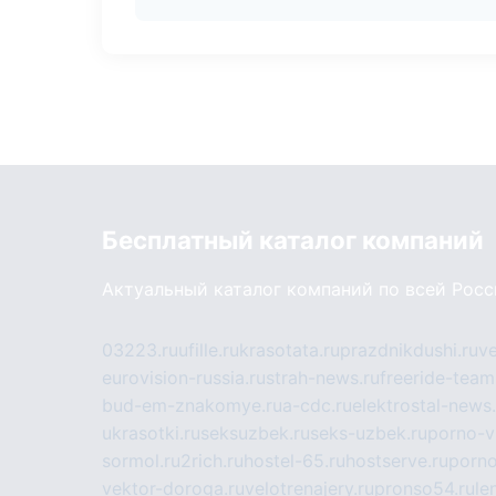
Бесплатный каталог компаний
Актуальный каталог компаний по всей Рос
03223.ru
ufille.ru
krasotata.ru
prazdnikdushi.ru
v
eurovision-russia.ru
strah-news.ru
freeride-team
bud-em-znakomye.ru
a-cdc.ru
elektrostal-news.
ukrasotki.ru
seksuzbek.ru
seks-uzbek.ru
porno-v
sormol.ru
2rich.ru
hostel-65.ru
hostserve.ru
porno
vektor-doroga.ru
velotrenajery.ru
pronso54.ru
le