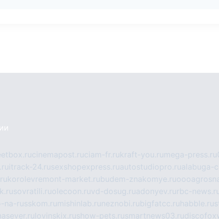
сии
eetbox.ru
cinemapost.ru
ciam-fr.ru
kraft-you.ru
mega-press.ru
.ru
itrack-24.ru
sexshopexpress.ru
autostudiopro.ru
alabuga-ci
ru
korolevremont-market.ru
budem-znakomye.ru
oooagrosna
k.ru
sovratili.ru
olecoon.ru
vd-dosug.ru
adonyev.ru
rbc-news.r
-na-russkom.ru
mishinlab.ru
neznobi.ru
bigfatcc.ru
habble.ru
s
nasever.ru
lovinskix.ru
show-pets.ru
smartnews03.ru
discofox