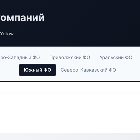
компаний
Yellow
ро-Западный ФО
Приволжский ФО
Уральский ФО
Южный ФО
Северо-Кавказский ФО