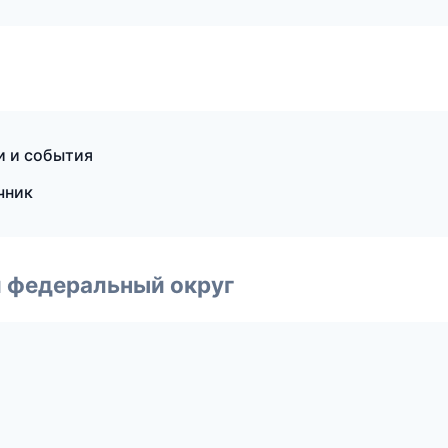
и и события
чник
 федеральный округ