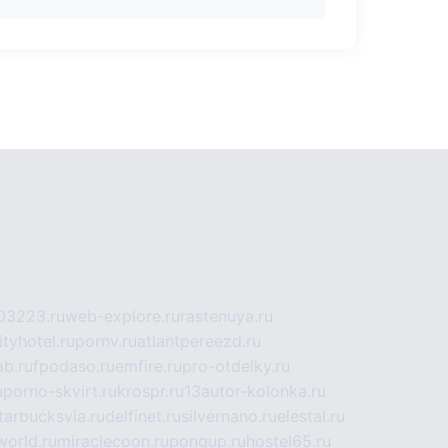
03223.ru
web-explore.ru
rastenuya.ru
tyhotel.ru
pornv.ru
atlantpereezd.ru
b.ru
fpodaso.ru
emfire.ru
pro-otdelky.ru
u
porno-skvirt.ru
krospr.ru
13autor-kolonka.ru
tarbucksvia.ru
delfinet.ru
silvernano.ru
elestal.ru
world.ru
miraclecoon.ru
pongup.ru
hostel65.ru