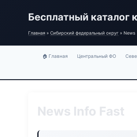
Бесплатный каталог 
Главная
»
Сибирский федеральный округ
» News I
🏠 Главная
Центральный ФО
Севе
News Info Fast