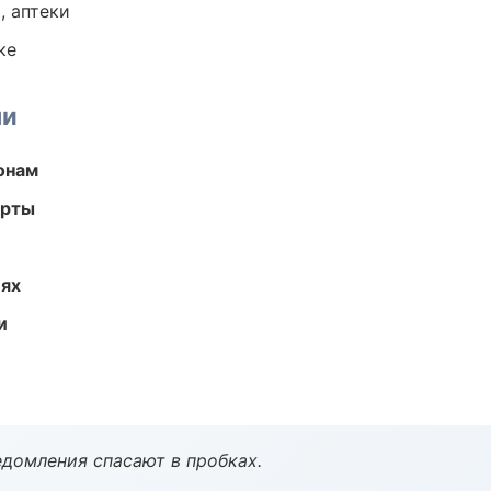
, аптеки
ке
ми
онам
арты
иях
и
домления спасают в пробках.