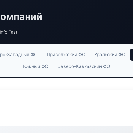
компаний
nfo Fast
ро-Западный ФО
Приволжский ФО
Уральский ФО
Южный ФО
Северо-Кавказский ФО