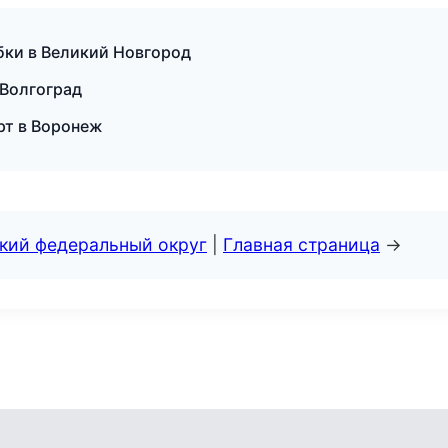
обки в Великий Новгород
в Волгоград
рт в Воронеж
ский федеральный округ
|
Главная страница
→