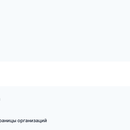
ы
траницы организаций