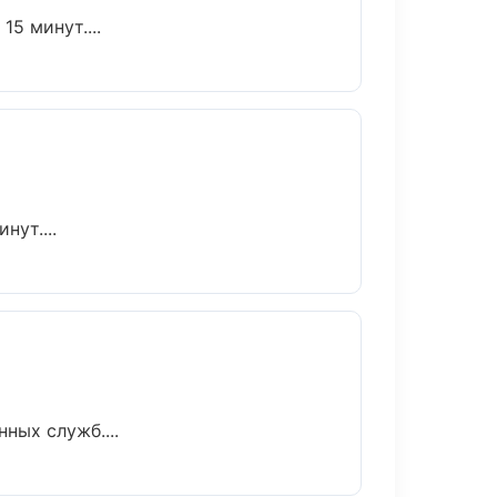
5 минут....
ут....
ных служб....