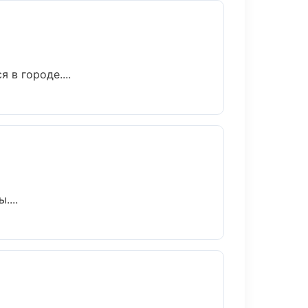
 в городе....
....