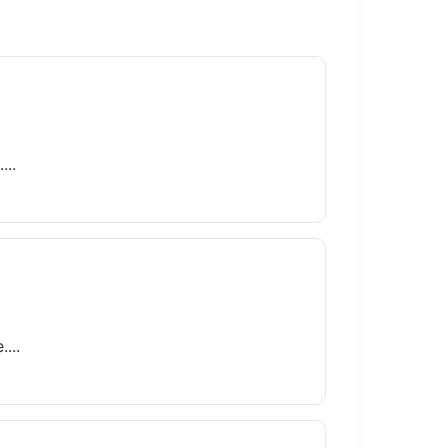
..
...