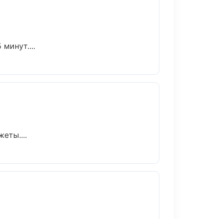
минут....
еты....