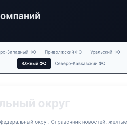
компаний
ро-Западный ФО
Приволжский ФО
Уральский ФО
Южный ФО
Северо-Кавказский ФО
ьный округ
федеральный округ. Справочник новостей, желты