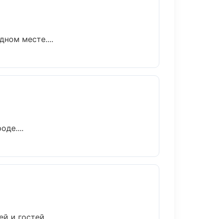
ном месте....
де....
 и гостей....