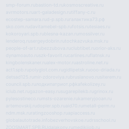
smp-forum.ru
bastion-td.ru
kosmoscreative.ru
avrmotors.ru
art-galadesign.ru
tiffany-c.ru
ecostep-samara.ru
d-p.spb.ru
галактика73.рф
sko.com.ru
davitamebel-spb.ru
fotsis.ru
tesiaes.ru
kokoroyari.spb.ru
blesna-kazan.ru
mossilver.ru
lenderoq.ru
sergeydobrin.ru
tochkazvuka.msk.ru
people-of-art.ru
bezzubova.ru
clubtibet.ru
orior-aks.ru
dynamoauto.ru
szk-favorit.ru
carlines.ru
flatnsk.ru
kingbolenskaner.ru
alex-motor.ru
astroline.net.ru
act1.spb.ru
polyglot.com.ru
gidlipetsk.ru
ooo-driada.ru
detsad125.ru
mir-zdoroviya.ru
bruslanovo.ru
siterem.ru
council.spb.ru
лодкипатриот.рф
kafekolizey.ru
iclub.net.ru
gazon-easy.ru
sugarepilekb.ru
grinox.ru
pylesostineco.ru
msts-ozarenie.ru
kameryjooan.ru
artemovskij.ru
dopler.spb.ru
aid70.ru
metall-perm.ru
ndm.msk.ru
ratingzooshop.ru
apiaccess.ru
globalautotrade.info
bezverhovskoe.ru
drsschool.ru
ZOOSMART.SPB.RU
dalakony.ru
medikijob.ru