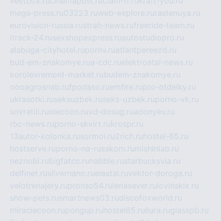
veetbox.ru
cinemapost.ru
ciam-fr.ru
kraft-you.ru
mega-press.ru
03223.ru
web-explore.ru
rastenuya.ru
eurovision-russia.ru
strah-news.ru
freeride-team.ru
itrack-24.ru
sexshopexpress.ru
autostudiopro.ru
alabuga-cityhotel.ru
pornv.ru
atlantpereezd.ru
bud-em-znakomye.ru
a-cdc.ru
elektrostal-news.ru
korolevremont-market.ru
budem-znakomye.ru
oooagrosnab.ru
fpodaso.ru
emfire.ru
pro-otdelky.ru
ukrasotki.ru
seksuzbek.ru
seks-uzbek.ru
porno-vk.ru
sovratili.ru
olecoon.ru
vd-dosug.ru
adonyev.ru
rbc-news.ru
porno-skvirt.ru
krospr.ru
13autor-kolonka.ru
sormol.ru
2rich.ru
hostel-65.ru
hostserve.ru
porno-na-russkom.ru
mishinlab.ru
neznobi.ru
bigfatcc.ru
habble.ru
starbucksvia.ru
delfinet.ru
silvernano.ru
elestal.ru
vektor-doroga.ru
velotrenajery.ru
pronso54.ru
lenasever.ru
lovinskix.ru
show-pets.ru
smartnews03.ru
discofoxworld.ru
miraclecoon.ru
pongup.ru
hostel65.ru
liura.ru
glasspb.ru