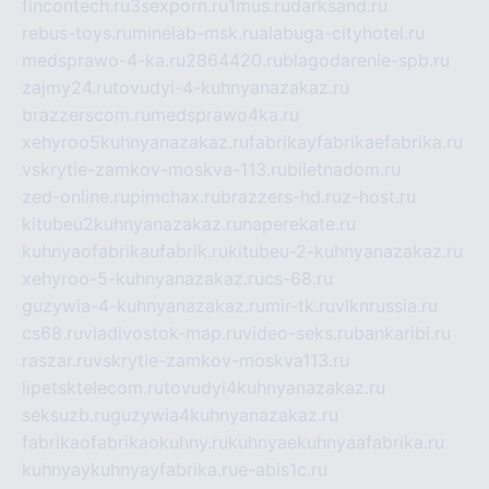
fincontech.ru
3sexporn.ru
1mus.ru
darksand.ru
rebus-toys.ru
minelab-msk.ru
alabuga-cityhotel.ru
medsprawo-4-ka.ru
2864420.ru
blagodarenie-spb.ru
zajmy24.ru
tovudyi-4-kuhnyanazakaz.ru
brazzerscom.ru
medsprawo4ka.ru
xehyroo5kuhnyanazakaz.ru
fabrikayfabrikaefabrika.ru
vskrytie-zamkov-moskva-113.ru
biletnadom.ru
zed-online.ru
pimchax.ru
brazzers-hd.ru
z-host.ru
kitubeu2kuhnyanazakaz.ru
naperekate.ru
kuhnyaofabrikaufabrik.ru
kitubeu-2-kuhnyanazakaz.ru
xehyroo-5-kuhnyanazakaz.ru
cs-68.ru
guzywia-4-kuhnyanazakaz.ru
mir-tk.ru
vlknrussia.ru
cs68.ru
vladivostok-map.ru
video-seks.ru
bankaribi.ru
raszar.ru
vskrytie-zamkov-moskva113.ru
lipetsktelecom.ru
tovudyi4kuhnyanazakaz.ru
seksuzb.ru
guzywia4kuhnyanazakaz.ru
fabrikaofabrikaokuhny.ru
kuhnyaekuhnyaafabrika.ru
kuhnyaykuhnyayfabrika.ru
e-abis1c.ru