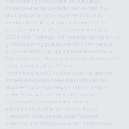
firehunters.ru
gribowo.ru
gnalis.ru
bulkitula.ru
hometown-france.ru
1-xbeticricetc-1-xbetti-5.ru
shop-garena.ru
cricetc-1-xbetr-1-xbetcc-2.ru
one-life-story.ru
top-halyava.ru
accounts112.ru
poka-vse-doma-2.ru
3-d-file.ru
hahahaharms.ru
g2012.ru
tst-1.ru
shaggy-cat.ru
opsmgr.ru
ev-gallery.ru
g-2012.ru
ops-mgr.ru
accounts-112.ru
csm-demo.ru
poka-vse-doma2.ru
airgungames.ru
allseo-host.ru
tehosmotre.ru
varieta-yug.ru
cricetc1xbetr1xbetcc2.ru
raytor-d.ru
atillagunn.ru
3d-file.ru
1xbeticricetc1xbetti5.ru
uafoot-statti.ru
e-abis1c.ru
store-brawl-stars.ru
kts-services.ru
dark-sand.ru
sindika-01.ru
sp-life.ru
x-legion.ru
sib-archives.ru
e-abis-1-c.ru
sindika01.ru
venda-festival.ru
store-brawlstars.ru
dooraleksandria.ru
antenna-highly.ru
mine-lab-msk.ru
1-mus.ru
3-sex-porn.ru
ban-damn.ru
purse-factory.ru
viagra-tablet.ru
fasbags.ru
adler-jun.ru
bandamn.ru