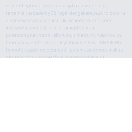
remontt.spb.ru
photostudia.spb.ru
myragon.ru
terramia.ru
academy62.ru
gardengallereya.ru
rti.com.ru
artem-news.ru
biserinca.ru
krasnodarkurort.com
imshowtv.ru
mebel-v-tule.ru
mobtopik.ru
pcsecurity.net.ru
tool-sib.ru
multimetrunit.ru
sp-tour.ru
fan-cs.ru
santeh-russia.ru
symbian9.net.ru
DSHAIR.RU
tmmotors.spb.ru
xjocuricopii.com
musavtomat.msk.ru
obustrojdom.ru
sovetcik.ru
ybaranovskaya.ru
ppknews.ru
cult-alshei.ru
JAPANRUSSIA.RU
proekciyamebel.ru
imper-finans.ru
rim.org.ru
glamourai.ru
brassminus.ru
zabor-pro.ru
ftn.pp.ru
dorogoe58.ru
laimengpacker.ru
kuzova-zapchasti.ru
sageerp.ru
taxodrom.ru
dsrazvitie.ru
hardcity.net.ru
ratinghomegames.ru
topservice25.ru
gubernyan.ru
gtglasslined.ru
ii4.ru
tssport.spb.ru
andorra24.com
blackwallstreet.ru
oboimos.ru
optim-doors.com.ru
ikuch.ru
nycr.org.ru
npa21.ru
vremya-ch.spb.ru
desert000.ru
ivtorgi.ru
ifiori.ru
catalog-statei.ru