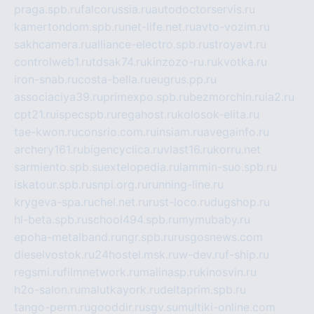
praga.spb.ru
falcorussia.ru
autodoctorservis.ru
kamertondom.spb.ru
net-life.net.ru
avto-vozim.ru
sakhcamera.ru
alliance-electro.spb.ru
stroyavt.ru
controlweb1.ru
tdsak74.ru
kinzozo-ru.ru
kvotka.ru
iron-snab.ru
costa-bella.ru
eugrus.pp.ru
associaciya39.ru
primexpo.spb.ru
bezmorchin.ru
ia2.ru
cpt21.ru
ispecspb.ru
regahost.ru
kolosok-elita.ru
tae-kwon.ru
consrio.com.ru
insiam.ru
avegainfo.ru
archery161.ru
bigencyclica.ru
vlast16.ru
korru.net
sarmiento.spb.su
extelopedia.ru
lammin-suo.spb.ru
iskatour.spb.ru
snpi.org.ru
running-line.ru
krygeva-spa.ru
chel.net.ru
rust-loco.ru
dugshop.ru
hl-beta.spb.ru
school494.spb.ru
mymubaby.ru
epoha-metalband.ru
ngr.spb.ru
rusgosnews.com
dieselvostok.ru
24hostel.msk.ru
w-dev.ru
f-ship.ru
regsmi.ru
filmnetwork.ru
malinasp.ru
kinosvin.ru
h2o-salon.ru
malutkayork.ru
deltaprim.spb.ru
tango-perm.ru
gooddir.ru
sgv.su
multiki-online.com