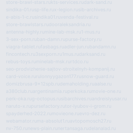
store-brawl-stars.ru
kts-services.ru
dark-sand.ru
sindika-01.ru
sp-life.ru
x-legion.ru
sib-archives.ru
e-abis-1-c.ru
sindika01.ru
venda-festival.ru
store-brawlstars.ru
dooraleksandria.ru
antenna-highly.ru
mine-lab-msk.ru
1-mus.ru
3-sex-porn.ru
ban-damn.ru
purse-factory.ru
viagra-tablet.ru
fasbags.ru
adler-jun.ru
bandamn.ru
fincontech.ru
3sexporn.ru
1mus.ru
darksand.ru
rebus-toys.ru
minelab-msk.ru
rtdco.ru
seo-prodvizhenie-sajtov-stroitelnyh-kompanij.ru
card-voice.ru
rulonnyygazon177.ru
snow-guard.ru
domizbrusa-9x12spb.ru
demaholding.ru
aalse.ru
a380club.ru
argentinamia.ru
perkoka.ru
movie-one.ru
perk-oka.ru
g-octopus.ru
sibarchives.ru
andreislyusar.ru
naruto-x.ru
pursefactory.ru
tor-lyubov-i-grom.ru
spayderhed-2022.ru
movieone.ru
evro-dez.ru
webamator.ru
ma-absolut1.ru
avtopomosch27.ru
nv-750.ru
news-plain.ru
nertansaga.ru
delanalad.ru