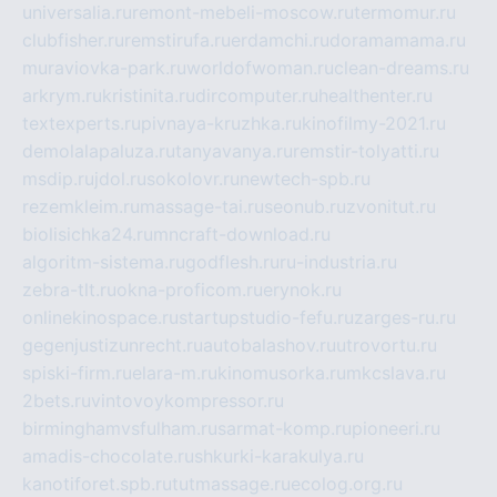
universalia.ru
remont-mebeli-moscow.ru
termomur.ru
clubfisher.ru
remstirufa.ru
erdamchi.ru
doramamama.ru
muraviovka-park.ru
worldofwoman.ru
clean-dreams.ru
arkrym.ru
kristinita.ru
dircomputer.ru
healthenter.ru
textexperts.ru
pivnaya-kruzhka.ru
kinofilmy-2021.ru
demolalapaluza.ru
tanyavanya.ru
remstir-tolyatti.ru
msdip.ru
jdol.ru
sokolovr.ru
newtech-spb.ru
rezemkleim.ru
massage-tai.ru
seonub.ru
zvonitut.ru
biolisichka24.ru
mncraft-download.ru
algoritm-sistema.ru
godflesh.ru
ru-industria.ru
zebra-tlt.ru
okna-proficom.ru
erynok.ru
onlinekinospace.ru
startupstudio-fefu.ru
zarges-ru.ru
gegenjustizunrecht.ru
autobalashov.ru
utrovortu.ru
spiski-firm.ru
elara-m.ru
kinomusorka.ru
mkcslava.ru
2bets.ru
vintovoykompressor.ru
birminghamvsfulham.ru
sarmat-komp.ru
pioneeri.ru
amadis-chocolate.ru
shkurki-karakulya.ru
kanotiforet.spb.ru
tutmassage.ru
ecolog.org.ru