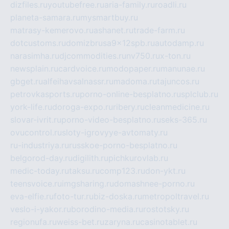
dizfiles.ru
youtubefree.ru
aria-family.ru
roadli.ru
planeta-samara.ru
mysmartbuy.ru
matrasy-kemerovo.ru
ashanet.ru
trade-farm.ru
dotcustoms.ru
domizbrusa9x12spb.ru
autodamp.ru
narasimha.ru
djcommodities.ru
nv750.ru
x-ton.ru
newsplain.ru
cardvoice.ru
modopaper.ru
manunae.ru
gbget.ru
alfeihavsalnassr.ru
madoma.ru
tajuncos.ru
petrovkasports.ru
porno-online-besplatno.ru
splclub.ru
york-life.ru
doroga-expo.ru
ribery.ru
cleanmedicine.ru
slovar-ivrit.ru
porno-video-besplatno.ru
seks-365.ru
ovucontrol.ru
sloty-igrovyye-avtomaty.ru
ru-industriya.ru
russkoe-porno-besplatno.ru
belgorod-day.ru
digilith.ru
pichkurovlab.ru
medic-today.ru
taksu.ru
comp123.ru
don-ykt.ru
teensvoice.ru
imgsharing.ru
domashnee-porno.ru
eva-elfie.ru
foto-tur.ru
biz-doska.ru
metropoltravel.ru
veslo-i-yakor.ru
borodino-media.ru
rostotsky.ru
regionufa.ru
weiss-bet.ru
zaryna.ru
casinotablet.ru