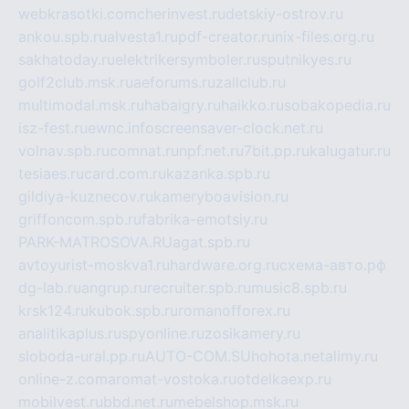
webkrasotki.com
cherinvest.ru
detskiy-ostrov.ru
ankou.spb.ru
alvesta1.ru
pdf-creator.ru
nix-files.org.ru
sakhatoday.ru
elektrikersymboler.ru
sputnikyes.ru
golf2club.msk.ru
aeforums.ru
zallclub.ru
multimodal.msk.ru
habaigry.ru
haikko.ru
sobakopedia.ru
isz-fest.ru
ewnc.info
screensaver-clock.net.ru
volnav.spb.ru
comnat.ru
npf.net.ru
7bit.pp.ru
kalugatur.ru
tesiaes.ru
card.com.ru
kazanka.spb.ru
gildiya-kuznecov.ru
kameryboavision.ru
griffoncom.spb.ru
fabrika-emotsiy.ru
PARK-MATROSOVA.RU
agat.spb.ru
avtoyurist-moskva1.ru
hardware.org.ru
схема-авто.рф
dg-lab.ru
angrup.ru
recruiter.spb.ru
music8.spb.ru
krsk124.ru
kubok.spb.ru
romanofforex.ru
analitikaplus.ru
spyonline.ru
zosikamery.ru
sloboda-ural.pp.ru
AUTO-COM.SU
hohota.net
alimy.ru
online-z.com
aromat-vostoka.ru
otdelkaexp.ru
mobilvest.ru
bbd.net.ru
mebelshop.msk.ru