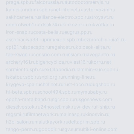
praga.spb.ru
falcorussia.ru
autodoctorservis.ru
kamertondom.spb.ru
net-life.net.ru
avto-vozim.ru
sakhcamera.ru
alliance-electro.spb.ru
stroyavt.ru
controlweb1.ru
tdsak74.ru
kinzozo-ru.ru
kvotka.ru
iron-snab.ru
costa-bella.ru
eugrus.pp.ru
associaciya39.ru
primexpo.spb.ru
bezmorchin.ru
ia2.ru
cpt21.ru
ispecspb.ru
regahost.ru
kolosok-elita.ru
tae-kwon.ru
consrio.com.ru
insiam.ru
avegainfo.ru
archery161.ru
bigencyclica.ru
vlast16.ru
korru.net
sarmiento.spb.su
extelopedia.ru
lammin-suo.spb.ru
iskatour.spb.ru
snpi.org.ru
running-line.ru
krygeva-spa.ru
chel.net.ru
rust-loco.ru
dugshop.ru
hl-beta.spb.ru
school494.spb.ru
mymubaby.ru
epoha-metalband.ru
ngr.spb.ru
rusgosnews.com
dieselvostok.ru
24hostel.msk.ru
w-dev.ru
f-ship.ru
regsmi.ru
filmnetwork.ru
malinasp.ru
kinosvin.ru
h2o-salon.ru
malutkayork.ru
deltaprim.spb.ru
tango-perm.ru
gooddir.ru
sgv.su
multiki-online.com