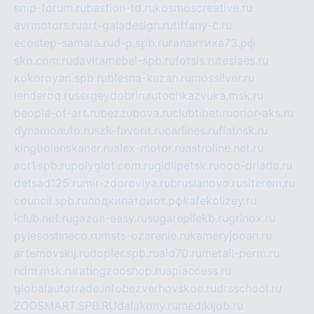
smp-forum.ru
bastion-td.ru
kosmoscreative.ru
avrmotors.ru
art-galadesign.ru
tiffany-c.ru
ecostep-samara.ru
d-p.spb.ru
галактика73.рф
sko.com.ru
davitamebel-spb.ru
fotsis.ru
tesiaes.ru
kokoroyari.spb.ru
blesna-kazan.ru
mossilver.ru
lenderoq.ru
sergeydobrin.ru
tochkazvuka.msk.ru
people-of-art.ru
bezzubova.ru
clubtibet.ru
orior-aks.ru
dynamoauto.ru
szk-favorit.ru
carlines.ru
flatnsk.ru
kingbolenskaner.ru
alex-motor.ru
astroline.net.ru
act1.spb.ru
polyglot.com.ru
gidlipetsk.ru
ooo-driada.ru
detsad125.ru
mir-zdoroviya.ru
bruslanovo.ru
siterem.ru
council.spb.ru
лодкипатриот.рф
kafekolizey.ru
iclub.net.ru
gazon-easy.ru
sugarepilekb.ru
grinox.ru
pylesostineco.ru
msts-ozarenie.ru
kameryjooan.ru
artemovskij.ru
dopler.spb.ru
aid70.ru
metall-perm.ru
ndm.msk.ru
ratingzooshop.ru
apiaccess.ru
globalautotrade.info
bezverhovskoe.ru
drsschool.ru
ZOOSMART.SPB.RU
dalakony.ru
medikijob.ru