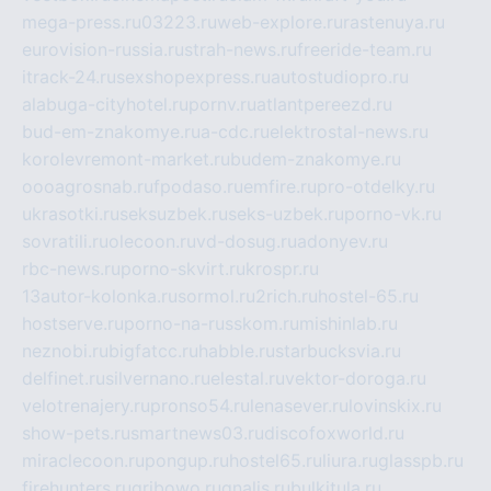
mega-press.ru
03223.ru
web-explore.ru
rastenuya.ru
eurovision-russia.ru
strah-news.ru
freeride-team.ru
itrack-24.ru
sexshopexpress.ru
autostudiopro.ru
alabuga-cityhotel.ru
pornv.ru
atlantpereezd.ru
bud-em-znakomye.ru
a-cdc.ru
elektrostal-news.ru
korolevremont-market.ru
budem-znakomye.ru
oooagrosnab.ru
fpodaso.ru
emfire.ru
pro-otdelky.ru
ukrasotki.ru
seksuzbek.ru
seks-uzbek.ru
porno-vk.ru
sovratili.ru
olecoon.ru
vd-dosug.ru
adonyev.ru
rbc-news.ru
porno-skvirt.ru
krospr.ru
13autor-kolonka.ru
sormol.ru
2rich.ru
hostel-65.ru
hostserve.ru
porno-na-russkom.ru
mishinlab.ru
neznobi.ru
bigfatcc.ru
habble.ru
starbucksvia.ru
delfinet.ru
silvernano.ru
elestal.ru
vektor-doroga.ru
velotrenajery.ru
pronso54.ru
lenasever.ru
lovinskix.ru
show-pets.ru
smartnews03.ru
discofoxworld.ru
miraclecoon.ru
pongup.ru
hostel65.ru
liura.ru
glasspb.ru
firehunters.ru
gribowo.ru
gnalis.ru
bulkitula.ru