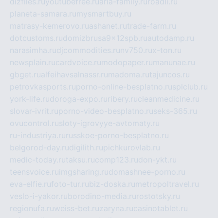
dizfiles.ru
youtubefree.ru
aria-family.ru
roadli.ru
planeta-samara.ru
mysmartbuy.ru
matrasy-kemerovo.ru
ashanet.ru
trade-farm.ru
dotcustoms.ru
domizbrusa9x12spb.ru
autodamp.ru
narasimha.ru
djcommodities.ru
nv750.ru
x-ton.ru
newsplain.ru
cardvoice.ru
modopaper.ru
manunae.ru
gbget.ru
alfeihavsalnassr.ru
madoma.ru
tajuncos.ru
petrovkasports.ru
porno-online-besplatno.ru
splclub.ru
york-life.ru
doroga-expo.ru
ribery.ru
cleanmedicine.ru
slovar-ivrit.ru
porno-video-besplatno.ru
seks-365.ru
ovucontrol.ru
sloty-igrovyye-avtomaty.ru
ru-industriya.ru
russkoe-porno-besplatno.ru
belgorod-day.ru
digilith.ru
pichkurovlab.ru
medic-today.ru
taksu.ru
comp123.ru
don-ykt.ru
teensvoice.ru
imgsharing.ru
domashnee-porno.ru
eva-elfie.ru
foto-tur.ru
biz-doska.ru
metropoltravel.ru
veslo-i-yakor.ru
borodino-media.ru
rostotsky.ru
regionufa.ru
weiss-bet.ru
zaryna.ru
casinotablet.ru