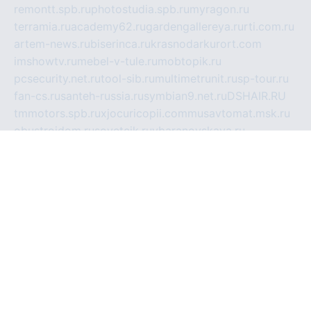
remontt.spb.ru
photostudia.spb.ru
myragon.ru
terramia.ru
academy62.ru
gardengallereya.ru
rti.com.ru
artem-news.ru
biserinca.ru
krasnodarkurort.com
imshowtv.ru
mebel-v-tule.ru
mobtopik.ru
pcsecurity.net.ru
tool-sib.ru
multimetrunit.ru
sp-tour.ru
fan-cs.ru
santeh-russia.ru
symbian9.net.ru
DSHAIR.RU
tmmotors.spb.ru
xjocuricopii.com
musavtomat.msk.ru
obustrojdom.ru
sovetcik.ru
ybaranovskaya.ru
ppknews.ru
cult-alshei.ru
JAPANRUSSIA.RU
proekciyamebel.ru
imper-finans.ru
rim.org.ru
glamourai.ru
brassminus.ru
zabor-pro.ru
ftn.pp.ru
dorogoe58.ru
laimengpacker.ru
kuzova-zapchasti.ru
sageerp.ru
taxodrom.ru
dsrazvitie.ru
hardcity.net.ru
ratinghomegames.ru
topservice25.ru
gubernyan.ru
gtglasslined.ru
ii4.ru
tssport.spb.ru
andorra24.com
blackwallstreet.ru
oboimos.ru
optim-doors.com.ru
ikuch.ru
nycr.org.ru
npa21.ru
vremya-ch.spb.ru
desert000.ru
ivtorgi.ru
ifiori.ru
catalog-statei.ru