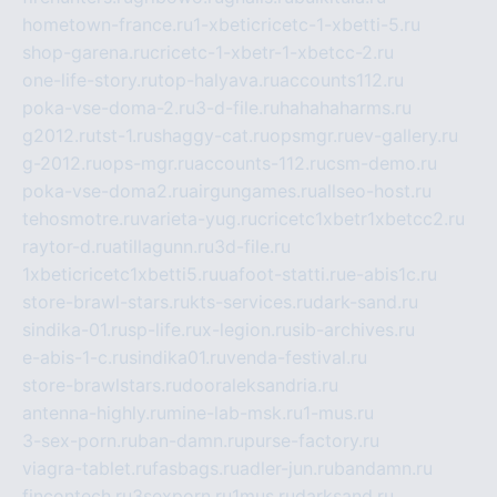
hometown-france.ru
1-xbeticricetc-1-xbetti-5.ru
shop-garena.ru
cricetc-1-xbetr-1-xbetcc-2.ru
one-life-story.ru
top-halyava.ru
accounts112.ru
poka-vse-doma-2.ru
3-d-file.ru
hahahaharms.ru
g2012.ru
tst-1.ru
shaggy-cat.ru
opsmgr.ru
ev-gallery.ru
g-2012.ru
ops-mgr.ru
accounts-112.ru
csm-demo.ru
poka-vse-doma2.ru
airgungames.ru
allseo-host.ru
tehosmotre.ru
varieta-yug.ru
cricetc1xbetr1xbetcc2.ru
raytor-d.ru
atillagunn.ru
3d-file.ru
1xbeticricetc1xbetti5.ru
uafoot-statti.ru
e-abis1c.ru
store-brawl-stars.ru
kts-services.ru
dark-sand.ru
sindika-01.ru
sp-life.ru
x-legion.ru
sib-archives.ru
e-abis-1-c.ru
sindika01.ru
venda-festival.ru
store-brawlstars.ru
dooraleksandria.ru
antenna-highly.ru
mine-lab-msk.ru
1-mus.ru
3-sex-porn.ru
ban-damn.ru
purse-factory.ru
viagra-tablet.ru
fasbags.ru
adler-jun.ru
bandamn.ru
fincontech.ru
3sexporn.ru
1mus.ru
darksand.ru