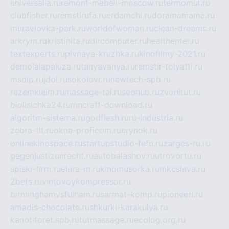
universalia.ru
remont-mebeli-moscow.ru
termomur.ru
clubfisher.ru
remstirufa.ru
erdamchi.ru
doramamama.ru
muraviovka-park.ru
worldofwoman.ru
clean-dreams.ru
arkrym.ru
kristinita.ru
dircomputer.ru
healthenter.ru
textexperts.ru
pivnaya-kruzhka.ru
kinofilmy-2021.ru
demolalapaluza.ru
tanyavanya.ru
remstir-tolyatti.ru
msdip.ru
jdol.ru
sokolovr.ru
newtech-spb.ru
rezemkleim.ru
massage-tai.ru
seonub.ru
zvonitut.ru
biolisichka24.ru
mncraft-download.ru
algoritm-sistema.ru
godflesh.ru
ru-industria.ru
zebra-tlt.ru
okna-proficom.ru
erynok.ru
onlinekinospace.ru
startupstudio-fefu.ru
zarges-ru.ru
gegenjustizunrecht.ru
autobalashov.ru
utrovortu.ru
spiski-firm.ru
elara-m.ru
kinomusorka.ru
mkcslava.ru
2bets.ru
vintovoykompressor.ru
birminghamvsfulham.ru
sarmat-komp.ru
pioneeri.ru
amadis-chocolate.ru
shkurki-karakulya.ru
kanotiforet.spb.ru
tutmassage.ru
ecolog.org.ru