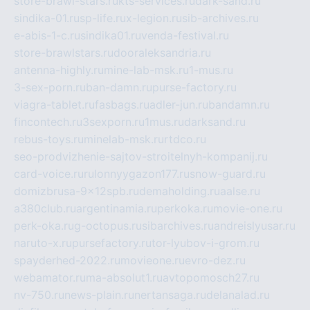
store-brawl-stars.ru
kts-services.ru
dark-sand.ru
sindika-01.ru
sp-life.ru
x-legion.ru
sib-archives.ru
e-abis-1-c.ru
sindika01.ru
venda-festival.ru
store-brawlstars.ru
dooraleksandria.ru
antenna-highly.ru
mine-lab-msk.ru
1-mus.ru
3-sex-porn.ru
ban-damn.ru
purse-factory.ru
viagra-tablet.ru
fasbags.ru
adler-jun.ru
bandamn.ru
fincontech.ru
3sexporn.ru
1mus.ru
darksand.ru
rebus-toys.ru
minelab-msk.ru
rtdco.ru
seo-prodvizhenie-sajtov-stroitelnyh-kompanij.ru
card-voice.ru
rulonnyygazon177.ru
snow-guard.ru
domizbrusa-9x12spb.ru
demaholding.ru
aalse.ru
a380club.ru
argentinamia.ru
perkoka.ru
movie-one.ru
perk-oka.ru
g-octopus.ru
sibarchives.ru
andreislyusar.ru
naruto-x.ru
pursefactory.ru
tor-lyubov-i-grom.ru
spayderhed-2022.ru
movieone.ru
evro-dez.ru
webamator.ru
ma-absolut1.ru
avtopomosch27.ru
nv-750.ru
news-plain.ru
nertansaga.ru
delanalad.ru