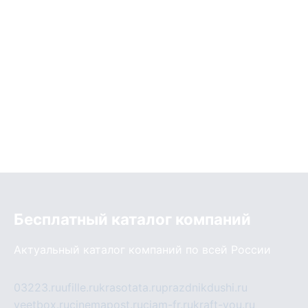
Бесплатный каталог компаний
Актуальный каталог компаний по всей России
03223.ru
ufille.ru
krasotata.ru
prazdnikdushi.ru
veetbox.ru
cinemapost.ru
ciam-fr.ru
kraft-you.ru