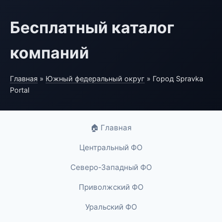
Бесплатный каталог
компаний
Главная
»
Южный федеральный округ
» Город Spravka
Portal
🏠 Главная
Центральный ФО
Северо-Западный ФО
Приволжский ФО
Уральский ФО