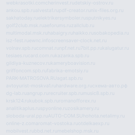
webkrasotki.com
cherinvest.ru
detskiy-ostrov.ru
ankou.spb.ru
alvesta1.ru
pdf-creator.ru
nix-files.org.ru
sakhatoday.ru
elektrikersymboler.ru
sputnikyes.ru
golf2club.msk.ru
aeforums.ru
zallclub.ru
multimodal.msk.ru
habaigry.ru
haikko.ru
sobakopedia.ru
isz-fest.ru
ewnc.info
screensaver-clock.net.ru
volnav.spb.ru
comnat.ru
npf.net.ru
7bit.pp.ru
kalugatur.ru
tesiaes.ru
card.com.ru
kazanka.spb.ru
gildiya-kuznecov.ru
kameryboavision.ru
griffoncom.spb.ru
fabrika-emotsiy.ru
PARK-MATROSOVA.RU
agat.spb.ru
avtoyurist-moskva1.ru
hardware.org.ru
схема-авто.рф
dg-lab.ru
angrup.ru
recruiter.spb.ru
music8.spb.ru
krsk124.ru
kubok.spb.ru
romanofforex.ru
analitikaplus.ru
spyonline.ru
zosikamery.ru
sloboda-ural.pp.ru
AUTO-COM.SU
hohota.net
alimy.ru
online-z.com
aromat-vostoka.ru
otdelkaexp.ru
mobilvest.ru
bbd.net.ru
mebelshop.msk.ru