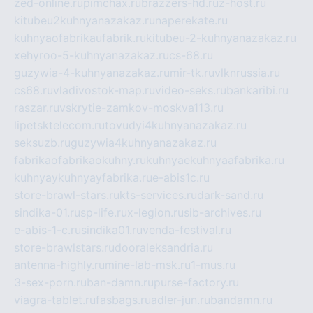
zed-online.ru
pimchax.ru
brazzers-hd.ru
z-host.ru
kitubeu2kuhnyanazakaz.ru
naperekate.ru
kuhnyaofabrikaufabrik.ru
kitubeu-2-kuhnyanazakaz.ru
xehyroo-5-kuhnyanazakaz.ru
cs-68.ru
guzywia-4-kuhnyanazakaz.ru
mir-tk.ru
vlknrussia.ru
cs68.ru
vladivostok-map.ru
video-seks.ru
bankaribi.ru
raszar.ru
vskrytie-zamkov-moskva113.ru
lipetsktelecom.ru
tovudyi4kuhnyanazakaz.ru
seksuzb.ru
guzywia4kuhnyanazakaz.ru
fabrikaofabrikaokuhny.ru
kuhnyaekuhnyaafabrika.ru
kuhnyaykuhnyayfabrika.ru
e-abis1c.ru
store-brawl-stars.ru
kts-services.ru
dark-sand.ru
sindika-01.ru
sp-life.ru
x-legion.ru
sib-archives.ru
e-abis-1-c.ru
sindika01.ru
venda-festival.ru
store-brawlstars.ru
dooraleksandria.ru
antenna-highly.ru
mine-lab-msk.ru
1-mus.ru
3-sex-porn.ru
ban-damn.ru
purse-factory.ru
viagra-tablet.ru
fasbags.ru
adler-jun.ru
bandamn.ru