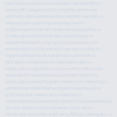
tae-kwon.ru
consrio.com.ru
insiam.ru
avegainfo.ru
archery161.ru
bigencyclica.ru
vlast16.ru
korru.net
sarmiento.spb.su
extelopedia.ru
lammin-suo.spb.ru
iskatour.spb.ru
snpi.org.ru
running-line.ru
krygeva-spa.ru
chel.net.ru
rust-loco.ru
dugshop.ru
hl-beta.spb.ru
school494.spb.ru
mymubaby.ru
epoha-metalband.ru
ngr.spb.ru
rusgosnews.com
dieselvostok.ru
24hostel.msk.ru
w-dev.ru
f-ship.ru
regsmi.ru
filmnetwork.ru
malinasp.ru
kinosvin.ru
h2o-salon.ru
malutkayork.ru
deltaprim.spb.ru
tango-perm.ru
gooddir.ru
sgv.su
multiki-online.com
webkrasotki.com
cherinvest.ru
detskiy-ostrov.ru
ankou.spb.ru
alvesta1.ru
pdf-creator.ru
nix-files.org.ru
sakhatoday.ru
elektrikersymboler.ru
sputnikyes.ru
golf2club.msk.ru
aeforums.ru
zallclub.ru
multimodal.msk.ru
habaigry.ru
haikko.ru
sobakopedia.ru
isz-fest.ru
ewnc.info
screensaver-clock.net.ru
volnav.spb.ru
comnat.ru
npf.net.ru
7bit.pp.ru
kalugatur.ru