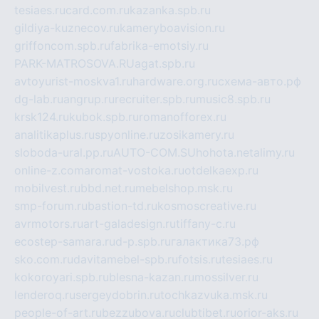
tesiaes.ru
card.com.ru
kazanka.spb.ru
gildiya-kuznecov.ru
kameryboavision.ru
griffoncom.spb.ru
fabrika-emotsiy.ru
PARK-MATROSOVA.RU
agat.spb.ru
avtoyurist-moskva1.ru
hardware.org.ru
схема-авто.рф
dg-lab.ru
angrup.ru
recruiter.spb.ru
music8.spb.ru
krsk124.ru
kubok.spb.ru
romanofforex.ru
analitikaplus.ru
spyonline.ru
zosikamery.ru
sloboda-ural.pp.ru
AUTO-COM.SU
hohota.net
alimy.ru
online-z.com
aromat-vostoka.ru
otdelkaexp.ru
mobilvest.ru
bbd.net.ru
mebelshop.msk.ru
smp-forum.ru
bastion-td.ru
kosmoscreative.ru
avrmotors.ru
art-galadesign.ru
tiffany-c.ru
ecostep-samara.ru
d-p.spb.ru
галактика73.рф
sko.com.ru
davitamebel-spb.ru
fotsis.ru
tesiaes.ru
kokoroyari.spb.ru
blesna-kazan.ru
mossilver.ru
lenderoq.ru
sergeydobrin.ru
tochkazvuka.msk.ru
people-of-art.ru
bezzubova.ru
clubtibet.ru
orior-aks.ru