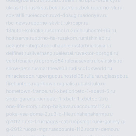
ukrasotki.ru
seksuzbek.ru
seks-uzbek.ru
porno-vk.ru
sovratili.ru
olecoon.ru
vd-dosug.ru
adonyev.ru
rbc-news.ru
porno-skvirt.ru
krospr.ru
13autor-kolonka.ru
sormol.ru
2rich.ru
hostel-65.ru
hostserve.ru
porno-na-russkom.ru
mishinlab.ru
neznobi.ru
bigfatcc.ru
habble.ru
starbucksvia.ru
delfinet.ru
silvernano.ru
elestal.ru
vektor-doroga.ru
velotrenajery.ru
pronso54.ru
lenasever.ru
lovinskix.ru
show-pets.ru
smartnews03.ru
discofoxworld.ru
miraclecoon.ru
pongup.ru
hostel65.ru
liura.ru
glasspb.ru
firehunters.ru
gribowo.ru
gnalis.ru
bulkitula.ru
hometown-france.ru
1-xbeticricetc-1-xbetti-5.ru
shop-garena.ru
cricetc-1-xbetr-1-xbetcc-2.ru
one-life-story.ru
top-halyava.ru
accounts112.ru
poka-vse-doma-2.ru
3-d-file.ru
hahahaharms.ru
g2012.ru
tst-1.ru
shaggy-cat.ru
opsmgr.ru
ev-gallery.ru
g-2012.ru
ops-mgr.ru
accounts-112.ru
csm-demo.ru