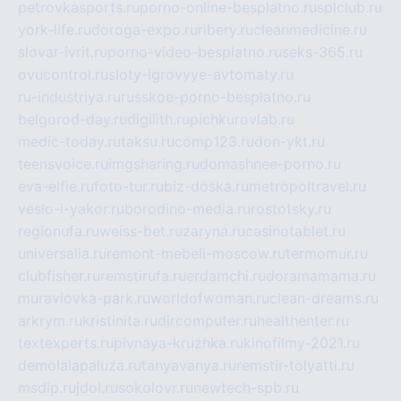
petrovkasports.ru
porno-online-besplatno.ru
splclub.ru
york-life.ru
doroga-expo.ru
ribery.ru
cleanmedicine.ru
slovar-ivrit.ru
porno-video-besplatno.ru
seks-365.ru
ovucontrol.ru
sloty-igrovyye-avtomaty.ru
ru-industriya.ru
russkoe-porno-besplatno.ru
belgorod-day.ru
digilith.ru
pichkurovlab.ru
medic-today.ru
taksu.ru
comp123.ru
don-ykt.ru
teensvoice.ru
imgsharing.ru
domashnee-porno.ru
eva-elfie.ru
foto-tur.ru
biz-doska.ru
metropoltravel.ru
veslo-i-yakor.ru
borodino-media.ru
rostotsky.ru
regionufa.ru
weiss-bet.ru
zaryna.ru
casinotablet.ru
universalia.ru
remont-mebeli-moscow.ru
termomur.ru
clubfisher.ru
remstirufa.ru
erdamchi.ru
doramamama.ru
muraviovka-park.ru
worldofwoman.ru
clean-dreams.ru
arkrym.ru
kristinita.ru
dircomputer.ru
healthenter.ru
textexperts.ru
pivnaya-kruzhka.ru
kinofilmy-2021.ru
demolalapaluza.ru
tanyavanya.ru
remstir-tolyatti.ru
msdip.ru
jdol.ru
sokolovr.ru
newtech-spb.ru