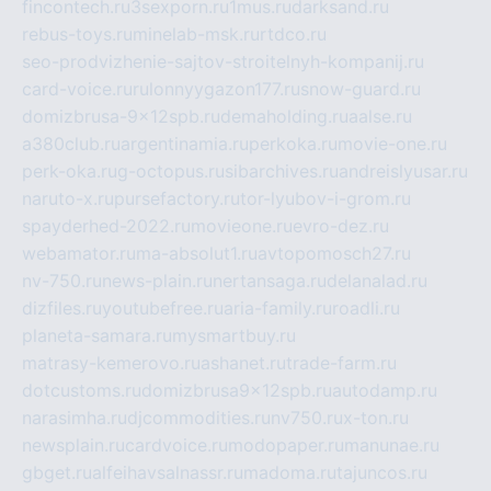
fincontech.ru
3sexporn.ru
1mus.ru
darksand.ru
rebus-toys.ru
minelab-msk.ru
rtdco.ru
seo-prodvizhenie-sajtov-stroitelnyh-kompanij.ru
card-voice.ru
rulonnyygazon177.ru
snow-guard.ru
domizbrusa-9x12spb.ru
demaholding.ru
aalse.ru
a380club.ru
argentinamia.ru
perkoka.ru
movie-one.ru
perk-oka.ru
g-octopus.ru
sibarchives.ru
andreislyusar.ru
naruto-x.ru
pursefactory.ru
tor-lyubov-i-grom.ru
spayderhed-2022.ru
movieone.ru
evro-dez.ru
webamator.ru
ma-absolut1.ru
avtopomosch27.ru
nv-750.ru
news-plain.ru
nertansaga.ru
delanalad.ru
dizfiles.ru
youtubefree.ru
aria-family.ru
roadli.ru
planeta-samara.ru
mysmartbuy.ru
matrasy-kemerovo.ru
ashanet.ru
trade-farm.ru
dotcustoms.ru
domizbrusa9x12spb.ru
autodamp.ru
narasimha.ru
djcommodities.ru
nv750.ru
x-ton.ru
newsplain.ru
cardvoice.ru
modopaper.ru
manunae.ru
gbget.ru
alfeihavsalnassr.ru
madoma.ru
tajuncos.ru