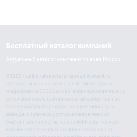
Бесплатный каталог компаний
Актуальный каталог компаний по всей России
03223.ru
ufille.ru
krasotata.ru
prazdnikdushi.ru
veetbox.ru
cinemapost.ru
ciam-fr.ru
kraft-you.ru
mega-press.ru
03223.ru
web-explore.ru
rastenuya.ru
eurovision-russia.ru
strah-news.ru
freeride-team.ru
itrack-24.ru
sexshopexpress.ru
autostudiopro.ru
alabuga-cityhotel.ru
pornv.ru
atlantpereezd.ru
bud-em-znakomye.ru
a-cdc.ru
elektrostal-news.ru
korolevremont-market.ru
budem-znakomye.ru
oooagrosnab.ru
fpodaso.ru
emfire.ru
pro-otdelky.ru