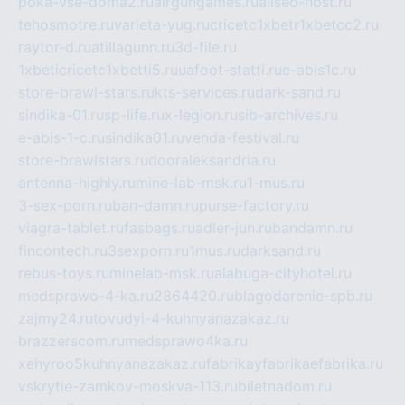
poka-vse-doma2.ru
airgungames.ru
allseo-host.ru
tehosmotre.ru
varieta-yug.ru
cricetc1xbetr1xbetcc2.ru
raytor-d.ru
atillagunn.ru
3d-file.ru
1xbeticricetc1xbetti5.ru
uafoot-statti.ru
e-abis1c.ru
store-brawl-stars.ru
kts-services.ru
dark-sand.ru
sindika-01.ru
sp-life.ru
x-legion.ru
sib-archives.ru
e-abis-1-c.ru
sindika01.ru
venda-festival.ru
store-brawlstars.ru
dooraleksandria.ru
antenna-highly.ru
mine-lab-msk.ru
1-mus.ru
3-sex-porn.ru
ban-damn.ru
purse-factory.ru
viagra-tablet.ru
fasbags.ru
adler-jun.ru
bandamn.ru
fincontech.ru
3sexporn.ru
1mus.ru
darksand.ru
rebus-toys.ru
minelab-msk.ru
alabuga-cityhotel.ru
medsprawo-4-ka.ru
2864420.ru
blagodarenie-spb.ru
zajmy24.ru
tovudyi-4-kuhnyanazakaz.ru
brazzerscom.ru
medsprawo4ka.ru
xehyroo5kuhnyanazakaz.ru
fabrikayfabrikaefabrika.ru
vskrytie-zamkov-moskva-113.ru
biletnadom.ru