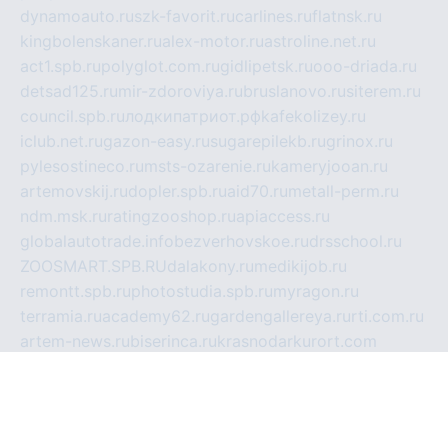
dynamoauto.ru
szk-favorit.ru
carlines.ru
flatnsk.ru
kingbolenskaner.ru
alex-motor.ru
astroline.net.ru
act1.spb.ru
polyglot.com.ru
gidlipetsk.ru
ooo-driada.ru
detsad125.ru
mir-zdoroviya.ru
bruslanovo.ru
siterem.ru
council.spb.ru
лодкипатриот.рф
kafekolizey.ru
iclub.net.ru
gazon-easy.ru
sugarepilekb.ru
grinox.ru
pylesostineco.ru
msts-ozarenie.ru
kameryjooan.ru
artemovskij.ru
dopler.spb.ru
aid70.ru
metall-perm.ru
ndm.msk.ru
ratingzooshop.ru
apiaccess.ru
globalautotrade.info
bezverhovskoe.ru
drsschool.ru
ZOOSMART.SPB.RU
dalakony.ru
medikijob.ru
remontt.spb.ru
photostudia.spb.ru
myragon.ru
terramia.ru
academy62.ru
gardengallereya.ru
rti.com.ru
artem-news.ru
biserinca.ru
krasnodarkurort.com
imshowtv.ru
mebel-v-tule.ru
mobtopik.ru
pcsecurity.net.ru
tool-sib.ru
multimetrunit.ru
sp-tour.ru
fan-cs.ru
santeh-russia.ru
symbian9.net.ru
DSHAIR.RU
tmmotors.spb.ru
xjocuricopii.com
musavtomat.msk.ru