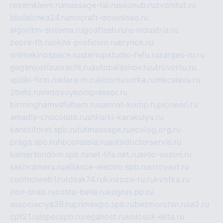
rezemkleim.ru
massage-tai.ru
seonub.ru
zvonitut.ru
biolisichka24.ru
mncraft-download.ru
algoritm-sistema.ru
godflesh.ru
ru-industria.ru
zebra-tlt.ru
okna-proficom.ru
erynok.ru
onlinekinospace.ru
startupstudio-fefu.ru
zarges-ru.ru
gegenjustizunrecht.ru
autobalashov.ru
utrovortu.ru
spiski-firm.ru
elara-m.ru
kinomusorka.ru
mkcslava.ru
2bets.ru
vintovoykompressor.ru
birminghamvsfulham.ru
sarmat-komp.ru
pioneeri.ru
amadis-chocolate.ru
shkurki-karakulya.ru
kanotiforet.spb.ru
tutmassage.ru
ecolog.org.ru
praga.spb.ru
falcorussia.ru
autodoctorservis.ru
kamertondom.spb.ru
net-life.net.ru
avto-vozim.ru
sakhcamera.ru
alliance-electro.spb.ru
stroyavt.ru
controlweb1.ru
tdsak74.ru
kinzozo-ru.ru
kvotka.ru
iron-snab.ru
costa-bella.ru
eugrus.pp.ru
associaciya39.ru
primexpo.spb.ru
bezmorchin.ru
ia2.ru
cpt21.ru
ispecspb.ru
regahost.ru
kolosok-elita.ru