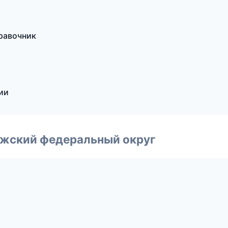
правочник
сии
лжский федеральный округ