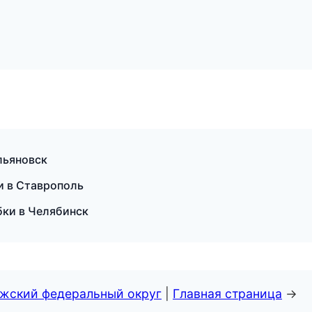
льяновск
ки в Ставрополь
обки в Челябинск
лжский федеральный округ
|
Главная страница
→