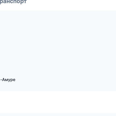
транспорт
а-Амуре