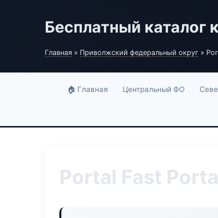
Бесплатный каталог 
Главная
»
Приволжский федеральный округ
» Port
🏠 Главная
Центральный ФО
Севе
Portal Fast Porta