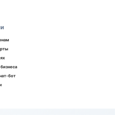
ми
онам
арты
иях
 бизнеса
чат-бот
и