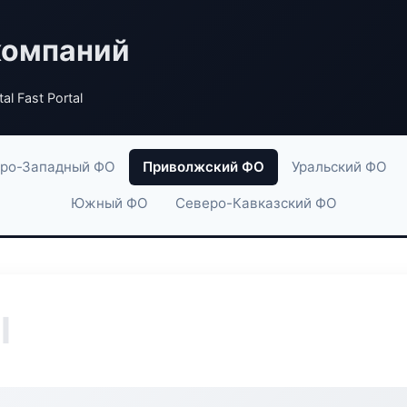
компаний
al Fast Portal
ро-Западный ФО
Приволжский ФО
Уральский ФО
Южный ФО
Северо-Кавказский ФО
l