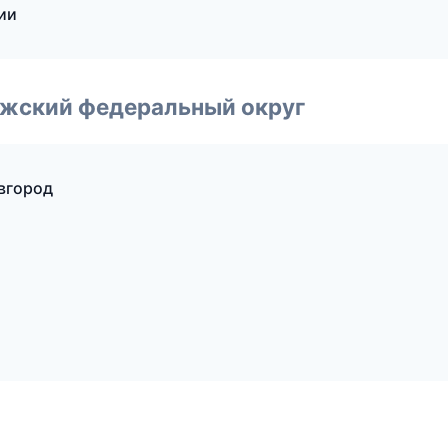
сии
лжский федеральный округ
вгород