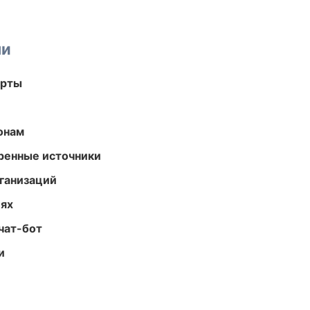
ми
арты
онам
еренные источники
ганизаций
иях
чат-бот
и