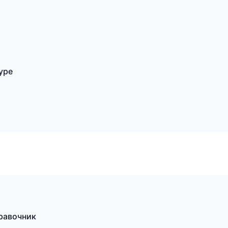
уре
правочник