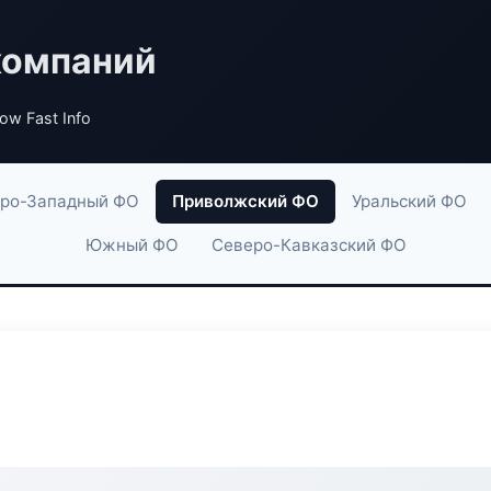
компаний
low Fast Info
ро-Западный ФО
Приволжский ФО
Уральский ФО
Южный ФО
Северо-Кавказский ФО