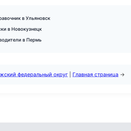
равочник в Ульяновск
оски в Новокузнецк
еводители в Пермь
лжский федеральный округ
|
Главная страница
→