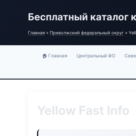
Бесплатный каталог 
Главная
»
Приволжский федеральный округ
» Yel
🏠 Главная
Центральный ФО
Севе
Yellow Fast Info