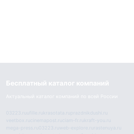
Бесплатный каталог компаний
Актуальный каталог компаний по всей России
03223.ru
ufille.ru
krasotata.ru
prazdnikdushi.ru
veetbox.ru
cinemapost.ru
ciam-fr.ru
kraft-you.ru
mega-press.ru
03223.ru
web-explore.ru
rastenuya.ru