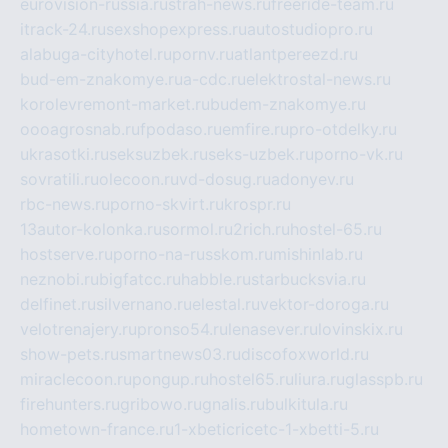
eurovision-russia.ru
strah-news.ru
freeride-team.ru
itrack-24.ru
sexshopexpress.ru
autostudiopro.ru
alabuga-cityhotel.ru
pornv.ru
atlantpereezd.ru
bud-em-znakomye.ru
a-cdc.ru
elektrostal-news.ru
korolevremont-market.ru
budem-znakomye.ru
oooagrosnab.ru
fpodaso.ru
emfire.ru
pro-otdelky.ru
ukrasotki.ru
seksuzbek.ru
seks-uzbek.ru
porno-vk.ru
sovratili.ru
olecoon.ru
vd-dosug.ru
adonyev.ru
rbc-news.ru
porno-skvirt.ru
krospr.ru
13autor-kolonka.ru
sormol.ru
2rich.ru
hostel-65.ru
hostserve.ru
porno-na-russkom.ru
mishinlab.ru
neznobi.ru
bigfatcc.ru
habble.ru
starbucksvia.ru
delfinet.ru
silvernano.ru
elestal.ru
vektor-doroga.ru
velotrenajery.ru
pronso54.ru
lenasever.ru
lovinskix.ru
show-pets.ru
smartnews03.ru
discofoxworld.ru
miraclecoon.ru
pongup.ru
hostel65.ru
liura.ru
glasspb.ru
firehunters.ru
gribowo.ru
gnalis.ru
bulkitula.ru
hometown-france.ru
1-xbeticricetc-1-xbetti-5.ru