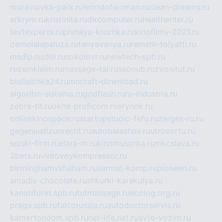
muraviovka-park.ru
worldofwoman.ru
clean-dreams.ru
arkrym.ru
kristinita.ru
dircomputer.ru
healthenter.ru
textexperts.ru
pivnaya-kruzhka.ru
kinofilmy-2021.ru
demolalapaluza.ru
tanyavanya.ru
remstir-tolyatti.ru
msdip.ru
jdol.ru
sokolovr.ru
newtech-spb.ru
rezemkleim.ru
massage-tai.ru
seonub.ru
zvonitut.ru
biolisichka24.ru
mncraft-download.ru
algoritm-sistema.ru
godflesh.ru
ru-industria.ru
zebra-tlt.ru
okna-proficom.ru
erynok.ru
onlinekinospace.ru
startupstudio-fefu.ru
zarges-ru.ru
gegenjustizunrecht.ru
autobalashov.ru
utrovortu.ru
spiski-firm.ru
elara-m.ru
kinomusorka.ru
mkcslava.ru
2bets.ru
vintovoykompressor.ru
birminghamvsfulham.ru
sarmat-komp.ru
pioneeri.ru
amadis-chocolate.ru
shkurki-karakulya.ru
kanotiforet.spb.ru
tutmassage.ru
ecolog.org.ru
praga.spb.ru
falcorussia.ru
autodoctorservis.ru
kamertondom.spb.ru
net-life.net.ru
avto-vozim.ru