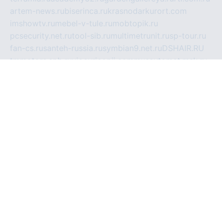
artem-news.ru
biserinca.ru
krasnodarkurort.com
imshowtv.ru
mebel-v-tule.ru
mobtopik.ru
pcsecurity.net.ru
tool-sib.ru
multimetrunit.ru
sp-tour.ru
fan-cs.ru
santeh-russia.ru
symbian9.net.ru
DSHAIR.RU
tmmotors.spb.ru
xjocuricopii.com
musavtomat.msk.ru
obustrojdom.ru
sovetcik.ru
ybaranovskaya.ru
ppknews.ru
cult-alshei.ru
JAPANRUSSIA.RU
proekciyamebel.ru
imper-finans.ru
rim.org.ru
glamourai.ru
brassminus.ru
zabor-pro.ru
ftn.pp.ru
dorogoe58.ru
laimengpacker.ru
kuzova-zapchasti.ru
sageerp.ru
taxodrom.ru
dsrazvitie.ru
hardcity.net.ru
ratinghomegames.ru
topservice25.ru
gubernyan.ru
gtglasslined.ru
ii4.ru
tssport.spb.ru
andorra24.com
blackwallstreet.ru
oboimos.ru
optim-doors.com.ru
ikuch.ru
nycr.org.ru
npa21.ru
vremya-ch.spb.ru
desert000.ru
ivtorgi.ru
ifiori.ru
catalog-statei.ru
dcv.org.ru
spetsmaster174.ru
ipkameryhiseeu.ru
dum26.ru
ruspol.spb.ru
fr-opendp.ru
kam-solnyshko.ru