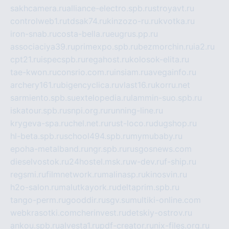
sakhcamera.ru
alliance-electro.spb.ru
stroyavt.ru
controlweb1.ru
tdsak74.ru
kinzozo-ru.ru
kvotka.ru
iron-snab.ru
costa-bella.ru
eugrus.pp.ru
associaciya39.ru
primexpo.spb.ru
bezmorchin.ru
ia2.ru
cpt21.ru
ispecspb.ru
regahost.ru
kolosok-elita.ru
tae-kwon.ru
consrio.com.ru
insiam.ru
avegainfo.ru
archery161.ru
bigencyclica.ru
vlast16.ru
korru.net
sarmiento.spb.su
extelopedia.ru
lammin-suo.spb.ru
iskatour.spb.ru
snpi.org.ru
running-line.ru
krygeva-spa.ru
chel.net.ru
rust-loco.ru
dugshop.ru
hl-beta.spb.ru
school494.spb.ru
mymubaby.ru
epoha-metalband.ru
ngr.spb.ru
rusgosnews.com
dieselvostok.ru
24hostel.msk.ru
w-dev.ru
f-ship.ru
regsmi.ru
filmnetwork.ru
malinasp.ru
kinosvin.ru
h2o-salon.ru
malutkayork.ru
deltaprim.spb.ru
tango-perm.ru
gooddir.ru
sgv.su
multiki-online.com
webkrasotki.com
cherinvest.ru
detskiy-ostrov.ru
ankou.spb.ru
alvesta1.ru
pdf-creator.ru
nix-files.org.ru