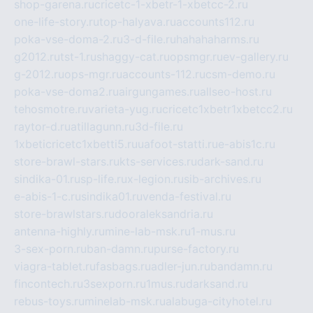
shop-garena.ru
cricetc-1-xbetr-1-xbetcc-2.ru
one-life-story.ru
top-halyava.ru
accounts112.ru
poka-vse-doma-2.ru
3-d-file.ru
hahahaharms.ru
g2012.ru
tst-1.ru
shaggy-cat.ru
opsmgr.ru
ev-gallery.ru
g-2012.ru
ops-mgr.ru
accounts-112.ru
csm-demo.ru
poka-vse-doma2.ru
airgungames.ru
allseo-host.ru
tehosmotre.ru
varieta-yug.ru
cricetc1xbetr1xbetcc2.ru
raytor-d.ru
atillagunn.ru
3d-file.ru
1xbeticricetc1xbetti5.ru
uafoot-statti.ru
e-abis1c.ru
store-brawl-stars.ru
kts-services.ru
dark-sand.ru
sindika-01.ru
sp-life.ru
x-legion.ru
sib-archives.ru
e-abis-1-c.ru
sindika01.ru
venda-festival.ru
store-brawlstars.ru
dooraleksandria.ru
antenna-highly.ru
mine-lab-msk.ru
1-mus.ru
3-sex-porn.ru
ban-damn.ru
purse-factory.ru
viagra-tablet.ru
fasbags.ru
adler-jun.ru
bandamn.ru
fincontech.ru
3sexporn.ru
1mus.ru
darksand.ru
rebus-toys.ru
minelab-msk.ru
alabuga-cityhotel.ru