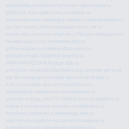
sakhatoday.ru
elektrikersymboler.ru
sputnikyes.ru
golf2club.msk.ru
aeforums.ru
zallclub.ru
multimodal.msk.ru
habaigry.ru
haikko.ru
sobakopedia.ru
isz-fest.ru
ewnc.info
screensaver-clock.net.ru
volnav.spb.ru
comnat.ru
npf.net.ru
7bit.pp.ru
kalugatur.ru
tesiaes.ru
card.com.ru
kazanka.spb.ru
gildiya-kuznecov.ru
kameryboavision.ru
griffoncom.spb.ru
fabrika-emotsiy.ru
PARK-MATROSOVA.RU
agat.spb.ru
avtoyurist-moskva1.ru
hardware.org.ru
схема-авто.рф
dg-lab.ru
angrup.ru
recruiter.spb.ru
music8.spb.ru
krsk124.ru
kubok.spb.ru
romanofforex.ru
analitikaplus.ru
spyonline.ru
zosikamery.ru
sloboda-ural.pp.ru
AUTO-COM.SU
hohota.net
alimy.ru
online-z.com
aromat-vostoka.ru
otdelkaexp.ru
mobilvest.ru
bbd.net.ru
mebelshop.msk.ru
smp-forum.ru
bastion-td.ru
kosmoscreative.ru
avrmotors.ru
art-galadesign.ru
tiffany-c.ru