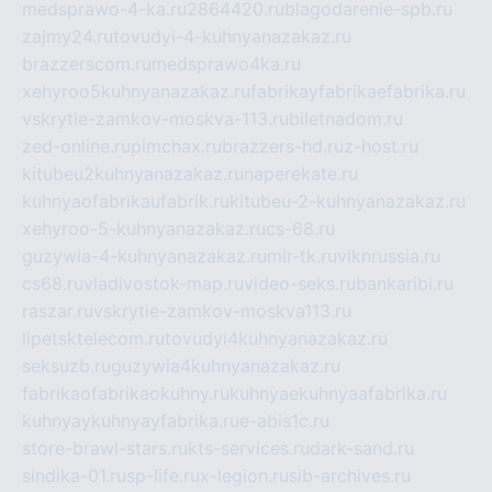
medsprawo-4-ka.ru
2864420.ru
blagodarenie-spb.ru
zajmy24.ru
tovudyi-4-kuhnyanazakaz.ru
brazzerscom.ru
medsprawo4ka.ru
xehyroo5kuhnyanazakaz.ru
fabrikayfabrikaefabrika.ru
vskrytie-zamkov-moskva-113.ru
biletnadom.ru
zed-online.ru
pimchax.ru
brazzers-hd.ru
z-host.ru
kitubeu2kuhnyanazakaz.ru
naperekate.ru
kuhnyaofabrikaufabrik.ru
kitubeu-2-kuhnyanazakaz.ru
xehyroo-5-kuhnyanazakaz.ru
cs-68.ru
guzywia-4-kuhnyanazakaz.ru
mir-tk.ru
vlknrussia.ru
cs68.ru
vladivostok-map.ru
video-seks.ru
bankaribi.ru
raszar.ru
vskrytie-zamkov-moskva113.ru
lipetsktelecom.ru
tovudyi4kuhnyanazakaz.ru
seksuzb.ru
guzywia4kuhnyanazakaz.ru
fabrikaofabrikaokuhny.ru
kuhnyaekuhnyaafabrika.ru
kuhnyaykuhnyayfabrika.ru
e-abis1c.ru
store-brawl-stars.ru
kts-services.ru
dark-sand.ru
sindika-01.ru
sp-life.ru
x-legion.ru
sib-archives.ru