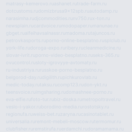
matrasy-kemerovo.ru
ashanet.ru
trade-farm.ru
dotcustoms.ru
domizbrusa9x12spb.ru
autodamp.ru
narasimha.ru
djcommodities.ru
nv750.ru
x-ton.ru
newsplain.ru
cardvoice.ru
modopaper.ru
manunae.ru
gbget.ru
alfeihavsalnassr.ru
madoma.ru
tajuncos.ru
petrovkasports.ru
porno-online-besplatno.ru
splclub.ru
york-life.ru
doroga-expo.ru
ribery.ru
cleanmedicine.ru
slovar-ivrit.ru
porno-video-besplatno.ru
seks-365.ru
ovucontrol.ru
sloty-igrovyye-avtomaty.ru
ru-industriya.ru
russkoe-porno-besplatno.ru
belgorod-day.ru
digilith.ru
pichkurovlab.ru
medic-today.ru
taksu.ru
comp123.ru
don-ykt.ru
teensvoice.ru
imgsharing.ru
domashnee-porno.ru
eva-elfie.ru
foto-tur.ru
biz-doska.ru
metropoltravel.ru
veslo-i-yakor.ru
borodino-media.ru
rostotsky.ru
regionufa.ru
weiss-bet.ru
zaryna.ru
casinotablet.ru
universalia.ru
remont-mebeli-moscow.ru
termomur.ru
clubfisher.ru
remstirufa.ru
erdamchi.ru
doramamama.ru