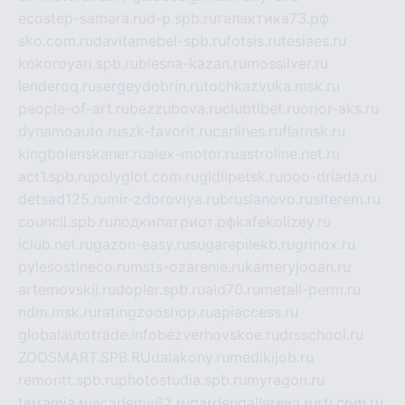
ecostep-samara.ru
d-p.spb.ru
галактика73.рф
sko.com.ru
davitamebel-spb.ru
fotsis.ru
tesiaes.ru
kokoroyari.spb.ru
blesna-kazan.ru
mossilver.ru
lenderoq.ru
sergeydobrin.ru
tochkazvuka.msk.ru
people-of-art.ru
bezzubova.ru
clubtibet.ru
orior-aks.ru
dynamoauto.ru
szk-favorit.ru
carlines.ru
flatnsk.ru
kingbolenskaner.ru
alex-motor.ru
astroline.net.ru
act1.spb.ru
polyglot.com.ru
gidlipetsk.ru
ooo-driada.ru
detsad125.ru
mir-zdoroviya.ru
bruslanovo.ru
siterem.ru
council.spb.ru
лодкипатриот.рф
kafekolizey.ru
iclub.net.ru
gazon-easy.ru
sugarepilekb.ru
grinox.ru
pylesostineco.ru
msts-ozarenie.ru
kameryjooan.ru
artemovskij.ru
dopler.spb.ru
aid70.ru
metall-perm.ru
ndm.msk.ru
ratingzooshop.ru
apiaccess.ru
globalautotrade.info
bezverhovskoe.ru
drsschool.ru
ZOOSMART.SPB.RU
dalakony.ru
medikijob.ru
remontt.spb.ru
photostudia.spb.ru
myragon.ru
terramia.ru
academy62.ru
gardengallereya.ru
rti.com.ru