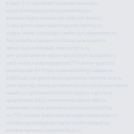
e-abis-1-c.ru
sindika01.ru
venda-festival.ru
store-brawlstars.ru
dooraleksandria.ru
antenna-highly.ru
mine-lab-msk.ru
1-mus.ru
3-sex-porn.ru
ban-damn.ru
purse-factory.ru
viagra-tablet.ru
fasbags.ru
adler-jun.ru
bandamn.ru
fincontech.ru
3sexporn.ru
1mus.ru
darksand.ru
rebus-toys.ru
minelab-msk.ru
rtdco.ru
seo-prodvizhenie-sajtov-stroitelnyh-kompanij.ru
card-voice.ru
rulonnyygazon177.ru
snow-guard.ru
domizbrusa-9x12spb.ru
demaholding.ru
aalse.ru
a380club.ru
argentinamia.ru
perkoka.ru
movie-one.ru
perk-oka.ru
g-octopus.ru
sibarchives.ru
andreislyusar.ru
naruto-x.ru
pursefactory.ru
tor-lyubov-i-grom.ru
spayderhed-2022.ru
movieone.ru
evro-dez.ru
webamator.ru
ma-absolut1.ru
avtopomosch27.ru
nv-750.ru
news-plain.ru
nertansaga.ru
delanalad.ru
dizfiles.ru
youtubefree.ru
aria-family.ru
roadli.ru
planeta-samara.ru
mysmartbuy.ru