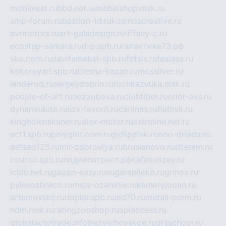
mobilvest.ru
bbd.net.ru
mebelshop.msk.ru
smp-forum.ru
bastion-td.ru
kosmoscreative.ru
avrmotors.ru
art-galadesign.ru
tiffany-c.ru
ecostep-samara.ru
d-p.spb.ru
галактика73.рф
sko.com.ru
davitamebel-spb.ru
fotsis.ru
tesiaes.ru
kokoroyari.spb.ru
blesna-kazan.ru
mossilver.ru
lenderoq.ru
sergeydobrin.ru
tochkazvuka.msk.ru
people-of-art.ru
bezzubova.ru
clubtibet.ru
orior-aks.ru
dynamoauto.ru
szk-favorit.ru
carlines.ru
flatnsk.ru
kingbolenskaner.ru
alex-motor.ru
astroline.net.ru
act1.spb.ru
polyglot.com.ru
gidlipetsk.ru
ooo-driada.ru
detsad125.ru
mir-zdoroviya.ru
bruslanovo.ru
siterem.ru
council.spb.ru
лодкипатриот.рф
kafekolizey.ru
iclub.net.ru
gazon-easy.ru
sugarepilekb.ru
grinox.ru
pylesostineco.ru
msts-ozarenie.ru
kameryjooan.ru
artemovskij.ru
dopler.spb.ru
aid70.ru
metall-perm.ru
ndm.msk.ru
ratingzooshop.ru
apiaccess.ru
globalautotrade.info
bezverhovskoe.ru
drsschool.ru