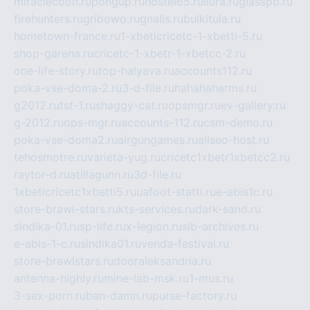
miraclecoon.ru
pongup.ru
hostel65.ru
liura.ru
glasspb.ru
firehunters.ru
gribowo.ru
gnalis.ru
bulkitula.ru
hometown-france.ru
1-xbeticricetc-1-xbetti-5.ru
shop-garena.ru
cricetc-1-xbetr-1-xbetcc-2.ru
one-life-story.ru
top-halyava.ru
accounts112.ru
poka-vse-doma-2.ru
3-d-file.ru
hahahaharms.ru
g2012.ru
tst-1.ru
shaggy-cat.ru
opsmgr.ru
ev-gallery.ru
g-2012.ru
ops-mgr.ru
accounts-112.ru
csm-demo.ru
poka-vse-doma2.ru
airgungames.ru
allseo-host.ru
tehosmotre.ru
varieta-yug.ru
cricetc1xbetr1xbetcc2.ru
raytor-d.ru
atillagunn.ru
3d-file.ru
1xbeticricetc1xbetti5.ru
uafoot-statti.ru
e-abis1c.ru
store-brawl-stars.ru
kts-services.ru
dark-sand.ru
sindika-01.ru
sp-life.ru
x-legion.ru
sib-archives.ru
e-abis-1-c.ru
sindika01.ru
venda-festival.ru
store-brawlstars.ru
dooraleksandria.ru
antenna-highly.ru
mine-lab-msk.ru
1-mus.ru
3-sex-porn.ru
ban-damn.ru
purse-factory.ru