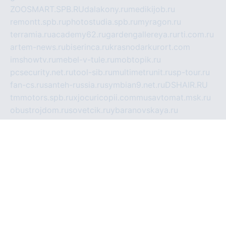
ZOOSMART.SPB.RU
dalakony.ru
medikijob.ru
remontt.spb.ru
photostudia.spb.ru
myragon.ru
terramia.ru
academy62.ru
gardengallereya.ru
rti.com.ru
artem-news.ru
biserinca.ru
krasnodarkurort.com
imshowtv.ru
mebel-v-tule.ru
mobtopik.ru
pcsecurity.net.ru
tool-sib.ru
multimetrunit.ru
sp-tour.ru
fan-cs.ru
santeh-russia.ru
symbian9.net.ru
DSHAIR.RU
tmmotors.spb.ru
xjocuricopii.com
musavtomat.msk.ru
obustrojdom.ru
sovetcik.ru
ybaranovskaya.ru
ppknews.ru
cult-alshei.ru
JAPANRUSSIA.RU
proekciyamebel.ru
imper-finans.ru
rim.org.ru
glamourai.ru
brassminus.ru
zabor-pro.ru
ftn.pp.ru
dorogoe58.ru
laimengpacker.ru
kuzova-zapchasti.ru
sageerp.ru
taxodrom.ru
dsrazvitie.ru
hardcity.net.ru
ratinghomegames.ru
topservice25.ru
gubernyan.ru
gtglasslined.ru
ii4.ru
tssport.spb.ru
andorra24.com
blackwallstreet.ru
oboimos.ru
optim-doors.com.ru
ikuch.ru
nycr.org.ru
npa21.ru
vremya-ch.spb.ru