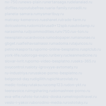
nv-750.ru
news-plain.ru
nertansaga.ru
delanalad.ru
dizfiles.ru
youtubefree.ru
aria-family.ru
roadli.ru
planeta-samara.ru
mysmartbuy.ru
matrasy-kemerovo.ru
ashanet.ru
trade-farm.ru
dotcustoms.ru
domizbrusa9x12spb.ru
autodamp.ru
narasimha.ru
djcommodities.ru
nv750.ru
x-ton.ru
newsplain.ru
cardvoice.ru
modopaper.ru
manunae.ru
gbget.ru
alfeihavsalnassr.ru
madoma.ru
tajuncos.ru
petrovkasports.ru
porno-online-besplatno.ru
splclub.ru
york-life.ru
doroga-expo.ru
ribery.ru
cleanmedicine.ru
slovar-ivrit.ru
porno-video-besplatno.ru
seks-365.ru
ovucontrol.ru
sloty-igrovyye-avtomaty.ru
ru-industriya.ru
russkoe-porno-besplatno.ru
belgorod-day.ru
digilith.ru
pichkurovlab.ru
medic-today.ru
taksu.ru
comp123.ru
don-ykt.ru
teensvoice.ru
imgsharing.ru
domashnee-porno.ru
eva-elfie.ru
foto-tur.ru
biz-doska.ru
metropoltravel.ru
veslo-i-yakor.ru
borodino-media.ru
rostotsky.ru