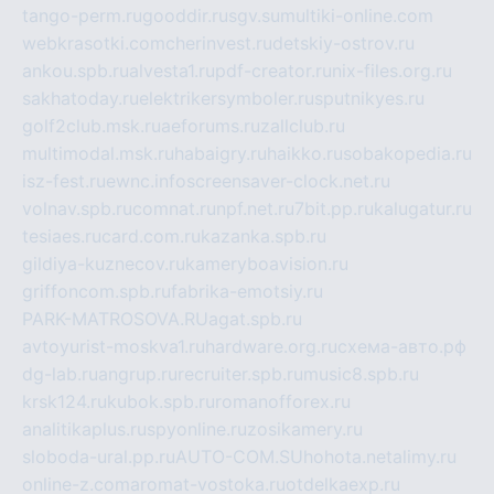
tango-perm.ru
gooddir.ru
sgv.su
multiki-online.com
webkrasotki.com
cherinvest.ru
detskiy-ostrov.ru
ankou.spb.ru
alvesta1.ru
pdf-creator.ru
nix-files.org.ru
sakhatoday.ru
elektrikersymboler.ru
sputnikyes.ru
golf2club.msk.ru
aeforums.ru
zallclub.ru
multimodal.msk.ru
habaigry.ru
haikko.ru
sobakopedia.ru
isz-fest.ru
ewnc.info
screensaver-clock.net.ru
volnav.spb.ru
comnat.ru
npf.net.ru
7bit.pp.ru
kalugatur.ru
tesiaes.ru
card.com.ru
kazanka.spb.ru
gildiya-kuznecov.ru
kameryboavision.ru
griffoncom.spb.ru
fabrika-emotsiy.ru
PARK-MATROSOVA.RU
agat.spb.ru
avtoyurist-moskva1.ru
hardware.org.ru
схема-авто.рф
dg-lab.ru
angrup.ru
recruiter.spb.ru
music8.spb.ru
krsk124.ru
kubok.spb.ru
romanofforex.ru
analitikaplus.ru
spyonline.ru
zosikamery.ru
sloboda-ural.pp.ru
AUTO-COM.SU
hohota.net
alimy.ru
online-z.com
aromat-vostoka.ru
otdelkaexp.ru