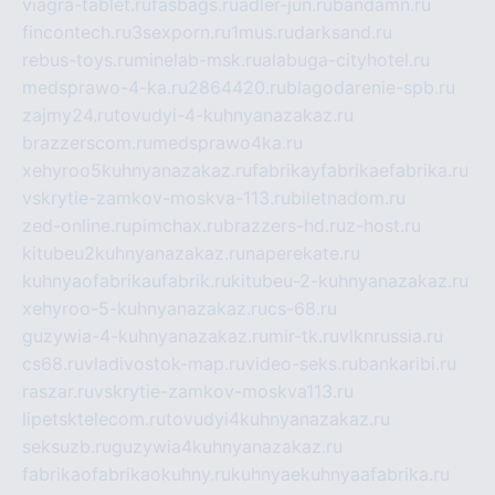
viagra-tablet.ru
fasbags.ru
adler-jun.ru
bandamn.ru
fincontech.ru
3sexporn.ru
1mus.ru
darksand.ru
rebus-toys.ru
minelab-msk.ru
alabuga-cityhotel.ru
medsprawo-4-ka.ru
2864420.ru
blagodarenie-spb.ru
zajmy24.ru
tovudyi-4-kuhnyanazakaz.ru
brazzerscom.ru
medsprawo4ka.ru
xehyroo5kuhnyanazakaz.ru
fabrikayfabrikaefabrika.ru
vskrytie-zamkov-moskva-113.ru
biletnadom.ru
zed-online.ru
pimchax.ru
brazzers-hd.ru
z-host.ru
kitubeu2kuhnyanazakaz.ru
naperekate.ru
kuhnyaofabrikaufabrik.ru
kitubeu-2-kuhnyanazakaz.ru
xehyroo-5-kuhnyanazakaz.ru
cs-68.ru
guzywia-4-kuhnyanazakaz.ru
mir-tk.ru
vlknrussia.ru
cs68.ru
vladivostok-map.ru
video-seks.ru
bankaribi.ru
raszar.ru
vskrytie-zamkov-moskva113.ru
lipetsktelecom.ru
tovudyi4kuhnyanazakaz.ru
seksuzb.ru
guzywia4kuhnyanazakaz.ru
fabrikaofabrikaokuhny.ru
kuhnyaekuhnyaafabrika.ru