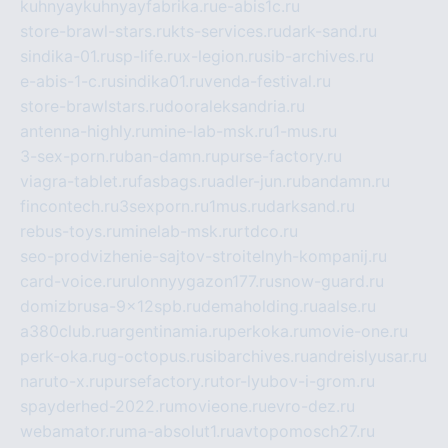
kuhnyaykuhnyayfabrika.ru
e-abis1c.ru
store-brawl-stars.ru
kts-services.ru
dark-sand.ru
sindika-01.ru
sp-life.ru
x-legion.ru
sib-archives.ru
e-abis-1-c.ru
sindika01.ru
venda-festival.ru
store-brawlstars.ru
dooraleksandria.ru
antenna-highly.ru
mine-lab-msk.ru
1-mus.ru
3-sex-porn.ru
ban-damn.ru
purse-factory.ru
viagra-tablet.ru
fasbags.ru
adler-jun.ru
bandamn.ru
fincontech.ru
3sexporn.ru
1mus.ru
darksand.ru
rebus-toys.ru
minelab-msk.ru
rtdco.ru
seo-prodvizhenie-sajtov-stroitelnyh-kompanij.ru
card-voice.ru
rulonnyygazon177.ru
snow-guard.ru
domizbrusa-9x12spb.ru
demaholding.ru
aalse.ru
a380club.ru
argentinamia.ru
perkoka.ru
movie-one.ru
perk-oka.ru
g-octopus.ru
sibarchives.ru
andreislyusar.ru
naruto-x.ru
pursefactory.ru
tor-lyubov-i-grom.ru
spayderhed-2022.ru
movieone.ru
evro-dez.ru
webamator.ru
ma-absolut1.ru
avtopomosch27.ru