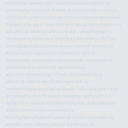
regionufa.ru
weiss-bet.ru
zaryna.ru
casinotablet.ru
universalia.ru
remont-mebeli-moscow.ru
termomur.ru
clubfisher.ru
remstirufa.ru
erdamchi.ru
doramamama.ru
muraviovka-park.ru
worldofwoman.ru
clean-dreams.ru
arkrym.ru
kristinita.ru
dircomputer.ru
healthenter.ru
textexperts.ru
pivnaya-kruzhka.ru
kinofilmy-2021.ru
demolalapaluza.ru
tanyavanya.ru
remstir-tolyatti.ru
msdip.ru
jdol.ru
sokolovr.ru
newtech-spb.ru
rezemkleim.ru
massage-tai.ru
seonub.ru
zvonitut.ru
biolisichka24.ru
mncraft-download.ru
algoritm-sistema.ru
godflesh.ru
ru-industria.ru
zebra-tlt.ru
okna-proficom.ru
erynok.ru
onlinekinospace.ru
startupstudio-fefu.ru
zarges-ru.ru
gegenjustizunrecht.ru
autobalashov.ru
utrovortu.ru
spiski-firm.ru
elara-m.ru
kinomusorka.ru
mkcslava.ru
2bets.ru
vintovoykompressor.ru
birminghamvsfulham.ru
sarmat-komp.ru
pioneeri.ru
amadis-chocolate.ru
shkurki-karakulya.ru