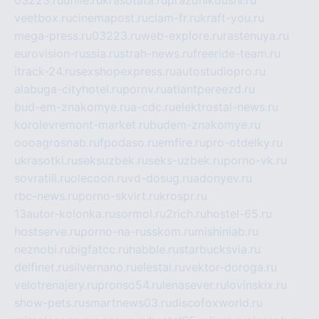
veetbox.ru
cinemapost.ru
ciam-fr.ru
kraft-you.ru
mega-press.ru
03223.ru
web-explore.ru
rastenuya.ru
eurovision-russia.ru
strah-news.ru
freeride-team.ru
itrack-24.ru
sexshopexpress.ru
autostudiopro.ru
alabuga-cityhotel.ru
pornv.ru
atlantpereezd.ru
bud-em-znakomye.ru
a-cdc.ru
elektrostal-news.ru
korolevremont-market.ru
budem-znakomye.ru
oooagrosnab.ru
fpodaso.ru
emfire.ru
pro-otdelky.ru
ukrasotki.ru
seksuzbek.ru
seks-uzbek.ru
porno-vk.ru
sovratili.ru
olecoon.ru
vd-dosug.ru
adonyev.ru
rbc-news.ru
porno-skvirt.ru
krospr.ru
13autor-kolonka.ru
sormol.ru
2rich.ru
hostel-65.ru
hostserve.ru
porno-na-russkom.ru
mishinlab.ru
neznobi.ru
bigfatcc.ru
habble.ru
starbucksvia.ru
delfinet.ru
silvernano.ru
elestal.ru
vektor-doroga.ru
velotrenajery.ru
pronso54.ru
lenasever.ru
lovinskix.ru
show-pets.ru
smartnews03.ru
discofoxworld.ru