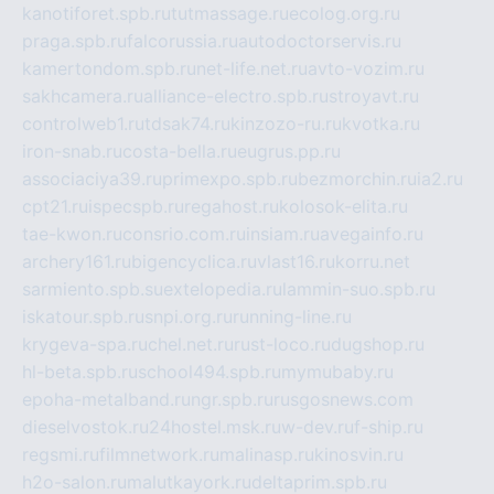
kanotiforet.spb.ru
tutmassage.ru
ecolog.org.ru
praga.spb.ru
falcorussia.ru
autodoctorservis.ru
kamertondom.spb.ru
net-life.net.ru
avto-vozim.ru
sakhcamera.ru
alliance-electro.spb.ru
stroyavt.ru
controlweb1.ru
tdsak74.ru
kinzozo-ru.ru
kvotka.ru
iron-snab.ru
costa-bella.ru
eugrus.pp.ru
associaciya39.ru
primexpo.spb.ru
bezmorchin.ru
ia2.ru
cpt21.ru
ispecspb.ru
regahost.ru
kolosok-elita.ru
tae-kwon.ru
consrio.com.ru
insiam.ru
avegainfo.ru
archery161.ru
bigencyclica.ru
vlast16.ru
korru.net
sarmiento.spb.su
extelopedia.ru
lammin-suo.spb.ru
iskatour.spb.ru
snpi.org.ru
running-line.ru
krygeva-spa.ru
chel.net.ru
rust-loco.ru
dugshop.ru
hl-beta.spb.ru
school494.spb.ru
mymubaby.ru
epoha-metalband.ru
ngr.spb.ru
rusgosnews.com
dieselvostok.ru
24hostel.msk.ru
w-dev.ru
f-ship.ru
regsmi.ru
filmnetwork.ru
malinasp.ru
kinosvin.ru
h2o-salon.ru
malutkayork.ru
deltaprim.spb.ru