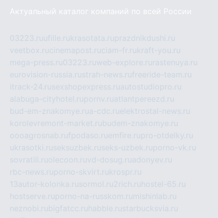
Актуальный каталог компаний по всей России
03223.ru
ufille.ru
krasotata.ru
prazdnikdushi.ru
veetbox.ru
cinemapost.ru
ciam-fr.ru
kraft-you.ru
mega-press.ru
03223.ru
web-explore.ru
rastenuya.ru
eurovision-russia.ru
strah-news.ru
freeride-team.ru
itrack-24.ru
sexshopexpress.ru
autostudiopro.ru
alabuga-cityhotel.ru
pornv.ru
atlantpereezd.ru
bud-em-znakomye.ru
a-cdc.ru
elektrostal-news.ru
korolevremont-market.ru
budem-znakomye.ru
oooagrosnab.ru
fpodaso.ru
emfire.ru
pro-otdelky.ru
ukrasotki.ru
seksuzbek.ru
seks-uzbek.ru
porno-vk.ru
sovratili.ru
olecoon.ru
vd-dosug.ru
adonyev.ru
rbc-news.ru
porno-skvirt.ru
krospr.ru
13autor-kolonka.ru
sormol.ru
2rich.ru
hostel-65.ru
hostserve.ru
porno-na-russkom.ru
mishinlab.ru
neznobi.ru
bigfatcc.ru
habble.ru
starbucksvia.ru