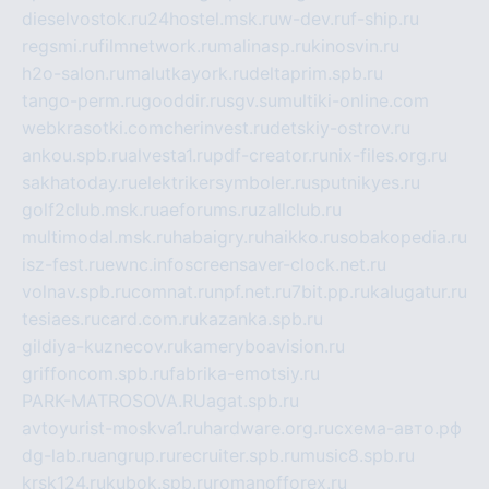
dieselvostok.ru
24hostel.msk.ru
w-dev.ru
f-ship.ru
regsmi.ru
filmnetwork.ru
malinasp.ru
kinosvin.ru
h2o-salon.ru
malutkayork.ru
deltaprim.spb.ru
tango-perm.ru
gooddir.ru
sgv.su
multiki-online.com
webkrasotki.com
cherinvest.ru
detskiy-ostrov.ru
ankou.spb.ru
alvesta1.ru
pdf-creator.ru
nix-files.org.ru
sakhatoday.ru
elektrikersymboler.ru
sputnikyes.ru
golf2club.msk.ru
aeforums.ru
zallclub.ru
multimodal.msk.ru
habaigry.ru
haikko.ru
sobakopedia.ru
isz-fest.ru
ewnc.info
screensaver-clock.net.ru
volnav.spb.ru
comnat.ru
npf.net.ru
7bit.pp.ru
kalugatur.ru
tesiaes.ru
card.com.ru
kazanka.spb.ru
gildiya-kuznecov.ru
kameryboavision.ru
griffoncom.spb.ru
fabrika-emotsiy.ru
PARK-MATROSOVA.RU
agat.spb.ru
avtoyurist-moskva1.ru
hardware.org.ru
схема-авто.рф
dg-lab.ru
angrup.ru
recruiter.spb.ru
music8.spb.ru
krsk124.ru
kubok.spb.ru
romanofforex.ru