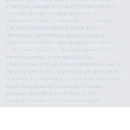
artemovskij.ru
dopler.spb.ru
aid70.ru
metall-perm.ru
ndm.msk.ru
ratingzooshop.ru
apiaccess.ru
globalautotrade.info
bezverhovskoe.ru
drsschool.ru
ZOOSMART.SPB.RU
dalakony.ru
medikijob.ru
remontt.spb.ru
photostudia.spb.ru
myragon.ru
terramia.ru
academy62.ru
gardengallereya.ru
rti.com.ru
artem-news.ru
biserinca.ru
krasnodarkurort.com
imshowtv.ru
mebel-v-tule.ru
mobtopik.ru
pcsecurity.net.ru
tool-sib.ru
multimetrunit.ru
sp-tour.ru
fan-cs.ru
santeh-russia.ru
symbian9.net.ru
DSHAIR.RU
tmmotors.spb.ru
xjocuricopii.com
musavtomat.msk.ru
obustrojdom.ru
sovetcik.ru
ybaranovskaya.ru
ppknews.ru
cult-alshei.ru
JAPANRUSSIA.RU
proekciyamebel.ru
imper-finans.ru
rim.org.ru
glamourai.ru
brassminus.ru
zabor-pro.ru
ftn.pp.ru
dorogoe58.ru
laimengpacker.ru
kuzova-zapchasti.ru
sageerp.ru
taxodrom.ru
dsrazvitie.ru
hardcity.net.ru
ratinghomegames.ru
topservice25.ru
gubernyan.ru