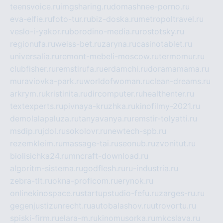
teensvoice.ru
imgsharing.ru
domashnee-porno.ru
eva-elfie.ru
foto-tur.ru
biz-doska.ru
metropoltravel.ru
veslo-i-yakor.ru
borodino-media.ru
rostotsky.ru
regionufa.ru
weiss-bet.ru
zaryna.ru
casinotablet.ru
universalia.ru
remont-mebeli-moscow.ru
termomur.ru
clubfisher.ru
remstirufa.ru
erdamchi.ru
doramamama.ru
muraviovka-park.ru
worldofwoman.ru
clean-dreams.ru
arkrym.ru
kristinita.ru
dircomputer.ru
healthenter.ru
textexperts.ru
pivnaya-kruzhka.ru
kinofilmy-2021.ru
demolalapaluza.ru
tanyavanya.ru
remstir-tolyatti.ru
msdip.ru
jdol.ru
sokolovr.ru
newtech-spb.ru
rezemkleim.ru
massage-tai.ru
seonub.ru
zvonitut.ru
biolisichka24.ru
mncraft-download.ru
algoritm-sistema.ru
godflesh.ru
ru-industria.ru
zebra-tlt.ru
okna-proficom.ru
erynok.ru
onlinekinospace.ru
startupstudio-fefu.ru
zarges-ru.ru
gegenjustizunrecht.ru
autobalashov.ru
utrovortu.ru
spiski-firm.ru
elara-m.ru
kinomusorka.ru
mkcslava.ru