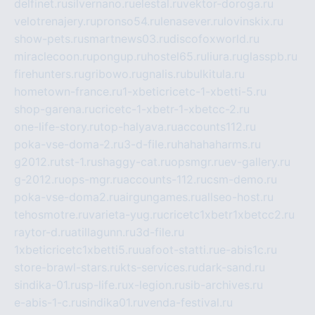
delfinet.ru
silvernano.ru
elestal.ru
vektor-doroga.ru
velotrenajery.ru
pronso54.ru
lenasever.ru
lovinskix.ru
show-pets.ru
smartnews03.ru
discofoxworld.ru
miraclecoon.ru
pongup.ru
hostel65.ru
liura.ru
glasspb.ru
firehunters.ru
gribowo.ru
gnalis.ru
bulkitula.ru
hometown-france.ru
1-xbeticricetc-1-xbetti-5.ru
shop-garena.ru
cricetc-1-xbetr-1-xbetcc-2.ru
one-life-story.ru
top-halyava.ru
accounts112.ru
poka-vse-doma-2.ru
3-d-file.ru
hahahaharms.ru
g2012.ru
tst-1.ru
shaggy-cat.ru
opsmgr.ru
ev-gallery.ru
g-2012.ru
ops-mgr.ru
accounts-112.ru
csm-demo.ru
poka-vse-doma2.ru
airgungames.ru
allseo-host.ru
tehosmotre.ru
varieta-yug.ru
cricetc1xbetr1xbetcc2.ru
raytor-d.ru
atillagunn.ru
3d-file.ru
1xbeticricetc1xbetti5.ru
uafoot-statti.ru
e-abis1c.ru
store-brawl-stars.ru
kts-services.ru
dark-sand.ru
sindika-01.ru
sp-life.ru
x-legion.ru
sib-archives.ru
e-abis-1-c.ru
sindika01.ru
venda-festival.ru