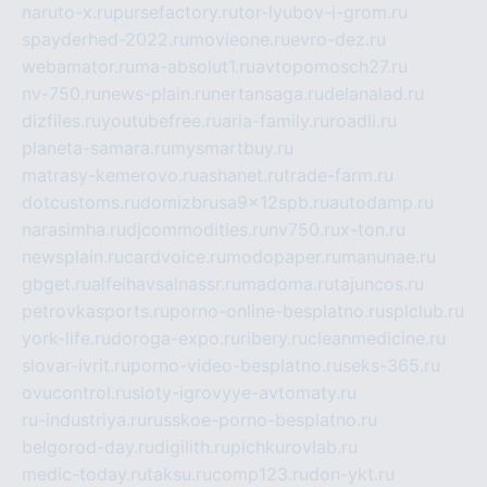
naruto-x.ru
pursefactory.ru
tor-lyubov-i-grom.ru
spayderhed-2022.ru
movieone.ru
evro-dez.ru
webamator.ru
ma-absolut1.ru
avtopomosch27.ru
nv-750.ru
news-plain.ru
nertansaga.ru
delanalad.ru
dizfiles.ru
youtubefree.ru
aria-family.ru
roadli.ru
planeta-samara.ru
mysmartbuy.ru
matrasy-kemerovo.ru
ashanet.ru
trade-farm.ru
dotcustoms.ru
domizbrusa9x12spb.ru
autodamp.ru
narasimha.ru
djcommodities.ru
nv750.ru
x-ton.ru
newsplain.ru
cardvoice.ru
modopaper.ru
manunae.ru
gbget.ru
alfeihavsalnassr.ru
madoma.ru
tajuncos.ru
petrovkasports.ru
porno-online-besplatno.ru
splclub.ru
york-life.ru
doroga-expo.ru
ribery.ru
cleanmedicine.ru
slovar-ivrit.ru
porno-video-besplatno.ru
seks-365.ru
ovucontrol.ru
sloty-igrovyye-avtomaty.ru
ru-industriya.ru
russkoe-porno-besplatno.ru
belgorod-day.ru
digilith.ru
pichkurovlab.ru
medic-today.ru
taksu.ru
comp123.ru
don-ykt.ru