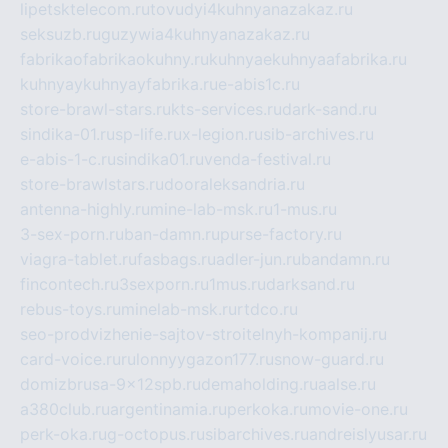
lipetsktelecom.ru
tovudyi4kuhnyanazakaz.ru
seksuzb.ru
guzywia4kuhnyanazakaz.ru
fabrikaofabrikaokuhny.ru
kuhnyaekuhnyaafabrika.ru
kuhnyaykuhnyayfabrika.ru
e-abis1c.ru
store-brawl-stars.ru
kts-services.ru
dark-sand.ru
sindika-01.ru
sp-life.ru
x-legion.ru
sib-archives.ru
e-abis-1-c.ru
sindika01.ru
venda-festival.ru
store-brawlstars.ru
dooraleksandria.ru
antenna-highly.ru
mine-lab-msk.ru
1-mus.ru
3-sex-porn.ru
ban-damn.ru
purse-factory.ru
viagra-tablet.ru
fasbags.ru
adler-jun.ru
bandamn.ru
fincontech.ru
3sexporn.ru
1mus.ru
darksand.ru
rebus-toys.ru
minelab-msk.ru
rtdco.ru
seo-prodvizhenie-sajtov-stroitelnyh-kompanij.ru
card-voice.ru
rulonnyygazon177.ru
snow-guard.ru
domizbrusa-9x12spb.ru
demaholding.ru
aalse.ru
a380club.ru
argentinamia.ru
perkoka.ru
movie-one.ru
perk-oka.ru
g-octopus.ru
sibarchives.ru
andreislyusar.ru