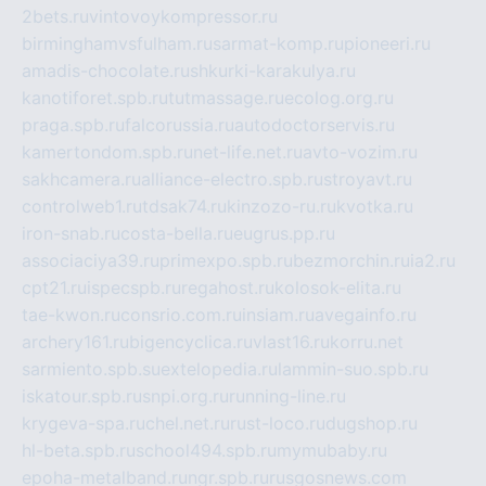
2bets.ru
vintovoykompressor.ru
birminghamvsfulham.ru
sarmat-komp.ru
pioneeri.ru
amadis-chocolate.ru
shkurki-karakulya.ru
kanotiforet.spb.ru
tutmassage.ru
ecolog.org.ru
praga.spb.ru
falcorussia.ru
autodoctorservis.ru
kamertondom.spb.ru
net-life.net.ru
avto-vozim.ru
sakhcamera.ru
alliance-electro.spb.ru
stroyavt.ru
controlweb1.ru
tdsak74.ru
kinzozo-ru.ru
kvotka.ru
iron-snab.ru
costa-bella.ru
eugrus.pp.ru
associaciya39.ru
primexpo.spb.ru
bezmorchin.ru
ia2.ru
cpt21.ru
ispecspb.ru
regahost.ru
kolosok-elita.ru
tae-kwon.ru
consrio.com.ru
insiam.ru
avegainfo.ru
archery161.ru
bigencyclica.ru
vlast16.ru
korru.net
sarmiento.spb.su
extelopedia.ru
lammin-suo.spb.ru
iskatour.spb.ru
snpi.org.ru
running-line.ru
krygeva-spa.ru
chel.net.ru
rust-loco.ru
dugshop.ru
hl-beta.spb.ru
school494.spb.ru
mymubaby.ru
epoha-metalband.ru
ngr.spb.ru
rusgosnews.com