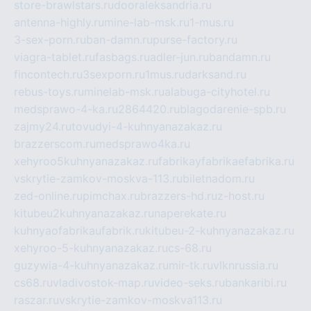
store-brawlstars.ru
dooraleksandria.ru
antenna-highly.ru
mine-lab-msk.ru
1-mus.ru
3-sex-porn.ru
ban-damn.ru
purse-factory.ru
viagra-tablet.ru
fasbags.ru
adler-jun.ru
bandamn.ru
fincontech.ru
3sexporn.ru
1mus.ru
darksand.ru
rebus-toys.ru
minelab-msk.ru
alabuga-cityhotel.ru
medsprawo-4-ka.ru
2864420.ru
blagodarenie-spb.ru
zajmy24.ru
tovudyi-4-kuhnyanazakaz.ru
brazzerscom.ru
medsprawo4ka.ru
xehyroo5kuhnyanazakaz.ru
fabrikayfabrikaefabrika.ru
vskrytie-zamkov-moskva-113.ru
biletnadom.ru
zed-online.ru
pimchax.ru
brazzers-hd.ru
z-host.ru
kitubeu2kuhnyanazakaz.ru
naperekate.ru
kuhnyaofabrikaufabrik.ru
kitubeu-2-kuhnyanazakaz.ru
xehyroo-5-kuhnyanazakaz.ru
cs-68.ru
guzywia-4-kuhnyanazakaz.ru
mir-tk.ru
vlknrussia.ru
cs68.ru
vladivostok-map.ru
video-seks.ru
bankaribi.ru
raszar.ru
vskrytie-zamkov-moskva113.ru