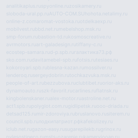
analitikaplus.ru
spyonline.ru
zosikamery.ru
sloboda-ural.pp.ru
AUTO-COM.SU
hohota.net
alimy.ru
online-z.com
aromat-vostoka.ru
otdelkaexp.ru
mobilvest.ru
bbd.net.ru
mebelshop.msk.ru
smp-forum.ru
bastion-td.ru
kosmoscreative.ru
avrmotors.ru
art-galadesign.ru
tiffany-c.ru
ecostep-samara.ru
d-p.spb.ru
галактика73.рф
sko.com.ru
davitamebel-spb.ru
fotsis.ru
tesiaes.ru
kokoroyari.spb.ru
blesna-kazan.ru
mossilver.ru
lenderoq.ru
sergeydobrin.ru
tochkazvuka.msk.ru
people-of-art.ru
bezzubova.ru
clubtibet.ru
orior-aks.ru
dynamoauto.ru
szk-favorit.ru
carlines.ru
flatnsk.ru
kingbolenskaner.ru
alex-motor.ru
astroline.net.ru
act1.spb.ru
polyglot.com.ru
gidlipetsk.ru
ooo-driada.ru
detsad125.ru
mir-zdoroviya.ru
bruslanovo.ru
siterem.ru
council.spb.ru
лодкипатриот.рф
kafekolizey.ru
iclub.net.ru
gazon-easy.ru
sugarepilekb.ru
grinox.ru
pylesostineco.ru
msts-ozarenie.ru
kameryjooan.ru