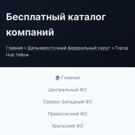
Бесплатный каталог
компаний
Главная
»
Дальневосточный федеральный округ
» Город
Hub Yellow
🏠 Главная
Центральный ФО
Северо-Западный ФО
Приволжский ФО
Уральский ФО