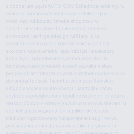
sloboda-ural.pp.ru
AUTO-COM.SU
hohota.net
alimy.ru
online-z.com
aromat-vostoka.ru
otdelkaexp.ru
mobilvest.ru
bbd.net.ru
mebelshop.msk.ru
smp-forum.ru
bastion-td.ru
kosmoscreative.ru
avrmotors.ru
art-galadesign.ru
tiffany-c.ru
ecostep-samara.ru
d-p.spb.ru
галактика73.рф
sko.com.ru
davitamebel-spb.ru
fotsis.ru
tesiaes.ru
kokoroyari.spb.ru
blesna-kazan.ru
mossilver.ru
lenderoq.ru
sergeydobrin.ru
tochkazvuka.msk.ru
people-of-art.ru
bezzubova.ru
clubtibet.ru
orior-aks.ru
dynamoauto.ru
szk-favorit.ru
carlines.ru
flatnsk.ru
kingbolenskaner.ru
alex-motor.ru
astroline.net.ru
act1.spb.ru
polyglot.com.ru
gidlipetsk.ru
ooo-driada.ru
detsad125.ru
mir-zdoroviya.ru
bruslanovo.ru
siterem.ru
council.spb.ru
лодкипатриот.рф
kafekolizey.ru
iclub.net.ru
gazon-easy.ru
sugarepilekb.ru
grinox.ru
pylesostineco.ru
msts-ozarenie.ru
kameryjooan.ru
artemovskij.ru
dopler.spb.ru
aid70.ru
metall-perm.ru