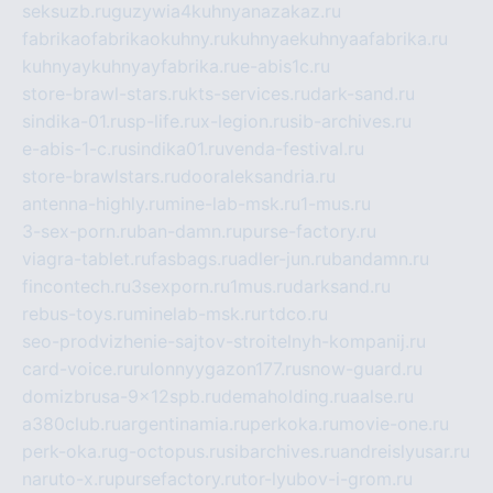
seksuzb.ru
guzywia4kuhnyanazakaz.ru
fabrikaofabrikaokuhny.ru
kuhnyaekuhnyaafabrika.ru
kuhnyaykuhnyayfabrika.ru
e-abis1c.ru
store-brawl-stars.ru
kts-services.ru
dark-sand.ru
sindika-01.ru
sp-life.ru
x-legion.ru
sib-archives.ru
e-abis-1-c.ru
sindika01.ru
venda-festival.ru
store-brawlstars.ru
dooraleksandria.ru
antenna-highly.ru
mine-lab-msk.ru
1-mus.ru
3-sex-porn.ru
ban-damn.ru
purse-factory.ru
viagra-tablet.ru
fasbags.ru
adler-jun.ru
bandamn.ru
fincontech.ru
3sexporn.ru
1mus.ru
darksand.ru
rebus-toys.ru
minelab-msk.ru
rtdco.ru
seo-prodvizhenie-sajtov-stroitelnyh-kompanij.ru
card-voice.ru
rulonnyygazon177.ru
snow-guard.ru
domizbrusa-9x12spb.ru
demaholding.ru
aalse.ru
a380club.ru
argentinamia.ru
perkoka.ru
movie-one.ru
perk-oka.ru
g-octopus.ru
sibarchives.ru
andreislyusar.ru
naruto-x.ru
pursefactory.ru
tor-lyubov-i-grom.ru