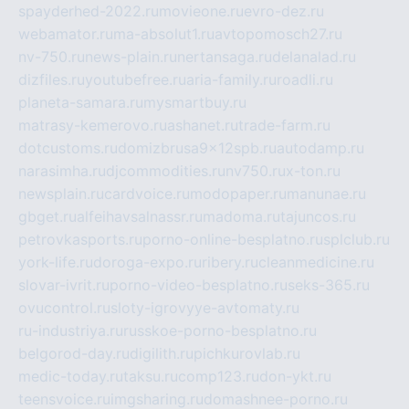
spayderhed-2022.ru
movieone.ru
evro-dez.ru
webamator.ru
ma-absolut1.ru
avtopomosch27.ru
nv-750.ru
news-plain.ru
nertansaga.ru
delanalad.ru
dizfiles.ru
youtubefree.ru
aria-family.ru
roadli.ru
planeta-samara.ru
mysmartbuy.ru
matrasy-kemerovo.ru
ashanet.ru
trade-farm.ru
dotcustoms.ru
domizbrusa9x12spb.ru
autodamp.ru
narasimha.ru
djcommodities.ru
nv750.ru
x-ton.ru
newsplain.ru
cardvoice.ru
modopaper.ru
manunae.ru
gbget.ru
alfeihavsalnassr.ru
madoma.ru
tajuncos.ru
petrovkasports.ru
porno-online-besplatno.ru
splclub.ru
york-life.ru
doroga-expo.ru
ribery.ru
cleanmedicine.ru
slovar-ivrit.ru
porno-video-besplatno.ru
seks-365.ru
ovucontrol.ru
sloty-igrovyye-avtomaty.ru
ru-industriya.ru
russkoe-porno-besplatno.ru
belgorod-day.ru
digilith.ru
pichkurovlab.ru
medic-today.ru
taksu.ru
comp123.ru
don-ykt.ru
teensvoice.ru
imgsharing.ru
domashnee-porno.ru