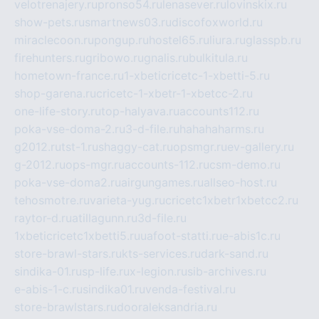
velotrenajery.ru
pronso54.ru
lenasever.ru
lovinskix.ru
show-pets.ru
smartnews03.ru
discofoxworld.ru
miraclecoon.ru
pongup.ru
hostel65.ru
liura.ru
glasspb.ru
firehunters.ru
gribowo.ru
gnalis.ru
bulkitula.ru
hometown-france.ru
1-xbeticricetc-1-xbetti-5.ru
shop-garena.ru
cricetc-1-xbetr-1-xbetcc-2.ru
one-life-story.ru
top-halyava.ru
accounts112.ru
poka-vse-doma-2.ru
3-d-file.ru
hahahaharms.ru
g2012.ru
tst-1.ru
shaggy-cat.ru
opsmgr.ru
ev-gallery.ru
g-2012.ru
ops-mgr.ru
accounts-112.ru
csm-demo.ru
poka-vse-doma2.ru
airgungames.ru
allseo-host.ru
tehosmotre.ru
varieta-yug.ru
cricetc1xbetr1xbetcc2.ru
raytor-d.ru
atillagunn.ru
3d-file.ru
1xbeticricetc1xbetti5.ru
uafoot-statti.ru
e-abis1c.ru
store-brawl-stars.ru
kts-services.ru
dark-sand.ru
sindika-01.ru
sp-life.ru
x-legion.ru
sib-archives.ru
e-abis-1-c.ru
sindika01.ru
venda-festival.ru
store-brawlstars.ru
dooraleksandria.ru