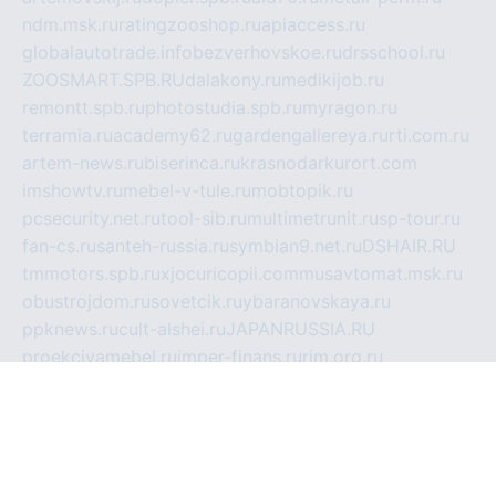
ndm.msk.ru
ratingzooshop.ru
apiaccess.ru
globalautotrade.info
bezverhovskoe.ru
drsschool.ru
ZOOSMART.SPB.RU
dalakony.ru
medikijob.ru
remontt.spb.ru
photostudia.spb.ru
myragon.ru
terramia.ru
academy62.ru
gardengallereya.ru
rti.com.ru
artem-news.ru
biserinca.ru
krasnodarkurort.com
imshowtv.ru
mebel-v-tule.ru
mobtopik.ru
pcsecurity.net.ru
tool-sib.ru
multimetrunit.ru
sp-tour.ru
fan-cs.ru
santeh-russia.ru
symbian9.net.ru
DSHAIR.RU
tmmotors.spb.ru
xjocuricopii.com
musavtomat.msk.ru
obustrojdom.ru
sovetcik.ru
ybaranovskaya.ru
ppknews.ru
cult-alshei.ru
JAPANRUSSIA.RU
proekciyamebel.ru
imper-finans.ru
rim.org.ru
glamourai.ru
brassminus.ru
zabor-pro.ru
ftn.pp.ru
dorogoe58.ru
laimengpacker.ru
kuzova-zapchasti.ru
sageerp.ru
taxodrom.ru
dsrazvitie.ru
hardcity.net.ru
ratinghomegames.ru
topservice25.ru
gubernyan.ru
gtglasslined.ru
ii4.ru
tssport.spb.ru
andorra24.com