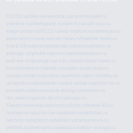
03223.ru
ufille.ru
krasotata.ru
prazdnikdushi.ru
veetbox.ru
cinemapost.ru
ciam-fr.ru
kraft-you.ru
mega-press.ru
03223.ru
web-explore.ru
rastenuya.ru
eurovision-russia.ru
strah-news.ru
freeride-team.ru
itrack-24.ru
sexshopexpress.ru
autostudiopro.ru
alabuga-cityhotel.ru
pornv.ru
atlantpereezd.ru
bud-em-znakomye.ru
a-cdc.ru
elektrostal-news.ru
korolevremont-market.ru
budem-znakomye.ru
oooagrosnab.ru
fpodaso.ru
emfire.ru
pro-otdelky.ru
ukrasotki.ru
seksuzbek.ru
seks-uzbek.ru
porno-vk.ru
sovratili.ru
olecoon.ru
vd-dosug.ru
adonyev.ru
rbc-news.ru
porno-skvirt.ru
krospr.ru
13autor-kolonka.ru
sormol.ru
2rich.ru
hostel-65.ru
hostserve.ru
porno-na-russkom.ru
mishinlab.ru
neznobi.ru
bigfatcc.ru
habble.ru
starbucksvia.ru
delfinet.ru
silvernano.ru
elestal.ru
vektor-doroga.ru