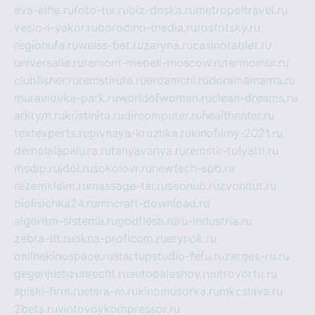
eva-elfie.ru
foto-tur.ru
biz-doska.ru
metropoltravel.ru
veslo-i-yakor.ru
borodino-media.ru
rostotsky.ru
regionufa.ru
weiss-bet.ru
zaryna.ru
casinotablet.ru
universalia.ru
remont-mebeli-moscow.ru
termomur.ru
clubfisher.ru
remstirufa.ru
erdamchi.ru
doramamama.ru
muraviovka-park.ru
worldofwoman.ru
clean-dreams.ru
arkrym.ru
kristinita.ru
dircomputer.ru
healthenter.ru
textexperts.ru
pivnaya-kruzhka.ru
kinofilmy-2021.ru
demolalapaluza.ru
tanyavanya.ru
remstir-tolyatti.ru
msdip.ru
jdol.ru
sokolovr.ru
newtech-spb.ru
rezemkleim.ru
massage-tai.ru
seonub.ru
zvonitut.ru
biolisichka24.ru
mncraft-download.ru
algoritm-sistema.ru
godflesh.ru
ru-industria.ru
zebra-tlt.ru
okna-proficom.ru
erynok.ru
onlinekinospace.ru
startupstudio-fefu.ru
zarges-ru.ru
gegenjustizunrecht.ru
autobalashov.ru
utrovortu.ru
spiski-firm.ru
elara-m.ru
kinomusorka.ru
mkcslava.ru
2bets.ru
vintovoykompressor.ru