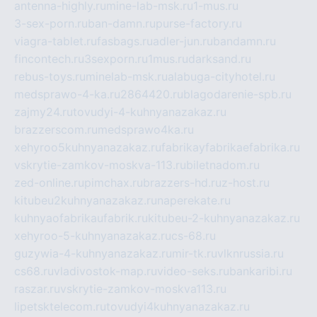
antenna-highly.ru
mine-lab-msk.ru
1-mus.ru
3-sex-porn.ru
ban-damn.ru
purse-factory.ru
viagra-tablet.ru
fasbags.ru
adler-jun.ru
bandamn.ru
fincontech.ru
3sexporn.ru
1mus.ru
darksand.ru
rebus-toys.ru
minelab-msk.ru
alabuga-cityhotel.ru
medsprawo-4-ka.ru
2864420.ru
blagodarenie-spb.ru
zajmy24.ru
tovudyi-4-kuhnyanazakaz.ru
brazzerscom.ru
medsprawo4ka.ru
xehyroo5kuhnyanazakaz.ru
fabrikayfabrikaefabrika.ru
vskrytie-zamkov-moskva-113.ru
biletnadom.ru
zed-online.ru
pimchax.ru
brazzers-hd.ru
z-host.ru
kitubeu2kuhnyanazakaz.ru
naperekate.ru
kuhnyaofabrikaufabrik.ru
kitubeu-2-kuhnyanazakaz.ru
xehyroo-5-kuhnyanazakaz.ru
cs-68.ru
guzywia-4-kuhnyanazakaz.ru
mir-tk.ru
vlknrussia.ru
cs68.ru
vladivostok-map.ru
video-seks.ru
bankaribi.ru
raszar.ru
vskrytie-zamkov-moskva113.ru
lipetsktelecom.ru
tovudyi4kuhnyanazakaz.ru