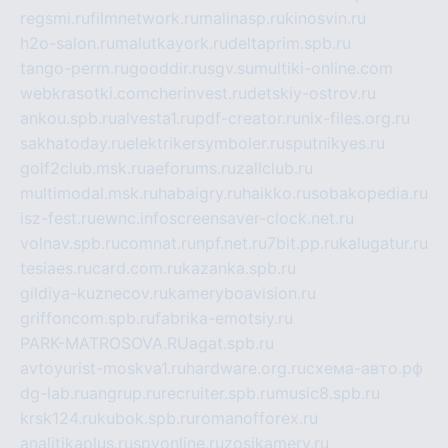
regsmi.ru
filmnetwork.ru
malinasp.ru
kinosvin.ru
h2o-salon.ru
malutkayork.ru
deltaprim.spb.ru
tango-perm.ru
gooddir.ru
sgv.su
multiki-online.com
webkrasotki.com
cherinvest.ru
detskiy-ostrov.ru
ankou.spb.ru
alvesta1.ru
pdf-creator.ru
nix-files.org.ru
sakhatoday.ru
elektrikersymboler.ru
sputnikyes.ru
golf2club.msk.ru
aeforums.ru
zallclub.ru
multimodal.msk.ru
habaigry.ru
haikko.ru
sobakopedia.ru
isz-fest.ru
ewnc.info
screensaver-clock.net.ru
volnav.spb.ru
comnat.ru
npf.net.ru
7bit.pp.ru
kalugatur.ru
tesiaes.ru
card.com.ru
kazanka.spb.ru
gildiya-kuznecov.ru
kameryboavision.ru
griffoncom.spb.ru
fabrika-emotsiy.ru
PARK-MATROSOVA.RU
agat.spb.ru
avtoyurist-moskva1.ru
hardware.org.ru
схема-авто.рф
dg-lab.ru
angrup.ru
recruiter.spb.ru
music8.spb.ru
krsk124.ru
kubok.spb.ru
romanofforex.ru
analitikaplus.ru
spyonline.ru
zosikamery.ru