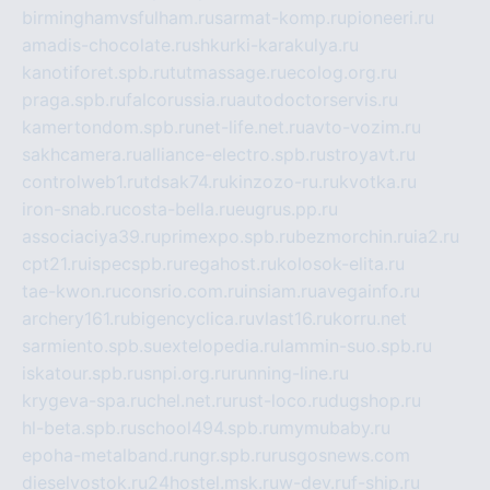
birminghamvsfulham.ru
sarmat-komp.ru
pioneeri.ru
amadis-chocolate.ru
shkurki-karakulya.ru
kanotiforet.spb.ru
tutmassage.ru
ecolog.org.ru
praga.spb.ru
falcorussia.ru
autodoctorservis.ru
kamertondom.spb.ru
net-life.net.ru
avto-vozim.ru
sakhcamera.ru
alliance-electro.spb.ru
stroyavt.ru
controlweb1.ru
tdsak74.ru
kinzozo-ru.ru
kvotka.ru
iron-snab.ru
costa-bella.ru
eugrus.pp.ru
associaciya39.ru
primexpo.spb.ru
bezmorchin.ru
ia2.ru
cpt21.ru
ispecspb.ru
regahost.ru
kolosok-elita.ru
tae-kwon.ru
consrio.com.ru
insiam.ru
avegainfo.ru
archery161.ru
bigencyclica.ru
vlast16.ru
korru.net
sarmiento.spb.su
extelopedia.ru
lammin-suo.spb.ru
iskatour.spb.ru
snpi.org.ru
running-line.ru
krygeva-spa.ru
chel.net.ru
rust-loco.ru
dugshop.ru
hl-beta.spb.ru
school494.spb.ru
mymubaby.ru
epoha-metalband.ru
ngr.spb.ru
rusgosnews.com
dieselvostok.ru
24hostel.msk.ru
w-dev.ru
f-ship.ru