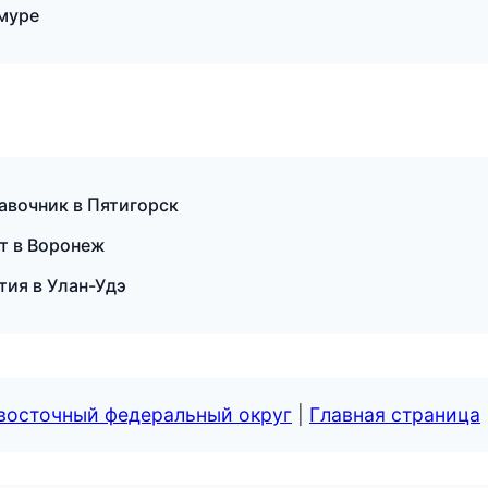
муре
авочник в Пятигорск
рт в Воронеж
тия в Улан-Удэ
евосточный федеральный округ
|
Главная страница