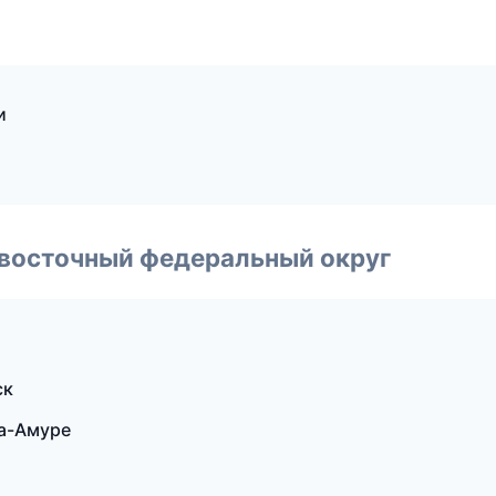
и
евосточный федеральный округ
ск
на-Амуре