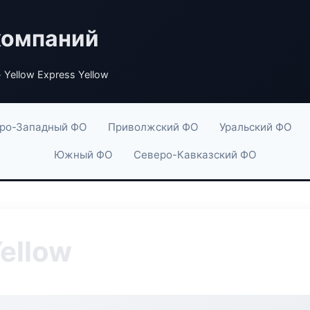
компаний
 Yellow Express Yellow
ро-Западный ФО
Приволжский ФО
Уральский ФО
Южный ФО
Северо-Кавказский ФО
Yellow