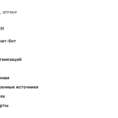
, аптеки
ми
чат-бот
ганизаций
онам
еренные источники
иях
арты