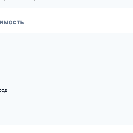
имость
род