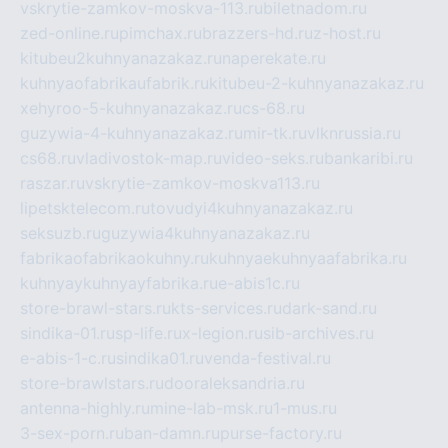
vskrytie-zamkov-moskva-113.ru
biletnadom.ru
zed-online.ru
pimchax.ru
brazzers-hd.ru
z-host.ru
kitubeu2kuhnyanazakaz.ru
naperekate.ru
kuhnyaofabrikaufabrik.ru
kitubeu-2-kuhnyanazakaz.ru
xehyroo-5-kuhnyanazakaz.ru
cs-68.ru
guzywia-4-kuhnyanazakaz.ru
mir-tk.ru
vlknrussia.ru
cs68.ru
vladivostok-map.ru
video-seks.ru
bankaribi.ru
raszar.ru
vskrytie-zamkov-moskva113.ru
lipetsktelecom.ru
tovudyi4kuhnyanazakaz.ru
seksuzb.ru
guzywia4kuhnyanazakaz.ru
fabrikaofabrikaokuhny.ru
kuhnyaekuhnyaafabrika.ru
kuhnyaykuhnyayfabrika.ru
e-abis1c.ru
store-brawl-stars.ru
kts-services.ru
dark-sand.ru
sindika-01.ru
sp-life.ru
x-legion.ru
sib-archives.ru
e-abis-1-c.ru
sindika01.ru
venda-festival.ru
store-brawlstars.ru
dooraleksandria.ru
antenna-highly.ru
mine-lab-msk.ru
1-mus.ru
3-sex-porn.ru
ban-damn.ru
purse-factory.ru