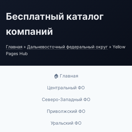
Бесплатный каталог
компаний
Главная
»
Дальневосточный федеральный округ
» Yellow
Pages Hub
🏠 Главная
Центральный ФО
Северо-Западный ФО
Приволжский ФО
Уральский ФО