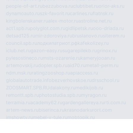
people-of-art.ru
bezzubova.ru
clubtibet.ru
orior-aks.ru
dynamoauto.ru
szk-favorit.ru
carlines.ru
flatnsk.ru
kingbolenskaner.ru
alex-motor.ru
astroline.net.ru
act1.spb.ru
polyglot.com.ru
gidlipetsk.ru
ooo-driada.ru
detsad125.ru
mir-zdoroviya.ru
bruslanovo.ru
siterem.ru
council.spb.ru
лодкипатриот.рф
kafekolizey.ru
iclub.net.ru
gazon-easy.ru
sugarepilekb.ru
grinox.ru
pylesostineco.ru
msts-ozarenie.ru
kameryjooan.ru
artemovskij.ru
dopler.spb.ru
aid70.ru
metall-perm.ru
ndm.msk.ru
ratingzooshop.ru
apiaccess.ru
globalautotrade.info
bezverhovskoe.ru
drsschool.ru
ZOOSMART.SPB.RU
dalakony.ru
medikijob.ru
remontt.spb.ru
photostudia.spb.ru
myragon.ru
terramia.ru
academy62.ru
gardengallereya.ru
rti.com.ru
artem-news.ru
biserinca.ru
krasnodarkurort.com
imshowtv.ru
mebel-v-tule.ru
mobtopik.ru
pcsecurity.net.ru
tool-sib.ru
multimetrunit.ru
sp-tour.ru
fan-cs.ru
santeh-russia.ru
symbian9.net.ru
DSHAIR.RU