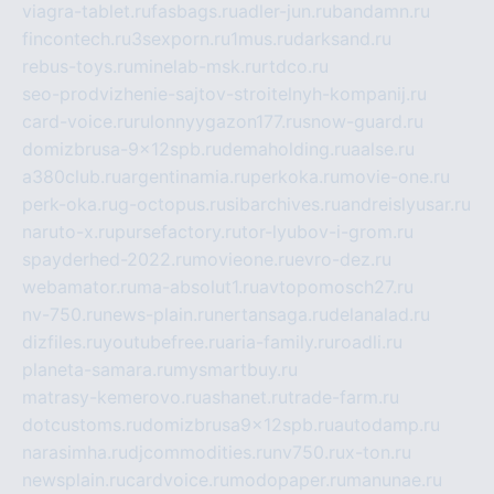
viagra-tablet.ru
fasbags.ru
adler-jun.ru
bandamn.ru
fincontech.ru
3sexporn.ru
1mus.ru
darksand.ru
rebus-toys.ru
minelab-msk.ru
rtdco.ru
seo-prodvizhenie-sajtov-stroitelnyh-kompanij.ru
card-voice.ru
rulonnyygazon177.ru
snow-guard.ru
domizbrusa-9x12spb.ru
demaholding.ru
aalse.ru
a380club.ru
argentinamia.ru
perkoka.ru
movie-one.ru
perk-oka.ru
g-octopus.ru
sibarchives.ru
andreislyusar.ru
naruto-x.ru
pursefactory.ru
tor-lyubov-i-grom.ru
spayderhed-2022.ru
movieone.ru
evro-dez.ru
webamator.ru
ma-absolut1.ru
avtopomosch27.ru
nv-750.ru
news-plain.ru
nertansaga.ru
delanalad.ru
dizfiles.ru
youtubefree.ru
aria-family.ru
roadli.ru
planeta-samara.ru
mysmartbuy.ru
matrasy-kemerovo.ru
ashanet.ru
trade-farm.ru
dotcustoms.ru
domizbrusa9x12spb.ru
autodamp.ru
narasimha.ru
djcommodities.ru
nv750.ru
x-ton.ru
newsplain.ru
cardvoice.ru
modopaper.ru
manunae.ru