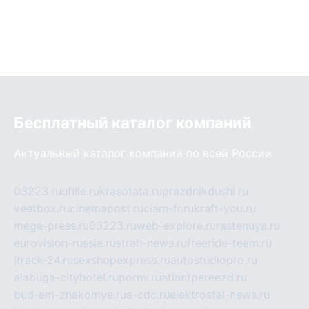
Бесплатный каталог компаний
Актуальный каталог компаний по всей России
03223.ru
ufille.ru
krasotata.ru
prazdnikdushi.ru
veetbox.ru
cinemapost.ru
ciam-fr.ru
kraft-you.ru
mega-press.ru
03223.ru
web-explore.ru
rastenuya.ru
eurovision-russia.ru
strah-news.ru
freeride-team.ru
itrack-24.ru
sexshopexpress.ru
autostudiopro.ru
alabuga-cityhotel.ru
pornv.ru
atlantpereezd.ru
bud-em-znakomye.ru
a-cdc.ru
elektrostal-news.ru