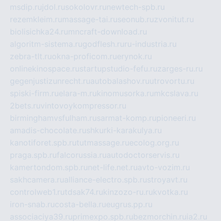
msdip.ru
jdol.ru
sokolovr.ru
newtech-spb.ru
rezemkleim.ru
massage-tai.ru
seonub.ru
zvonitut.ru
biolisichka24.ru
mncraft-download.ru
algoritm-sistema.ru
godflesh.ru
ru-industria.ru
zebra-tlt.ru
okna-proficom.ru
erynok.ru
onlinekinospace.ru
startupstudio-fefu.ru
zarges-ru.ru
gegenjustizunrecht.ru
autobalashov.ru
utrovortu.ru
spiski-firm.ru
elara-m.ru
kinomusorka.ru
mkcslava.ru
2bets.ru
vintovoykompressor.ru
birminghamvsfulham.ru
sarmat-komp.ru
pioneeri.ru
amadis-chocolate.ru
shkurki-karakulya.ru
kanotiforet.spb.ru
tutmassage.ru
ecolog.org.ru
praga.spb.ru
falcorussia.ru
autodoctorservis.ru
kamertondom.spb.ru
net-life.net.ru
avto-vozim.ru
sakhcamera.ru
alliance-electro.spb.ru
stroyavt.ru
controlweb1.ru
tdsak74.ru
kinzozo-ru.ru
kvotka.ru
iron-snab.ru
costa-bella.ru
eugrus.pp.ru
associaciya39.ru
primexpo.spb.ru
bezmorchin.ru
ia2.ru