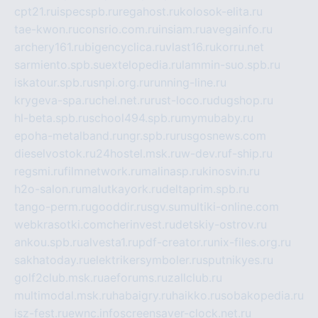
cpt21.ru
ispecspb.ru
regahost.ru
kolosok-elita.ru
tae-kwon.ru
consrio.com.ru
insiam.ru
avegainfo.ru
archery161.ru
bigencyclica.ru
vlast16.ru
korru.net
sarmiento.spb.su
extelopedia.ru
lammin-suo.spb.ru
iskatour.spb.ru
snpi.org.ru
running-line.ru
krygeva-spa.ru
chel.net.ru
rust-loco.ru
dugshop.ru
hl-beta.spb.ru
school494.spb.ru
mymubaby.ru
epoha-metalband.ru
ngr.spb.ru
rusgosnews.com
dieselvostok.ru
24hostel.msk.ru
w-dev.ru
f-ship.ru
regsmi.ru
filmnetwork.ru
malinasp.ru
kinosvin.ru
h2o-salon.ru
malutkayork.ru
deltaprim.spb.ru
tango-perm.ru
gooddir.ru
sgv.su
multiki-online.com
webkrasotki.com
cherinvest.ru
detskiy-ostrov.ru
ankou.spb.ru
alvesta1.ru
pdf-creator.ru
nix-files.org.ru
sakhatoday.ru
elektrikersymboler.ru
sputnikyes.ru
golf2club.msk.ru
aeforums.ru
zallclub.ru
multimodal.msk.ru
habaigry.ru
haikko.ru
sobakopedia.ru
isz-fest.ru
ewnc.info
screensaver-clock.net.ru