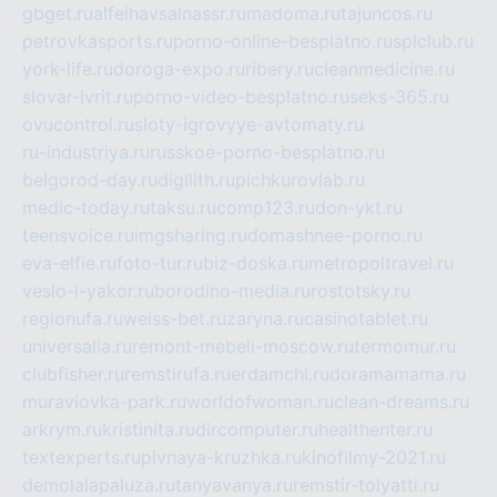
gbget.ru
alfeihavsalnassr.ru
madoma.ru
tajuncos.ru
petrovkasports.ru
porno-online-besplatno.ru
splclub.ru
york-life.ru
doroga-expo.ru
ribery.ru
cleanmedicine.ru
slovar-ivrit.ru
porno-video-besplatno.ru
seks-365.ru
ovucontrol.ru
sloty-igrovyye-avtomaty.ru
ru-industriya.ru
russkoe-porno-besplatno.ru
belgorod-day.ru
digilith.ru
pichkurovlab.ru
medic-today.ru
taksu.ru
comp123.ru
don-ykt.ru
teensvoice.ru
imgsharing.ru
domashnee-porno.ru
eva-elfie.ru
foto-tur.ru
biz-doska.ru
metropoltravel.ru
veslo-i-yakor.ru
borodino-media.ru
rostotsky.ru
regionufa.ru
weiss-bet.ru
zaryna.ru
casinotablet.ru
universalia.ru
remont-mebeli-moscow.ru
termomur.ru
clubfisher.ru
remstirufa.ru
erdamchi.ru
doramamama.ru
muraviovka-park.ru
worldofwoman.ru
clean-dreams.ru
arkrym.ru
kristinita.ru
dircomputer.ru
healthenter.ru
textexperts.ru
pivnaya-kruzhka.ru
kinofilmy-2021.ru
demolalapaluza.ru
tanyavanya.ru
remstir-tolyatti.ru