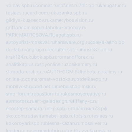
volnav.spb.ru
comnat.ru
npf.net.ru
7bit.pp.ru
kalugatur.ru
tesiaes.ru
card.com.ru
kazanka.spb.ru
gildiya-kuznecov.ru
kameryboavision.ru
griffoncom.spb.ru
fabrika-emotsiy.ru
PARK-MATROSOVA.RU
agat.spb.ru
avtoyurist-moskva1.ru
hardware.org.ru
схема-авто.рф
dg-lab.ru
angrup.ru
recruiter.spb.ru
music8.spb.ru
krsk124.ru
kubok.spb.ru
romanofforex.ru
analitikaplus.ru
spyonline.ru
zosikamery.ru
sloboda-ural.pp.ru
AUTO-COM.SU
hohota.net
alimy.ru
online-z.com
aromat-vostoka.ru
otdelkaexp.ru
mobilvest.ru
bbd.net.ru
mebelshop.msk.ru
smp-forum.ru
bastion-td.ru
kosmoscreative.ru
avrmotors.ru
art-galadesign.ru
tiffany-c.ru
ecostep-samara.ru
d-p.spb.ru
галактика73.рф
sko.com.ru
davitamebel-spb.ru
fotsis.ru
tesiaes.ru
kokoroyari.spb.ru
blesna-kazan.ru
mossilver.ru
lenderoq.ru
sergeydobrin.ru
tochkazvuka.msk.ru