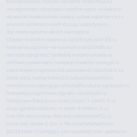
korolevremont-market.ru
budem-znakomye.ru
oooagrosnab.ru
fpodaso.ru
emfire.ru
pro-otdelky.ru
ukrasotki.ru
seksuzbek.ru
seks-uzbek.ru
porno-vk.ru
sovratili.ru
olecoon.ru
vd-dosug.ru
adonyev.ru
rbc-news.ru
porno-skvirt.ru
krospr.ru
13autor-kolonka.ru
sormol.ru
2rich.ru
hostel-65.ru
hostserve.ru
porno-na-russkom.ru
mishinlab.ru
neznobi.ru
bigfatcc.ru
habble.ru
starbucksvia.ru
delfinet.ru
silvernano.ru
elestal.ru
vektor-doroga.ru
velotrenajery.ru
pronso54.ru
lenasever.ru
lovinskix.ru
show-pets.ru
smartnews03.ru
discofoxworld.ru
miraclecoon.ru
pongup.ru
hostel65.ru
liura.ru
glasspb.ru
firehunters.ru
gribowo.ru
gnalis.ru
bulkitula.ru
hometown-france.ru
1-xbeticricetc-1-xbetti-5.ru
shop-garena.ru
cricetc-1-xbetr-1-xbetcc-2.ru
one-life-story.ru
top-halyava.ru
accounts112.ru
poka-vse-doma-2.ru
3-d-file.ru
hahahaharms.ru
g2012.ru
tst-1.ru
shaggy-cat.ru
opsmgr.ru
ev-gallery.ru