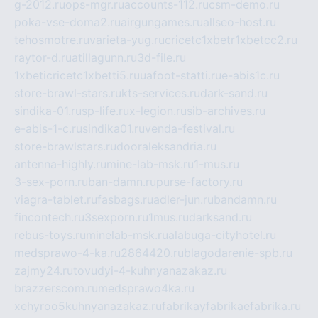
g-2012.ru
ops-mgr.ru
accounts-112.ru
csm-demo.ru
poka-vse-doma2.ru
airgungames.ru
allseo-host.ru
tehosmotre.ru
varieta-yug.ru
cricetc1xbetr1xbetcc2.ru
raytor-d.ru
atillagunn.ru
3d-file.ru
1xbeticricetc1xbetti5.ru
uafoot-statti.ru
e-abis1c.ru
store-brawl-stars.ru
kts-services.ru
dark-sand.ru
sindika-01.ru
sp-life.ru
x-legion.ru
sib-archives.ru
e-abis-1-c.ru
sindika01.ru
venda-festival.ru
store-brawlstars.ru
dooraleksandria.ru
antenna-highly.ru
mine-lab-msk.ru
1-mus.ru
3-sex-porn.ru
ban-damn.ru
purse-factory.ru
viagra-tablet.ru
fasbags.ru
adler-jun.ru
bandamn.ru
fincontech.ru
3sexporn.ru
1mus.ru
darksand.ru
rebus-toys.ru
minelab-msk.ru
alabuga-cityhotel.ru
medsprawo-4-ka.ru
2864420.ru
blagodarenie-spb.ru
zajmy24.ru
tovudyi-4-kuhnyanazakaz.ru
brazzerscom.ru
medsprawo4ka.ru
xehyroo5kuhnyanazakaz.ru
fabrikayfabrikaefabrika.ru