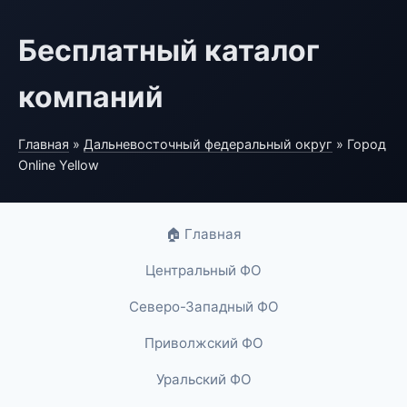
Бесплатный каталог
компаний
Главная
»
Дальневосточный федеральный округ
» Город
Online Yellow
🏠 Главная
Центральный ФО
Северо-Западный ФО
Приволжский ФО
Уральский ФО