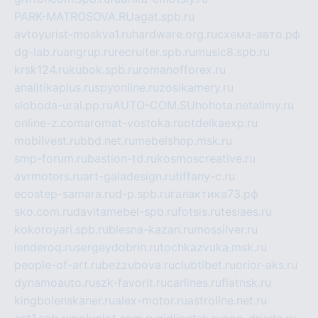
PARK-MATROSOVA.RU
agat.spb.ru
avtoyurist-moskva1.ru
hardware.org.ru
схема-авто.рф
dg-lab.ru
angrup.ru
recruiter.spb.ru
music8.spb.ru
krsk124.ru
kubok.spb.ru
romanofforex.ru
analitikaplus.ru
spyonline.ru
zosikamery.ru
sloboda-ural.pp.ru
AUTO-COM.SU
hohota.net
alimy.ru
online-z.com
aromat-vostoka.ru
otdelkaexp.ru
mobilvest.ru
bbd.net.ru
mebelshop.msk.ru
smp-forum.ru
bastion-td.ru
kosmoscreative.ru
avrmotors.ru
art-galadesign.ru
tiffany-c.ru
ecostep-samara.ru
d-p.spb.ru
галактика73.рф
sko.com.ru
davitamebel-spb.ru
fotsis.ru
tesiaes.ru
kokoroyari.spb.ru
blesna-kazan.ru
mossilver.ru
lenderoq.ru
sergeydobrin.ru
tochkazvuka.msk.ru
people-of-art.ru
bezzubova.ru
clubtibet.ru
orior-aks.ru
dynamoauto.ru
szk-favorit.ru
carlines.ru
flatnsk.ru
kingbolenskaner.ru
alex-motor.ru
astroline.net.ru