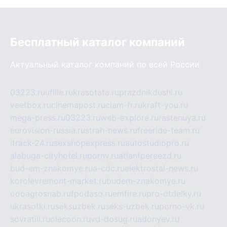
Бесплатный каталог компаний
Актуальный каталог компаний по всей России
03223.ru
ufille.ru
krasotata.ru
prazdnikdushi.ru
veetbox.ru
cinemapost.ru
ciam-fr.ru
kraft-you.ru
mega-press.ru
03223.ru
web-explore.ru
rastenuya.ru
eurovision-russia.ru
strah-news.ru
freeride-team.ru
itrack-24.ru
sexshopexpress.ru
autostudiopro.ru
alabuga-cityhotel.ru
pornv.ru
atlantpereezd.ru
bud-em-znakomye.ru
a-cdc.ru
elektrostal-news.ru
korolevremont-market.ru
budem-znakomye.ru
oooagrosnab.ru
fpodaso.ru
emfire.ru
pro-otdelky.ru
ukrasotki.ru
seksuzbek.ru
seks-uzbek.ru
porno-vk.ru
sovratili.ru
olecoon.ru
vd-dosug.ru
adonyev.ru