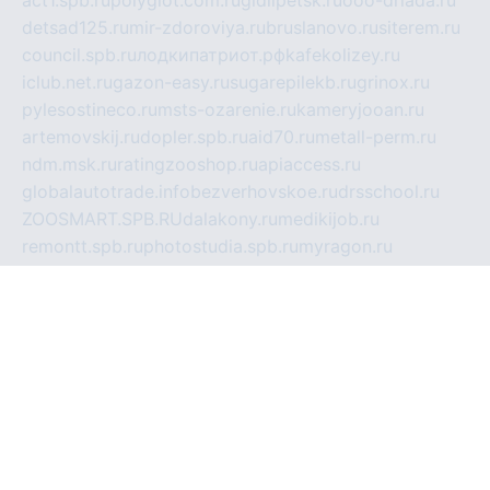
act1.spb.ru
polyglot.com.ru
gidlipetsk.ru
ooo-driada.ru
detsad125.ru
mir-zdoroviya.ru
bruslanovo.ru
siterem.ru
council.spb.ru
лодкипатриот.рф
kafekolizey.ru
iclub.net.ru
gazon-easy.ru
sugarepilekb.ru
grinox.ru
pylesostineco.ru
msts-ozarenie.ru
kameryjooan.ru
artemovskij.ru
dopler.spb.ru
aid70.ru
metall-perm.ru
ndm.msk.ru
ratingzooshop.ru
apiaccess.ru
globalautotrade.info
bezverhovskoe.ru
drsschool.ru
ZOOSMART.SPB.RU
dalakony.ru
medikijob.ru
remontt.spb.ru
photostudia.spb.ru
myragon.ru
terramia.ru
academy62.ru
gardengallereya.ru
rti.com.ru
artem-news.ru
biserinca.ru
krasnodarkurort.com
imshowtv.ru
mebel-v-tule.ru
mobtopik.ru
pcsecurity.net.ru
tool-sib.ru
multimetrunit.ru
sp-tour.ru
fan-cs.ru
santeh-russia.ru
symbian9.net.ru
DSHAIR.RU
tmmotors.spb.ru
xjocuricopii.com
musavtomat.msk.ru
obustrojdom.ru
sovetcik.ru
ybaranovskaya.ru
ppknews.ru
cult-alshei.ru
JAPANRUSSIA.RU