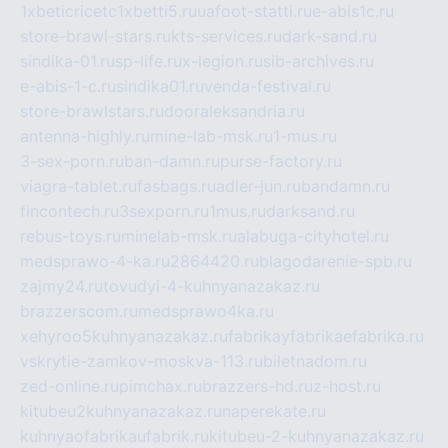
1xbeticricetc1xbetti5.ru
uafoot-statti.ru
e-abis1c.ru
store-brawl-stars.ru
kts-services.ru
dark-sand.ru
sindika-01.ru
sp-life.ru
x-legion.ru
sib-archives.ru
e-abis-1-c.ru
sindika01.ru
venda-festival.ru
store-brawlstars.ru
dooraleksandria.ru
antenna-highly.ru
mine-lab-msk.ru
1-mus.ru
3-sex-porn.ru
ban-damn.ru
purse-factory.ru
viagra-tablet.ru
fasbags.ru
adler-jun.ru
bandamn.ru
fincontech.ru
3sexporn.ru
1mus.ru
darksand.ru
rebus-toys.ru
minelab-msk.ru
alabuga-cityhotel.ru
medsprawo-4-ka.ru
2864420.ru
blagodarenie-spb.ru
zajmy24.ru
tovudyi-4-kuhnyanazakaz.ru
brazzerscom.ru
medsprawo4ka.ru
xehyroo5kuhnyanazakaz.ru
fabrikayfabrikaefabrika.ru
vskrytie-zamkov-moskva-113.ru
biletnadom.ru
zed-online.ru
pimchax.ru
brazzers-hd.ru
z-host.ru
kitubeu2kuhnyanazakaz.ru
naperekate.ru
kuhnyaofabrikaufabrik.ru
kitubeu-2-kuhnyanazakaz.ru