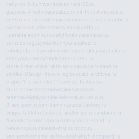
xehyroo-5-kuhnyanazakaz.ru
cs-68.ru
guzywia-4-kuhnyanazakaz.ru
mir-tk.ru
vlknrussia.ru
cs68.ru
vladivostok-map.ru
video-seks.ru
bankaribi.ru
raszar.ru
vskrytie-zamkov-moskva113.ru
lipetsktelecom.ru
tovudyi4kuhnyanazakaz.ru
seksuzb.ru
guzywia4kuhnyanazakaz.ru
fabrikaofabrikaokuhny.ru
kuhnyaekuhnyaafabrika.ru
kuhnyaykuhnyayfabrika.ru
e-abis1c.ru
store-brawl-stars.ru
kts-services.ru
dark-sand.ru
sindika-01.ru
sp-life.ru
x-legion.ru
sib-archives.ru
e-abis-1-c.ru
sindika01.ru
venda-festival.ru
store-brawlstars.ru
dooraleksandria.ru
antenna-highly.ru
mine-lab-msk.ru
1-mus.ru
3-sex-porn.ru
ban-damn.ru
purse-factory.ru
viagra-tablet.ru
fasbags.ru
adler-jun.ru
bandamn.ru
fincontech.ru
3sexporn.ru
1mus.ru
darksand.ru
rebus-toys.ru
minelab-msk.ru
rtdco.ru
seo-prodvizhenie-sajtov-stroitelnyh-kompanij.ru