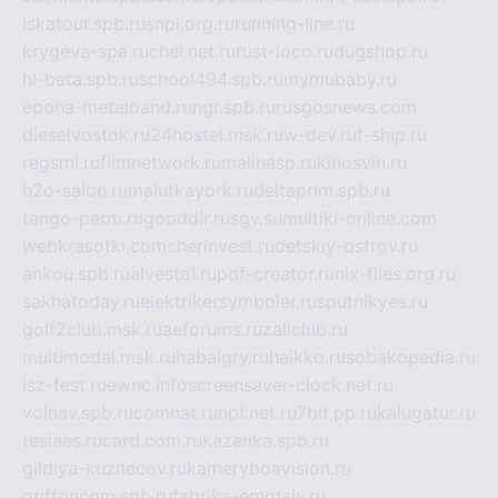
iskatour.spb.ru
snpi.org.ru
running-line.ru
krygeva-spa.ru
chel.net.ru
rust-loco.ru
dugshop.ru
hl-beta.spb.ru
school494.spb.ru
mymubaby.ru
epoha-metalband.ru
ngr.spb.ru
rusgosnews.com
dieselvostok.ru
24hostel.msk.ru
w-dev.ru
f-ship.ru
regsmi.ru
filmnetwork.ru
malinasp.ru
kinosvin.ru
h2o-salon.ru
malutkayork.ru
deltaprim.spb.ru
tango-perm.ru
gooddir.ru
sgv.su
multiki-online.com
webkrasotki.com
cherinvest.ru
detskiy-ostrov.ru
ankou.spb.ru
alvesta1.ru
pdf-creator.ru
nix-files.org.ru
sakhatoday.ru
elektrikersymboler.ru
sputnikyes.ru
golf2club.msk.ru
aeforums.ru
zallclub.ru
multimodal.msk.ru
habaigry.ru
haikko.ru
sobakopedia.ru
isz-fest.ru
ewnc.info
screensaver-clock.net.ru
volnav.spb.ru
comnat.ru
npf.net.ru
7bit.pp.ru
kalugatur.ru
tesiaes.ru
card.com.ru
kazanka.spb.ru
gildiya-kuznecov.ru
kameryboavision.ru
griffoncom.spb.ru
fabrika-emotsiy.ru