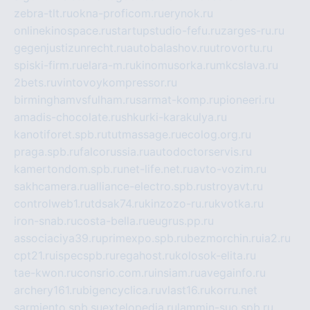
zebra-tlt.ru
okna-proficom.ru
erynok.ru
onlinekinospace.ru
startupstudio-fefu.ru
zarges-ru.ru
gegenjustizunrecht.ru
autobalashov.ru
utrovortu.ru
spiski-firm.ru
elara-m.ru
kinomusorka.ru
mkcslava.ru
2bets.ru
vintovoykompressor.ru
birminghamvsfulham.ru
sarmat-komp.ru
pioneeri.ru
amadis-chocolate.ru
shkurki-karakulya.ru
kanotiforet.spb.ru
tutmassage.ru
ecolog.org.ru
praga.spb.ru
falcorussia.ru
autodoctorservis.ru
kamertondom.spb.ru
net-life.net.ru
avto-vozim.ru
sakhcamera.ru
alliance-electro.spb.ru
stroyavt.ru
controlweb1.ru
tdsak74.ru
kinzozo-ru.ru
kvotka.ru
iron-snab.ru
costa-bella.ru
eugrus.pp.ru
associaciya39.ru
primexpo.spb.ru
bezmorchin.ru
ia2.ru
cpt21.ru
ispecspb.ru
regahost.ru
kolosok-elita.ru
tae-kwon.ru
consrio.com.ru
insiam.ru
avegainfo.ru
archery161.ru
bigencyclica.ru
vlast16.ru
korru.net
sarmiento.spb.su
extelopedia.ru
lammin-suo.spb.ru