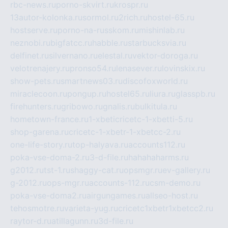
rbc-news.ru
porno-skvirt.ru
krospr.ru
13autor-kolonka.ru
sormol.ru
2rich.ru
hostel-65.ru
hostserve.ru
porno-na-russkom.ru
mishinlab.ru
neznobi.ru
bigfatcc.ru
habble.ru
starbucksvia.ru
delfinet.ru
silvernano.ru
elestal.ru
vektor-doroga.ru
velotrenajery.ru
pronso54.ru
lenasever.ru
lovinskix.ru
show-pets.ru
smartnews03.ru
discofoxworld.ru
miraclecoon.ru
pongup.ru
hostel65.ru
liura.ru
glasspb.ru
firehunters.ru
gribowo.ru
gnalis.ru
bulkitula.ru
hometown-france.ru
1-xbeticricetc-1-xbetti-5.ru
shop-garena.ru
cricetc-1-xbetr-1-xbetcc-2.ru
one-life-story.ru
top-halyava.ru
accounts112.ru
poka-vse-doma-2.ru
3-d-file.ru
hahahaharms.ru
g2012.ru
tst-1.ru
shaggy-cat.ru
opsmgr.ru
ev-gallery.ru
g-2012.ru
ops-mgr.ru
accounts-112.ru
csm-demo.ru
poka-vse-doma2.ru
airgungames.ru
allseo-host.ru
tehosmotre.ru
varieta-yug.ru
cricetc1xbetr1xbetcc2.ru
raytor-d.ru
atillagunn.ru
3d-file.ru