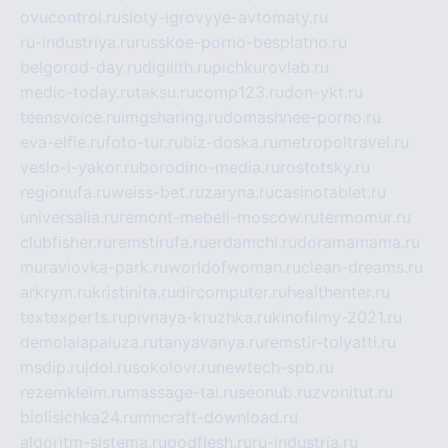
ovucontrol.ru
sloty-igrovyye-avtomaty.ru
ru-industriya.ru
russkoe-porno-besplatno.ru
belgorod-day.ru
digilith.ru
pichkurovlab.ru
medic-today.ru
taksu.ru
comp123.ru
don-ykt.ru
teensvoice.ru
imgsharing.ru
domashnee-porno.ru
eva-elfie.ru
foto-tur.ru
biz-doska.ru
metropoltravel.ru
veslo-i-yakor.ru
borodino-media.ru
rostotsky.ru
regionufa.ru
weiss-bet.ru
zaryna.ru
casinotablet.ru
universalia.ru
remont-mebeli-moscow.ru
termomur.ru
clubfisher.ru
remstirufa.ru
erdamchi.ru
doramamama.ru
muraviovka-park.ru
worldofwoman.ru
clean-dreams.ru
arkrym.ru
kristinita.ru
dircomputer.ru
healthenter.ru
textexperts.ru
pivnaya-kruzhka.ru
kinofilmy-2021.ru
demolalapaluza.ru
tanyavanya.ru
remstir-tolyatti.ru
msdip.ru
jdol.ru
sokolovr.ru
newtech-spb.ru
rezemkleim.ru
massage-tai.ru
seonub.ru
zvonitut.ru
biolisichka24.ru
mncraft-download.ru
algoritm-sistema.ru
godflesh.ru
ru-industria.ru