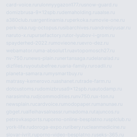
card-voice.ru
rulonnyygazon177.ru
snow-guard.ru
domizbrusa-9x12spb.ru
demaholding.ru
aalse.ru
a380club.ru
argentinamia.ru
perkoka.ru
movie-one.ru
perk-oka.ru
g-octopus.ru
sibarchives.ru
andreislyusar.ru
naruto-x.ru
pursefactory.ru
tor-lyubov-i-grom.ru
spayderhed-2022.ru
movieone.ru
evro-dez.ru
webamator.ru
ma-absolut1.ru
avtopomosch27.ru
nv-750.ru
news-plain.ru
nertansaga.ru
delanalad.ru
dizfiles.ru
youtubefree.ru
aria-family.ru
roadli.ru
planeta-samara.ru
mysmartbuy.ru
matrasy-kemerovo.ru
ashanet.ru
trade-farm.ru
dotcustoms.ru
domizbrusa9x12spb.ru
autodamp.ru
narasimha.ru
djcommodities.ru
nv750.ru
x-ton.ru
newsplain.ru
cardvoice.ru
modopaper.ru
manunae.ru
gbget.ru
alfeihavsalnassr.ru
madoma.ru
tajuncos.ru
petrovkasports.ru
porno-online-besplatno.ru
splclub.ru
york-life.ru
doroga-expo.ru
ribery.ru
cleanmedicine.ru
slovar-ivrit.ru
porno-video-besplatno.ru
seks-365.ru