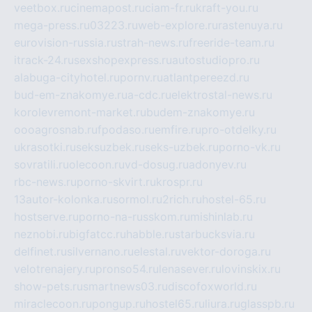
veetbox.ru
cinemapost.ru
ciam-fr.ru
kraft-you.ru
mega-press.ru
03223.ru
web-explore.ru
rastenuya.ru
eurovision-russia.ru
strah-news.ru
freeride-team.ru
itrack-24.ru
sexshopexpress.ru
autostudiopro.ru
alabuga-cityhotel.ru
pornv.ru
atlantpereezd.ru
bud-em-znakomye.ru
a-cdc.ru
elektrostal-news.ru
korolevremont-market.ru
budem-znakomye.ru
oooagrosnab.ru
fpodaso.ru
emfire.ru
pro-otdelky.ru
ukrasotki.ru
seksuzbek.ru
seks-uzbek.ru
porno-vk.ru
sovratili.ru
olecoon.ru
vd-dosug.ru
adonyev.ru
rbc-news.ru
porno-skvirt.ru
krospr.ru
13autor-kolonka.ru
sormol.ru
2rich.ru
hostel-65.ru
hostserve.ru
porno-na-russkom.ru
mishinlab.ru
neznobi.ru
bigfatcc.ru
habble.ru
starbucksvia.ru
delfinet.ru
silvernano.ru
elestal.ru
vektor-doroga.ru
velotrenajery.ru
pronso54.ru
lenasever.ru
lovinskix.ru
show-pets.ru
smartnews03.ru
discofoxworld.ru
miraclecoon.ru
pongup.ru
hostel65.ru
liura.ru
glasspb.ru