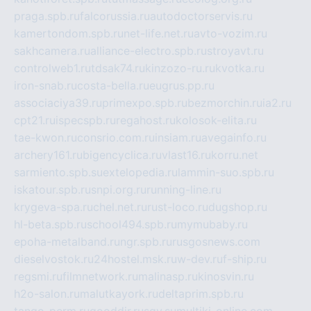
praga.spb.ru
falcorussia.ru
autodoctorservis.ru
kamertondom.spb.ru
net-life.net.ru
avto-vozim.ru
sakhcamera.ru
alliance-electro.spb.ru
stroyavt.ru
controlweb1.ru
tdsak74.ru
kinzozo-ru.ru
kvotka.ru
iron-snab.ru
costa-bella.ru
eugrus.pp.ru
associaciya39.ru
primexpo.spb.ru
bezmorchin.ru
ia2.ru
cpt21.ru
ispecspb.ru
regahost.ru
kolosok-elita.ru
tae-kwon.ru
consrio.com.ru
insiam.ru
avegainfo.ru
archery161.ru
bigencyclica.ru
vlast16.ru
korru.net
sarmiento.spb.su
extelopedia.ru
lammin-suo.spb.ru
iskatour.spb.ru
snpi.org.ru
running-line.ru
krygeva-spa.ru
chel.net.ru
rust-loco.ru
dugshop.ru
hl-beta.spb.ru
school494.spb.ru
mymubaby.ru
epoha-metalband.ru
ngr.spb.ru
rusgosnews.com
dieselvostok.ru
24hostel.msk.ru
w-dev.ru
f-ship.ru
regsmi.ru
filmnetwork.ru
malinasp.ru
kinosvin.ru
h2o-salon.ru
malutkayork.ru
deltaprim.spb.ru
tango-perm.ru
gooddir.ru
sgv.su
multiki-online.com