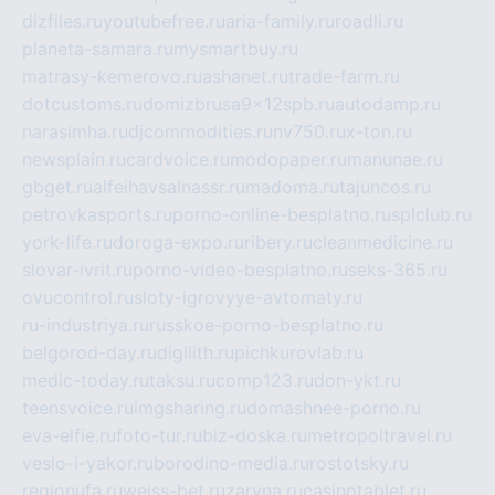
dizfiles.ru
youtubefree.ru
aria-family.ru
roadli.ru
planeta-samara.ru
mysmartbuy.ru
matrasy-kemerovo.ru
ashanet.ru
trade-farm.ru
dotcustoms.ru
domizbrusa9x12spb.ru
autodamp.ru
narasimha.ru
djcommodities.ru
nv750.ru
x-ton.ru
newsplain.ru
cardvoice.ru
modopaper.ru
manunae.ru
gbget.ru
alfeihavsalnassr.ru
madoma.ru
tajuncos.ru
petrovkasports.ru
porno-online-besplatno.ru
splclub.ru
york-life.ru
doroga-expo.ru
ribery.ru
cleanmedicine.ru
slovar-ivrit.ru
porno-video-besplatno.ru
seks-365.ru
ovucontrol.ru
sloty-igrovyye-avtomaty.ru
ru-industriya.ru
russkoe-porno-besplatno.ru
belgorod-day.ru
digilith.ru
pichkurovlab.ru
medic-today.ru
taksu.ru
comp123.ru
don-ykt.ru
teensvoice.ru
imgsharing.ru
domashnee-porno.ru
eva-elfie.ru
foto-tur.ru
biz-doska.ru
metropoltravel.ru
veslo-i-yakor.ru
borodino-media.ru
rostotsky.ru
regionufa.ru
weiss-bet.ru
zaryna.ru
casinotablet.ru