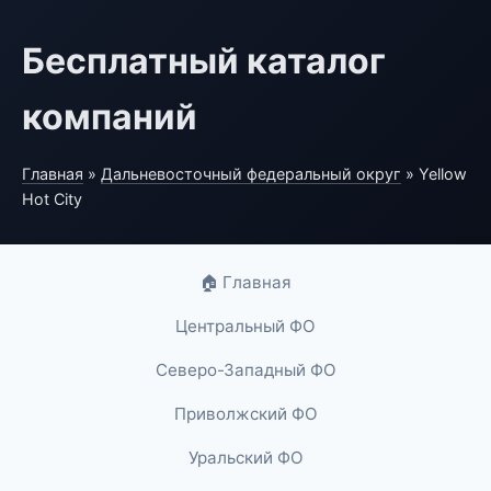
Бесплатный каталог
компаний
Главная
»
Дальневосточный федеральный округ
» Yellow
Hot City
🏠 Главная
Центральный ФО
Северо-Западный ФО
Приволжский ФО
Уральский ФО