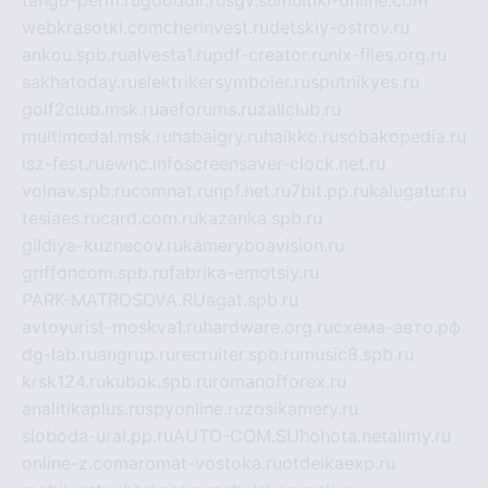
webkrasotki.com
cherinvest.ru
detskiy-ostrov.ru
ankou.spb.ru
alvesta1.ru
pdf-creator.ru
nix-files.org.ru
sakhatoday.ru
elektrikersymboler.ru
sputnikyes.ru
golf2club.msk.ru
aeforums.ru
zallclub.ru
multimodal.msk.ru
habaigry.ru
haikko.ru
sobakopedia.ru
isz-fest.ru
ewnc.info
screensaver-clock.net.ru
volnav.spb.ru
comnat.ru
npf.net.ru
7bit.pp.ru
kalugatur.ru
tesiaes.ru
card.com.ru
kazanka.spb.ru
gildiya-kuznecov.ru
kameryboavision.ru
griffoncom.spb.ru
fabrika-emotsiy.ru
PARK-MATROSOVA.RU
agat.spb.ru
avtoyurist-moskva1.ru
hardware.org.ru
схема-авто.рф
dg-lab.ru
angrup.ru
recruiter.spb.ru
music8.spb.ru
krsk124.ru
kubok.spb.ru
romanofforex.ru
analitikaplus.ru
spyonline.ru
zosikamery.ru
sloboda-ural.pp.ru
AUTO-COM.SU
hohota.net
alimy.ru
online-z.com
aromat-vostoka.ru
otdelkaexp.ru