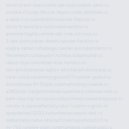
store-brawl-stars.ru
kts-services.ru
dark-sand.ru
sindika-01.ru
sp-life.ru
x-legion.ru
sib-archives.ru
e-abis-1-c.ru
sindika01.ru
venda-festival.ru
store-brawlstars.ru
dooraleksandria.ru
antenna-highly.ru
mine-lab-msk.ru
1-mus.ru
3-sex-porn.ru
ban-damn.ru
purse-factory.ru
viagra-tablet.ru
fasbags.ru
adler-jun.ru
bandamn.ru
fincontech.ru
3sexporn.ru
1mus.ru
darksand.ru
rebus-toys.ru
minelab-msk.ru
rtdco.ru
seo-prodvizhenie-sajtov-stroitelnyh-kompanij.ru
card-voice.ru
rulonnyygazon177.ru
snow-guard.ru
domizbrusa-9x12spb.ru
demaholding.ru
aalse.ru
a380club.ru
argentinamia.ru
perkoka.ru
movie-one.ru
perk-oka.ru
g-octopus.ru
sibarchives.ru
andreislyusar.ru
naruto-x.ru
pursefactory.ru
tor-lyubov-i-grom.ru
spayderhed-2022.ru
movieone.ru
evro-dez.ru
webamator.ru
ma-absolut1.ru
avtopomosch27.ru
nv-750.ru
news-plain.ru
nertansaga.ru
delanalad.ru