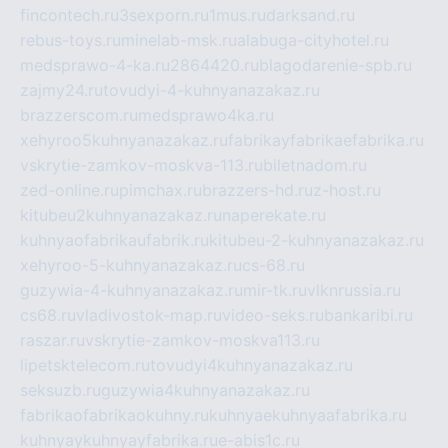
fincontech.ru
3sexporn.ru
1mus.ru
darksand.ru
rebus-toys.ru
minelab-msk.ru
alabuga-cityhotel.ru
medsprawo-4-ka.ru
2864420.ru
blagodarenie-spb.ru
zajmy24.ru
tovudyi-4-kuhnyanazakaz.ru
brazzerscom.ru
medsprawo4ka.ru
xehyroo5kuhnyanazakaz.ru
fabrikayfabrikaefabrika.ru
vskrytie-zamkov-moskva-113.ru
biletnadom.ru
zed-online.ru
pimchax.ru
brazzers-hd.ru
z-host.ru
kitubeu2kuhnyanazakaz.ru
naperekate.ru
kuhnyaofabrikaufabrik.ru
kitubeu-2-kuhnyanazakaz.ru
xehyroo-5-kuhnyanazakaz.ru
cs-68.ru
guzywia-4-kuhnyanazakaz.ru
mir-tk.ru
vlknrussia.ru
cs68.ru
vladivostok-map.ru
video-seks.ru
bankaribi.ru
raszar.ru
vskrytie-zamkov-moskva113.ru
lipetsktelecom.ru
tovudyi4kuhnyanazakaz.ru
seksuzb.ru
guzywia4kuhnyanazakaz.ru
fabrikaofabrikaokuhny.ru
kuhnyaekuhnyaafabrika.ru
kuhnyaykuhnyayfabrika.ru
e-abis1c.ru