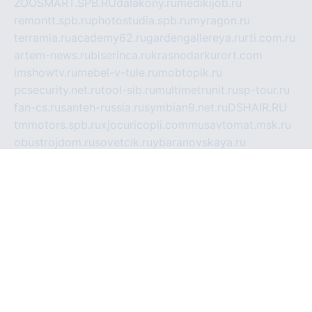
ZOOSMART.SPB.RU
dalakony.ru
medikijob.ru
remontt.spb.ru
photostudia.spb.ru
myragon.ru
terramia.ru
academy62.ru
gardengallereya.ru
rti.com.ru
artem-news.ru
biserinca.ru
krasnodarkurort.com
imshowtv.ru
mebel-v-tule.ru
mobtopik.ru
pcsecurity.net.ru
tool-sib.ru
multimetrunit.ru
sp-tour.ru
fan-cs.ru
santeh-russia.ru
symbian9.net.ru
DSHAIR.RU
tmmotors.spb.ru
xjocuricopii.com
musavtomat.msk.ru
obustrojdom.ru
sovetcik.ru
ybaranovskaya.ru
ppknews.ru
cult-alshei.ru
JAPANRUSSIA.RU
proekciyamebel.ru
imper-finans.ru
rim.org.ru
glamourai.ru
brassminus.ru
zabor-pro.ru
ftn.pp.ru
dorogoe58.ru
laimengpacker.ru
kuzova-zapchasti.ru
sageerp.ru
taxodrom.ru
dsrazvitie.ru
hardcity.net.ru
ratinghomegames.ru
topservice25.ru
gubernyan.ru
gtglasslined.ru
ii4.ru
tssport.spb.ru
andorra24.com
blackwallstreet.ru
oboimos.ru
optim-doors.com.ru
ikuch.ru
nycr.org.ru
npa21.ru
vremya-ch.spb.ru