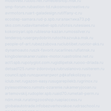
mobilvest.ru
bbd.net.ru
mebelshop.msk.ru
smp-forum.ru
bastion-td.ru
kosmoscreative.ru
avrmotors.ru
art-galadesign.ru
tiffany-c.ru
ecostep-samara.ru
d-p.spb.ru
галактика73.рф
sko.com.ru
davitamebel-spb.ru
fotsis.ru
tesiaes.ru
kokoroyari.spb.ru
blesna-kazan.ru
mossilver.ru
lenderoq.ru
sergeydobrin.ru
tochkazvuka.msk.ru
people-of-art.ru
bezzubova.ru
clubtibet.ru
orior-aks.ru
dynamoauto.ru
szk-favorit.ru
carlines.ru
flatnsk.ru
kingbolenskaner.ru
alex-motor.ru
astroline.net.ru
act1.spb.ru
polyglot.com.ru
gidlipetsk.ru
ooo-driada.ru
detsad125.ru
mir-zdoroviya.ru
bruslanovo.ru
siterem.ru
council.spb.ru
лодкипатриот.рф
kafekolizey.ru
iclub.net.ru
gazon-easy.ru
sugarepilekb.ru
grinox.ru
pylesostineco.ru
msts-ozarenie.ru
kameryjooan.ru
artemovskij.ru
dopler.spb.ru
aid70.ru
metall-perm.ru
ndm.msk.ru
ratingzooshop.ru
apiaccess.ru
globalautotrade.info
bezverhovskoe.ru
drsschool.ru