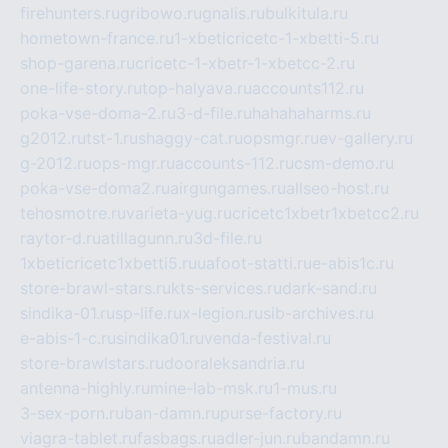
firehunters.ru
gribowo.ru
gnalis.ru
bulkitula.ru
hometown-france.ru
1-xbeticricetc-1-xbetti-5.ru
shop-garena.ru
cricetc-1-xbetr-1-xbetcc-2.ru
one-life-story.ru
top-halyava.ru
accounts112.ru
poka-vse-doma-2.ru
3-d-file.ru
hahahaharms.ru
g2012.ru
tst-1.ru
shaggy-cat.ru
opsmgr.ru
ev-gallery.ru
g-2012.ru
ops-mgr.ru
accounts-112.ru
csm-demo.ru
poka-vse-doma2.ru
airgungames.ru
allseo-host.ru
tehosmotre.ru
varieta-yug.ru
cricetc1xbetr1xbetcc2.ru
raytor-d.ru
atillagunn.ru
3d-file.ru
1xbeticricetc1xbetti5.ru
uafoot-statti.ru
e-abis1c.ru
store-brawl-stars.ru
kts-services.ru
dark-sand.ru
sindika-01.ru
sp-life.ru
x-legion.ru
sib-archives.ru
e-abis-1-c.ru
sindika01.ru
venda-festival.ru
store-brawlstars.ru
dooraleksandria.ru
antenna-highly.ru
mine-lab-msk.ru
1-mus.ru
3-sex-porn.ru
ban-damn.ru
purse-factory.ru
viagra-tablet.ru
fasbags.ru
adler-jun.ru
bandamn.ru