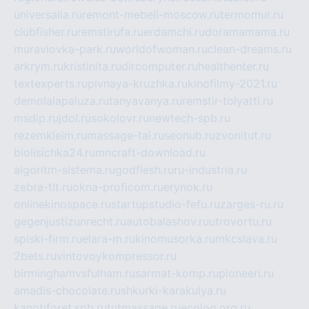
universalia.ru
remont-mebeli-moscow.ru
termomur.ru
clubfisher.ru
remstirufa.ru
erdamchi.ru
doramamama.ru
muraviovka-park.ru
worldofwoman.ru
clean-dreams.ru
arkrym.ru
kristinita.ru
dircomputer.ru
healthenter.ru
textexperts.ru
pivnaya-kruzhka.ru
kinofilmy-2021.ru
demolalapaluza.ru
tanyavanya.ru
remstir-tolyatti.ru
msdip.ru
jdol.ru
sokolovr.ru
newtech-spb.ru
rezemkleim.ru
massage-tai.ru
seonub.ru
zvonitut.ru
biolisichka24.ru
mncraft-download.ru
algoritm-sistema.ru
godflesh.ru
ru-industria.ru
zebra-tlt.ru
okna-proficom.ru
erynok.ru
onlinekinospace.ru
startupstudio-fefu.ru
zarges-ru.ru
gegenjustizunrecht.ru
autobalashov.ru
utrovortu.ru
spiski-firm.ru
elara-m.ru
kinomusorka.ru
mkcslava.ru
2bets.ru
vintovoykompressor.ru
birminghamvsfulham.ru
sarmat-komp.ru
pioneeri.ru
amadis-chocolate.ru
shkurki-karakulya.ru
kanotiforet.spb.ru
tutmassage.ru
ecolog.org.ru