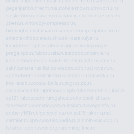
onlinekinospace.ru
startupstudio-fefu.ru
zarges-ru.ru
gegenjustizunrecht.ru
autobalashov.ru
utrovortu.ru
spiski-firm.ru
elara-m.ru
kinomusorka.ru
mkcslava.ru
2bets.ru
vintovoykompressor.ru
birminghamvsfulham.ru
sarmat-komp.ru
pioneeri.ru
amadis-chocolate.ru
shkurki-karakulya.ru
kanotiforet.spb.ru
tutmassage.ru
ecolog.org.ru
praga.spb.ru
falcorussia.ru
autodoctorservis.ru
kamertondom.spb.ru
net-life.net.ru
avto-vozim.ru
sakhcamera.ru
alliance-electro.spb.ru
stroyavt.ru
controlweb1.ru
tdsak74.ru
kinzozo-ru.ru
kvotka.ru
iron-snab.ru
costa-bella.ru
eugrus.pp.ru
associaciya39.ru
primexpo.spb.ru
bezmorchin.ru
ia2.ru
cpt21.ru
ispecspb.ru
regahost.ru
kolosok-elita.ru
tae-kwon.ru
consrio.com.ru
insiam.ru
avegainfo.ru
archery161.ru
bigencyclica.ru
vlast16.ru
korru.net
sarmiento.spb.su
extelopedia.ru
lammin-suo.spb.ru
iskatour.spb.ru
snpi.org.ru
running-line.ru