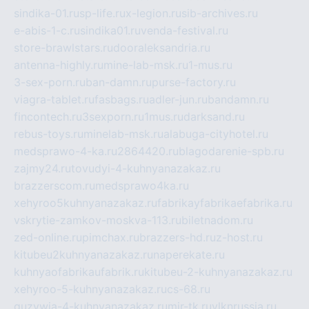
sindika-01.ru
sp-life.ru
x-legion.ru
sib-archives.ru
e-abis-1-c.ru
sindika01.ru
venda-festival.ru
store-brawlstars.ru
dooraleksandria.ru
antenna-highly.ru
mine-lab-msk.ru
1-mus.ru
3-sex-porn.ru
ban-damn.ru
purse-factory.ru
viagra-tablet.ru
fasbags.ru
adler-jun.ru
bandamn.ru
fincontech.ru
3sexporn.ru
1mus.ru
darksand.ru
rebus-toys.ru
minelab-msk.ru
alabuga-cityhotel.ru
medsprawo-4-ka.ru
2864420.ru
blagodarenie-spb.ru
zajmy24.ru
tovudyi-4-kuhnyanazakaz.ru
brazzerscom.ru
medsprawo4ka.ru
xehyroo5kuhnyanazakaz.ru
fabrikayfabrikaefabrika.ru
vskrytie-zamkov-moskva-113.ru
biletnadom.ru
zed-online.ru
pimchax.ru
brazzers-hd.ru
z-host.ru
kitubeu2kuhnyanazakaz.ru
naperekate.ru
kuhnyaofabrikaufabrik.ru
kitubeu-2-kuhnyanazakaz.ru
xehyroo-5-kuhnyanazakaz.ru
cs-68.ru
guzywia-4-kuhnyanazakaz.ru
mir-tk.ru
vlknrussia.ru