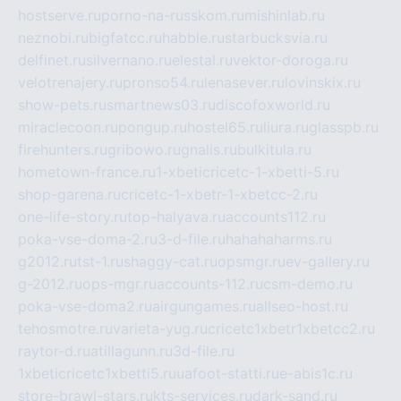
hostserve.ru
porno-na-russkom.ru
mishinlab.ru
neznobi.ru
bigfatcc.ru
habble.ru
starbucksvia.ru
delfinet.ru
silvernano.ru
elestal.ru
vektor-doroga.ru
velotrenajery.ru
pronso54.ru
lenasever.ru
lovinskix.ru
show-pets.ru
smartnews03.ru
discofoxworld.ru
miraclecoon.ru
pongup.ru
hostel65.ru
liura.ru
glasspb.ru
firehunters.ru
gribowo.ru
gnalis.ru
bulkitula.ru
hometown-france.ru
1-xbeticricetc-1-xbetti-5.ru
shop-garena.ru
cricetc-1-xbetr-1-xbetcc-2.ru
one-life-story.ru
top-halyava.ru
accounts112.ru
poka-vse-doma-2.ru
3-d-file.ru
hahahaharms.ru
g2012.ru
tst-1.ru
shaggy-cat.ru
opsmgr.ru
ev-gallery.ru
g-2012.ru
ops-mgr.ru
accounts-112.ru
csm-demo.ru
poka-vse-doma2.ru
airgungames.ru
allseo-host.ru
tehosmotre.ru
varieta-yug.ru
cricetc1xbetr1xbetcc2.ru
raytor-d.ru
atillagunn.ru
3d-file.ru
1xbeticricetc1xbetti5.ru
uafoot-statti.ru
e-abis1c.ru
store-brawl-stars.ru
kts-services.ru
dark-sand.ru