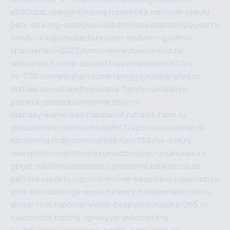
a380club.ru
argentinamia.ru
perkoka.ru
movie-one.ru
perk-oka.ru
g-octopus.ru
sibarchives.ru
andreislyusar.ru
naruto-x.ru
pursefactory.ru
tor-lyubov-i-grom.ru
spayderhed-2022.ru
movieone.ru
evro-dez.ru
webamator.ru
ma-absolut1.ru
avtopomosch27.ru
nv-750.ru
news-plain.ru
nertansaga.ru
delanalad.ru
dizfiles.ru
youtubefree.ru
aria-family.ru
roadli.ru
planeta-samara.ru
mysmartbuy.ru
matrasy-kemerovo.ru
ashanet.ru
trade-farm.ru
dotcustoms.ru
domizbrusa9x12spb.ru
autodamp.ru
narasimha.ru
djcommodities.ru
nv750.ru
x-ton.ru
newsplain.ru
cardvoice.ru
modopaper.ru
manunae.ru
gbget.ru
alfeihavsalnassr.ru
madoma.ru
tajuncos.ru
petrovkasports.ru
porno-online-besplatno.ru
splclub.ru
york-life.ru
doroga-expo.ru
ribery.ru
cleanmedicine.ru
slovar-ivrit.ru
porno-video-besplatno.ru
seks-365.ru
ovucontrol.ru
sloty-igrovyye-avtomaty.ru