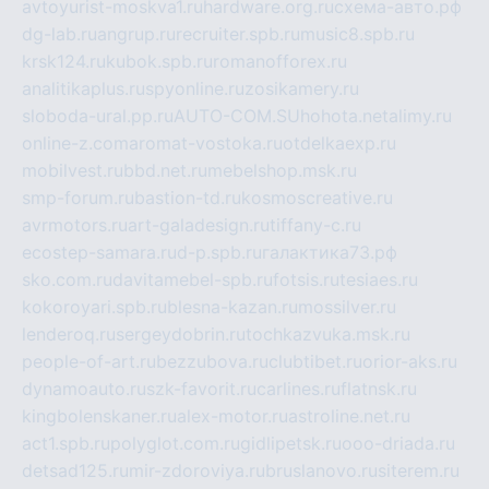
avtoyurist-moskva1.ru
hardware.org.ru
схема-авто.рф
dg-lab.ru
angrup.ru
recruiter.spb.ru
music8.spb.ru
krsk124.ru
kubok.spb.ru
romanofforex.ru
analitikaplus.ru
spyonline.ru
zosikamery.ru
sloboda-ural.pp.ru
AUTO-COM.SU
hohota.net
alimy.ru
online-z.com
aromat-vostoka.ru
otdelkaexp.ru
mobilvest.ru
bbd.net.ru
mebelshop.msk.ru
smp-forum.ru
bastion-td.ru
kosmoscreative.ru
avrmotors.ru
art-galadesign.ru
tiffany-c.ru
ecostep-samara.ru
d-p.spb.ru
галактика73.рф
sko.com.ru
davitamebel-spb.ru
fotsis.ru
tesiaes.ru
kokoroyari.spb.ru
blesna-kazan.ru
mossilver.ru
lenderoq.ru
sergeydobrin.ru
tochkazvuka.msk.ru
people-of-art.ru
bezzubova.ru
clubtibet.ru
orior-aks.ru
dynamoauto.ru
szk-favorit.ru
carlines.ru
flatnsk.ru
kingbolenskaner.ru
alex-motor.ru
astroline.net.ru
act1.spb.ru
polyglot.com.ru
gidlipetsk.ru
ooo-driada.ru
detsad125.ru
mir-zdoroviya.ru
bruslanovo.ru
siterem.ru