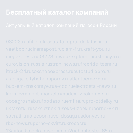
Бесплатный каталог компаний
Актуальный каталог компаний по всей России
03223.ru
ufille.ru
krasotata.ru
prazdnikdushi.ru
veetbox.ru
cinemapost.ru
ciam-fr.ru
kraft-you.ru
mega-press.ru
03223.ru
web-explore.ru
rastenuya.ru
eurovision-russia.ru
strah-news.ru
freeride-team.ru
itrack-24.ru
sexshopexpress.ru
autostudiopro.ru
alabuga-cityhotel.ru
pornv.ru
atlantpereezd.ru
bud-em-znakomye.ru
a-cdc.ru
elektrostal-news.ru
korolevremont-market.ru
budem-znakomye.ru
oooagrosnab.ru
fpodaso.ru
emfire.ru
pro-otdelky.ru
ukrasotki.ru
seksuzbek.ru
seks-uzbek.ru
porno-vk.ru
sovratili.ru
olecoon.ru
vd-dosug.ru
adonyev.ru
rbc-news.ru
porno-skvirt.ru
krospr.ru
13autor-kolonka.ru
sormol.ru
2rich.ru
hostel-65.ru