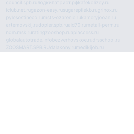
council.spb.ru
лодкипатриот.рф
kafekolizey.ru
iclub.net.ru
gazon-easy.ru
sugarepilekb.ru
grinox.ru
pylesostineco.ru
msts-ozarenie.ru
kameryjooan.ru
artemovskij.ru
dopler.spb.ru
aid70.ru
metall-perm.ru
ndm.msk.ru
ratingzooshop.ru
apiaccess.ru
globalautotrade.info
bezverhovskoe.ru
drsschool.ru
ZOOSMART.SPB.RU
dalakony.ru
medikijob.ru
remontt.spb.ru
photostudia.spb.ru
myragon.ru
terramia.ru
academy62.ru
gardengallereya.ru
rti.com.ru
artem-news.ru
biserinca.ru
krasnodarkurort.com
imshowtv.ru
mebel-v-tule.ru
mobtopik.ru
pcsecurity.net.ru
tool-sib.ru
multimetrunit.ru
sp-tour.ru
fan-cs.ru
santeh-russia.ru
symbian9.net.ru
DSHAIR.RU
tmmotors.spb.ru
xjocuricopii.com
musavtomat.msk.ru
obustrojdom.ru
sovetcik.ru
ybaranovskaya.ru
ppknews.ru
cult-alshei.ru
JAPANRUSSIA.RU
proekciyamebel.ru
imper-finans.ru
rim.org.ru
glamourai.ru
brassminus.ru
zabor-pro.ru
ftn.pp.ru