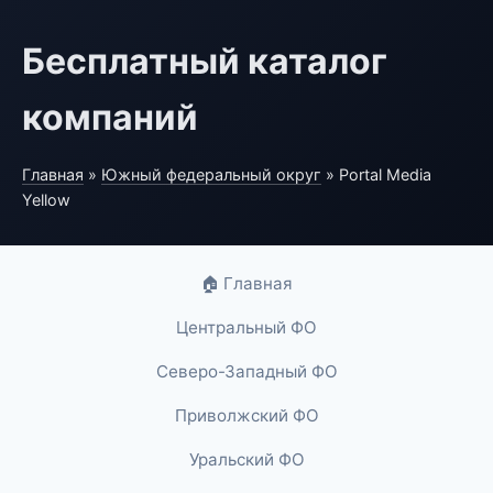
Бесплатный каталог
компаний
Главная
»
Южный федеральный округ
» Portal Media
Yellow
🏠 Главная
Центральный ФО
Северо-Западный ФО
Приволжский ФО
Уральский ФО