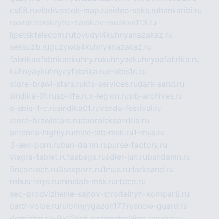
cs68.ru
vladivostok-map.ru
video-seks.ru
bankaribi.ru
raszar.ru
vskrytie-zamkov-moskva113.ru
lipetsktelecom.ru
tovudyi4kuhnyanazakaz.ru
seksuzb.ru
guzywia4kuhnyanazakaz.ru
fabrikaofabrikaokuhny.ru
kuhnyaekuhnyaafabrika.ru
kuhnyaykuhnyayfabrika.ru
e-abis1c.ru
store-brawl-stars.ru
kts-services.ru
dark-sand.ru
sindika-01.ru
sp-life.ru
x-legion.ru
sib-archives.ru
e-abis-1-c.ru
sindika01.ru
venda-festival.ru
store-brawlstars.ru
dooraleksandria.ru
antenna-highly.ru
mine-lab-msk.ru
1-mus.ru
3-sex-porn.ru
ban-damn.ru
purse-factory.ru
viagra-tablet.ru
fasbags.ru
adler-jun.ru
bandamn.ru
fincontech.ru
3sexporn.ru
1mus.ru
darksand.ru
rebus-toys.ru
minelab-msk.ru
rtdco.ru
seo-prodvizhenie-sajtov-stroitelnyh-kompanij.ru
card-voice.ru
rulonnyygazon177.ru
snow-guard.ru
domizbrusa-9x12spb.ru
demaholding.ru
aalse.ru