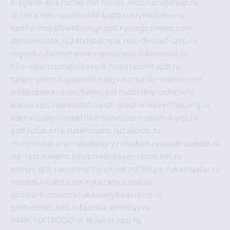
krygeva-spa.ru
chel.net.ru
rust-loco.ru
dugshop.ru
hl-beta.spb.ru
school494.spb.ru
mymubaby.ru
epoha-metalband.ru
ngr.spb.ru
rusgosnews.com
dieselvostok.ru
24hostel.msk.ru
w-dev.ru
f-ship.ru
regsmi.ru
filmnetwork.ru
malinasp.ru
kinosvin.ru
h2o-salon.ru
malutkayork.ru
deltaprim.spb.ru
tango-perm.ru
gooddir.ru
sgv.su
multiki-online.com
webkrasotki.com
cherinvest.ru
detskiy-ostrov.ru
ankou.spb.ru
alvesta1.ru
pdf-creator.ru
nix-files.org.ru
sakhatoday.ru
elektrikersymboler.ru
sputnikyes.ru
golf2club.msk.ru
aeforums.ru
zallclub.ru
multimodal.msk.ru
habaigry.ru
haikko.ru
sobakopedia.ru
isz-fest.ru
ewnc.info
screensaver-clock.net.ru
volnav.spb.ru
comnat.ru
npf.net.ru
7bit.pp.ru
kalugatur.ru
tesiaes.ru
card.com.ru
kazanka.spb.ru
gildiya-kuznecov.ru
kameryboavision.ru
griffoncom.spb.ru
fabrika-emotsiy.ru
PARK-MATROSOVA.RU
agat.spb.ru