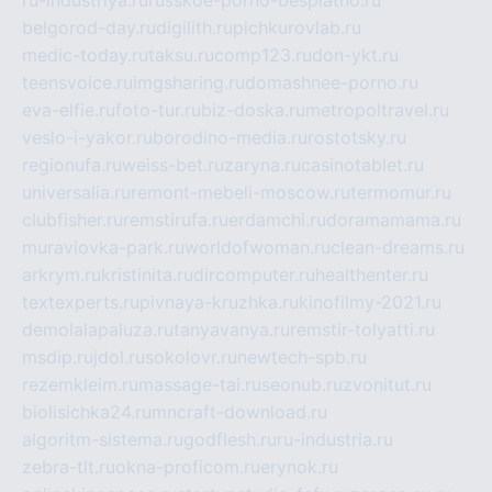
ru-industriya.ru
russkoe-porno-besplatno.ru
belgorod-day.ru
digilith.ru
pichkurovlab.ru
medic-today.ru
taksu.ru
comp123.ru
don-ykt.ru
teensvoice.ru
imgsharing.ru
domashnee-porno.ru
eva-elfie.ru
foto-tur.ru
biz-doska.ru
metropoltravel.ru
veslo-i-yakor.ru
borodino-media.ru
rostotsky.ru
regionufa.ru
weiss-bet.ru
zaryna.ru
casinotablet.ru
universalia.ru
remont-mebeli-moscow.ru
termomur.ru
clubfisher.ru
remstirufa.ru
erdamchi.ru
doramamama.ru
muraviovka-park.ru
worldofwoman.ru
clean-dreams.ru
arkrym.ru
kristinita.ru
dircomputer.ru
healthenter.ru
textexperts.ru
pivnaya-kruzhka.ru
kinofilmy-2021.ru
demolalapaluza.ru
tanyavanya.ru
remstir-tolyatti.ru
msdip.ru
jdol.ru
sokolovr.ru
newtech-spb.ru
rezemkleim.ru
massage-tai.ru
seonub.ru
zvonitut.ru
biolisichka24.ru
mncraft-download.ru
algoritm-sistema.ru
godflesh.ru
ru-industria.ru
zebra-tlt.ru
okna-proficom.ru
erynok.ru