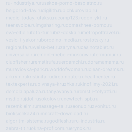
ru-industriya.ru
russkoe-porno-besplatno.ru
belgorod-day.ru
digilith.ru
pichkurovlab.ru
medic-today.ru
taksu.ru
comp123.ru
don-ykt.ru
teensvoice.ru
imgsharing.ru
domashnee-porno.ru
eva-elfie.ru
foto-tur.ru
biz-doska.ru
metropoltravel.ru
veslo-i-yakor.ru
borodino-media.ru
rostotsky.ru
regionufa.ru
weiss-bet.ru
zaryna.ru
casinotablet.ru
universalia.ru
remont-mebeli-moscow.ru
termomur.ru
clubfisher.ru
remstirufa.ru
erdamchi.ru
doramamama.ru
muraviovka-park.ru
worldofwoman.ru
clean-dreams.ru
arkrym.ru
kristinita.ru
dircomputer.ru
healthenter.ru
textexperts.ru
pivnaya-kruzhka.ru
kinofilmy-2021.ru
demolalapaluza.ru
tanyavanya.ru
remstir-tolyatti.ru
msdip.ru
jdol.ru
sokolovr.ru
newtech-spb.ru
rezemkleim.ru
massage-tai.ru
seonub.ru
zvonitut.ru
biolisichka24.ru
mncraft-download.ru
algoritm-sistema.ru
godflesh.ru
ru-industria.ru
zebra-tlt.ru
okna-proficom.ru
erynok.ru