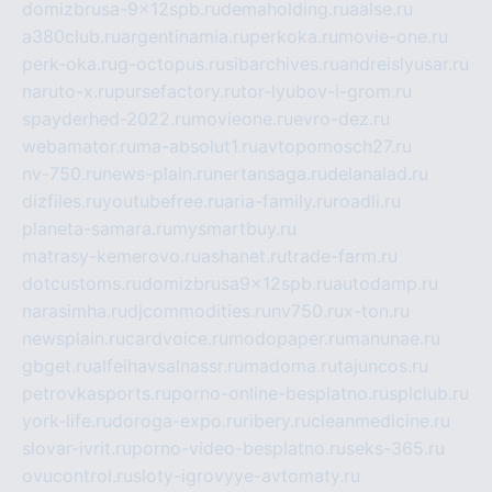
domizbrusa-9x12spb.ru
demaholding.ru
aalse.ru
a380club.ru
argentinamia.ru
perkoka.ru
movie-one.ru
perk-oka.ru
g-octopus.ru
sibarchives.ru
andreislyusar.ru
naruto-x.ru
pursefactory.ru
tor-lyubov-i-grom.ru
spayderhed-2022.ru
movieone.ru
evro-dez.ru
webamator.ru
ma-absolut1.ru
avtopomosch27.ru
nv-750.ru
news-plain.ru
nertansaga.ru
delanalad.ru
dizfiles.ru
youtubefree.ru
aria-family.ru
roadli.ru
planeta-samara.ru
mysmartbuy.ru
matrasy-kemerovo.ru
ashanet.ru
trade-farm.ru
dotcustoms.ru
domizbrusa9x12spb.ru
autodamp.ru
narasimha.ru
djcommodities.ru
nv750.ru
x-ton.ru
newsplain.ru
cardvoice.ru
modopaper.ru
manunae.ru
gbget.ru
alfeihavsalnassr.ru
madoma.ru
tajuncos.ru
petrovkasports.ru
porno-online-besplatno.ru
splclub.ru
york-life.ru
doroga-expo.ru
ribery.ru
cleanmedicine.ru
slovar-ivrit.ru
porno-video-besplatno.ru
seks-365.ru
ovucontrol.ru
sloty-igrovyye-avtomaty.ru