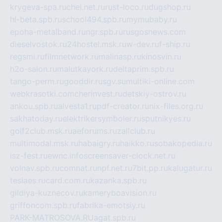
krygeva-spa.ru
chel.net.ru
rust-loco.ru
dugshop.ru
hl-beta.spb.ru
school494.spb.ru
mymubaby.ru
epoha-metalband.ru
ngr.spb.ru
rusgosnews.com
dieselvostok.ru
24hostel.msk.ru
w-dev.ru
f-ship.ru
regsmi.ru
filmnetwork.ru
malinasp.ru
kinosvin.ru
h2o-salon.ru
malutkayork.ru
deltaprim.spb.ru
tango-perm.ru
gooddir.ru
sgv.su
multiki-online.com
webkrasotki.com
cherinvest.ru
detskiy-ostrov.ru
ankou.spb.ru
alvesta1.ru
pdf-creator.ru
nix-files.org.ru
sakhatoday.ru
elektrikersymboler.ru
sputnikyes.ru
golf2club.msk.ru
aeforums.ru
zallclub.ru
multimodal.msk.ru
habaigry.ru
haikko.ru
sobakopedia.ru
isz-fest.ru
ewnc.info
screensaver-clock.net.ru
volnav.spb.ru
comnat.ru
npf.net.ru
7bit.pp.ru
kalugatur.ru
tesiaes.ru
card.com.ru
kazanka.spb.ru
gildiya-kuznecov.ru
kameryboavision.ru
griffoncom.spb.ru
fabrika-emotsiy.ru
PARK-MATROSOVA.RU
agat.spb.ru