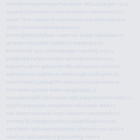
onlinekinospace.ru
startupstudio-fefu.ru
zarges-ru.ru
gegenjustizunrecht.ru
autobalashov.ru
utrovortu.ru
spiski-firm.ru
elara-m.ru
kinomusorka.ru
mkcslava.ru
2bets.ru
vintovoykompressor.ru
birminghamvsfulham.ru
sarmat-komp.ru
pioneeri.ru
amadis-chocolate.ru
shkurki-karakulya.ru
kanotiforet.spb.ru
tutmassage.ru
ecolog.org.ru
praga.spb.ru
falcorussia.ru
autodoctorservis.ru
kamertondom.spb.ru
net-life.net.ru
avto-vozim.ru
sakhcamera.ru
alliance-electro.spb.ru
stroyavt.ru
controlweb1.ru
tdsak74.ru
kinzozo-ru.ru
kvotka.ru
iron-snab.ru
costa-bella.ru
eugrus.pp.ru
associaciya39.ru
primexpo.spb.ru
bezmorchin.ru
ia2.ru
cpt21.ru
ispecspb.ru
regahost.ru
kolosok-elita.ru
tae-kwon.ru
consrio.com.ru
insiam.ru
avegainfo.ru
archery161.ru
bigencyclica.ru
vlast16.ru
korru.net
sarmiento.spb.su
extelopedia.ru
lammin-suo.spb.ru
iskatour.spb.ru
snpi.org.ru
running-line.ru