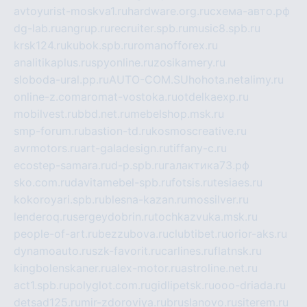
avtoyurist-moskva1.ru
hardware.org.ru
схема-авто.рф
dg-lab.ru
angrup.ru
recruiter.spb.ru
music8.spb.ru
krsk124.ru
kubok.spb.ru
romanofforex.ru
analitikaplus.ru
spyonline.ru
zosikamery.ru
sloboda-ural.pp.ru
AUTO-COM.SU
hohota.net
alimy.ru
online-z.com
aromat-vostoka.ru
otdelkaexp.ru
mobilvest.ru
bbd.net.ru
mebelshop.msk.ru
smp-forum.ru
bastion-td.ru
kosmoscreative.ru
avrmotors.ru
art-galadesign.ru
tiffany-c.ru
ecostep-samara.ru
d-p.spb.ru
галактика73.рф
sko.com.ru
davitamebel-spb.ru
fotsis.ru
tesiaes.ru
kokoroyari.spb.ru
blesna-kazan.ru
mossilver.ru
lenderoq.ru
sergeydobrin.ru
tochkazvuka.msk.ru
people-of-art.ru
bezzubova.ru
clubtibet.ru
orior-aks.ru
dynamoauto.ru
szk-favorit.ru
carlines.ru
flatnsk.ru
kingbolenskaner.ru
alex-motor.ru
astroline.net.ru
act1.spb.ru
polyglot.com.ru
gidlipetsk.ru
ooo-driada.ru
detsad125.ru
mir-zdoroviya.ru
bruslanovo.ru
siterem.ru