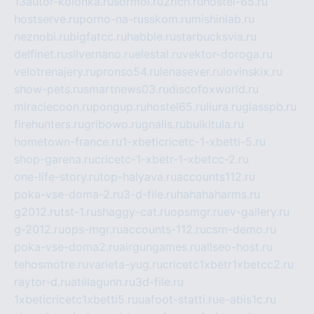
13autor-kolonka.ru
sormol.ru
2rich.ru
hostel-65.ru
hostserve.ru
porno-na-russkom.ru
mishinlab.ru
neznobi.ru
bigfatcc.ru
habble.ru
starbucksvia.ru
delfinet.ru
silvernano.ru
elestal.ru
vektor-doroga.ru
velotrenajery.ru
pronso54.ru
lenasever.ru
lovinskix.ru
show-pets.ru
smartnews03.ru
discofoxworld.ru
miraclecoon.ru
pongup.ru
hostel65.ru
liura.ru
glasspb.ru
firehunters.ru
gribowo.ru
gnalis.ru
bulkitula.ru
hometown-france.ru
1-xbeticricetc-1-xbetti-5.ru
shop-garena.ru
cricetc-1-xbetr-1-xbetcc-2.ru
one-life-story.ru
top-halyava.ru
accounts112.ru
poka-vse-doma-2.ru
3-d-file.ru
hahahaharms.ru
g2012.ru
tst-1.ru
shaggy-cat.ru
opsmgr.ru
ev-gallery.ru
g-2012.ru
ops-mgr.ru
accounts-112.ru
csm-demo.ru
poka-vse-doma2.ru
airgungames.ru
allseo-host.ru
tehosmotre.ru
varieta-yug.ru
cricetc1xbetr1xbetcc2.ru
raytor-d.ru
atillagunn.ru
3d-file.ru
1xbeticricetc1xbetti5.ru
uafoot-statti.ru
e-abis1c.ru