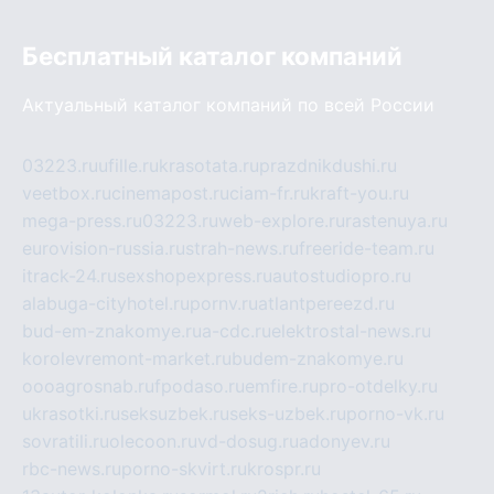
Бесплатный каталог компаний
Актуальный каталог компаний по всей России
03223.ru
ufille.ru
krasotata.ru
prazdnikdushi.ru
veetbox.ru
cinemapost.ru
ciam-fr.ru
kraft-you.ru
mega-press.ru
03223.ru
web-explore.ru
rastenuya.ru
eurovision-russia.ru
strah-news.ru
freeride-team.ru
itrack-24.ru
sexshopexpress.ru
autostudiopro.ru
alabuga-cityhotel.ru
pornv.ru
atlantpereezd.ru
bud-em-znakomye.ru
a-cdc.ru
elektrostal-news.ru
korolevremont-market.ru
budem-znakomye.ru
oooagrosnab.ru
fpodaso.ru
emfire.ru
pro-otdelky.ru
ukrasotki.ru
seksuzbek.ru
seks-uzbek.ru
porno-vk.ru
sovratili.ru
olecoon.ru
vd-dosug.ru
adonyev.ru
rbc-news.ru
porno-skvirt.ru
krospr.ru