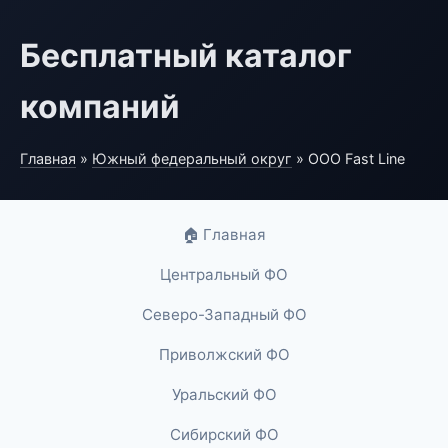
Бесплатный каталог
компаний
Главная
»
Южный федеральный округ
» ООО Fast Line
🏠 Главная
Центральный ФО
Северо-Западный ФО
Приволжский ФО
Уральский ФО
Сибирский ФО