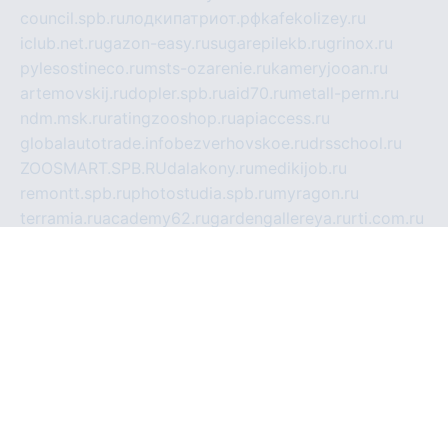
council.spb.ru
лодкипатриот.рф
kafekolizey.ru
iclub.net.ru
gazon-easy.ru
sugarepilekb.ru
grinox.ru
pylesostineco.ru
msts-ozarenie.ru
kameryjooan.ru
artemovskij.ru
dopler.spb.ru
aid70.ru
metall-perm.ru
ndm.msk.ru
ratingzooshop.ru
apiaccess.ru
globalautotrade.info
bezverhovskoe.ru
drsschool.ru
ZOOSMART.SPB.RU
dalakony.ru
medikijob.ru
remontt.spb.ru
photostudia.spb.ru
myragon.ru
terramia.ru
academy62.ru
gardengallereya.ru
rti.com.ru
artem-news.ru
biserinca.ru
krasnodarkurort.com
imshowtv.ru
mebel-v-tule.ru
mobtopik.ru
pcsecurity.net.ru
tool-sib.ru
multimetrunit.ru
sp-tour.ru
fan-cs.ru
santeh-russia.ru
symbian9.net.ru
DSHAIR.RU
tmmotors.spb.ru
xjocuricopii.com
musavtomat.msk.ru
obustrojdom.ru
sovetcik.ru
ybaranovskaya.ru
ppknews.ru
cult-alshei.ru
JAPANRUSSIA.RU
proekciyamebel.ru
imper-finans.ru
rim.org.ru
glamourai.ru
brassminus.ru
zabor-pro.ru
ftn.pp.ru