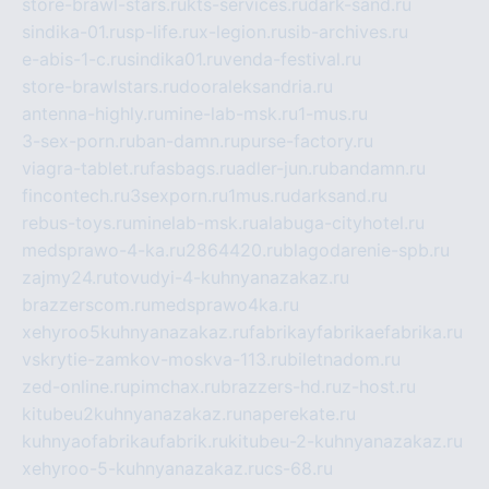
store-brawl-stars.ru
kts-services.ru
dark-sand.ru
sindika-01.ru
sp-life.ru
x-legion.ru
sib-archives.ru
e-abis-1-c.ru
sindika01.ru
venda-festival.ru
store-brawlstars.ru
dooraleksandria.ru
antenna-highly.ru
mine-lab-msk.ru
1-mus.ru
3-sex-porn.ru
ban-damn.ru
purse-factory.ru
viagra-tablet.ru
fasbags.ru
adler-jun.ru
bandamn.ru
fincontech.ru
3sexporn.ru
1mus.ru
darksand.ru
rebus-toys.ru
minelab-msk.ru
alabuga-cityhotel.ru
medsprawo-4-ka.ru
2864420.ru
blagodarenie-spb.ru
zajmy24.ru
tovudyi-4-kuhnyanazakaz.ru
brazzerscom.ru
medsprawo4ka.ru
xehyroo5kuhnyanazakaz.ru
fabrikayfabrikaefabrika.ru
vskrytie-zamkov-moskva-113.ru
biletnadom.ru
zed-online.ru
pimchax.ru
brazzers-hd.ru
z-host.ru
kitubeu2kuhnyanazakaz.ru
naperekate.ru
kuhnyaofabrikaufabrik.ru
kitubeu-2-kuhnyanazakaz.ru
xehyroo-5-kuhnyanazakaz.ru
cs-68.ru