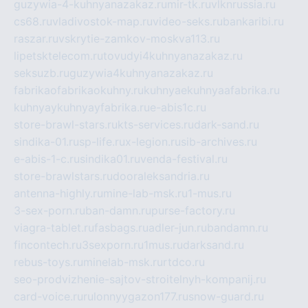
guzywia-4-kuhnyanazakaz.ru
mir-tk.ru
vlknrussia.ru
cs68.ru
vladivostok-map.ru
video-seks.ru
bankaribi.ru
raszar.ru
vskrytie-zamkov-moskva113.ru
lipetsktelecom.ru
tovudyi4kuhnyanazakaz.ru
seksuzb.ru
guzywia4kuhnyanazakaz.ru
fabrikaofabrikaokuhny.ru
kuhnyaekuhnyaafabrika.ru
kuhnyaykuhnyayfabrika.ru
e-abis1c.ru
store-brawl-stars.ru
kts-services.ru
dark-sand.ru
sindika-01.ru
sp-life.ru
x-legion.ru
sib-archives.ru
e-abis-1-c.ru
sindika01.ru
venda-festival.ru
store-brawlstars.ru
dooraleksandria.ru
antenna-highly.ru
mine-lab-msk.ru
1-mus.ru
3-sex-porn.ru
ban-damn.ru
purse-factory.ru
viagra-tablet.ru
fasbags.ru
adler-jun.ru
bandamn.ru
fincontech.ru
3sexporn.ru
1mus.ru
darksand.ru
rebus-toys.ru
minelab-msk.ru
rtdco.ru
seo-prodvizhenie-sajtov-stroitelnyh-kompanij.ru
card-voice.ru
rulonnyygazon177.ru
snow-guard.ru