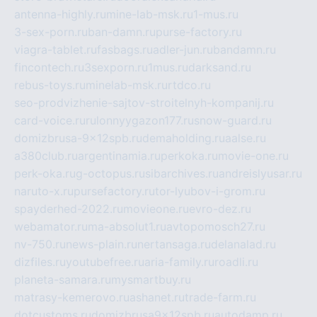
antenna-highly.ru
mine-lab-msk.ru
1-mus.ru
3-sex-porn.ru
ban-damn.ru
purse-factory.ru
viagra-tablet.ru
fasbags.ru
adler-jun.ru
bandamn.ru
fincontech.ru
3sexporn.ru
1mus.ru
darksand.ru
rebus-toys.ru
minelab-msk.ru
rtdco.ru
seo-prodvizhenie-sajtov-stroitelnyh-kompanij.ru
card-voice.ru
rulonnyygazon177.ru
snow-guard.ru
domizbrusa-9x12spb.ru
demaholding.ru
aalse.ru
a380club.ru
argentinamia.ru
perkoka.ru
movie-one.ru
perk-oka.ru
g-octopus.ru
sibarchives.ru
andreislyusar.ru
naruto-x.ru
pursefactory.ru
tor-lyubov-i-grom.ru
spayderhed-2022.ru
movieone.ru
evro-dez.ru
webamator.ru
ma-absolut1.ru
avtopomosch27.ru
nv-750.ru
news-plain.ru
nertansaga.ru
delanalad.ru
dizfiles.ru
youtubefree.ru
aria-family.ru
roadli.ru
planeta-samara.ru
mysmartbuy.ru
matrasy-kemerovo.ru
ashanet.ru
trade-farm.ru
dotcustoms.ru
domizbrusa9x12spb.ru
autodamp.ru