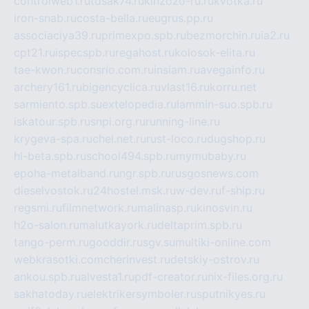
controlweb1.ru
tdsak74.ru
kinzozo-ru.ru
kvotka.ru
iron-snab.ru
costa-bella.ru
eugrus.pp.ru
associaciya39.ru
primexpo.spb.ru
bezmorchin.ru
ia2.ru
cpt21.ru
ispecspb.ru
regahost.ru
kolosok-elita.ru
tae-kwon.ru
consrio.com.ru
insiam.ru
avegainfo.ru
archery161.ru
bigencyclica.ru
vlast16.ru
korru.net
sarmiento.spb.su
extelopedia.ru
lammin-suo.spb.ru
iskatour.spb.ru
snpi.org.ru
running-line.ru
krygeva-spa.ru
chel.net.ru
rust-loco.ru
dugshop.ru
hl-beta.spb.ru
school494.spb.ru
mymubaby.ru
epoha-metalband.ru
ngr.spb.ru
rusgosnews.com
dieselvostok.ru
24hostel.msk.ru
w-dev.ru
f-ship.ru
regsmi.ru
filmnetwork.ru
malinasp.ru
kinosvin.ru
h2o-salon.ru
malutkayork.ru
deltaprim.spb.ru
tango-perm.ru
gooddir.ru
sgv.su
multiki-online.com
webkrasotki.com
cherinvest.ru
detskiy-ostrov.ru
ankou.spb.ru
alvesta1.ru
pdf-creator.ru
nix-files.org.ru
sakhatoday.ru
elektrikersymboler.ru
sputnikyes.ru