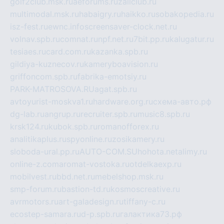
golf2club.msk.ru
aeforums.ru
zallclub.ru
multimodal.msk.ru
habaigry.ru
haikko.ru
sobakopedia.ru
isz-fest.ru
ewnc.info
screensaver-clock.net.ru
volnav.spb.ru
comnat.ru
npf.net.ru
7bit.pp.ru
kalugatur.ru
tesiaes.ru
card.com.ru
kazanka.spb.ru
gildiya-kuznecov.ru
kameryboavision.ru
griffoncom.spb.ru
fabrika-emotsiy.ru
PARK-MATROSOVA.RU
agat.spb.ru
avtoyurist-moskva1.ru
hardware.org.ru
схема-авто.рф
dg-lab.ru
angrup.ru
recruiter.spb.ru
music8.spb.ru
krsk124.ru
kubok.spb.ru
romanofforex.ru
analitikaplus.ru
spyonline.ru
zosikamery.ru
sloboda-ural.pp.ru
AUTO-COM.SU
hohota.net
alimy.ru
online-z.com
aromat-vostoka.ru
otdelkaexp.ru
mobilvest.ru
bbd.net.ru
mebelshop.msk.ru
smp-forum.ru
bastion-td.ru
kosmoscreative.ru
avrmotors.ru
art-galadesign.ru
tiffany-c.ru
ecostep-samara.ru
d-p.spb.ru
галактика73.рф