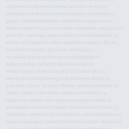
narasimha.ru
djcommodities.ru
nv750.ru
x-ton.ru
newsplain.ru
cardvoice.ru
modopaper.ru
manunae.ru
gbget.ru
alfeihavsalnassr.ru
madoma.ru
tajuncos.ru
petrovkasports.ru
porno-online-besplatno.ru
splclub.ru
york-life.ru
doroga-expo.ru
ribery.ru
cleanmedicine.ru
slovar-ivrit.ru
porno-video-besplatno.ru
seks-365.ru
ovucontrol.ru
sloty-igrovyye-avtomaty.ru
ru-industriya.ru
russkoe-porno-besplatno.ru
belgorod-day.ru
digilith.ru
pichkurovlab.ru
medic-today.ru
taksu.ru
comp123.ru
don-ykt.ru
teensvoice.ru
imgsharing.ru
domashnee-porno.ru
eva-elfie.ru
foto-tur.ru
biz-doska.ru
metropoltravel.ru
veslo-i-yakor.ru
borodino-media.ru
rostotsky.ru
regionufa.ru
weiss-bet.ru
zaryna.ru
casinotablet.ru
universalia.ru
remont-mebeli-moscow.ru
termomur.ru
clubfisher.ru
remstirufa.ru
erdamchi.ru
doramamama.ru
muraviovka-park.ru
worldofwoman.ru
clean-dreams.ru
arkrym.ru
kristinita.ru
dircomputer.ru
healthenter.ru