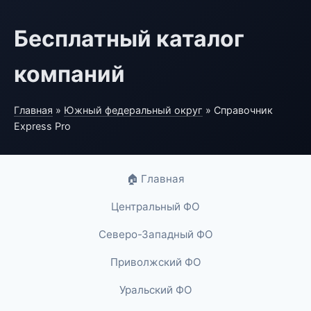
Бесплатный каталог
компаний
Главная
»
Южный федеральный округ
» Справочник
Express Pro
🏠 Главная
Центральный ФО
Северо-Западный ФО
Приволжский ФО
Уральский ФО