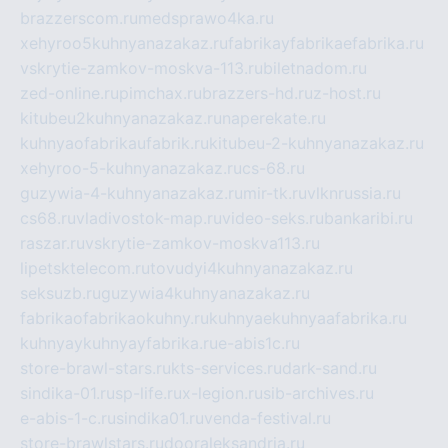
brazzerscom.ru
medsprawo4ka.ru
xehyroo5kuhnyanazakaz.ru
fabrikayfabrikaefabrika.ru
vskrytie-zamkov-moskva-113.ru
biletnadom.ru
zed-online.ru
pimchax.ru
brazzers-hd.ru
z-host.ru
kitubeu2kuhnyanazakaz.ru
naperekate.ru
kuhnyaofabrikaufabrik.ru
kitubeu-2-kuhnyanazakaz.ru
xehyroo-5-kuhnyanazakaz.ru
cs-68.ru
guzywia-4-kuhnyanazakaz.ru
mir-tk.ru
vlknrussia.ru
cs68.ru
vladivostok-map.ru
video-seks.ru
bankaribi.ru
raszar.ru
vskrytie-zamkov-moskva113.ru
lipetsktelecom.ru
tovudyi4kuhnyanazakaz.ru
seksuzb.ru
guzywia4kuhnyanazakaz.ru
fabrikaofabrikaokuhny.ru
kuhnyaekuhnyaafabrika.ru
kuhnyaykuhnyayfabrika.ru
e-abis1c.ru
store-brawl-stars.ru
kts-services.ru
dark-sand.ru
sindika-01.ru
sp-life.ru
x-legion.ru
sib-archives.ru
e-abis-1-c.ru
sindika01.ru
venda-festival.ru
store-brawlstars.ru
dooraleksandria.ru