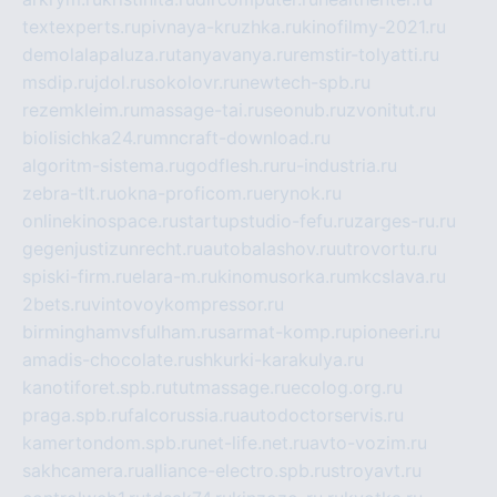
textexperts.ru
pivnaya-kruzhka.ru
kinofilmy-2021.ru
demolalapaluza.ru
tanyavanya.ru
remstir-tolyatti.ru
msdip.ru
jdol.ru
sokolovr.ru
newtech-spb.ru
rezemkleim.ru
massage-tai.ru
seonub.ru
zvonitut.ru
biolisichka24.ru
mncraft-download.ru
algoritm-sistema.ru
godflesh.ru
ru-industria.ru
zebra-tlt.ru
okna-proficom.ru
erynok.ru
onlinekinospace.ru
startupstudio-fefu.ru
zarges-ru.ru
gegenjustizunrecht.ru
autobalashov.ru
utrovortu.ru
spiski-firm.ru
elara-m.ru
kinomusorka.ru
mkcslava.ru
2bets.ru
vintovoykompressor.ru
birminghamvsfulham.ru
sarmat-komp.ru
pioneeri.ru
amadis-chocolate.ru
shkurki-karakulya.ru
kanotiforet.spb.ru
tutmassage.ru
ecolog.org.ru
praga.spb.ru
falcorussia.ru
autodoctorservis.ru
kamertondom.spb.ru
net-life.net.ru
avto-vozim.ru
sakhcamera.ru
alliance-electro.spb.ru
stroyavt.ru