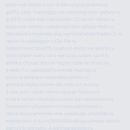
poka-vse-doma-2.ru
3-d-file.ru
hahahaharms.ru
g2012.ru
tst-1.ru
shaggy-cat.ru
opsmgr.ru
ev-gallery.ru
g-2012.ru
ops-mgr.ru
accounts-112.ru
csm-demo.ru
poka-vse-doma2.ru
airgungames.ru
allseo-host.ru
tehosmotre.ru
varieta-yug.ru
cricetc1xbetr1xbetcc2.ru
raytor-d.ru
atillagunn.ru
3d-file.ru
1xbeticricetc1xbetti5.ru
uafoot-statti.ru
e-abis1c.ru
store-brawl-stars.ru
kts-services.ru
dark-sand.ru
sindika-01.ru
sp-life.ru
x-legion.ru
sib-archives.ru
e-abis-1-c.ru
sindika01.ru
venda-festival.ru
store-brawlstars.ru
dooraleksandria.ru
antenna-highly.ru
mine-lab-msk.ru
1-mus.ru
3-sex-porn.ru
ban-damn.ru
purse-factory.ru
viagra-tablet.ru
fasbags.ru
adler-jun.ru
bandamn.ru
fincontech.ru
3sexporn.ru
1mus.ru
darksand.ru
rebus-toys.ru
minelab-msk.ru
alabuga-cityhotel.ru
medsprawo-4-ka.ru
2864420.ru
blagodarenie-spb.ru
zajmy24.ru
tovudyi-4-kuhnyanazakaz.ru