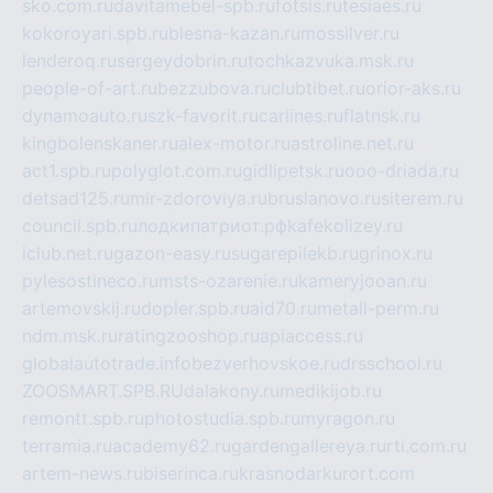
sko.com.ru
davitamebel-spb.ru
fotsis.ru
tesiaes.ru
kokoroyari.spb.ru
blesna-kazan.ru
mossilver.ru
lenderoq.ru
sergeydobrin.ru
tochkazvuka.msk.ru
people-of-art.ru
bezzubova.ru
clubtibet.ru
orior-aks.ru
dynamoauto.ru
szk-favorit.ru
carlines.ru
flatnsk.ru
kingbolenskaner.ru
alex-motor.ru
astroline.net.ru
act1.spb.ru
polyglot.com.ru
gidlipetsk.ru
ooo-driada.ru
detsad125.ru
mir-zdoroviya.ru
bruslanovo.ru
siterem.ru
council.spb.ru
лодкипатриот.рф
kafekolizey.ru
iclub.net.ru
gazon-easy.ru
sugarepilekb.ru
grinox.ru
pylesostineco.ru
msts-ozarenie.ru
kameryjooan.ru
artemovskij.ru
dopler.spb.ru
aid70.ru
metall-perm.ru
ndm.msk.ru
ratingzooshop.ru
apiaccess.ru
globalautotrade.info
bezverhovskoe.ru
drsschool.ru
ZOOSMART.SPB.RU
dalakony.ru
medikijob.ru
remontt.spb.ru
photostudia.spb.ru
myragon.ru
terramia.ru
academy62.ru
gardengallereya.ru
rti.com.ru
artem-news.ru
biserinca.ru
krasnodarkurort.com