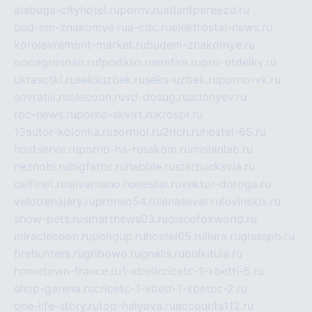
alabuga-cityhotel.ru
pornv.ru
atlantpereezd.ru
bud-em-znakomye.ru
a-cdc.ru
elektrostal-news.ru
korolevremont-market.ru
budem-znakomye.ru
oooagrosnab.ru
fpodaso.ru
emfire.ru
pro-otdelky.ru
ukrasotki.ru
seksuzbek.ru
seks-uzbek.ru
porno-vk.ru
sovratili.ru
olecoon.ru
vd-dosug.ru
adonyev.ru
rbc-news.ru
porno-skvirt.ru
krospr.ru
13autor-kolonka.ru
sormol.ru
2rich.ru
hostel-65.ru
hostserve.ru
porno-na-russkom.ru
mishinlab.ru
neznobi.ru
bigfatcc.ru
habble.ru
starbucksvia.ru
delfinet.ru
silvernano.ru
elestal.ru
vektor-doroga.ru
velotrenajery.ru
pronso54.ru
lenasever.ru
lovinskix.ru
show-pets.ru
smartnews03.ru
discofoxworld.ru
miraclecoon.ru
pongup.ru
hostel65.ru
liura.ru
glasspb.ru
firehunters.ru
gribowo.ru
gnalis.ru
bulkitula.ru
hometown-france.ru
1-xbeticricetc-1-xbetti-5.ru
shop-garena.ru
cricetc-1-xbetr-1-xbetcc-2.ru
one-life-story.ru
top-halyava.ru
accounts112.ru