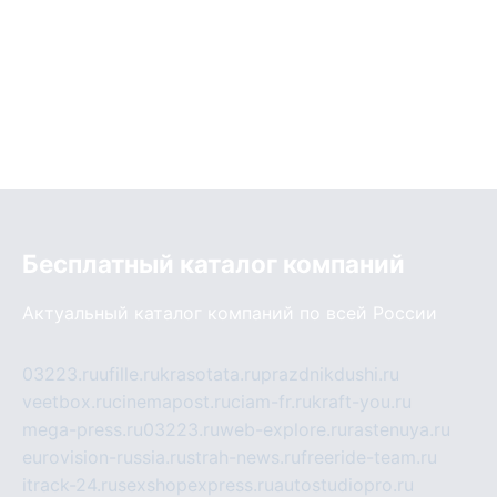
Бесплатный каталог компаний
Актуальный каталог компаний по всей России
03223.ru
ufille.ru
krasotata.ru
prazdnikdushi.ru
veetbox.ru
cinemapost.ru
ciam-fr.ru
kraft-you.ru
mega-press.ru
03223.ru
web-explore.ru
rastenuya.ru
eurovision-russia.ru
strah-news.ru
freeride-team.ru
itrack-24.ru
sexshopexpress.ru
autostudiopro.ru