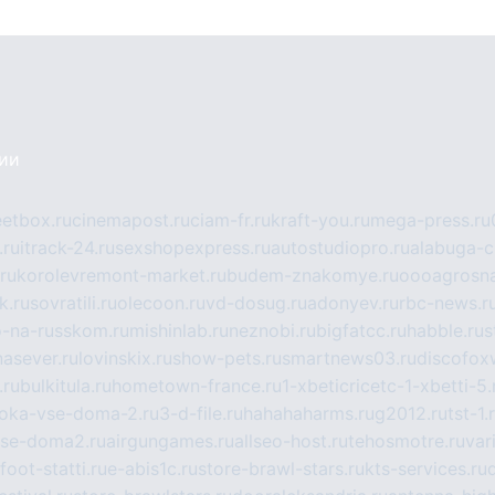
сии
eetbox.ru
cinemapost.ru
ciam-fr.ru
kraft-you.ru
mega-press.ru
.ru
itrack-24.ru
sexshopexpress.ru
autostudiopro.ru
alabuga-ci
ru
korolevremont-market.ru
budem-znakomye.ru
oooagrosna
k.ru
sovratili.ru
olecoon.ru
vd-dosug.ru
adonyev.ru
rbc-news.r
-na-russkom.ru
mishinlab.ru
neznobi.ru
bigfatcc.ru
habble.ru
s
nasever.ru
lovinskix.ru
show-pets.ru
smartnews03.ru
discofox
.ru
bulkitula.ru
hometown-france.ru
1-xbeticricetc-1-xbetti-5.
oka-vse-doma-2.ru
3-d-file.ru
hahahaharms.ru
g2012.ru
tst-1.
se-doma2.ru
airgungames.ru
allseo-host.ru
tehosmotre.ru
var
foot-statti.ru
e-abis1c.ru
store-brawl-stars.ru
kts-services.ru