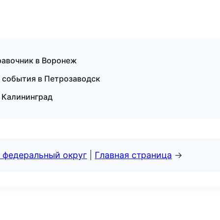
равочник в Воронеж
и события в Петрозаводск
в Калининград
 федеральный округ
|
Главная страница
→