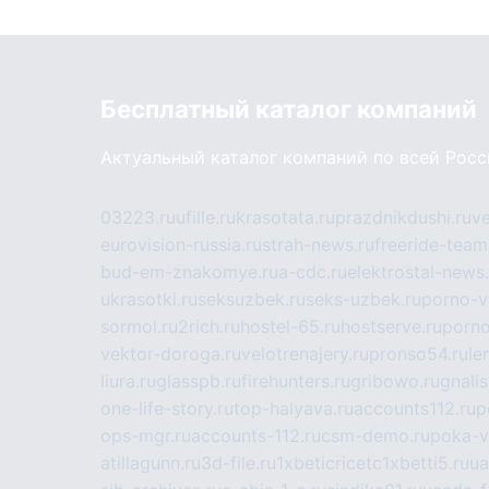
Бесплатный каталог компаний
Актуальный каталог компаний по всей Рос
03223.ru
ufille.ru
krasotata.ru
prazdnikdushi.ru
v
eurovision-russia.ru
strah-news.ru
freeride-team
bud-em-znakomye.ru
a-cdc.ru
elektrostal-news.
ukrasotki.ru
seksuzbek.ru
seks-uzbek.ru
porno-v
sormol.ru
2rich.ru
hostel-65.ru
hostserve.ru
porno
vektor-doroga.ru
velotrenajery.ru
pronso54.ru
le
liura.ru
glasspb.ru
firehunters.ru
gribowo.ru
gnalis
one-life-story.ru
top-halyava.ru
accounts112.ru
p
ops-mgr.ru
accounts-112.ru
csm-demo.ru
poka-v
atillagunn.ru
3d-file.ru
1xbeticricetc1xbetti5.ru
ua