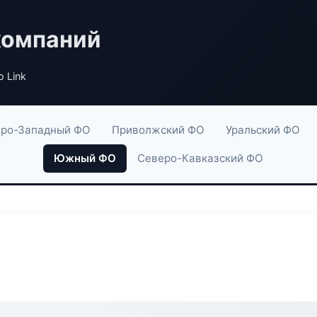
компаний
o Link
ро-Западный ФО
Приволжский ФО
Уральский ФО
Южный ФО
Северо-Кавказский ФО