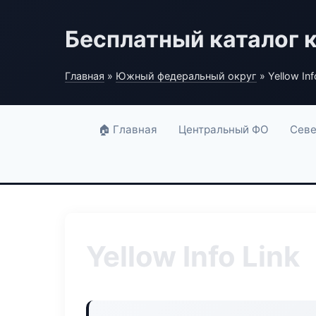
Бесплатный каталог 
Главная
»
Южный федеральный округ
» Yellow Inf
🏠 Главная
Центральный ФО
Севе
Yellow Info Link