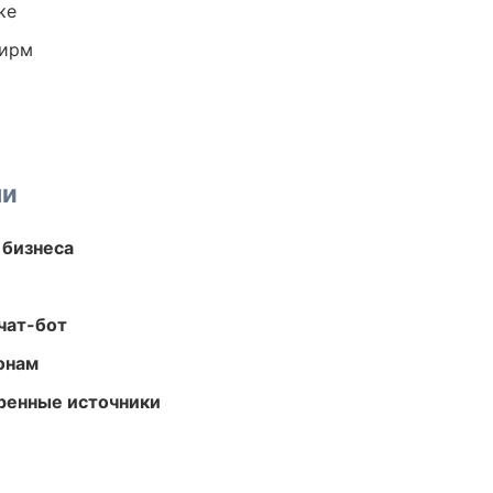
ке
фирм
ми
 бизнеса
чат-бот
онам
еренные источники