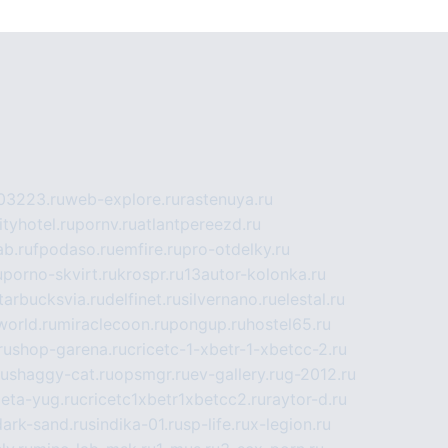
03223.ru
web-explore.ru
rastenuya.ru
tyhotel.ru
pornv.ru
atlantpereezd.ru
b.ru
fpodaso.ru
emfire.ru
pro-otdelky.ru
u
porno-skvirt.ru
krospr.ru
13autor-kolonka.ru
tarbucksvia.ru
delfinet.ru
silvernano.ru
elestal.ru
world.ru
miraclecoon.ru
pongup.ru
hostel65.ru
ru
shop-garena.ru
cricetc-1-xbetr-1-xbetcc-2.ru
ru
shaggy-cat.ru
opsmgr.ru
ev-gallery.ru
g-2012.ru
ieta-yug.ru
cricetc1xbetr1xbetcc2.ru
raytor-d.ru
dark-sand.ru
sindika-01.ru
sp-life.ru
x-legion.ru