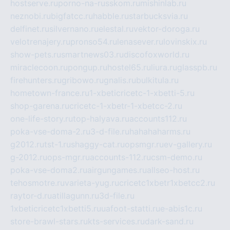
hostserve.ru
porno-na-russkom.ru
mishinlab.ru
neznobi.ru
bigfatcc.ru
habble.ru
starbucksvia.ru
delfinet.ru
silvernano.ru
elestal.ru
vektor-doroga.ru
velotrenajery.ru
pronso54.ru
lenasever.ru
lovinskix.ru
show-pets.ru
smartnews03.ru
discofoxworld.ru
miraclecoon.ru
pongup.ru
hostel65.ru
liura.ru
glasspb.ru
firehunters.ru
gribowo.ru
gnalis.ru
bulkitula.ru
hometown-france.ru
1-xbeticricetc-1-xbetti-5.ru
shop-garena.ru
cricetc-1-xbetr-1-xbetcc-2.ru
one-life-story.ru
top-halyava.ru
accounts112.ru
poka-vse-doma-2.ru
3-d-file.ru
hahahaharms.ru
g2012.ru
tst-1.ru
shaggy-cat.ru
opsmgr.ru
ev-gallery.ru
g-2012.ru
ops-mgr.ru
accounts-112.ru
csm-demo.ru
poka-vse-doma2.ru
airgungames.ru
allseo-host.ru
tehosmotre.ru
varieta-yug.ru
cricetc1xbetr1xbetcc2.ru
raytor-d.ru
atillagunn.ru
3d-file.ru
1xbeticricetc1xbetti5.ru
uafoot-statti.ru
e-abis1c.ru
store-brawl-stars.ru
kts-services.ru
dark-sand.ru