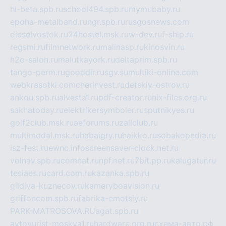
hl-beta.spb.ru
school494.spb.ru
mymubaby.ru
epoha-metalband.ru
ngr.spb.ru
rusgosnews.com
dieselvostok.ru
24hostel.msk.ru
w-dev.ru
f-ship.ru
regsmi.ru
filmnetwork.ru
malinasp.ru
kinosvin.ru
h2o-salon.ru
malutkayork.ru
deltaprim.spb.ru
tango-perm.ru
gooddir.ru
sgv.su
multiki-online.com
webkrasotki.com
cherinvest.ru
detskiy-ostrov.ru
ankou.spb.ru
alvesta1.ru
pdf-creator.ru
nix-files.org.ru
sakhatoday.ru
elektrikersymboler.ru
sputnikyes.ru
golf2club.msk.ru
aeforums.ru
zallclub.ru
multimodal.msk.ru
habaigry.ru
haikko.ru
sobakopedia.ru
isz-fest.ru
ewnc.info
screensaver-clock.net.ru
volnav.spb.ru
comnat.ru
npf.net.ru
7bit.pp.ru
kalugatur.ru
tesiaes.ru
card.com.ru
kazanka.spb.ru
gildiya-kuznecov.ru
kameryboavision.ru
griffoncom.spb.ru
fabrika-emotsiy.ru
PARK-MATROSOVA.RU
agat.spb.ru
avtoyurist-moskva1.ru
hardware.org.ru
схема-авто.рф