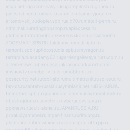
iclub.net.ru
gazon-easy.ru
sugarepilekb.ru
grinox.ru
pylesostineco.ru
msts-ozarenie.ru
kameryjooan.ru
artemovskij.ru
dopler.spb.ru
aid70.ru
metall-perm.ru
ndm.msk.ru
ratingzooshop.ru
apiaccess.ru
globalautotrade.info
bezverhovskoe.ru
drsschool.ru
ZOOSMART.SPB.RU
dalakony.ru
medikijob.ru
remontt.spb.ru
photostudia.spb.ru
myragon.ru
terramia.ru
academy62.ru
gardengallereya.ru
rti.com.ru
artem-news.ru
biserinca.ru
krasnodarkurort.com
imshowtv.ru
mebel-v-tule.ru
mobtopik.ru
pcsecurity.net.ru
tool-sib.ru
multimetrunit.ru
sp-tour.ru
fan-cs.ru
santeh-russia.ru
symbian9.net.ru
DSHAIR.RU
tmmotors.spb.ru
xjocuricopii.com
musavtomat.msk.ru
obustrojdom.ru
sovetcik.ru
ybaranovskaya.ru
ppknews.ru
cult-alshei.ru
JAPANRUSSIA.RU
proekciyamebel.ru
imper-finans.ru
rim.org.ru
glamourai.ru
brassminus.ru
zabor-pro.ru
ftn.pp.ru
dorogoe58.ru
laimengpacker.ru
kuzova-zapchasti.ru