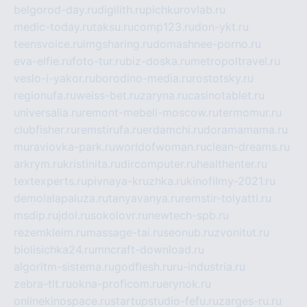
belgorod-day.ru
digilith.ru
pichkurovlab.ru
medic-today.ru
taksu.ru
comp123.ru
don-ykt.ru
teensvoice.ru
imgsharing.ru
domashnee-porno.ru
eva-elfie.ru
foto-tur.ru
biz-doska.ru
metropoltravel.ru
veslo-i-yakor.ru
borodino-media.ru
rostotsky.ru
regionufa.ru
weiss-bet.ru
zaryna.ru
casinotablet.ru
universalia.ru
remont-mebeli-moscow.ru
termomur.ru
clubfisher.ru
remstirufa.ru
erdamchi.ru
doramamama.ru
muraviovka-park.ru
worldofwoman.ru
clean-dreams.ru
arkrym.ru
kristinita.ru
dircomputer.ru
healthenter.ru
textexperts.ru
pivnaya-kruzhka.ru
kinofilmy-2021.ru
demolalapaluza.ru
tanyavanya.ru
remstir-tolyatti.ru
msdip.ru
jdol.ru
sokolovr.ru
newtech-spb.ru
rezemkleim.ru
massage-tai.ru
seonub.ru
zvonitut.ru
biolisichka24.ru
mncraft-download.ru
algoritm-sistema.ru
godflesh.ru
ru-industria.ru
zebra-tlt.ru
okna-proficom.ru
erynok.ru
onlinekinospace.ru
startupstudio-fefu.ru
zarges-ru.ru