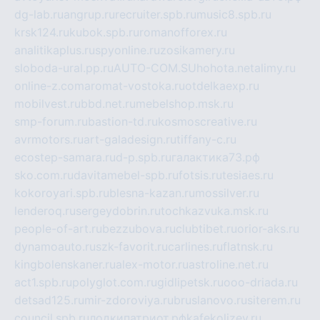
dg-lab.ru
angrup.ru
recruiter.spb.ru
music8.spb.ru
krsk124.ru
kubok.spb.ru
romanofforex.ru
analitikaplus.ru
spyonline.ru
zosikamery.ru
sloboda-ural.pp.ru
AUTO-COM.SU
hohota.net
alimy.ru
online-z.com
aromat-vostoka.ru
otdelkaexp.ru
mobilvest.ru
bbd.net.ru
mebelshop.msk.ru
smp-forum.ru
bastion-td.ru
kosmoscreative.ru
avrmotors.ru
art-galadesign.ru
tiffany-c.ru
ecostep-samara.ru
d-p.spb.ru
галактика73.рф
sko.com.ru
davitamebel-spb.ru
fotsis.ru
tesiaes.ru
kokoroyari.spb.ru
blesna-kazan.ru
mossilver.ru
lenderoq.ru
sergeydobrin.ru
tochkazvuka.msk.ru
people-of-art.ru
bezzubova.ru
clubtibet.ru
orior-aks.ru
dynamoauto.ru
szk-favorit.ru
carlines.ru
flatnsk.ru
kingbolenskaner.ru
alex-motor.ru
astroline.net.ru
act1.spb.ru
polyglot.com.ru
gidlipetsk.ru
ooo-driada.ru
detsad125.ru
mir-zdoroviya.ru
bruslanovo.ru
siterem.ru
council.spb.ru
лодкипатриот.рф
kafekolizey.ru