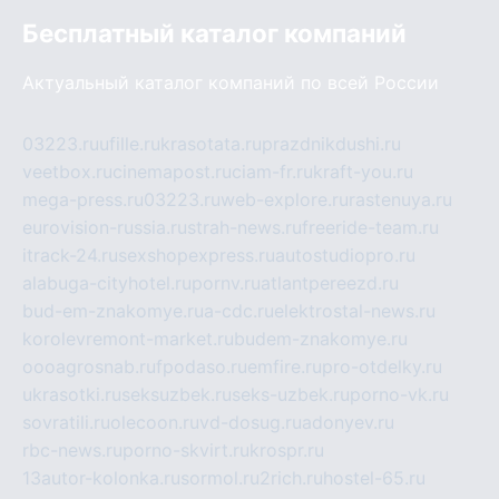
Бесплатный каталог компаний
Актуальный каталог компаний по всей России
03223.ru
ufille.ru
krasotata.ru
prazdnikdushi.ru
veetbox.ru
cinemapost.ru
ciam-fr.ru
kraft-you.ru
mega-press.ru
03223.ru
web-explore.ru
rastenuya.ru
eurovision-russia.ru
strah-news.ru
freeride-team.ru
itrack-24.ru
sexshopexpress.ru
autostudiopro.ru
alabuga-cityhotel.ru
pornv.ru
atlantpereezd.ru
bud-em-znakomye.ru
a-cdc.ru
elektrostal-news.ru
korolevremont-market.ru
budem-znakomye.ru
oooagrosnab.ru
fpodaso.ru
emfire.ru
pro-otdelky.ru
ukrasotki.ru
seksuzbek.ru
seks-uzbek.ru
porno-vk.ru
sovratili.ru
olecoon.ru
vd-dosug.ru
adonyev.ru
rbc-news.ru
porno-skvirt.ru
krospr.ru
13autor-kolonka.ru
sormol.ru
2rich.ru
hostel-65.ru