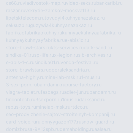
cs68.ru
vladivostok-map.ru
video-seks.ru
bankaribi.ru
raszar.ru
vskrytie-zamkov-moskva113.ru
lipetsktelecom.ru
tovudyi4kuhnyanazakaz.ru
seksuzb.ru
guzywia4kuhnyanazakaz.ru
fabrikaofabrikaokuhny.ru
kuhnyaekuhnyaafabrika.ru
kuhnyaykuhnyayfabrika.ru
e-abis1c.ru
store-brawl-stars.ru
kts-services.ru
dark-sand.ru
sindika-01.ru
sp-life.ru
x-legion.ru
sib-archives.ru
e-abis-1-c.ru
sindika01.ru
venda-festival.ru
store-brawlstars.ru
dooraleksandria.ru
antenna-highly.ru
mine-lab-msk.ru
1-mus.ru
3-sex-porn.ru
ban-damn.ru
purse-factory.ru
viagra-tablet.ru
fasbags.ru
adler-jun.ru
bandamn.ru
fincontech.ru
3sexporn.ru
1mus.ru
darksand.ru
rebus-toys.ru
minelab-msk.ru
rtdco.ru
seo-prodvizhenie-sajtov-stroitelnyh-kompanij.ru
card-voice.ru
rulonnyygazon177.ru
snow-guard.ru
domizbrusa-9x12spb.ru
demaholding.ru
aalse.ru