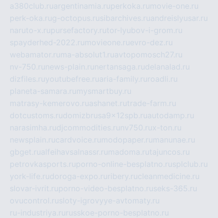
a380club.ru
argentinamia.ru
perkoka.ru
movie-one.ru
perk-oka.ru
g-octopus.ru
sibarchives.ru
andreislyusar.ru
naruto-x.ru
pursefactory.ru
tor-lyubov-i-grom.ru
spayderhed-2022.ru
movieone.ru
evro-dez.ru
webamator.ru
ma-absolut1.ru
avtopomosch27.ru
nv-750.ru
news-plain.ru
nertansaga.ru
delanalad.ru
dizfiles.ru
youtubefree.ru
aria-family.ru
roadli.ru
planeta-samara.ru
mysmartbuy.ru
matrasy-kemerovo.ru
ashanet.ru
trade-farm.ru
dotcustoms.ru
domizbrusa9x12spb.ru
autodamp.ru
narasimha.ru
djcommodities.ru
nv750.ru
x-ton.ru
newsplain.ru
cardvoice.ru
modopaper.ru
manunae.ru
gbget.ru
alfeihavsalnassr.ru
madoma.ru
tajuncos.ru
petrovkasports.ru
porno-online-besplatno.ru
splclub.ru
york-life.ru
doroga-expo.ru
ribery.ru
cleanmedicine.ru
slovar-ivrit.ru
porno-video-besplatno.ru
seks-365.ru
ovucontrol.ru
sloty-igrovyye-avtomaty.ru
ru-industriya.ru
russkoe-porno-besplatno.ru