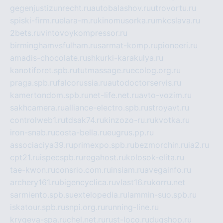
gegenjustizunrecht.ru
autobalashov.ru
utrovortu.ru
spiski-firm.ru
elara-m.ru
kinomusorka.ru
mkcslava.ru
2bets.ru
vintovoykompressor.ru
birminghamvsfulham.ru
sarmat-komp.ru
pioneeri.ru
amadis-chocolate.ru
shkurki-karakulya.ru
kanotiforet.spb.ru
tutmassage.ru
ecolog.org.ru
praga.spb.ru
falcorussia.ru
autodoctorservis.ru
kamertondom.spb.ru
net-life.net.ru
avto-vozim.ru
sakhcamera.ru
alliance-electro.spb.ru
stroyavt.ru
controlweb1.ru
tdsak74.ru
kinzozo-ru.ru
kvotka.ru
iron-snab.ru
costa-bella.ru
eugrus.pp.ru
associaciya39.ru
primexpo.spb.ru
bezmorchin.ru
ia2.ru
cpt21.ru
ispecspb.ru
regahost.ru
kolosok-elita.ru
tae-kwon.ru
consrio.com.ru
insiam.ru
avegainfo.ru
archery161.ru
bigencyclica.ru
vlast16.ru
korru.net
sarmiento.spb.su
extelopedia.ru
lammin-suo.spb.ru
iskatour.spb.ru
snpi.org.ru
running-line.ru
krygeva-spa.ru
chel.net.ru
rust-loco.ru
dugshop.ru