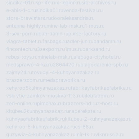
sindika-01.ru
sp-life.ru
x-legion.ru
sib-archives.ru
e-abis-1-c.ru
sindika01.ru
venda-festival.ru
store-brawlstars.ru
dooraleksandria.ru
antenna-highly.ru
mine-lab-msk.ru
1-mus.ru
3-sex-porn.ru
ban-damn.ru
purse-factory.ru
viagra-tablet.ru
fasbags.ru
adler-jun.ru
bandamn.ru
fincontech.ru
3sexporn.ru
1mus.ru
darksand.ru
rebus-toys.ru
minelab-msk.ru
alabuga-cityhotel.ru
medsprawo-4-ka.ru
2864420.ru
blagodarenie-spb.ru
zajmy24.ru
tovudyi-4-kuhnyanazakaz.ru
brazzerscom.ru
medsprawo4ka.ru
xehyroo5kuhnyanazakaz.ru
fabrikayfabrikaefabrika.ru
vskrytie-zamkov-moskva-113.ru
biletnadom.ru
zed-online.ru
pimchax.ru
brazzers-hd.ru
z-host.ru
kitubeu2kuhnyanazakaz.ru
naperekate.ru
kuhnyaofabrikaufabrik.ru
kitubeu-2-kuhnyanazakaz.ru
xehyroo-5-kuhnyanazakaz.ru
cs-68.ru
guzywia-4-kuhnyanazakaz.ru
mir-tk.ru
vlknrussia.ru