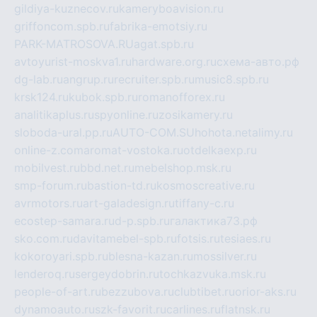
gildiya-kuznecov.ru
kameryboavision.ru
griffoncom.spb.ru
fabrika-emotsiy.ru
PARK-MATROSOVA.RU
agat.spb.ru
avtoyurist-moskva1.ru
hardware.org.ru
схема-авто.рф
dg-lab.ru
angrup.ru
recruiter.spb.ru
music8.spb.ru
krsk124.ru
kubok.spb.ru
romanofforex.ru
analitikaplus.ru
spyonline.ru
zosikamery.ru
sloboda-ural.pp.ru
AUTO-COM.SU
hohota.net
alimy.ru
online-z.com
aromat-vostoka.ru
otdelkaexp.ru
mobilvest.ru
bbd.net.ru
mebelshop.msk.ru
smp-forum.ru
bastion-td.ru
kosmoscreative.ru
avrmotors.ru
art-galadesign.ru
tiffany-c.ru
ecostep-samara.ru
d-p.spb.ru
галактика73.рф
sko.com.ru
davitamebel-spb.ru
fotsis.ru
tesiaes.ru
kokoroyari.spb.ru
blesna-kazan.ru
mossilver.ru
lenderoq.ru
sergeydobrin.ru
tochkazvuka.msk.ru
people-of-art.ru
bezzubova.ru
clubtibet.ru
orior-aks.ru
dynamoauto.ru
szk-favorit.ru
carlines.ru
flatnsk.ru