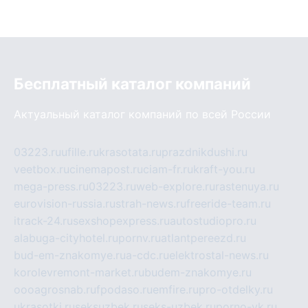
Бесплатный каталог компаний
Актуальный каталог компаний по всей России
03223.ru
ufille.ru
krasotata.ru
prazdnikdushi.ru
veetbox.ru
cinemapost.ru
ciam-fr.ru
kraft-you.ru
mega-press.ru
03223.ru
web-explore.ru
rastenuya.ru
eurovision-russia.ru
strah-news.ru
freeride-team.ru
itrack-24.ru
sexshopexpress.ru
autostudiopro.ru
alabuga-cityhotel.ru
pornv.ru
atlantpereezd.ru
bud-em-znakomye.ru
a-cdc.ru
elektrostal-news.ru
korolevremont-market.ru
budem-znakomye.ru
oooagrosnab.ru
fpodaso.ru
emfire.ru
pro-otdelky.ru
ukrasotki.ru
seksuzbek.ru
seks-uzbek.ru
porno-vk.ru