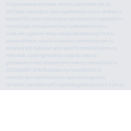
kingbolenskaner.ru
alex-motor.ru
astroline.net.ru
act1.spb.ru
polyglot.com.ru
gidlipetsk.ru
ooo-driada.ru
detsad125.ru
mir-zdoroviya.ru
bruslanovo.ru
siterem.ru
council.spb.ru
лодкипатриот.рф
kafekolizey.ru
iclub.net.ru
gazon-easy.ru
sugarepilekb.ru
grinox.ru
pylesostineco.ru
msts-ozarenie.ru
kameryjooan.ru
artemovskij.ru
dopler.spb.ru
aid70.ru
metall-perm.ru
ndm.msk.ru
ratingzooshop.ru
apiaccess.ru
globalautotrade.info
bezverhovskoe.ru
drsschool.ru
ZOOSMART.SPB.RU
dalakony.ru
medikijob.ru
remontt.spb.ru
photostudia.spb.ru
myragon.ru
terramia.ru
academy62.ru
gardengallereya.ru
rti.com.ru
artem-news.ru
biserinca.ru
krasnodarkurort.com
imshowtv.ru
mebel-v-tule.ru
mobtopik.ru
pcsecurity.net.ru
tool-sib.ru
multimetrunit.ru
sp-tour.ru
fan-cs.ru
santeh-russia.ru
symbian9.net.ru
DSHAIR.RU
tmmotors.spb.ru
xjocuricopii.com
musavtomat.msk.ru
obustrojdom.ru
sovetcik.ru
ybaranovskaya.ru