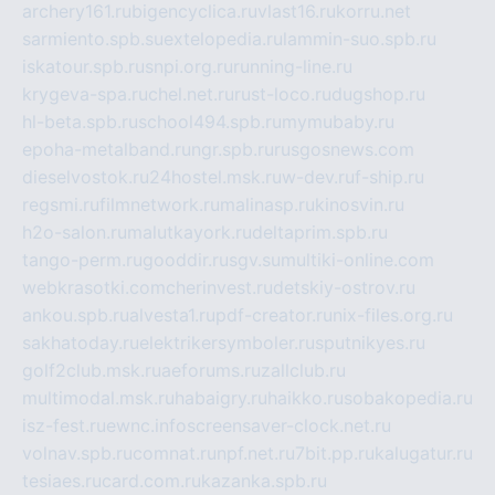
archery161.ru
bigencyclica.ru
vlast16.ru
korru.net
sarmiento.spb.su
extelopedia.ru
lammin-suo.spb.ru
iskatour.spb.ru
snpi.org.ru
running-line.ru
krygeva-spa.ru
chel.net.ru
rust-loco.ru
dugshop.ru
hl-beta.spb.ru
school494.spb.ru
mymubaby.ru
epoha-metalband.ru
ngr.spb.ru
rusgosnews.com
dieselvostok.ru
24hostel.msk.ru
w-dev.ru
f-ship.ru
regsmi.ru
filmnetwork.ru
malinasp.ru
kinosvin.ru
h2o-salon.ru
malutkayork.ru
deltaprim.spb.ru
tango-perm.ru
gooddir.ru
sgv.su
multiki-online.com
webkrasotki.com
cherinvest.ru
detskiy-ostrov.ru
ankou.spb.ru
alvesta1.ru
pdf-creator.ru
nix-files.org.ru
sakhatoday.ru
elektrikersymboler.ru
sputnikyes.ru
golf2club.msk.ru
aeforums.ru
zallclub.ru
multimodal.msk.ru
habaigry.ru
haikko.ru
sobakopedia.ru
isz-fest.ru
ewnc.info
screensaver-clock.net.ru
volnav.spb.ru
comnat.ru
npf.net.ru
7bit.pp.ru
kalugatur.ru
tesiaes.ru
card.com.ru
kazanka.spb.ru