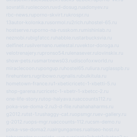
sovratili.ru
olecoon.ru
vd-dosug.ru
adonyev.ru
rbc-news.ru
porno-skvirt.ru
krospr.ru
13autor-kolonka.ru
sormol.ru
2rich.ru
hostel-65.ru
hostserve.ru
porno-na-russkom.ru
mishinlab.ru
neznobi.ru
bigfatcc.ru
habble.ru
starbucksvia.ru
delfinet.ru
silvernano.ru
elestal.ru
vektor-doroga.ru
velotrenajery.ru
pronso54.ru
lenasever.ru
lovinskix.ru
show-pets.ru
smartnews03.ru
discofoxworld.ru
miraclecoon.ru
pongup.ru
hostel65.ru
liura.ru
glasspb.ru
firehunters.ru
gribowo.ru
gnalis.ru
bulkitula.ru
hometown-france.ru
1-xbeticricetc-1-xbetti-5.ru
shop-garena.ru
cricetc-1-xbetr-1-xbetcc-2.ru
one-life-story.ru
top-halyava.ru
accounts112.ru
poka-vse-doma-2.ru
3-d-file.ru
hahahaharms.ru
g2012.ru
tst-1.ru
shaggy-cat.ru
opsmgr.ru
ev-gallery.ru
g-2012.ru
ops-mgr.ru
accounts-112.ru
csm-demo.ru
poka-vse-doma2.ru
airgungames.ru
allseo-host.ru