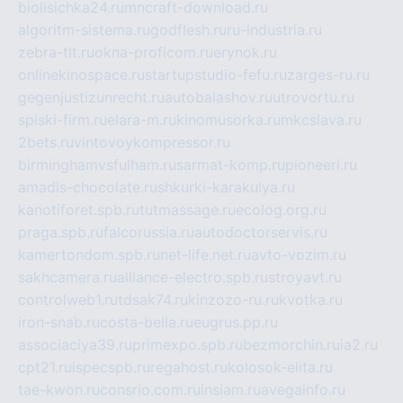
biolisichka24.ru
mncraft-download.ru
algoritm-sistema.ru
godflesh.ru
ru-industria.ru
zebra-tlt.ru
okna-proficom.ru
erynok.ru
onlinekinospace.ru
startupstudio-fefu.ru
zarges-ru.ru
gegenjustizunrecht.ru
autobalashov.ru
utrovortu.ru
spiski-firm.ru
elara-m.ru
kinomusorka.ru
mkcslava.ru
2bets.ru
vintovoykompressor.ru
birminghamvsfulham.ru
sarmat-komp.ru
pioneeri.ru
amadis-chocolate.ru
shkurki-karakulya.ru
kanotiforet.spb.ru
tutmassage.ru
ecolog.org.ru
praga.spb.ru
falcorussia.ru
autodoctorservis.ru
kamertondom.spb.ru
net-life.net.ru
avto-vozim.ru
sakhcamera.ru
alliance-electro.spb.ru
stroyavt.ru
controlweb1.ru
tdsak74.ru
kinzozo-ru.ru
kvotka.ru
iron-snab.ru
costa-bella.ru
eugrus.pp.ru
associaciya39.ru
primexpo.spb.ru
bezmorchin.ru
ia2.ru
cpt21.ru
ispecspb.ru
regahost.ru
kolosok-elita.ru
tae-kwon.ru
consrio.com.ru
insiam.ru
avegainfo.ru