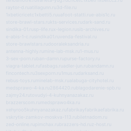
tehosmotre.ru
varieta-yug.ru
cricetc1xbetr1xbetcc2.ru
raytor-d.ru
atillagunn.ru
3d-file.ru
1xbeticricetc1xbetti5.ru
uafoot-statti.ru
e-abis1c.ru
store-brawl-stars.ru
kts-services.ru
dark-sand.ru
sindika-01.ru
sp-life.ru
x-legion.ru
sib-archives.ru
e-abis-1-c.ru
sindika01.ru
venda-festival.ru
store-brawlstars.ru
dooraleksandria.ru
antenna-highly.ru
mine-lab-msk.ru
1-mus.ru
3-sex-porn.ru
ban-damn.ru
purse-factory.ru
viagra-tablet.ru
fasbags.ru
adler-jun.ru
bandamn.ru
fincontech.ru
3sexporn.ru
1mus.ru
darksand.ru
rebus-toys.ru
minelab-msk.ru
alabuga-cityhotel.ru
medsprawo-4-ka.ru
2864420.ru
blagodarenie-spb.ru
zajmy24.ru
tovudyi-4-kuhnyanazakaz.ru
brazzerscom.ru
medsprawo4ka.ru
xehyroo5kuhnyanazakaz.ru
fabrikayfabrikaefabrika.ru
vskrytie-zamkov-moskva-113.ru
biletnadom.ru
zed-online.ru
pimchax.ru
brazzers-hd.ru
z-host.ru