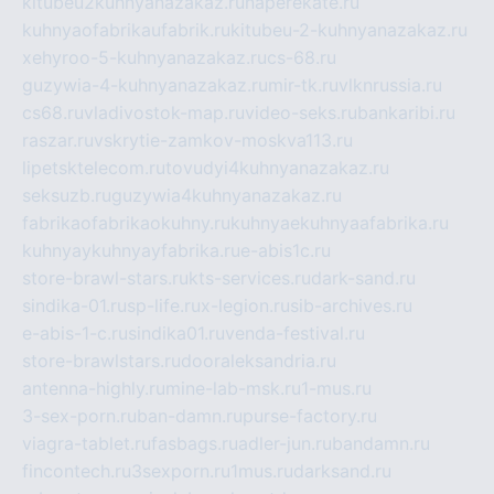
kitubeu2kuhnyanazakaz.ru
naperekate.ru
kuhnyaofabrikaufabrik.ru
kitubeu-2-kuhnyanazakaz.ru
xehyroo-5-kuhnyanazakaz.ru
cs-68.ru
guzywia-4-kuhnyanazakaz.ru
mir-tk.ru
vlknrussia.ru
cs68.ru
vladivostok-map.ru
video-seks.ru
bankaribi.ru
raszar.ru
vskrytie-zamkov-moskva113.ru
lipetsktelecom.ru
tovudyi4kuhnyanazakaz.ru
seksuzb.ru
guzywia4kuhnyanazakaz.ru
fabrikaofabrikaokuhny.ru
kuhnyaekuhnyaafabrika.ru
kuhnyaykuhnyayfabrika.ru
e-abis1c.ru
store-brawl-stars.ru
kts-services.ru
dark-sand.ru
sindika-01.ru
sp-life.ru
x-legion.ru
sib-archives.ru
e-abis-1-c.ru
sindika01.ru
venda-festival.ru
store-brawlstars.ru
dooraleksandria.ru
antenna-highly.ru
mine-lab-msk.ru
1-mus.ru
3-sex-porn.ru
ban-damn.ru
purse-factory.ru
viagra-tablet.ru
fasbags.ru
adler-jun.ru
bandamn.ru
fincontech.ru
3sexporn.ru
1mus.ru
darksand.ru