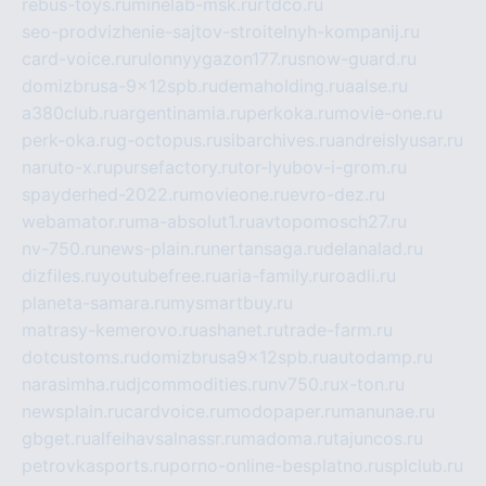
rebus-toys.ru
minelab-msk.ru
rtdco.ru
seo-prodvizhenie-sajtov-stroitelnyh-kompanij.ru
card-voice.ru
rulonnyygazon177.ru
snow-guard.ru
domizbrusa-9x12spb.ru
demaholding.ru
aalse.ru
a380club.ru
argentinamia.ru
perkoka.ru
movie-one.ru
perk-oka.ru
g-octopus.ru
sibarchives.ru
andreislyusar.ru
naruto-x.ru
pursefactory.ru
tor-lyubov-i-grom.ru
spayderhed-2022.ru
movieone.ru
evro-dez.ru
webamator.ru
ma-absolut1.ru
avtopomosch27.ru
nv-750.ru
news-plain.ru
nertansaga.ru
delanalad.ru
dizfiles.ru
youtubefree.ru
aria-family.ru
roadli.ru
planeta-samara.ru
mysmartbuy.ru
matrasy-kemerovo.ru
ashanet.ru
trade-farm.ru
dotcustoms.ru
domizbrusa9x12spb.ru
autodamp.ru
narasimha.ru
djcommodities.ru
nv750.ru
x-ton.ru
newsplain.ru
cardvoice.ru
modopaper.ru
manunae.ru
gbget.ru
alfeihavsalnassr.ru
madoma.ru
tajuncos.ru
petrovkasports.ru
porno-online-besplatno.ru
splclub.ru