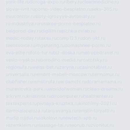
york-life.ru
doroga-expo.ru
ribery.ru
cleanmedicine.ru
slovar-ivrit.ru
porno-video-besplatno.ru
seks-365.ru
ovucontrol.ru
sloty-igrovyye-avtomaty.ru
ru-industriya.ru
russkoe-porno-besplatno.ru
belgorod-day.ru
digilith.ru
pichkurovlab.ru
medic-today.ru
taksu.ru
comp123.ru
don-ykt.ru
teensvoice.ru
imgsharing.ru
domashnee-porno.ru
eva-elfie.ru
foto-tur.ru
biz-doska.ru
metropoltravel.ru
veslo-i-yakor.ru
borodino-media.ru
rostotsky.ru
regionufa.ru
weiss-bet.ru
zaryna.ru
casinotablet.ru
universalia.ru
remont-mebeli-moscow.ru
termomur.ru
clubfisher.ru
remstirufa.ru
erdamchi.ru
doramamama.ru
muraviovka-park.ru
worldofwoman.ru
clean-dreams.ru
arkrym.ru
kristinita.ru
dircomputer.ru
healthenter.ru
textexperts.ru
pivnaya-kruzhka.ru
kinofilmy-2021.ru
demolalapaluza.ru
tanyavanya.ru
remstir-tolyatti.ru
msdip.ru
jdol.ru
sokolovr.ru
newtech-spb.ru
rezemkleim.ru
massage-tai.ru
seonub.ru
zvonitut.ru