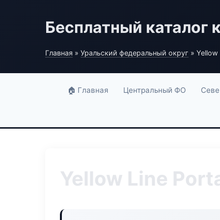
Бесплатный каталог 
Главная
»
Уральский федеральный округ
» Yellow 
🏠 Главная
Центральный ФО
Севе
Yellow Line Port