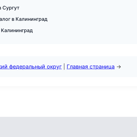
в Сургут
талог в Калининград
в Калининград
кий федеральный округ
|
Главная страница
→