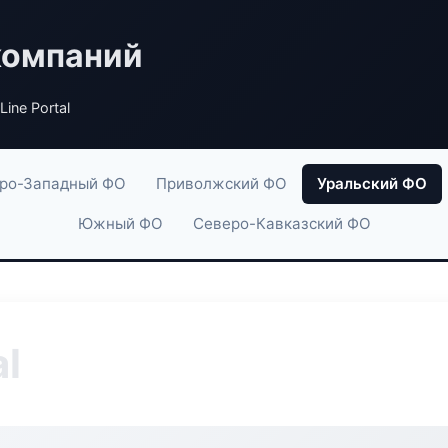
компаний
Line Portal
ро-Западный ФО
Приволжский ФО
Уральский ФО
Южный ФО
Северо-Кавказский ФО
al