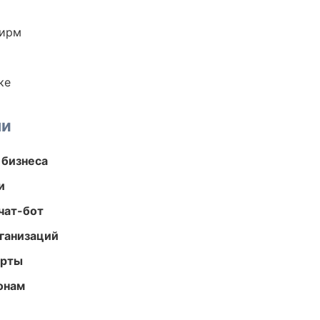
фирм
ке
ми
 бизнеса
и
чат-бот
ганизаций
арты
онам