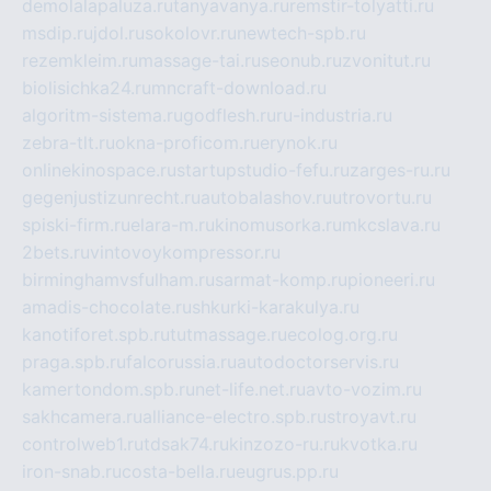
demolalapaluza.ru
tanyavanya.ru
remstir-tolyatti.ru
msdip.ru
jdol.ru
sokolovr.ru
newtech-spb.ru
rezemkleim.ru
massage-tai.ru
seonub.ru
zvonitut.ru
biolisichka24.ru
mncraft-download.ru
algoritm-sistema.ru
godflesh.ru
ru-industria.ru
zebra-tlt.ru
okna-proficom.ru
erynok.ru
onlinekinospace.ru
startupstudio-fefu.ru
zarges-ru.ru
gegenjustizunrecht.ru
autobalashov.ru
utrovortu.ru
spiski-firm.ru
elara-m.ru
kinomusorka.ru
mkcslava.ru
2bets.ru
vintovoykompressor.ru
birminghamvsfulham.ru
sarmat-komp.ru
pioneeri.ru
amadis-chocolate.ru
shkurki-karakulya.ru
kanotiforet.spb.ru
tutmassage.ru
ecolog.org.ru
praga.spb.ru
falcorussia.ru
autodoctorservis.ru
kamertondom.spb.ru
net-life.net.ru
avto-vozim.ru
sakhcamera.ru
alliance-electro.spb.ru
stroyavt.ru
controlweb1.ru
tdsak74.ru
kinzozo-ru.ru
kvotka.ru
iron-snab.ru
costa-bella.ru
eugrus.pp.ru