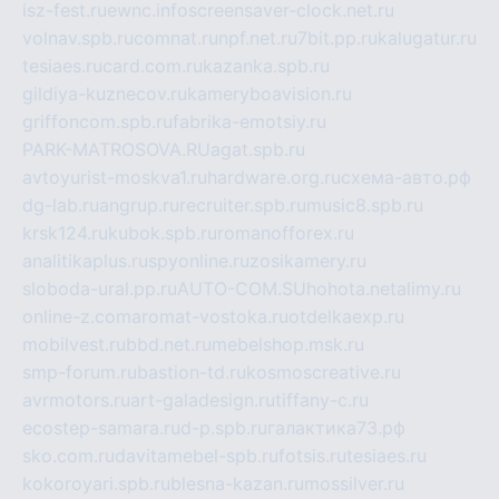
isz-fest.ru
ewnc.info
screensaver-clock.net.ru
volnav.spb.ru
comnat.ru
npf.net.ru
7bit.pp.ru
kalugatur.ru
tesiaes.ru
card.com.ru
kazanka.spb.ru
gildiya-kuznecov.ru
kameryboavision.ru
griffoncom.spb.ru
fabrika-emotsiy.ru
PARK-MATROSOVA.RU
agat.spb.ru
avtoyurist-moskva1.ru
hardware.org.ru
схема-авто.рф
dg-lab.ru
angrup.ru
recruiter.spb.ru
music8.spb.ru
krsk124.ru
kubok.spb.ru
romanofforex.ru
analitikaplus.ru
spyonline.ru
zosikamery.ru
sloboda-ural.pp.ru
AUTO-COM.SU
hohota.net
alimy.ru
online-z.com
aromat-vostoka.ru
otdelkaexp.ru
mobilvest.ru
bbd.net.ru
mebelshop.msk.ru
smp-forum.ru
bastion-td.ru
kosmoscreative.ru
avrmotors.ru
art-galadesign.ru
tiffany-c.ru
ecostep-samara.ru
d-p.spb.ru
галактика73.рф
sko.com.ru
davitamebel-spb.ru
fotsis.ru
tesiaes.ru
kokoroyari.spb.ru
blesna-kazan.ru
mossilver.ru