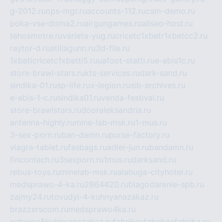
g-2012.ru
ops-mgr.ru
accounts-112.ru
csm-demo.ru
poka-vse-doma2.ru
airgungames.ru
allseo-host.ru
tehosmotre.ru
varieta-yug.ru
cricetc1xbetr1xbetcc2.ru
raytor-d.ru
atillagunn.ru
3d-file.ru
1xbeticricetc1xbetti5.ru
uafoot-statti.ru
e-abis1c.ru
store-brawl-stars.ru
kts-services.ru
dark-sand.ru
sindika-01.ru
sp-life.ru
x-legion.ru
sib-archives.ru
e-abis-1-c.ru
sindika01.ru
venda-festival.ru
store-brawlstars.ru
dooraleksandria.ru
antenna-highly.ru
mine-lab-msk.ru
1-mus.ru
3-sex-porn.ru
ban-damn.ru
purse-factory.ru
viagra-tablet.ru
fasbags.ru
adler-jun.ru
bandamn.ru
fincontech.ru
3sexporn.ru
1mus.ru
darksand.ru
rebus-toys.ru
minelab-msk.ru
alabuga-cityhotel.ru
medsprawo-4-ka.ru
2864420.ru
blagodarenie-spb.ru
zajmy24.ru
tovudyi-4-kuhnyanazakaz.ru
brazzerscom.ru
medsprawo4ka.ru
xehyroo5kuhnyanazakaz.ru
fabrikayfabrikaefabrika.ru