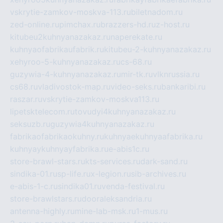
vskrytie-zamkov-moskva-113.ru
biletnadom.ru
zed-online.ru
pimchax.ru
brazzers-hd.ru
z-host.ru
kitubeu2kuhnyanazakaz.ru
naperekate.ru
kuhnyaofabrikaufabrik.ru
kitubeu-2-kuhnyanazakaz.ru
xehyroo-5-kuhnyanazakaz.ru
cs-68.ru
guzywia-4-kuhnyanazakaz.ru
mir-tk.ru
vlknrussia.ru
cs68.ru
vladivostok-map.ru
video-seks.ru
bankaribi.ru
raszar.ru
vskrytie-zamkov-moskva113.ru
lipetsktelecom.ru
tovudyi4kuhnyanazakaz.ru
seksuzb.ru
guzywia4kuhnyanazakaz.ru
fabrikaofabrikaokuhny.ru
kuhnyaekuhnyaafabrika.ru
kuhnyaykuhnyayfabrika.ru
e-abis1c.ru
store-brawl-stars.ru
kts-services.ru
dark-sand.ru
sindika-01.ru
sp-life.ru
x-legion.ru
sib-archives.ru
e-abis-1-c.ru
sindika01.ru
venda-festival.ru
store-brawlstars.ru
dooraleksandria.ru
antenna-highly.ru
mine-lab-msk.ru
1-mus.ru