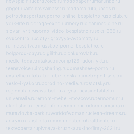
newsplain.ru
cardvoice.ru
modopaper.ru
manunae.ru
gbget.ru
alfeihavsalnassr.ru
madoma.ru
tajuncos.ru
petrovkasports.ru
porno-online-besplatno.ru
splclub.ru
york-life.ru
doroga-expo.ru
ribery.ru
cleanmedicine.ru
slovar-ivrit.ru
porno-video-besplatno.ru
seks-365.ru
ovucontrol.ru
sloty-igrovyye-avtomaty.ru
ru-industriya.ru
russkoe-porno-besplatno.ru
belgorod-day.ru
digilith.ru
pichkurovlab.ru
medic-today.ru
taksu.ru
comp123.ru
don-ykt.ru
teensvoice.ru
imgsharing.ru
domashnee-porno.ru
eva-elfie.ru
foto-tur.ru
biz-doska.ru
metropoltravel.ru
veslo-i-yakor.ru
borodino-media.ru
rostotsky.ru
regionufa.ru
weiss-bet.ru
zaryna.ru
casinotablet.ru
universalia.ru
remont-mebeli-moscow.ru
termomur.ru
clubfisher.ru
remstirufa.ru
erdamchi.ru
doramamama.ru
muraviovka-park.ru
worldofwoman.ru
clean-dreams.ru
arkrym.ru
kristinita.ru
dircomputer.ru
healthenter.ru
textexperts.ru
pivnaya-kruzhka.ru
kinofilmy-2021.ru