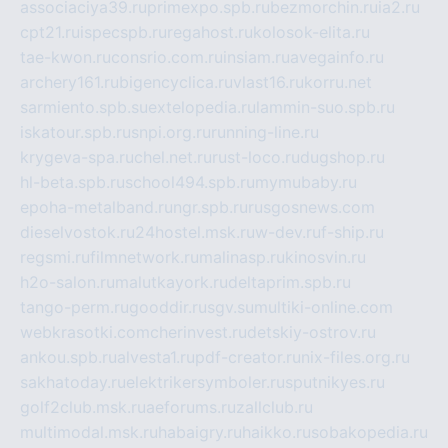
associaciya39.ru
primexpo.spb.ru
bezmorchin.ru
ia2.ru
cpt21.ru
ispecspb.ru
regahost.ru
kolosok-elita.ru
tae-kwon.ru
consrio.com.ru
insiam.ru
avegainfo.ru
archery161.ru
bigencyclica.ru
vlast16.ru
korru.net
sarmiento.spb.su
extelopedia.ru
lammin-suo.spb.ru
iskatour.spb.ru
snpi.org.ru
running-line.ru
krygeva-spa.ru
chel.net.ru
rust-loco.ru
dugshop.ru
hl-beta.spb.ru
school494.spb.ru
mymubaby.ru
epoha-metalband.ru
ngr.spb.ru
rusgosnews.com
dieselvostok.ru
24hostel.msk.ru
w-dev.ru
f-ship.ru
regsmi.ru
filmnetwork.ru
malinasp.ru
kinosvin.ru
h2o-salon.ru
malutkayork.ru
deltaprim.spb.ru
tango-perm.ru
gooddir.ru
sgv.su
multiki-online.com
webkrasotki.com
cherinvest.ru
detskiy-ostrov.ru
ankou.spb.ru
alvesta1.ru
pdf-creator.ru
nix-files.org.ru
sakhatoday.ru
elektrikersymboler.ru
sputnikyes.ru
golf2club.msk.ru
aeforums.ru
zallclub.ru
multimodal.msk.ru
habaigry.ru
haikko.ru
sobakopedia.ru