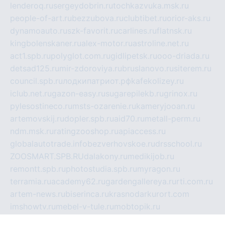
lenderoq.ru
sergeydobrin.ru
tochkazvuka.msk.ru
people-of-art.ru
bezzubova.ru
clubtibet.ru
orior-aks.ru
dynamoauto.ru
szk-favorit.ru
carlines.ru
flatnsk.ru
kingbolenskaner.ru
alex-motor.ru
astroline.net.ru
act1.spb.ru
polyglot.com.ru
gidlipetsk.ru
ooo-driada.ru
detsad125.ru
mir-zdoroviya.ru
bruslanovo.ru
siterem.ru
council.spb.ru
лодкипатриот.рф
kafekolizey.ru
iclub.net.ru
gazon-easy.ru
sugarepilekb.ru
grinox.ru
pylesostineco.ru
msts-ozarenie.ru
kameryjooan.ru
artemovskij.ru
dopler.spb.ru
aid70.ru
metall-perm.ru
ndm.msk.ru
ratingzooshop.ru
apiaccess.ru
globalautotrade.info
bezverhovskoe.ru
drsschool.ru
ZOOSMART.SPB.RU
dalakony.ru
medikijob.ru
remontt.spb.ru
photostudia.spb.ru
myragon.ru
terramia.ru
academy62.ru
gardengallereya.ru
rti.com.ru
artem-news.ru
biserinca.ru
krasnodarkurort.com
imshowtv.ru
mebel-v-tule.ru
mobtopik.ru
pcsecurity.net.ru
tool-sib.ru
multimetrunit.ru
sp-tour.ru