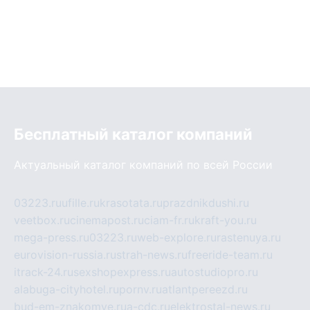
Бесплатный каталог компаний
Актуальный каталог компаний по всей России
03223.ru
ufille.ru
krasotata.ru
prazdnikdushi.ru
veetbox.ru
cinemapost.ru
ciam-fr.ru
kraft-you.ru
mega-press.ru
03223.ru
web-explore.ru
rastenuya.ru
eurovision-russia.ru
strah-news.ru
freeride-team.ru
itrack-24.ru
sexshopexpress.ru
autostudiopro.ru
alabuga-cityhotel.ru
pornv.ru
atlantpereezd.ru
bud-em-znakomye.ru
a-cdc.ru
elektrostal-news.ru