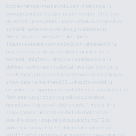
korolevremont-market.ru
budem-znakomye.ru
oooagrosnab.ru
fpodaso.ru
emfire.ru
pro-otdelky.ru
ukrasotki.ru
seksuzbek.ru
seks-uzbek.ru
porno-vk.ru
sovratili.ru
olecoon.ru
vd-dosug.ru
adonyev.ru
rbc-news.ru
porno-skvirt.ru
krospr.ru
13autor-kolonka.ru
sormol.ru
2rich.ru
hostel-65.ru
hostserve.ru
porno-na-russkom.ru
mishinlab.ru
neznobi.ru
bigfatcc.ru
habble.ru
starbucksvia.ru
delfinet.ru
silvernano.ru
elestal.ru
vektor-doroga.ru
velotrenajery.ru
pronso54.ru
lenasever.ru
lovinskix.ru
show-pets.ru
smartnews03.ru
discofoxworld.ru
miraclecoon.ru
pongup.ru
hostel65.ru
liura.ru
glasspb.ru
firehunters.ru
gribowo.ru
gnalis.ru
bulkitula.ru
hometown-france.ru
1-xbeticricetc-1-xbetti-5.ru
shop-garena.ru
cricetc-1-xbetr-1-xbetcc-2.ru
one-life-story.ru
top-halyava.ru
accounts112.ru
poka-vse-doma-2.ru
3-d-file.ru
hahahaharms.ru
g2012.ru
tst-1.ru
shaggy-cat.ru
opsmgr.ru
ev-gallery.ru