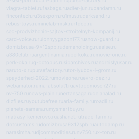
3-sex-porn.ru
ban-damn.ru
purse-factory.ru
viagra-tablet.ru
fasbags.ru
adler-jun.ru
bandamn.ru
fincontech.ru
3sexporn.ru
1mus.ru
darksand.ru
rebus-toys.ru
minelab-msk.ru
rtdco.ru
seo-prodvizhenie-sajtov-stroitelnyh-kompanij.ru
card-voice.ru
rulonnyygazon177.ru
snow-guard.ru
domizbrusa-9x12spb.ru
demaholding.ru
aalse.ru
a380club.ru
argentinamia.ru
perkoka.ru
movie-one.ru
perk-oka.ru
g-octopus.ru
sibarchives.ru
andreislyusar.ru
naruto-x.ru
pursefactory.ru
tor-lyubov-i-grom.ru
spayderhed-2022.ru
movieone.ru
evro-dez.ru
webamator.ru
ma-absolut1.ru
avtopomosch27.ru
nv-750.ru
news-plain.ru
nertansaga.ru
delanalad.ru
dizfiles.ru
youtubefree.ru
aria-family.ru
roadli.ru
planeta-samara.ru
mysmartbuy.ru
matrasy-kemerovo.ru
ashanet.ru
trade-farm.ru
dotcustoms.ru
domizbrusa9x12spb.ru
autodamp.ru
narasimha.ru
djcommodities.ru
nv750.ru
x-ton.ru