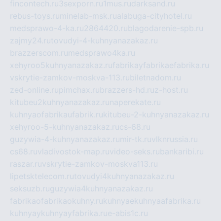
fincontech.ru
3sexporn.ru
1mus.ru
darksand.ru
rebus-toys.ru
minelab-msk.ru
alabuga-cityhotel.ru
medsprawo-4-ka.ru
2864420.ru
blagodarenie-spb.ru
zajmy24.ru
tovudyi-4-kuhnyanazakaz.ru
brazzerscom.ru
medsprawo4ka.ru
xehyroo5kuhnyanazakaz.ru
fabrikayfabrikaefabrika.ru
vskrytie-zamkov-moskva-113.ru
biletnadom.ru
zed-online.ru
pimchax.ru
brazzers-hd.ru
z-host.ru
kitubeu2kuhnyanazakaz.ru
naperekate.ru
kuhnyaofabrikaufabrik.ru
kitubeu-2-kuhnyanazakaz.ru
xehyroo-5-kuhnyanazakaz.ru
cs-68.ru
guzywia-4-kuhnyanazakaz.ru
mir-tk.ru
vlknrussia.ru
cs68.ru
vladivostok-map.ru
video-seks.ru
bankaribi.ru
raszar.ru
vskrytie-zamkov-moskva113.ru
lipetsktelecom.ru
tovudyi4kuhnyanazakaz.ru
seksuzb.ru
guzywia4kuhnyanazakaz.ru
fabrikaofabrikaokuhny.ru
kuhnyaekuhnyaafabrika.ru
kuhnyaykuhnyayfabrika.ru
e-abis1c.ru