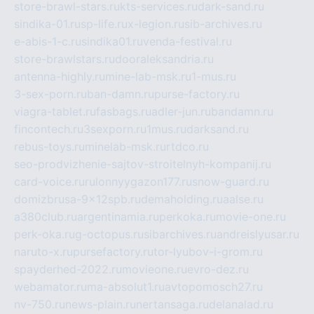
store-brawl-stars.ru
kts-services.ru
dark-sand.ru
sindika-01.ru
sp-life.ru
x-legion.ru
sib-archives.ru
e-abis-1-c.ru
sindika01.ru
venda-festival.ru
store-brawlstars.ru
dooraleksandria.ru
antenna-highly.ru
mine-lab-msk.ru
1-mus.ru
3-sex-porn.ru
ban-damn.ru
purse-factory.ru
viagra-tablet.ru
fasbags.ru
adler-jun.ru
bandamn.ru
fincontech.ru
3sexporn.ru
1mus.ru
darksand.ru
rebus-toys.ru
minelab-msk.ru
rtdco.ru
seo-prodvizhenie-sajtov-stroitelnyh-kompanij.ru
card-voice.ru
rulonnyygazon177.ru
snow-guard.ru
domizbrusa-9x12spb.ru
demaholding.ru
aalse.ru
a380club.ru
argentinamia.ru
perkoka.ru
movie-one.ru
perk-oka.ru
g-octopus.ru
sibarchives.ru
andreislyusar.ru
naruto-x.ru
pursefactory.ru
tor-lyubov-i-grom.ru
spayderhed-2022.ru
movieone.ru
evro-dez.ru
webamator.ru
ma-absolut1.ru
avtopomosch27.ru
nv-750.ru
news-plain.ru
nertansaga.ru
delanalad.ru