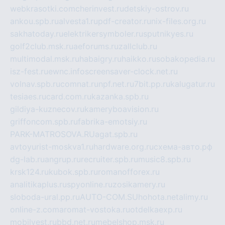
webkrasotki.com
cherinvest.ru
detskiy-ostrov.ru
ankou.spb.ru
alvesta1.ru
pdf-creator.ru
nix-files.org.ru
sakhatoday.ru
elektrikersymboler.ru
sputnikyes.ru
golf2club.msk.ru
aeforums.ru
zallclub.ru
multimodal.msk.ru
habaigry.ru
haikko.ru
sobakopedia.ru
isz-fest.ru
ewnc.info
screensaver-clock.net.ru
volnav.spb.ru
comnat.ru
npf.net.ru
7bit.pp.ru
kalugatur.ru
tesiaes.ru
card.com.ru
kazanka.spb.ru
gildiya-kuznecov.ru
kameryboavision.ru
griffoncom.spb.ru
fabrika-emotsiy.ru
PARK-MATROSOVA.RU
agat.spb.ru
avtoyurist-moskva1.ru
hardware.org.ru
схема-авто.рф
dg-lab.ru
angrup.ru
recruiter.spb.ru
music8.spb.ru
krsk124.ru
kubok.spb.ru
romanofforex.ru
analitikaplus.ru
spyonline.ru
zosikamery.ru
sloboda-ural.pp.ru
AUTO-COM.SU
hohota.net
alimy.ru
online-z.com
aromat-vostoka.ru
otdelkaexp.ru
mobilvest.ru
bbd.net.ru
mebelshop.msk.ru