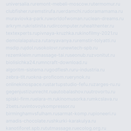
universalia.ru
remont-mebeli-moscow.ru
termomur.ru
clubfisher.ru
remstirufa.ru
erdamchi.ru
doramamama.ru
muraviovka-park.ru
worldofwoman.ru
clean-dreams.ru
arkrym.ru
kristinita.ru
dircomputer.ru
healthenter.ru
textexperts.ru
pivnaya-kruzhka.ru
kinofilmy-2021.ru
demolalapaluza.ru
tanyavanya.ru
remstir-tolyatti.ru
msdip.ru
jdol.ru
sokolovr.ru
newtech-spb.ru
rezemkleim.ru
massage-tai.ru
seonub.ru
zvonitut.ru
biolisichka24.ru
mncraft-download.ru
algoritm-sistema.ru
godflesh.ru
ru-industria.ru
zebra-tlt.ru
okna-proficom.ru
erynok.ru
onlinekinospace.ru
startupstudio-fefu.ru
zarges-ru.ru
gegenjustizunrecht.ru
autobalashov.ru
utrovortu.ru
spiski-firm.ru
elara-m.ru
kinomusorka.ru
mkcslava.ru
2bets.ru
vintovoykompressor.ru
birminghamvsfulham.ru
sarmat-komp.ru
pioneeri.ru
amadis-chocolate.ru
shkurki-karakulya.ru
kanotiforet.spb.ru
tutmassage.ru
ecolog.org.ru