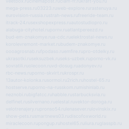
veetbox.ru
cinemapost.ru
ciam-fr.ru
kraft-you.ru
mega-press.ru
03223.ru
web-explore.ru
rastenuya.ru
eurovision-russia.ru
strah-news.ru
freeride-team.ru
itrack-24.ru
sexshopexpress.ru
autostudiopro.ru
alabuga-cityhotel.ru
pornv.ru
atlantpereezd.ru
bud-em-znakomye.ru
a-cdc.ru
elektrostal-news.ru
korolevremont-market.ru
budem-znakomye.ru
oooagrosnab.ru
fpodaso.ru
emfire.ru
pro-otdelky.ru
ukrasotki.ru
seksuzbek.ru
seks-uzbek.ru
porno-vk.ru
sovratili.ru
olecoon.ru
vd-dosug.ru
adonyev.ru
rbc-news.ru
porno-skvirt.ru
krospr.ru
13autor-kolonka.ru
sormol.ru
2rich.ru
hostel-65.ru
hostserve.ru
porno-na-russkom.ru
mishinlab.ru
neznobi.ru
bigfatcc.ru
habble.ru
starbucksvia.ru
delfinet.ru
silvernano.ru
elestal.ru
vektor-doroga.ru
velotrenajery.ru
pronso54.ru
lenasever.ru
lovinskix.ru
show-pets.ru
smartnews03.ru
discofoxworld.ru
miraclecoon.ru
pongup.ru
hostel65.ru
liura.ru
glasspb.ru