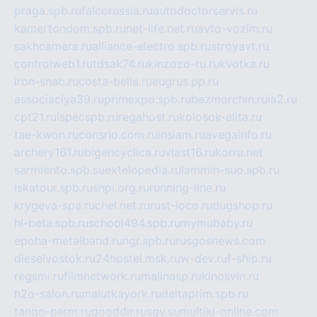
praga.spb.ru
falcorussia.ru
autodoctorservis.ru
kamertondom.spb.ru
net-life.net.ru
avto-vozim.ru
sakhcamera.ru
alliance-electro.spb.ru
stroyavt.ru
controlweb1.ru
tdsak74.ru
kinzozo-ru.ru
kvotka.ru
iron-snab.ru
costa-bella.ru
eugrus.pp.ru
associaciya39.ru
primexpo.spb.ru
bezmorchin.ru
ia2.ru
cpt21.ru
ispecspb.ru
regahost.ru
kolosok-elita.ru
tae-kwon.ru
consrio.com.ru
insiam.ru
avegainfo.ru
archery161.ru
bigencyclica.ru
vlast16.ru
korru.net
sarmiento.spb.su
extelopedia.ru
lammin-suo.spb.ru
iskatour.spb.ru
snpi.org.ru
running-line.ru
krygeva-spa.ru
chel.net.ru
rust-loco.ru
dugshop.ru
hl-beta.spb.ru
school494.spb.ru
mymubaby.ru
epoha-metalband.ru
ngr.spb.ru
rusgosnews.com
dieselvostok.ru
24hostel.msk.ru
w-dev.ru
f-ship.ru
regsmi.ru
filmnetwork.ru
malinasp.ru
kinosvin.ru
h2o-salon.ru
malutkayork.ru
deltaprim.spb.ru
tango-perm.ru
gooddir.ru
sgv.su
multiki-online.com