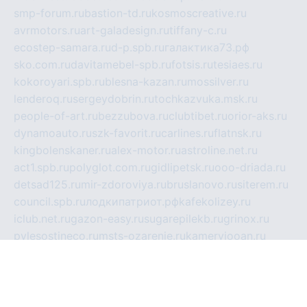
smp-forum.ru
bastion-td.ru
kosmoscreative.ru
avrmotors.ru
art-galadesign.ru
tiffany-c.ru
ecostep-samara.ru
d-p.spb.ru
галактика73.рф
sko.com.ru
davitamebel-spb.ru
fotsis.ru
tesiaes.ru
kokoroyari.spb.ru
blesna-kazan.ru
mossilver.ru
lenderoq.ru
sergeydobrin.ru
tochkazvuka.msk.ru
people-of-art.ru
bezzubova.ru
clubtibet.ru
orior-aks.ru
dynamoauto.ru
szk-favorit.ru
carlines.ru
flatnsk.ru
kingbolenskaner.ru
alex-motor.ru
astroline.net.ru
act1.spb.ru
polyglot.com.ru
gidlipetsk.ru
ooo-driada.ru
detsad125.ru
mir-zdoroviya.ru
bruslanovo.ru
siterem.ru
council.spb.ru
лодкипатриот.рф
kafekolizey.ru
iclub.net.ru
gazon-easy.ru
sugarepilekb.ru
grinox.ru
pylesostineco.ru
msts-ozarenie.ru
kameryjooan.ru
artemovskij.ru
dopler.spb.ru
aid70.ru
metall-perm.ru
ndm.msk.ru
ratingzooshop.ru
apiaccess.ru
globalautotrade.info
bezverhovskoe.ru
drsschool.ru
ZOOSMART.SPB.RU
dalakony.ru
medikijob.ru