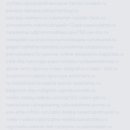
dizfiles.ru
youtubefree.ru
aria-family.ru
roadli.ru
planeta-samara.ru
mysmartbuy.ru
matrasy-kemerovo.ru
ashanet.ru
trade-farm.ru
dotcustoms.ru
domizbrusa9x12spb.ru
autodamp.ru
narasimha.ru
djcommodities.ru
nv750.ru
x-ton.ru
newsplain.ru
cardvoice.ru
modopaper.ru
manunae.ru
gbget.ru
alfeihavsalnassr.ru
madoma.ru
tajuncos.ru
petrovkasports.ru
porno-online-besplatno.ru
splclub.ru
york-life.ru
doroga-expo.ru
ribery.ru
cleanmedicine.ru
slovar-ivrit.ru
porno-video-besplatno.ru
seks-365.ru
ovucontrol.ru
sloty-igrovyye-avtomaty.ru
ru-industriya.ru
russkoe-porno-besplatno.ru
belgorod-day.ru
digilith.ru
pichkurovlab.ru
medic-today.ru
taksu.ru
comp123.ru
don-ykt.ru
teensvoice.ru
imgsharing.ru
domashnee-porno.ru
eva-elfie.ru
foto-tur.ru
biz-doska.ru
metropoltravel.ru
veslo-i-yakor.ru
borodino-media.ru
rostotsky.ru
regionufa.ru
weiss-bet.ru
zaryna.ru
casinotablet.ru