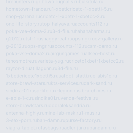
firehunters.ru
gribowo.ru
gnalis.ru
bulkitula.ru
hometown-france.ru
1-xbeticricetc-1-xbetti-5.ru
shop-garena.ru
cricetc-1-xbetr-1-xbetcc-2.ru
one-life-story.ru
top-halyava.ru
accounts112.ru
poka-vse-doma-2.ru
3-d-file.ru
hahahaharms.ru
g2012.ru
tst-1.ru
shaggy-cat.ru
opsmgr.ru
ev-gallery.ru
g-2012.ru
ops-mgr.ru
accounts-112.ru
csm-demo.ru
poka-vse-doma2.ru
airgungames.ru
allseo-host.ru
tehosmotre.ru
varieta-yug.ru
cricetc1xbetr1xbetcc2.ru
raytor-d.ru
atillagunn.ru
3d-file.ru
1xbeticricetc1xbetti5.ru
uafoot-statti.ru
e-abis1c.ru
store-brawl-stars.ru
kts-services.ru
dark-sand.ru
sindika-01.ru
sp-life.ru
x-legion.ru
sib-archives.ru
e-abis-1-c.ru
sindika01.ru
venda-festival.ru
store-brawlstars.ru
dooraleksandria.ru
antenna-highly.ru
mine-lab-msk.ru
1-mus.ru
3-sex-porn.ru
ban-damn.ru
purse-factory.ru
viagra-tablet.ru
fasbags.ru
adler-jun.ru
bandamn.ru