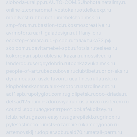
sloboda-ural.pp.ru
AUTO-COM.SU
hohota.net
alimy.ru
online-z.com
aromat-vostoka.ru
otdelkaexp.ru
mobilvest.ru
bbd.net.ru
mebelshop.msk.ru
smp-forum.ru
bastion-td.ru
kosmoscreative.ru
avrmotors.ru
art-galadesign.ru
tiffany-c.ru
ecostep-samara.ru
d-p.spb.ru
галактика73.рф
sko.com.ru
davitamebel-spb.ru
fotsis.ru
tesiaes.ru
kokoroyari.spb.ru
blesna-kazan.ru
mossilver.ru
lenderoq.ru
sergeydobrin.ru
tochkazvuka.msk.ru
people-of-art.ru
bezzubova.ru
clubtibet.ru
orior-aks.ru
dynamoauto.ru
szk-favorit.ru
carlines.ru
flatnsk.ru
kingbolenskaner.ru
alex-motor.ru
astroline.net.ru
act1.spb.ru
polyglot.com.ru
gidlipetsk.ru
ooo-driada.ru
detsad125.ru
mir-zdoroviya.ru
bruslanovo.ru
siterem.ru
council.spb.ru
лодкипатриот.рф
kafekolizey.ru
iclub.net.ru
gazon-easy.ru
sugarepilekb.ru
grinox.ru
pylesostineco.ru
msts-ozarenie.ru
kameryjooan.ru
artemovskij.ru
dopler.spb.ru
aid70.ru
metall-perm.ru