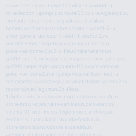
show-pets.ru
smartnews03.ru
discofoxworld.ru
miraclecoon.ru
pongup.ru
hostel65.ru
liura.ru
glasspb.ru
firehunters.ru
gribowo.ru
gnalis.ru
bulkitula.ru
hometown-france.ru
1-xbeticricetc-1-xbetti-5.ru
shop-garena.ru
cricetc-1-xbetr-1-xbetcc-2.ru
one-life-story.ru
top-halyava.ru
accounts112.ru
poka-vse-doma-2.ru
3-d-file.ru
hahahaharms.ru
g2012.ru
tst-1.ru
shaggy-cat.ru
opsmgr.ru
ev-gallery.ru
g-2012.ru
ops-mgr.ru
accounts-112.ru
csm-demo.ru
poka-vse-doma2.ru
airgungames.ru
allseo-host.ru
tehosmotre.ru
varieta-yug.ru
cricetc1xbetr1xbetcc2.ru
raytor-d.ru
atillagunn.ru
3d-file.ru
1xbeticricetc1xbetti5.ru
uafoot-statti.ru
e-abis1c.ru
store-brawl-stars.ru
kts-services.ru
dark-sand.ru
sindika-01.ru
sp-life.ru
x-legion.ru
sib-archives.ru
e-abis-1-c.ru
sindika01.ru
venda-festival.ru
store-brawlstars.ru
dooraleksandria.ru
antenna-highly.ru
mine-lab-msk.ru
1-mus.ru