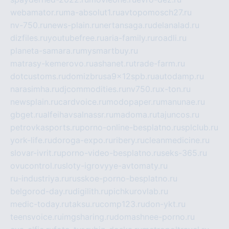
webamator.ru
ma-absolut1.ru
avtopomosch27.ru
nv-750.ru
news-plain.ru
nertansaga.ru
delanalad.ru
dizfiles.ru
youtubefree.ru
aria-family.ru
roadli.ru
planeta-samara.ru
mysmartbuy.ru
matrasy-kemerovo.ru
ashanet.ru
trade-farm.ru
dotcustoms.ru
domizbrusa9x12spb.ru
autodamp.ru
narasimha.ru
djcommodities.ru
nv750.ru
x-ton.ru
newsplain.ru
cardvoice.ru
modopaper.ru
manunae.ru
gbget.ru
alfeihavsalnassr.ru
madoma.ru
tajuncos.ru
petrovkasports.ru
porno-online-besplatno.ru
splclub.ru
york-life.ru
doroga-expo.ru
ribery.ru
cleanmedicine.ru
slovar-ivrit.ru
porno-video-besplatno.ru
seks-365.ru
ovucontrol.ru
sloty-igrovyye-avtomaty.ru
ru-industriya.ru
russkoe-porno-besplatno.ru
belgorod-day.ru
digilith.ru
pichkurovlab.ru
medic-today.ru
taksu.ru
comp123.ru
don-ykt.ru
teensvoice.ru
imgsharing.ru
domashnee-porno.ru