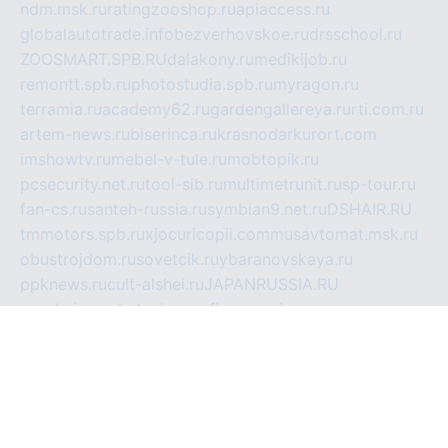
ndm.msk.ru
ratingzooshop.ru
apiaccess.ru
globalautotrade.info
bezverhovskoe.ru
drsschool.ru
ZOOSMART.SPB.RU
dalakony.ru
medikijob.ru
remontt.spb.ru
photostudia.spb.ru
myragon.ru
terramia.ru
academy62.ru
gardengallereya.ru
rti.com.ru
artem-news.ru
biserinca.ru
krasnodarkurort.com
imshowtv.ru
mebel-v-tule.ru
mobtopik.ru
pcsecurity.net.ru
tool-sib.ru
multimetrunit.ru
sp-tour.ru
fan-cs.ru
santeh-russia.ru
symbian9.net.ru
DSHAIR.RU
tmmotors.spb.ru
xjocuricopii.com
musavtomat.msk.ru
obustrojdom.ru
sovetcik.ru
ybaranovskaya.ru
ppknews.ru
cult-alshei.ru
JAPANRUSSIA.RU
proekciyamebel.ru
imper-finans.ru
rim.org.ru
glamourai.ru
brassminus.ru
zabor-pro.ru
ftn.pp.ru
dorogoe58.ru
laimengpacker.ru
kuzova-zapchasti.ru
sageerp.ru
taxodrom.ru
dsrazvitie.ru
hardcity.net.ru
ratinghomegames.ru
topservice25.ru
gubernyan.ru
gtglasslined.ru
ii4.ru
tssport.spb.ru
andorra24.com