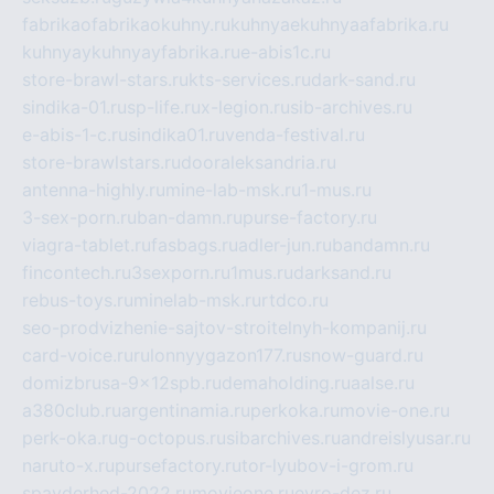
fabrikaofabrikaokuhny.ru
kuhnyaekuhnyaafabrika.ru
kuhnyaykuhnyayfabrika.ru
e-abis1c.ru
store-brawl-stars.ru
kts-services.ru
dark-sand.ru
sindika-01.ru
sp-life.ru
x-legion.ru
sib-archives.ru
e-abis-1-c.ru
sindika01.ru
venda-festival.ru
store-brawlstars.ru
dooraleksandria.ru
antenna-highly.ru
mine-lab-msk.ru
1-mus.ru
3-sex-porn.ru
ban-damn.ru
purse-factory.ru
viagra-tablet.ru
fasbags.ru
adler-jun.ru
bandamn.ru
fincontech.ru
3sexporn.ru
1mus.ru
darksand.ru
rebus-toys.ru
minelab-msk.ru
rtdco.ru
seo-prodvizhenie-sajtov-stroitelnyh-kompanij.ru
card-voice.ru
rulonnyygazon177.ru
snow-guard.ru
domizbrusa-9x12spb.ru
demaholding.ru
aalse.ru
a380club.ru
argentinamia.ru
perkoka.ru
movie-one.ru
perk-oka.ru
g-octopus.ru
sibarchives.ru
andreislyusar.ru
naruto-x.ru
pursefactory.ru
tor-lyubov-i-grom.ru
spayderhed-2022.ru
movieone.ru
evro-dez.ru