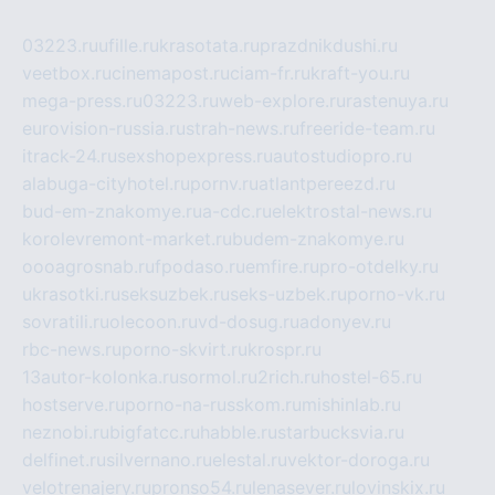
03223.ru
ufille.ru
krasotata.ru
prazdnikdushi.ru
veetbox.ru
cinemapost.ru
ciam-fr.ru
kraft-you.ru
mega-press.ru
03223.ru
web-explore.ru
rastenuya.ru
eurovision-russia.ru
strah-news.ru
freeride-team.ru
itrack-24.ru
sexshopexpress.ru
autostudiopro.ru
alabuga-cityhotel.ru
pornv.ru
atlantpereezd.ru
bud-em-znakomye.ru
a-cdc.ru
elektrostal-news.ru
korolevremont-market.ru
budem-znakomye.ru
oooagrosnab.ru
fpodaso.ru
emfire.ru
pro-otdelky.ru
ukrasotki.ru
seksuzbek.ru
seks-uzbek.ru
porno-vk.ru
sovratili.ru
olecoon.ru
vd-dosug.ru
adonyev.ru
rbc-news.ru
porno-skvirt.ru
krospr.ru
13autor-kolonka.ru
sormol.ru
2rich.ru
hostel-65.ru
hostserve.ru
porno-na-russkom.ru
mishinlab.ru
neznobi.ru
bigfatcc.ru
habble.ru
starbucksvia.ru
delfinet.ru
silvernano.ru
elestal.ru
vektor-doroga.ru
velotrenajery.ru
pronso54.ru
lenasever.ru
lovinskix.ru