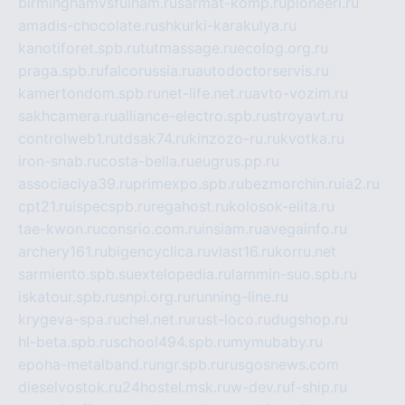
birminghamvsfulham.ru
sarmat-komp.ru
pioneeri.ru
amadis-chocolate.ru
shkurki-karakulya.ru
kanotiforet.spb.ru
tutmassage.ru
ecolog.org.ru
praga.spb.ru
falcorussia.ru
autodoctorservis.ru
kamertondom.spb.ru
net-life.net.ru
avto-vozim.ru
sakhcamera.ru
alliance-electro.spb.ru
stroyavt.ru
controlweb1.ru
tdsak74.ru
kinzozo-ru.ru
kvotka.ru
iron-snab.ru
costa-bella.ru
eugrus.pp.ru
associaciya39.ru
primexpo.spb.ru
bezmorchin.ru
ia2.ru
cpt21.ru
ispecspb.ru
regahost.ru
kolosok-elita.ru
tae-kwon.ru
consrio.com.ru
insiam.ru
avegainfo.ru
archery161.ru
bigencyclica.ru
vlast16.ru
korru.net
sarmiento.spb.su
extelopedia.ru
lammin-suo.spb.ru
iskatour.spb.ru
snpi.org.ru
running-line.ru
krygeva-spa.ru
chel.net.ru
rust-loco.ru
dugshop.ru
hl-beta.spb.ru
school494.spb.ru
mymubaby.ru
epoha-metalband.ru
ngr.spb.ru
rusgosnews.com
dieselvostok.ru
24hostel.msk.ru
w-dev.ru
f-ship.ru