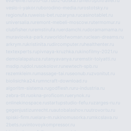
eva-elfie.ru
foto-tur.ru
biz-doska.ru
metropoltravel.ru
veslo-i-yakor.ru
borodino-media.ru
rostotsky.ru
regionufa.ru
weiss-bet.ru
zaryna.ru
casinotablet.ru
universalia.ru
remont-mebeli-moscow.ru
termomur.ru
clubfisher.ru
remstirufa.ru
erdamchi.ru
doramamama.ru
muraviovka-park.ru
worldofwoman.ru
clean-dreams.ru
arkrym.ru
kristinita.ru
dircomputer.ru
healthenter.ru
textexperts.ru
pivnaya-kruzhka.ru
kinofilmy-2021.ru
demolalapaluza.ru
tanyavanya.ru
remstir-tolyatti.ru
msdip.ru
jdol.ru
sokolovr.ru
newtech-spb.ru
rezemkleim.ru
massage-tai.ru
seonub.ru
zvonitut.ru
biolisichka24.ru
mncraft-download.ru
algoritm-sistema.ru
godflesh.ru
ru-industria.ru
zebra-tlt.ru
okna-proficom.ru
erynok.ru
onlinekinospace.ru
startupstudio-fefu.ru
zarges-ru.ru
gegenjustizunrecht.ru
autobalashov.ru
utrovortu.ru
spiski-firm.ru
elara-m.ru
kinomusorka.ru
mkcslava.ru
2bets.ru
vintovoykompressor.ru