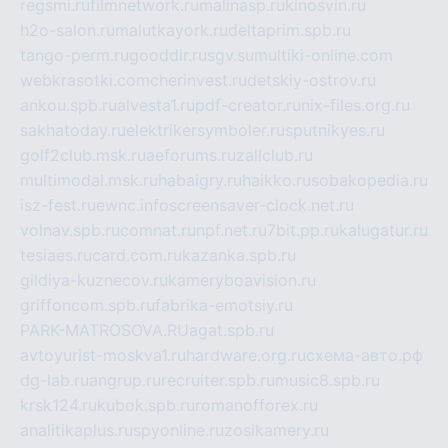
regsmi.ru
filmnetwork.ru
malinasp.ru
kinosvin.ru
h2o-salon.ru
malutkayork.ru
deltaprim.spb.ru
tango-perm.ru
gooddir.ru
sgv.su
multiki-online.com
webkrasotki.com
cherinvest.ru
detskiy-ostrov.ru
ankou.spb.ru
alvesta1.ru
pdf-creator.ru
nix-files.org.ru
sakhatoday.ru
elektrikersymboler.ru
sputnikyes.ru
golf2club.msk.ru
aeforums.ru
zallclub.ru
multimodal.msk.ru
habaigry.ru
haikko.ru
sobakopedia.ru
isz-fest.ru
ewnc.info
screensaver-clock.net.ru
volnav.spb.ru
comnat.ru
npf.net.ru
7bit.pp.ru
kalugatur.ru
tesiaes.ru
card.com.ru
kazanka.spb.ru
gildiya-kuznecov.ru
kameryboavision.ru
griffoncom.spb.ru
fabrika-emotsiy.ru
PARK-MATROSOVA.RU
agat.spb.ru
avtoyurist-moskva1.ru
hardware.org.ru
схема-авто.рф
dg-lab.ru
angrup.ru
recruiter.spb.ru
music8.spb.ru
krsk124.ru
kubok.spb.ru
romanofforex.ru
analitikaplus.ru
spyonline.ru
zosikamery.ru