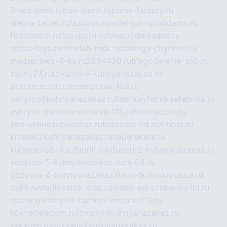
3-sex-porn.ru
ban-damn.ru
purse-factory.ru
viagra-tablet.ru
fasbags.ru
adler-jun.ru
bandamn.ru
fincontech.ru
3sexporn.ru
1mus.ru
darksand.ru
rebus-toys.ru
minelab-msk.ru
alabuga-cityhotel.ru
medsprawo-4-ka.ru
2864420.ru
blagodarenie-spb.ru
zajmy24.ru
tovudyi-4-kuhnyanazakaz.ru
brazzerscom.ru
medsprawo4ka.ru
xehyroo5kuhnyanazakaz.ru
fabrikayfabrikaefabrika.ru
vskrytie-zamkov-moskva-113.ru
biletnadom.ru
zed-online.ru
pimchax.ru
brazzers-hd.ru
z-host.ru
kitubeu2kuhnyanazakaz.ru
naperekate.ru
kuhnyaofabrikaufabrik.ru
kitubeu-2-kuhnyanazakaz.ru
xehyroo-5-kuhnyanazakaz.ru
cs-68.ru
guzywia-4-kuhnyanazakaz.ru
mir-tk.ru
vlknrussia.ru
cs68.ru
vladivostok-map.ru
video-seks.ru
bankaribi.ru
raszar.ru
vskrytie-zamkov-moskva113.ru
lipetsktelecom.ru
tovudyi4kuhnyanazakaz.ru
seksuzb.ru
guzywia4kuhnyanazakaz.ru