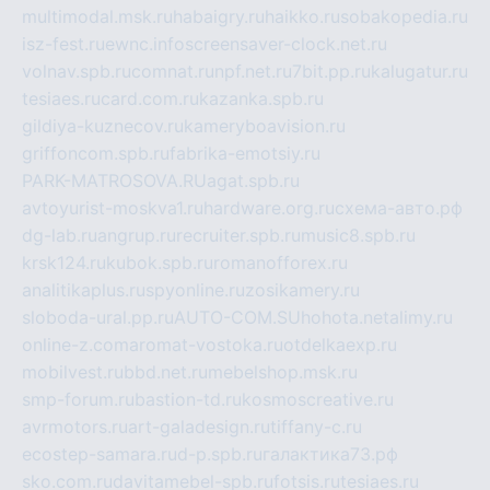
multimodal.msk.ru
habaigry.ru
haikko.ru
sobakopedia.ru
isz-fest.ru
ewnc.info
screensaver-clock.net.ru
volnav.spb.ru
comnat.ru
npf.net.ru
7bit.pp.ru
kalugatur.ru
tesiaes.ru
card.com.ru
kazanka.spb.ru
gildiya-kuznecov.ru
kameryboavision.ru
griffoncom.spb.ru
fabrika-emotsiy.ru
PARK-MATROSOVA.RU
agat.spb.ru
avtoyurist-moskva1.ru
hardware.org.ru
схема-авто.рф
dg-lab.ru
angrup.ru
recruiter.spb.ru
music8.spb.ru
krsk124.ru
kubok.spb.ru
romanofforex.ru
analitikaplus.ru
spyonline.ru
zosikamery.ru
sloboda-ural.pp.ru
AUTO-COM.SU
hohota.net
alimy.ru
online-z.com
aromat-vostoka.ru
otdelkaexp.ru
mobilvest.ru
bbd.net.ru
mebelshop.msk.ru
smp-forum.ru
bastion-td.ru
kosmoscreative.ru
avrmotors.ru
art-galadesign.ru
tiffany-c.ru
ecostep-samara.ru
d-p.spb.ru
галактика73.рф
sko.com.ru
davitamebel-spb.ru
fotsis.ru
tesiaes.ru