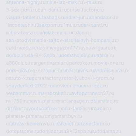
antenna-highly.ru
mine-lab-msk.ru
1-mus.ru
3-sex-porn.ru
ban-damn.ru
purse-factory.ru
viagra-tablet.ru
fasbags.ru
adler-jun.ru
bandamn.ru
fincontech.ru
3sexporn.ru
1mus.ru
darksand.ru
rebus-toys.ru
minelab-msk.ru
rtdco.ru
seo-prodvizhenie-sajtov-stroitelnyh-kompanij.ru
card-voice.ru
rulonnyygazon177.ru
snow-guard.ru
domizbrusa-9x12spb.ru
demaholding.ru
aalse.ru
a380club.ru
argentinamia.ru
perkoka.ru
movie-one.ru
perk-oka.ru
g-octopus.ru
sibarchives.ru
andreislyusar.ru
naruto-x.ru
pursefactory.ru
tor-lyubov-i-grom.ru
spayderhed-2022.ru
movieone.ru
evro-dez.ru
webamator.ru
ma-absolut1.ru
avtopomosch27.ru
nv-750.ru
news-plain.ru
nertansaga.ru
delanalad.ru
dizfiles.ru
youtubefree.ru
aria-family.ru
roadli.ru
planeta-samara.ru
mysmartbuy.ru
matrasy-kemerovo.ru
ashanet.ru
trade-farm.ru
dotcustoms.ru
domizbrusa9x12spb.ru
autodamp.ru