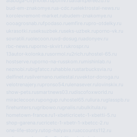
alabuga-cityhotel.ru
pornv.ru
atlantpereezd.ru
bud-em-znakomye.ru
a-cdc.ru
elektrostal-news.ru
korolevremont-market.ru
budem-znakomye.ru
oooagrosnab.ru
fpodaso.ru
emfire.ru
pro-otdelky.ru
ukrasotki.ru
seksuzbek.ru
seks-uzbek.ru
porno-vk.ru
sovratili.ru
olecoon.ru
vd-dosug.ru
adonyev.ru
rbc-news.ru
porno-skvirt.ru
krospr.ru
13autor-kolonka.ru
sormol.ru
2rich.ru
hostel-65.ru
hostserve.ru
porno-na-russkom.ru
mishinlab.ru
neznobi.ru
bigfatcc.ru
habble.ru
starbucksvia.ru
delfinet.ru
silvernano.ru
elestal.ru
vektor-doroga.ru
velotrenajery.ru
pronso54.ru
lenasever.ru
lovinskix.ru
show-pets.ru
smartnews03.ru
discofoxworld.ru
miraclecoon.ru
pongup.ru
hostel65.ru
liura.ru
glasspb.ru
firehunters.ru
gribowo.ru
gnalis.ru
bulkitula.ru
hometown-france.ru
1-xbeticricetc-1-xbetti-5.ru
shop-garena.ru
cricetc-1-xbetr-1-xbetcc-2.ru
one-life-story.ru
top-halyava.ru
accounts112.ru