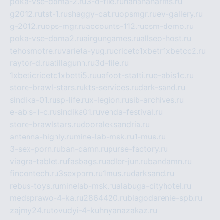
poka-vse-doma-2.ru
3-d-file.ru
hahahaharms.ru
g2012.ru
tst-1.ru
shaggy-cat.ru
opsmgr.ru
ev-gallery.ru
g-2012.ru
ops-mgr.ru
accounts-112.ru
csm-demo.ru
poka-vse-doma2.ru
airgungames.ru
allseo-host.ru
tehosmotre.ru
varieta-yug.ru
cricetc1xbetr1xbetcc2.ru
raytor-d.ru
atillagunn.ru
3d-file.ru
1xbeticricetc1xbetti5.ru
uafoot-statti.ru
e-abis1c.ru
store-brawl-stars.ru
kts-services.ru
dark-sand.ru
sindika-01.ru
sp-life.ru
x-legion.ru
sib-archives.ru
e-abis-1-c.ru
sindika01.ru
venda-festival.ru
store-brawlstars.ru
dooraleksandria.ru
antenna-highly.ru
mine-lab-msk.ru
1-mus.ru
3-sex-porn.ru
ban-damn.ru
purse-factory.ru
viagra-tablet.ru
fasbags.ru
adler-jun.ru
bandamn.ru
fincontech.ru
3sexporn.ru
1mus.ru
darksand.ru
rebus-toys.ru
minelab-msk.ru
alabuga-cityhotel.ru
medsprawo-4-ka.ru
2864420.ru
blagodarenie-spb.ru
zajmy24.ru
tovudyi-4-kuhnyanazakaz.ru