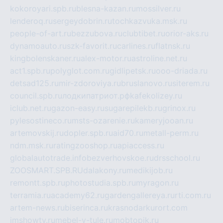
kokoroyari.spb.ru
blesna-kazan.ru
mossilver.ru
lenderoq.ru
sergeydobrin.ru
tochkazvuka.msk.ru
people-of-art.ru
bezzubova.ru
clubtibet.ru
orior-aks.ru
dynamoauto.ru
szk-favorit.ru
carlines.ru
flatnsk.ru
kingbolenskaner.ru
alex-motor.ru
astroline.net.ru
act1.spb.ru
polyglot.com.ru
gidlipetsk.ru
ooo-driada.ru
detsad125.ru
mir-zdoroviya.ru
bruslanovo.ru
siterem.ru
council.spb.ru
лодкипатриот.рф
kafekolizey.ru
iclub.net.ru
gazon-easy.ru
sugarepilekb.ru
grinox.ru
pylesostineco.ru
msts-ozarenie.ru
kameryjooan.ru
artemovskij.ru
dopler.spb.ru
aid70.ru
metall-perm.ru
ndm.msk.ru
ratingzooshop.ru
apiaccess.ru
globalautotrade.info
bezverhovskoe.ru
drsschool.ru
ZOOSMART.SPB.RU
dalakony.ru
medikijob.ru
remontt.spb.ru
photostudia.spb.ru
myragon.ru
terramia.ru
academy62.ru
gardengallereya.ru
rti.com.ru
artem-news.ru
biserinca.ru
krasnodarkurort.com
imshowtv.ru
mebel-v-tule.ru
mobtopik.ru