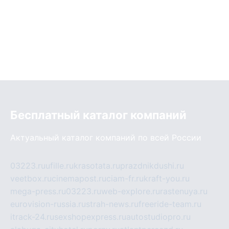
Бесплатный каталог компаний
Актуальный каталог компаний по всей России
03223.ru
ufille.ru
krasotata.ru
prazdnikdushi.ru
veetbox.ru
cinemapost.ru
ciam-fr.ru
kraft-you.ru
mega-press.ru
03223.ru
web-explore.ru
rastenuya.ru
eurovision-russia.ru
strah-news.ru
freeride-team.ru
itrack-24.ru
sexshopexpress.ru
autostudiopro.ru