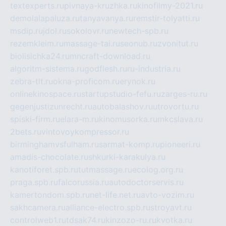
textexperts.ru
pivnaya-kruzhka.ru
kinofilmy-2021.ru
demolalapaluza.ru
tanyavanya.ru
remstir-tolyatti.ru
msdip.ru
jdol.ru
sokolovr.ru
newtech-spb.ru
rezemkleim.ru
massage-tai.ru
seonub.ru
zvonitut.ru
biolisichka24.ru
mncraft-download.ru
algoritm-sistema.ru
godflesh.ru
ru-industria.ru
zebra-tlt.ru
okna-proficom.ru
erynok.ru
onlinekinospace.ru
startupstudio-fefu.ru
zarges-ru.ru
gegenjustizunrecht.ru
autobalashov.ru
utrovortu.ru
spiski-firm.ru
elara-m.ru
kinomusorka.ru
mkcslava.ru
2bets.ru
vintovoykompressor.ru
birminghamvsfulham.ru
sarmat-komp.ru
pioneeri.ru
amadis-chocolate.ru
shkurki-karakulya.ru
kanotiforet.spb.ru
tutmassage.ru
ecolog.org.ru
praga.spb.ru
falcorussia.ru
autodoctorservis.ru
kamertondom.spb.ru
net-life.net.ru
avto-vozim.ru
sakhcamera.ru
alliance-electro.spb.ru
stroyavt.ru
controlweb1.ru
tdsak74.ru
kinzozo-ru.ru
kvotka.ru