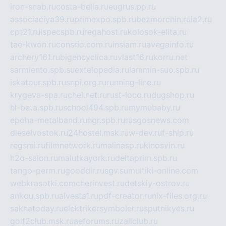
iron-snab.ru
costa-bella.ru
eugrus.pp.ru
associaciya39.ru
primexpo.spb.ru
bezmorchin.ru
ia2.ru
cpt21.ru
ispecspb.ru
regahost.ru
kolosok-elita.ru
tae-kwon.ru
consrio.com.ru
insiam.ru
avegainfo.ru
archery161.ru
bigencyclica.ru
vlast16.ru
korru.net
sarmiento.spb.su
extelopedia.ru
lammin-suo.spb.ru
iskatour.spb.ru
snpi.org.ru
running-line.ru
krygeva-spa.ru
chel.net.ru
rust-loco.ru
dugshop.ru
hl-beta.spb.ru
school494.spb.ru
mymubaby.ru
epoha-metalband.ru
ngr.spb.ru
rusgosnews.com
dieselvostok.ru
24hostel.msk.ru
w-dev.ru
f-ship.ru
regsmi.ru
filmnetwork.ru
malinasp.ru
kinosvin.ru
h2o-salon.ru
malutkayork.ru
deltaprim.spb.ru
tango-perm.ru
gooddir.ru
sgv.su
multiki-online.com
webkrasotki.com
cherinvest.ru
detskiy-ostrov.ru
ankou.spb.ru
alvesta1.ru
pdf-creator.ru
nix-files.org.ru
sakhatoday.ru
elektrikersymboler.ru
sputnikyes.ru
golf2club.msk.ru
aeforums.ru
zallclub.ru