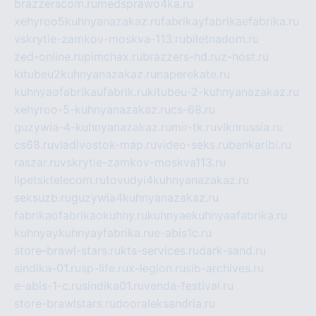
brazzerscom.ru
medsprawo4ka.ru
xehyroo5kuhnyanazakaz.ru
fabrikayfabrikaefabrika.ru
vskrytie-zamkov-moskva-113.ru
biletnadom.ru
zed-online.ru
pimchax.ru
brazzers-hd.ru
z-host.ru
kitubeu2kuhnyanazakaz.ru
naperekate.ru
kuhnyaofabrikaufabrik.ru
kitubeu-2-kuhnyanazakaz.ru
xehyroo-5-kuhnyanazakaz.ru
cs-68.ru
guzywia-4-kuhnyanazakaz.ru
mir-tk.ru
vlknrussia.ru
cs68.ru
vladivostok-map.ru
video-seks.ru
bankaribi.ru
raszar.ru
vskrytie-zamkov-moskva113.ru
lipetsktelecom.ru
tovudyi4kuhnyanazakaz.ru
seksuzb.ru
guzywia4kuhnyanazakaz.ru
fabrikaofabrikaokuhny.ru
kuhnyaekuhnyaafabrika.ru
kuhnyaykuhnyayfabrika.ru
e-abis1c.ru
store-brawl-stars.ru
kts-services.ru
dark-sand.ru
sindika-01.ru
sp-life.ru
x-legion.ru
sib-archives.ru
e-abis-1-c.ru
sindika01.ru
venda-festival.ru
store-brawlstars.ru
dooraleksandria.ru