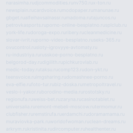
narasimha.ru
djcommodities.ru
nv750.ru
x-ton.ru
newsplain.ru
cardvoice.ru
modopaper.ru
manunae.ru
gbget.ru
alfeihavsalnassr.ru
madoma.ru
tajuncos.ru
petrovkasports.ru
porno-online-besplatno.ru
splclub.ru
york-life.ru
doroga-expo.ru
ribery.ru
cleanmedicine.ru
slovar-ivrit.ru
porno-video-besplatno.ru
seks-365.ru
ovucontrol.ru
sloty-igrovyye-avtomaty.ru
ru-industriya.ru
russkoe-porno-besplatno.ru
belgorod-day.ru
digilith.ru
pichkurovlab.ru
medic-today.ru
taksu.ru
comp123.ru
don-ykt.ru
teensvoice.ru
imgsharing.ru
domashnee-porno.ru
eva-elfie.ru
foto-tur.ru
biz-doska.ru
metropoltravel.ru
veslo-i-yakor.ru
borodino-media.ru
rostotsky.ru
regionufa.ru
weiss-bet.ru
zaryna.ru
casinotablet.ru
universalia.ru
remont-mebeli-moscow.ru
termomur.ru
clubfisher.ru
remstirufa.ru
erdamchi.ru
doramamama.ru
muraviovka-park.ru
worldofwoman.ru
clean-dreams.ru
arkrym.ru
kristinita.ru
dircomputer.ru
healthenter.ru