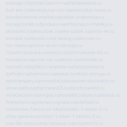
alabuga-cityhotel.ru
pornv.ru
atlantpereezd.ru
bud-em-znakomye.ru
a-cdc.ru
elektrostal-news.ru
korolevremont-market.ru
budem-znakomye.ru
oooagrosnab.ru
fpodaso.ru
emfire.ru
pro-otdelky.ru
ukrasotki.ru
seksuzbek.ru
seks-uzbek.ru
porno-vk.ru
sovratili.ru
olecoon.ru
vd-dosug.ru
adonyev.ru
rbc-news.ru
porno-skvirt.ru
krospr.ru
13autor-kolonka.ru
sormol.ru
2rich.ru
hostel-65.ru
hostserve.ru
porno-na-russkom.ru
mishinlab.ru
neznobi.ru
bigfatcc.ru
habble.ru
starbucksvia.ru
delfinet.ru
silvernano.ru
elestal.ru
vektor-doroga.ru
velotrenajery.ru
pronso54.ru
lenasever.ru
lovinskix.ru
show-pets.ru
smartnews03.ru
discofoxworld.ru
miraclecoon.ru
pongup.ru
hostel65.ru
liura.ru
glasspb.ru
firehunters.ru
gribowo.ru
gnalis.ru
bulkitula.ru
hometown-france.ru
1-xbeticricetc-1-xbetti-5.ru
shop-garena.ru
cricetc-1-xbetr-1-xbetcc-2.ru
one-life-story.ru
top-halyava.ru
accounts112.ru