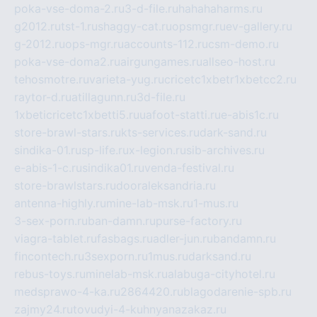
poka-vse-doma-2.ru
3-d-file.ru
hahahaharms.ru
g2012.ru
tst-1.ru
shaggy-cat.ru
opsmgr.ru
ev-gallery.ru
g-2012.ru
ops-mgr.ru
accounts-112.ru
csm-demo.ru
poka-vse-doma2.ru
airgungames.ru
allseo-host.ru
tehosmotre.ru
varieta-yug.ru
cricetc1xbetr1xbetcc2.ru
raytor-d.ru
atillagunn.ru
3d-file.ru
1xbeticricetc1xbetti5.ru
uafoot-statti.ru
e-abis1c.ru
store-brawl-stars.ru
kts-services.ru
dark-sand.ru
sindika-01.ru
sp-life.ru
x-legion.ru
sib-archives.ru
e-abis-1-c.ru
sindika01.ru
venda-festival.ru
store-brawlstars.ru
dooraleksandria.ru
antenna-highly.ru
mine-lab-msk.ru
1-mus.ru
3-sex-porn.ru
ban-damn.ru
purse-factory.ru
viagra-tablet.ru
fasbags.ru
adler-jun.ru
bandamn.ru
fincontech.ru
3sexporn.ru
1mus.ru
darksand.ru
rebus-toys.ru
minelab-msk.ru
alabuga-cityhotel.ru
medsprawo-4-ka.ru
2864420.ru
blagodarenie-spb.ru
zajmy24.ru
tovudyi-4-kuhnyanazakaz.ru