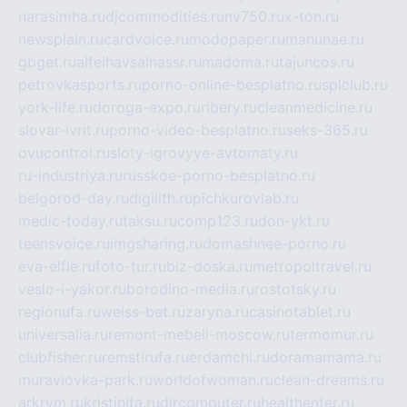
narasimha.ru
djcommodities.ru
nv750.ru
x-ton.ru
newsplain.ru
cardvoice.ru
modopaper.ru
manunae.ru
gbget.ru
alfeihavsalnassr.ru
madoma.ru
tajuncos.ru
petrovkasports.ru
porno-online-besplatno.ru
splclub.ru
york-life.ru
doroga-expo.ru
ribery.ru
cleanmedicine.ru
slovar-ivrit.ru
porno-video-besplatno.ru
seks-365.ru
ovucontrol.ru
sloty-igrovyye-avtomaty.ru
ru-industriya.ru
russkoe-porno-besplatno.ru
belgorod-day.ru
digilith.ru
pichkurovlab.ru
medic-today.ru
taksu.ru
comp123.ru
don-ykt.ru
teensvoice.ru
imgsharing.ru
domashnee-porno.ru
eva-elfie.ru
foto-tur.ru
biz-doska.ru
metropoltravel.ru
veslo-i-yakor.ru
borodino-media.ru
rostotsky.ru
regionufa.ru
weiss-bet.ru
zaryna.ru
casinotablet.ru
universalia.ru
remont-mebeli-moscow.ru
termomur.ru
clubfisher.ru
remstirufa.ru
erdamchi.ru
doramamama.ru
muraviovka-park.ru
worldofwoman.ru
clean-dreams.ru
arkrym.ru
kristinita.ru
dircomputer.ru
healthenter.ru