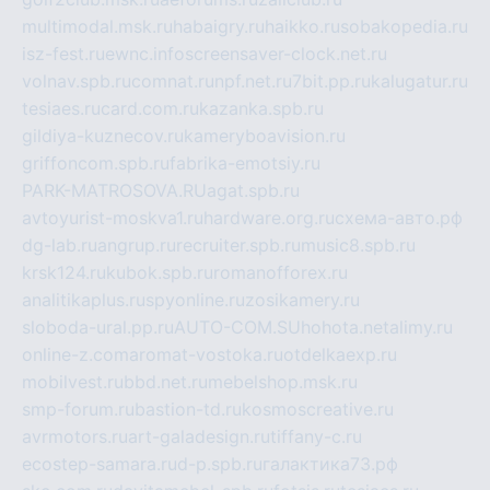
multimodal.msk.ru
habaigry.ru
haikko.ru
sobakopedia.ru
isz-fest.ru
ewnc.info
screensaver-clock.net.ru
volnav.spb.ru
comnat.ru
npf.net.ru
7bit.pp.ru
kalugatur.ru
tesiaes.ru
card.com.ru
kazanka.spb.ru
gildiya-kuznecov.ru
kameryboavision.ru
griffoncom.spb.ru
fabrika-emotsiy.ru
PARK-MATROSOVA.RU
agat.spb.ru
avtoyurist-moskva1.ru
hardware.org.ru
схема-авто.рф
dg-lab.ru
angrup.ru
recruiter.spb.ru
music8.spb.ru
krsk124.ru
kubok.spb.ru
romanofforex.ru
analitikaplus.ru
spyonline.ru
zosikamery.ru
sloboda-ural.pp.ru
AUTO-COM.SU
hohota.net
alimy.ru
online-z.com
aromat-vostoka.ru
otdelkaexp.ru
mobilvest.ru
bbd.net.ru
mebelshop.msk.ru
smp-forum.ru
bastion-td.ru
kosmoscreative.ru
avrmotors.ru
art-galadesign.ru
tiffany-c.ru
ecostep-samara.ru
d-p.spb.ru
галактика73.рф