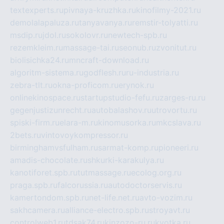
textexperts.ru
pivnaya-kruzhka.ru
kinofilmy-2021.ru
demolalapaluza.ru
tanyavanya.ru
remstir-tolyatti.ru
msdip.ru
jdol.ru
sokolovr.ru
newtech-spb.ru
rezemkleim.ru
massage-tai.ru
seonub.ru
zvonitut.ru
biolisichka24.ru
mncraft-download.ru
algoritm-sistema.ru
godflesh.ru
ru-industria.ru
zebra-tlt.ru
okna-proficom.ru
erynok.ru
onlinekinospace.ru
startupstudio-fefu.ru
zarges-ru.ru
gegenjustizunrecht.ru
autobalashov.ru
utrovortu.ru
spiski-firm.ru
elara-m.ru
kinomusorka.ru
mkcslava.ru
2bets.ru
vintovoykompressor.ru
birminghamvsfulham.ru
sarmat-komp.ru
pioneeri.ru
amadis-chocolate.ru
shkurki-karakulya.ru
kanotiforet.spb.ru
tutmassage.ru
ecolog.org.ru
praga.spb.ru
falcorussia.ru
autodoctorservis.ru
kamertondom.spb.ru
net-life.net.ru
avto-vozim.ru
sakhcamera.ru
alliance-electro.spb.ru
stroyavt.ru
controlweb1.ru
tdsak74.ru
kinzozo-ru.ru
kvotka.ru