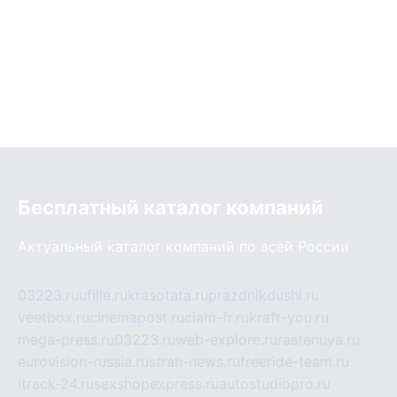
Бесплатный каталог компаний
Актуальный каталог компаний по всей России
03223.ru
ufille.ru
krasotata.ru
prazdnikdushi.ru
veetbox.ru
cinemapost.ru
ciam-fr.ru
kraft-you.ru
mega-press.ru
03223.ru
web-explore.ru
rastenuya.ru
eurovision-russia.ru
strah-news.ru
freeride-team.ru
itrack-24.ru
sexshopexpress.ru
autostudiopro.ru