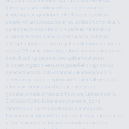
sko.com.ru
davitamebel-spb.ru
fotsis.ru
tesiaes.ru
kokoroyari.spb.ru
blesna-kazan.ru
mossilver.ru
lenderoq.ru
sergeydobrin.ru
tochkazvuka.msk.ru
people-of-art.ru
bezzubova.ru
clubtibet.ru
orior-aks.ru
dynamoauto.ru
szk-favorit.ru
carlines.ru
flatnsk.ru
kingbolenskaner.ru
alex-motor.ru
astroline.net.ru
act1.spb.ru
polyglot.com.ru
gidlipetsk.ru
ooo-driada.ru
detsad125.ru
mir-zdoroviya.ru
bruslanovo.ru
siterem.ru
council.spb.ru
лодкипатриот.рф
kafekolizey.ru
iclub.net.ru
gazon-easy.ru
sugarepilekb.ru
grinox.ru
pylesostineco.ru
msts-ozarenie.ru
kameryjooan.ru
artemovskij.ru
dopler.spb.ru
aid70.ru
metall-perm.ru
ndm.msk.ru
ratingzooshop.ru
apiaccess.ru
globalautotrade.info
bezverhovskoe.ru
drsschool.ru
ZOOSMART.SPB.RU
dalakony.ru
medikijob.ru
remontt.spb.ru
photostudia.spb.ru
myragon.ru
terramia.ru
academy62.ru
gardengallereya.ru
rti.com.ru
artem-news.ru
biserinca.ru
krasnodarkurort.com