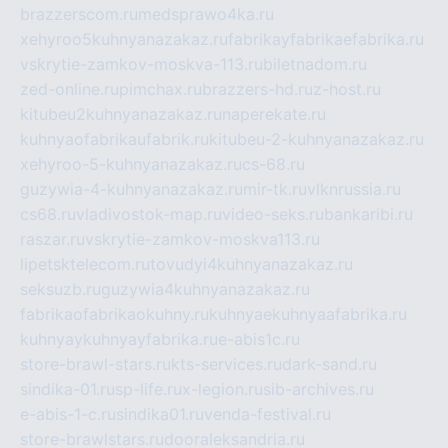
brazzerscom.ru
medsprawo4ka.ru
xehyroo5kuhnyanazakaz.ru
fabrikayfabrikaefabrika.ru
vskrytie-zamkov-moskva-113.ru
biletnadom.ru
zed-online.ru
pimchax.ru
brazzers-hd.ru
z-host.ru
kitubeu2kuhnyanazakaz.ru
naperekate.ru
kuhnyaofabrikaufabrik.ru
kitubeu-2-kuhnyanazakaz.ru
xehyroo-5-kuhnyanazakaz.ru
cs-68.ru
guzywia-4-kuhnyanazakaz.ru
mir-tk.ru
vlknrussia.ru
cs68.ru
vladivostok-map.ru
video-seks.ru
bankaribi.ru
raszar.ru
vskrytie-zamkov-moskva113.ru
lipetsktelecom.ru
tovudyi4kuhnyanazakaz.ru
seksuzb.ru
guzywia4kuhnyanazakaz.ru
fabrikaofabrikaokuhny.ru
kuhnyaekuhnyaafabrika.ru
kuhnyaykuhnyayfabrika.ru
e-abis1c.ru
store-brawl-stars.ru
kts-services.ru
dark-sand.ru
sindika-01.ru
sp-life.ru
x-legion.ru
sib-archives.ru
e-abis-1-c.ru
sindika01.ru
venda-festival.ru
store-brawlstars.ru
dooraleksandria.ru