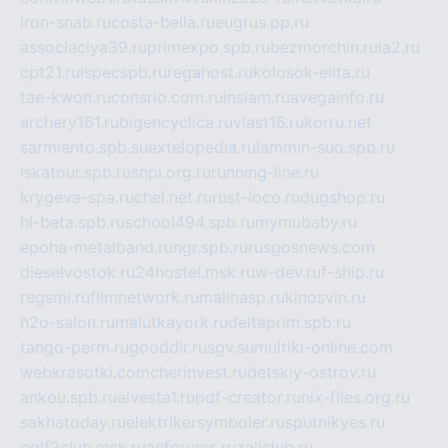
iron-snab.ru
costa-bella.ru
eugrus.pp.ru
associaciya39.ru
primexpo.spb.ru
bezmorchin.ru
ia2.ru
cpt21.ru
ispecspb.ru
regahost.ru
kolosok-elita.ru
tae-kwon.ru
consrio.com.ru
insiam.ru
avegainfo.ru
archery161.ru
bigencyclica.ru
vlast16.ru
korru.net
sarmiento.spb.su
extelopedia.ru
lammin-suo.spb.ru
iskatour.spb.ru
snpi.org.ru
running-line.ru
krygeva-spa.ru
chel.net.ru
rust-loco.ru
dugshop.ru
hl-beta.spb.ru
school494.spb.ru
mymubaby.ru
epoha-metalband.ru
ngr.spb.ru
rusgosnews.com
dieselvostok.ru
24hostel.msk.ru
w-dev.ru
f-ship.ru
regsmi.ru
filmnetwork.ru
malinasp.ru
kinosvin.ru
h2o-salon.ru
malutkayork.ru
deltaprim.spb.ru
tango-perm.ru
gooddir.ru
sgv.su
multiki-online.com
webkrasotki.com
cherinvest.ru
detskiy-ostrov.ru
ankou.spb.ru
alvesta1.ru
pdf-creator.ru
nix-files.org.ru
sakhatoday.ru
elektrikersymboler.ru
sputnikyes.ru
golf2club.msk.ru
aeforums.ru
zallclub.ru