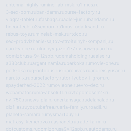
antenna-highly.ru
mine-lab-msk.ru
1-mus.ru
3-sex-porn.ru
ban-damn.ru
purse-factory.ru
viagra-tablet.ru
fasbags.ru
adler-jun.ru
bandamn.ru
fincontech.ru
3sexporn.ru
1mus.ru
darksand.ru
rebus-toys.ru
minelab-msk.ru
rtdco.ru
seo-prodvizhenie-sajtov-stroitelnyh-kompanij.ru
card-voice.ru
rulonnyygazon177.ru
snow-guard.ru
domizbrusa-9x12spb.ru
demaholding.ru
aalse.ru
a380club.ru
argentinamia.ru
perkoka.ru
movie-one.ru
perk-oka.ru
g-octopus.ru
sibarchives.ru
andreislyusar.ru
naruto-x.ru
pursefactory.ru
tor-lyubov-i-grom.ru
spayderhed-2022.ru
movieone.ru
evro-dez.ru
webamator.ru
ma-absolut1.ru
avtopomosch27.ru
nv-750.ru
news-plain.ru
nertansaga.ru
delanalad.ru
dizfiles.ru
youtubefree.ru
aria-family.ru
roadli.ru
planeta-samara.ru
mysmartbuy.ru
matrasy-kemerovo.ru
ashanet.ru
trade-farm.ru
dotcustoms.ru
domizbrusa9x12spb.ru
autodamp.ru