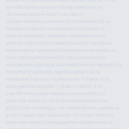
sovratili.ru
olecoon.ru
vd-dosug.ru
adonyev.ru
rbc-news.ru
porno-skvirt.ru
krospr.ru
13autor-kolonka.ru
sormol.ru
2rich.ru
hostel-65.ru
hostserve.ru
porno-na-russkom.ru
mishinlab.ru
neznobi.ru
bigfatcc.ru
habble.ru
starbucksvia.ru
delfinet.ru
silvernano.ru
elestal.ru
vektor-doroga.ru
velotrenajery.ru
pronso54.ru
lenasever.ru
lovinskix.ru
show-pets.ru
smartnews03.ru
discofoxworld.ru
miraclecoon.ru
pongup.ru
hostel65.ru
liura.ru
glasspb.ru
firehunters.ru
gribowo.ru
gnalis.ru
bulkitula.ru
hometown-france.ru
1-xbeticricetc-1-xbetti-5.ru
shop-garena.ru
cricetc-1-xbetr-1-xbetcc-2.ru
one-life-story.ru
top-halyava.ru
accounts112.ru
poka-vse-doma-2.ru
3-d-file.ru
hahahaharms.ru
g2012.ru
tst-1.ru
shaggy-cat.ru
opsmgr.ru
ev-gallery.ru
g-2012.ru
ops-mgr.ru
accounts-112.ru
csm-demo.ru
poka-vse-doma2.ru
airgungames.ru
allseo-host.ru