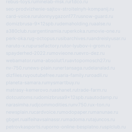
rebus-toys.ru
minelab-msk.ru
rtdco.ru
seo-prodvizhenie-sajtov-stroitelnyh-kompanij.ru
card-voice.ru
rulonnyygazon177.ru
snow-guard.ru
domizbrusa-9x12spb.ru
demaholding.ru
aalse.ru
a380club.ru
argentinamia.ru
perkoka.ru
movie-one.ru
perk-oka.ru
g-octopus.ru
sibarchives.ru
andreislyusar.ru
naruto-x.ru
pursefactory.ru
tor-lyubov-i-grom.ru
spayderhed-2022.ru
movieone.ru
evro-dez.ru
webamator.ru
ma-absolut1.ru
avtopomosch27.ru
nv-750.ru
news-plain.ru
nertansaga.ru
delanalad.ru
dizfiles.ru
youtubefree.ru
aria-family.ru
roadli.ru
planeta-samara.ru
mysmartbuy.ru
matrasy-kemerovo.ru
ashanet.ru
trade-farm.ru
dotcustoms.ru
domizbrusa9x12spb.ru
autodamp.ru
narasimha.ru
djcommodities.ru
nv750.ru
x-ton.ru
newsplain.ru
cardvoice.ru
modopaper.ru
manunae.ru
gbget.ru
alfeihavsalnassr.ru
madoma.ru
tajuncos.ru
petrovkasports.ru
porno-online-besplatno.ru
splclub.ru