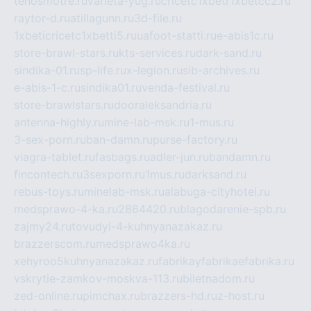
tehosmotre.ru
varieta-yug.ru
cricetc1xbetr1xbetcc2.ru
raytor-d.ru
atillagunn.ru
3d-file.ru
1xbeticricetc1xbetti5.ru
uafoot-statti.ru
e-abis1c.ru
store-brawl-stars.ru
kts-services.ru
dark-sand.ru
sindika-01.ru
sp-life.ru
x-legion.ru
sib-archives.ru
e-abis-1-c.ru
sindika01.ru
venda-festival.ru
store-brawlstars.ru
dooraleksandria.ru
antenna-highly.ru
mine-lab-msk.ru
1-mus.ru
3-sex-porn.ru
ban-damn.ru
purse-factory.ru
viagra-tablet.ru
fasbags.ru
adler-jun.ru
bandamn.ru
fincontech.ru
3sexporn.ru
1mus.ru
darksand.ru
rebus-toys.ru
minelab-msk.ru
alabuga-cityhotel.ru
medsprawo-4-ka.ru
2864420.ru
blagodarenie-spb.ru
zajmy24.ru
tovudyi-4-kuhnyanazakaz.ru
brazzerscom.ru
medsprawo4ka.ru
xehyroo5kuhnyanazakaz.ru
fabrikayfabrikaefabrika.ru
vskrytie-zamkov-moskva-113.ru
biletnadom.ru
zed-online.ru
pimchax.ru
brazzers-hd.ru
z-host.ru