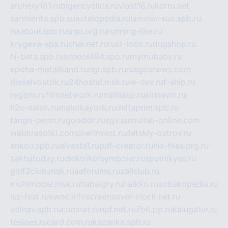
archery161.ru
bigencyclica.ru
vlast16.ru
korru.net
sarmiento.spb.su
extelopedia.ru
lammin-suo.spb.ru
iskatour.spb.ru
snpi.org.ru
running-line.ru
krygeva-spa.ru
chel.net.ru
rust-loco.ru
dugshop.ru
hl-beta.spb.ru
school494.spb.ru
mymubaby.ru
epoha-metalband.ru
ngr.spb.ru
rusgosnews.com
dieselvostok.ru
24hostel.msk.ru
w-dev.ru
f-ship.ru
regsmi.ru
filmnetwork.ru
malinasp.ru
kinosvin.ru
h2o-salon.ru
malutkayork.ru
deltaprim.spb.ru
tango-perm.ru
gooddir.ru
sgv.su
multiki-online.com
webkrasotki.com
cherinvest.ru
detskiy-ostrov.ru
ankou.spb.ru
alvesta1.ru
pdf-creator.ru
nix-files.org.ru
sakhatoday.ru
elektrikersymboler.ru
sputnikyes.ru
golf2club.msk.ru
aeforums.ru
zallclub.ru
multimodal.msk.ru
habaigry.ru
haikko.ru
sobakopedia.ru
isz-fest.ru
ewnc.info
screensaver-clock.net.ru
volnav.spb.ru
comnat.ru
npf.net.ru
7bit.pp.ru
kalugatur.ru
tesiaes.ru
card.com.ru
kazanka.spb.ru