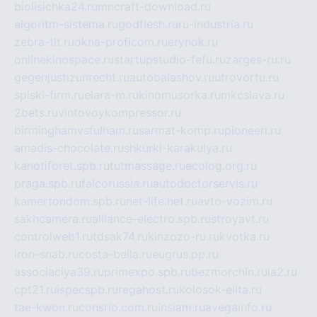
biolisichka24.ru
mncraft-download.ru
algoritm-sistema.ru
godflesh.ru
ru-industria.ru
zebra-tlt.ru
okna-proficom.ru
erynok.ru
onlinekinospace.ru
startupstudio-fefu.ru
zarges-ru.ru
gegenjustizunrecht.ru
autobalashov.ru
utrovortu.ru
spiski-firm.ru
elara-m.ru
kinomusorka.ru
mkcslava.ru
2bets.ru
vintovoykompressor.ru
birminghamvsfulham.ru
sarmat-komp.ru
pioneeri.ru
amadis-chocolate.ru
shkurki-karakulya.ru
kanotiforet.spb.ru
tutmassage.ru
ecolog.org.ru
praga.spb.ru
falcorussia.ru
autodoctorservis.ru
kamertondom.spb.ru
net-life.net.ru
avto-vozim.ru
sakhcamera.ru
alliance-electro.spb.ru
stroyavt.ru
controlweb1.ru
tdsak74.ru
kinzozo-ru.ru
kvotka.ru
iron-snab.ru
costa-bella.ru
eugrus.pp.ru
associaciya39.ru
primexpo.spb.ru
bezmorchin.ru
ia2.ru
cpt21.ru
ispecspb.ru
regahost.ru
kolosok-elita.ru
tae-kwon.ru
consrio.com.ru
insiam.ru
avegainfo.ru