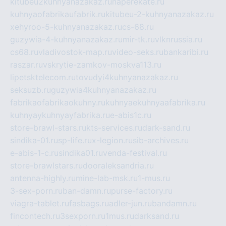
kitubeu2kuhnyanazakaz.ru
naperekate.ru
kuhnyaofabrikaufabrik.ru
kitubeu-2-kuhnyanazakaz.ru
xehyroo-5-kuhnyanazakaz.ru
cs-68.ru
guzywia-4-kuhnyanazakaz.ru
mir-tk.ru
vlknrussia.ru
cs68.ru
vladivostok-map.ru
video-seks.ru
bankaribi.ru
raszar.ru
vskrytie-zamkov-moskva113.ru
lipetsktelecom.ru
tovudyi4kuhnyanazakaz.ru
seksuzb.ru
guzywia4kuhnyanazakaz.ru
fabrikaofabrikaokuhny.ru
kuhnyaekuhnyaafabrika.ru
kuhnyaykuhnyayfabrika.ru
e-abis1c.ru
store-brawl-stars.ru
kts-services.ru
dark-sand.ru
sindika-01.ru
sp-life.ru
x-legion.ru
sib-archives.ru
e-abis-1-c.ru
sindika01.ru
venda-festival.ru
store-brawlstars.ru
dooraleksandria.ru
antenna-highly.ru
mine-lab-msk.ru
1-mus.ru
3-sex-porn.ru
ban-damn.ru
purse-factory.ru
viagra-tablet.ru
fasbags.ru
adler-jun.ru
bandamn.ru
fincontech.ru
3sexporn.ru
1mus.ru
darksand.ru