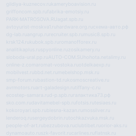
gildiya-kuznecov.ru
kameryboavision.ru
griffoncom.spb.ru
fabrika-emotsiy.ru
PARK-MATROSOVA.RU
agat.spb.ru
avtoyurist-moskva1.ru
hardware.org.ru
схема-авто.рф
dg-lab.ru
angrup.ru
recruiter.spb.ru
music8.spb.ru
krsk124.ru
kubok.spb.ru
romanofforex.ru
analitikaplus.ru
spyonline.ru
zosikamery.ru
sloboda-ural.pp.ru
AUTO-COM.SU
hohota.net
alimy.ru
online-z.com
aromat-vostoka.ru
otdelkaexp.ru
mobilvest.ru
bbd.net.ru
mebelshop.msk.ru
smp-forum.ru
bastion-td.ru
kosmoscreative.ru
avrmotors.ru
art-galadesign.ru
tiffany-c.ru
ecostep-samara.ru
d-p.spb.ru
галактика73.рф
sko.com.ru
davitamebel-spb.ru
fotsis.ru
tesiaes.ru
kokoroyari.spb.ru
blesna-kazan.ru
mossilver.ru
lenderoq.ru
sergeydobrin.ru
tochkazvuka.msk.ru
people-of-art.ru
bezzubova.ru
clubtibet.ru
orior-aks.ru
dynamoauto.ru
szk-favorit.ru
carlines.ru
flatnsk.ru