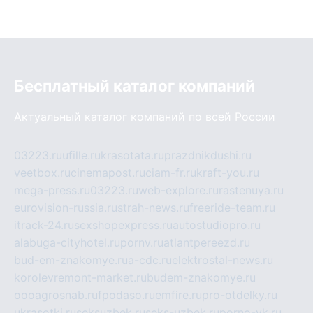
Бесплатный каталог компаний
Актуальный каталог компаний по всей России
03223.ru
ufille.ru
krasotata.ru
prazdnikdushi.ru
veetbox.ru
cinemapost.ru
ciam-fr.ru
kraft-you.ru
mega-press.ru
03223.ru
web-explore.ru
rastenuya.ru
eurovision-russia.ru
strah-news.ru
freeride-team.ru
itrack-24.ru
sexshopexpress.ru
autostudiopro.ru
alabuga-cityhotel.ru
pornv.ru
atlantpereezd.ru
bud-em-znakomye.ru
a-cdc.ru
elektrostal-news.ru
korolevremont-market.ru
budem-znakomye.ru
oooagrosnab.ru
fpodaso.ru
emfire.ru
pro-otdelky.ru
ukrasotki.ru
seksuzbek.ru
seks-uzbek.ru
porno-vk.ru