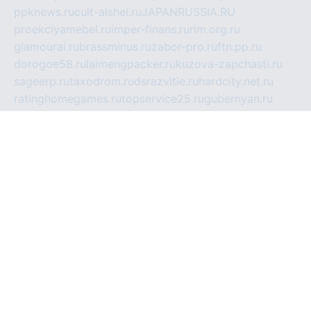
ppknews.ru
cult-alshei.ru
JAPANRUSSIA.RU
proekciyamebel.ru
imper-finans.ru
rim.org.ru
glamourai.ru
brassminus.ru
zabor-pro.ru
ftn.pp.ru
dorogoe58.ru
laimengpacker.ru
kuzova-zapchasti.ru
sageerp.ru
taxodrom.ru
dsrazvitie.ru
hardcity.net.ru
ratinghomegames.ru
topservice25.ru
gubernyan.ru
gtglasslined.ru
ii4.ru
tssport.spb.ru
andorra24.com
blackwallstreet.ru
oboimos.ru
optim-doors.com.ru
ikuch.ru
nycr.org.ru
npa21.ru
vremya-ch.spb.ru
desert000.ru
ivtorgi.ru
ifiori.ru
catalog-statei.ru
dcv.org.ru
spetsmaster174.ru
ipkameryhiseeu.ru
dum26.ru
ruspol.spb.ru
fr-opendp.ru
kam-solnyshko.ru
cheyenne-arapaho.ru
sevzapmetal.spb.ru
ted-lapidus.spb.ru
parasite-eliminator.ru
sigma-complete.ru
modernworld.ru
dama-moda.ru
eholot-group.ru
sk-nvkz.ru
DRONGOLD.RU
democratia2.ru
i-farmer.ru
mass-sport.org
jablonex.spb.ru
bookmess.ru
linkword.ru