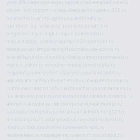
york-life.ru
doroga-expo.ru
ribery.ru
cleanmedicine.ru
slovar-ivrit.ru
porno-video-besplatno.ru
seks-365.ru
ovucontrol.ru
sloty-igrovyye-avtomaty.ru
ru-industriya.ru
russkoe-porno-besplatno.ru
belgorod-day.ru
digilith.ru
pichkurovlab.ru
medic-today.ru
taksu.ru
comp123.ru
don-ykt.ru
teensvoice.ru
imgsharing.ru
domashnee-porno.ru
eva-elfie.ru
foto-tur.ru
biz-doska.ru
metropoltravel.ru
veslo-i-yakor.ru
borodino-media.ru
rostotsky.ru
regionufa.ru
weiss-bet.ru
zaryna.ru
casinotablet.ru
universalia.ru
remont-mebeli-moscow.ru
termomur.ru
clubfisher.ru
remstirufa.ru
erdamchi.ru
doramamama.ru
muraviovka-park.ru
worldofwoman.ru
clean-dreams.ru
arkrym.ru
kristinita.ru
dircomputer.ru
healthenter.ru
textexperts.ru
pivnaya-kruzhka.ru
kinofilmy-2021.ru
demolalapaluza.ru
tanyavanya.ru
remstir-tolyatti.ru
msdip.ru
jdol.ru
sokolovr.ru
newtech-spb.ru
rezemkleim.ru
massage-tai.ru
seonub.ru
zvonitut.ru