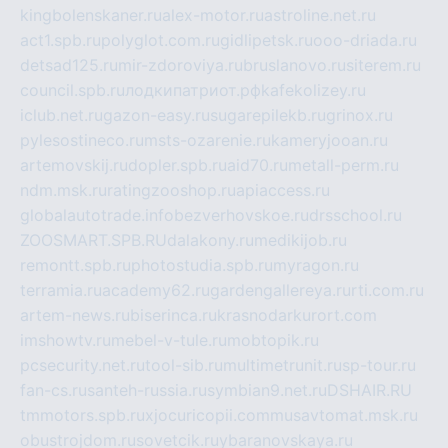
kingbolenskaner.ru
alex-motor.ru
astroline.net.ru
act1.spb.ru
polyglot.com.ru
gidlipetsk.ru
ooo-driada.ru
detsad125.ru
mir-zdoroviya.ru
bruslanovo.ru
siterem.ru
council.spb.ru
лодкипатриот.рф
kafekolizey.ru
iclub.net.ru
gazon-easy.ru
sugarepilekb.ru
grinox.ru
pylesostineco.ru
msts-ozarenie.ru
kameryjooan.ru
artemovskij.ru
dopler.spb.ru
aid70.ru
metall-perm.ru
ndm.msk.ru
ratingzooshop.ru
apiaccess.ru
globalautotrade.info
bezverhovskoe.ru
drsschool.ru
ZOOSMART.SPB.RU
dalakony.ru
medikijob.ru
remontt.spb.ru
photostudia.spb.ru
myragon.ru
terramia.ru
academy62.ru
gardengallereya.ru
rti.com.ru
artem-news.ru
biserinca.ru
krasnodarkurort.com
imshowtv.ru
mebel-v-tule.ru
mobtopik.ru
pcsecurity.net.ru
tool-sib.ru
multimetrunit.ru
sp-tour.ru
fan-cs.ru
santeh-russia.ru
symbian9.net.ru
DSHAIR.RU
tmmotors.spb.ru
xjocuricopii.com
musavtomat.msk.ru
obustrojdom.ru
sovetcik.ru
ybaranovskaya.ru