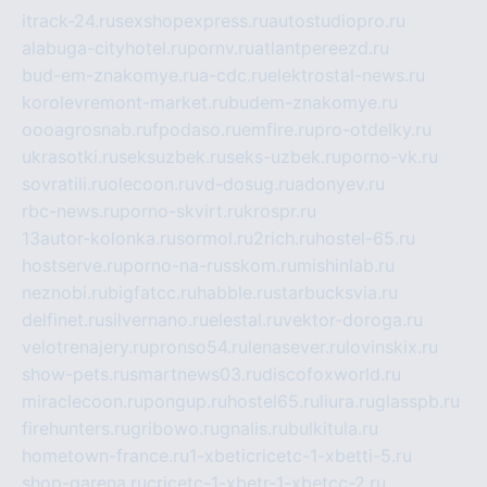
itrack-24.ru
sexshopexpress.ru
autostudiopro.ru
alabuga-cityhotel.ru
pornv.ru
atlantpereezd.ru
bud-em-znakomye.ru
a-cdc.ru
elektrostal-news.ru
korolevremont-market.ru
budem-znakomye.ru
oooagrosnab.ru
fpodaso.ru
emfire.ru
pro-otdelky.ru
ukrasotki.ru
seksuzbek.ru
seks-uzbek.ru
porno-vk.ru
sovratili.ru
olecoon.ru
vd-dosug.ru
adonyev.ru
rbc-news.ru
porno-skvirt.ru
krospr.ru
13autor-kolonka.ru
sormol.ru
2rich.ru
hostel-65.ru
hostserve.ru
porno-na-russkom.ru
mishinlab.ru
neznobi.ru
bigfatcc.ru
habble.ru
starbucksvia.ru
delfinet.ru
silvernano.ru
elestal.ru
vektor-doroga.ru
velotrenajery.ru
pronso54.ru
lenasever.ru
lovinskix.ru
show-pets.ru
smartnews03.ru
discofoxworld.ru
miraclecoon.ru
pongup.ru
hostel65.ru
liura.ru
glasspb.ru
firehunters.ru
gribowo.ru
gnalis.ru
bulkitula.ru
hometown-france.ru
1-xbeticricetc-1-xbetti-5.ru
shop-garena.ru
cricetc-1-xbetr-1-xbetcc-2.ru