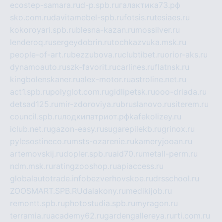
ecostep-samara.ru
d-p.spb.ru
галактика73.рф
sko.com.ru
davitamebel-spb.ru
fotsis.ru
tesiaes.ru
kokoroyari.spb.ru
blesna-kazan.ru
mossilver.ru
lenderoq.ru
sergeydobrin.ru
tochkazvuka.msk.ru
people-of-art.ru
bezzubova.ru
clubtibet.ru
orior-aks.ru
dynamoauto.ru
szk-favorit.ru
carlines.ru
flatnsk.ru
kingbolenskaner.ru
alex-motor.ru
astroline.net.ru
act1.spb.ru
polyglot.com.ru
gidlipetsk.ru
ooo-driada.ru
detsad125.ru
mir-zdoroviya.ru
bruslanovo.ru
siterem.ru
council.spb.ru
лодкипатриот.рф
kafekolizey.ru
iclub.net.ru
gazon-easy.ru
sugarepilekb.ru
grinox.ru
pylesostineco.ru
msts-ozarenie.ru
kameryjooan.ru
artemovskij.ru
dopler.spb.ru
aid70.ru
metall-perm.ru
ndm.msk.ru
ratingzooshop.ru
apiaccess.ru
globalautotrade.info
bezverhovskoe.ru
drsschool.ru
ZOOSMART.SPB.RU
dalakony.ru
medikijob.ru
remontt.spb.ru
photostudia.spb.ru
myragon.ru
terramia.ru
academy62.ru
gardengallereya.ru
rti.com.ru