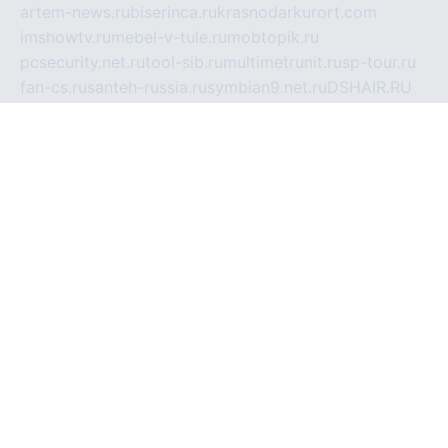
artem-news.ru
biserinca.ru
krasnodarkurort.com
imshowtv.ru
mebel-v-tule.ru
mobtopik.ru
pcsecurity.net.ru
tool-sib.ru
multimetrunit.ru
sp-tour.ru
fan-cs.ru
santeh-russia.ru
symbian9.net.ru
DSHAIR.RU
tmmotors.spb.ru
xjocuricopii.com
musavtomat.msk.ru
obustrojdom.ru
sovetcik.ru
ybaranovskaya.ru
ppknews.ru
cult-alshei.ru
JAPANRUSSIA.RU
proekciyamebel.ru
imper-finans.ru
rim.org.ru
glamourai.ru
brassminus.ru
zabor-pro.ru
ftn.pp.ru
dorogoe58.ru
laimengpacker.ru
kuzova-zapchasti.ru
sageerp.ru
taxodrom.ru
dsrazvitie.ru
hardcity.net.ru
ratinghomegames.ru
topservice25.ru
gubernyan.ru
gtglasslined.ru
ii4.ru
tssport.spb.ru
andorra24.com
blackwallstreet.ru
oboimos.ru
optim-doors.com.ru
ikuch.ru
nycr.org.ru
npa21.ru
vremya-ch.spb.ru
desert000.ru
ivtorgi.ru
ifiori.ru
catalog-statei.ru
dcv.org.ru
spetsmaster174.ru
ipkameryhiseeu.ru
dum26.ru
ruspol.spb.ru
fr-opendp.ru
kam-solnyshko.ru