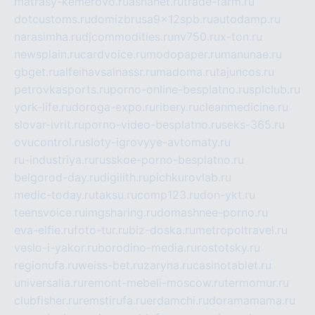
matrasy-kemerovo.ru
ashanet.ru
trade-farm.ru
dotcustoms.ru
domizbrusa9x12spb.ru
autodamp.ru
narasimha.ru
djcommodities.ru
nv750.ru
x-ton.ru
newsplain.ru
cardvoice.ru
modopaper.ru
manunae.ru
gbget.ru
alfeihavsalnassr.ru
madoma.ru
tajuncos.ru
petrovkasports.ru
porno-online-besplatno.ru
splclub.ru
york-life.ru
doroga-expo.ru
ribery.ru
cleanmedicine.ru
slovar-ivrit.ru
porno-video-besplatno.ru
seks-365.ru
ovucontrol.ru
sloty-igrovyye-avtomaty.ru
ru-industriya.ru
russkoe-porno-besplatno.ru
belgorod-day.ru
digilith.ru
pichkurovlab.ru
medic-today.ru
taksu.ru
comp123.ru
don-ykt.ru
teensvoice.ru
imgsharing.ru
domashnee-porno.ru
eva-elfie.ru
foto-tur.ru
biz-doska.ru
metropoltravel.ru
veslo-i-yakor.ru
borodino-media.ru
rostotsky.ru
regionufa.ru
weiss-bet.ru
zaryna.ru
casinotablet.ru
universalia.ru
remont-mebeli-moscow.ru
termomur.ru
clubfisher.ru
remstirufa.ru
erdamchi.ru
doramamama.ru