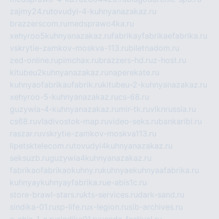
zajmy24.ru
tovudyi-4-kuhnyanazakaz.ru
brazzerscom.ru
medsprawo4ka.ru
xehyroo5kuhnyanazakaz.ru
fabrikayfabrikaefabrika.ru
vskrytie-zamkov-moskva-113.ru
biletnadom.ru
zed-online.ru
pimchax.ru
brazzers-hd.ru
z-host.ru
kitubeu2kuhnyanazakaz.ru
naperekate.ru
kuhnyaofabrikaufabrik.ru
kitubeu-2-kuhnyanazakaz.ru
xehyroo-5-kuhnyanazakaz.ru
cs-68.ru
guzywia-4-kuhnyanazakaz.ru
mir-tk.ru
vlknrussia.ru
cs68.ru
vladivostok-map.ru
video-seks.ru
bankaribi.ru
raszar.ru
vskrytie-zamkov-moskva113.ru
lipetsktelecom.ru
tovudyi4kuhnyanazakaz.ru
seksuzb.ru
guzywia4kuhnyanazakaz.ru
fabrikaofabrikaokuhny.ru
kuhnyaekuhnyaafabrika.ru
kuhnyaykuhnyayfabrika.ru
e-abis1c.ru
store-brawl-stars.ru
kts-services.ru
dark-sand.ru
sindika-01.ru
sp-life.ru
x-legion.ru
sib-archives.ru