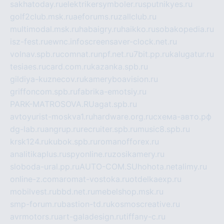
sakhatoday.ru
elektrikersymboler.ru
sputnikyes.ru
golf2club.msk.ru
aeforums.ru
zallclub.ru
multimodal.msk.ru
habaigry.ru
haikko.ru
sobakopedia.ru
isz-fest.ru
ewnc.info
screensaver-clock.net.ru
volnav.spb.ru
comnat.ru
npf.net.ru
7bit.pp.ru
kalugatur.ru
tesiaes.ru
card.com.ru
kazanka.spb.ru
gildiya-kuznecov.ru
kameryboavision.ru
griffoncom.spb.ru
fabrika-emotsiy.ru
PARK-MATROSOVA.RU
agat.spb.ru
avtoyurist-moskva1.ru
hardware.org.ru
схема-авто.рф
dg-lab.ru
angrup.ru
recruiter.spb.ru
music8.spb.ru
krsk124.ru
kubok.spb.ru
romanofforex.ru
analitikaplus.ru
spyonline.ru
zosikamery.ru
sloboda-ural.pp.ru
AUTO-COM.SU
hohota.net
alimy.ru
online-z.com
aromat-vostoka.ru
otdelkaexp.ru
mobilvest.ru
bbd.net.ru
mebelshop.msk.ru
smp-forum.ru
bastion-td.ru
kosmoscreative.ru
avrmotors.ru
art-galadesign.ru
tiffany-c.ru