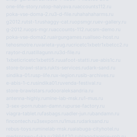
one-life-story.ru
top-halyava.ru
accounts112.ru
poka-vse-doma-2.ru
3-d-file.ru
hahahaharms.ru
g2012.ru
tst-1.ru
shaggy-cat.ru
opsmgr.ru
ev-gallery.ru
g-2012.ru
ops-mgr.ru
accounts-112.ru
csm-demo.ru
poka-vse-doma2.ru
airgungames.ru
allseo-host.ru
tehosmotre.ru
varieta-yug.ru
cricetc1xbetr1xbetcc2.ru
raytor-d.ru
atillagunn.ru
3d-file.ru
1xbeticricetc1xbetti5.ru
uafoot-statti.ru
e-abis1c.ru
store-brawl-stars.ru
kts-services.ru
dark-sand.ru
sindika-01.ru
sp-life.ru
x-legion.ru
sib-archives.ru
e-abis-1-c.ru
sindika01.ru
venda-festival.ru
store-brawlstars.ru
dooraleksandria.ru
antenna-highly.ru
mine-lab-msk.ru
1-mus.ru
3-sex-porn.ru
ban-damn.ru
purse-factory.ru
viagra-tablet.ru
fasbags.ru
adler-jun.ru
bandamn.ru
fincontech.ru
3sexporn.ru
1mus.ru
darksand.ru
rebus-toys.ru
minelab-msk.ru
alabuga-cityhotel.ru
medsprawo-4-ka.ru
2864420.ru
blagodarenie-spb.ru