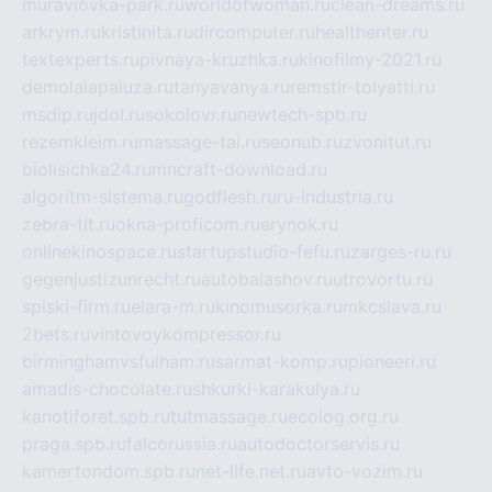
muraviovka-park.ru
worldofwoman.ru
clean-dreams.ru
arkrym.ru
kristinita.ru
dircomputer.ru
healthenter.ru
textexperts.ru
pivnaya-kruzhka.ru
kinofilmy-2021.ru
demolalapaluza.ru
tanyavanya.ru
remstir-tolyatti.ru
msdip.ru
jdol.ru
sokolovr.ru
newtech-spb.ru
rezemkleim.ru
massage-tai.ru
seonub.ru
zvonitut.ru
biolisichka24.ru
mncraft-download.ru
algoritm-sistema.ru
godflesh.ru
ru-industria.ru
zebra-tlt.ru
okna-proficom.ru
erynok.ru
onlinekinospace.ru
startupstudio-fefu.ru
zarges-ru.ru
gegenjustizunrecht.ru
autobalashov.ru
utrovortu.ru
spiski-firm.ru
elara-m.ru
kinomusorka.ru
mkcslava.ru
2bets.ru
vintovoykompressor.ru
birminghamvsfulham.ru
sarmat-komp.ru
pioneeri.ru
amadis-chocolate.ru
shkurki-karakulya.ru
kanotiforet.spb.ru
tutmassage.ru
ecolog.org.ru
praga.spb.ru
falcorussia.ru
autodoctorservis.ru
kamertondom.spb.ru
net-life.net.ru
avto-vozim.ru