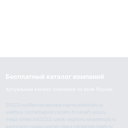
Бесплатный каталог компаний
Актуальный каталог компаний по всей России
03223.ru
ufille.ru
krasotata.ru
prazdnikdushi.ru
veetbox.ru
cinemapost.ru
ciam-fr.ru
kraft-you.ru
mega-press.ru
03223.ru
web-explore.ru
rastenuya.ru
eurovision-russia.ru
strah-news.ru
freeride-team.ru