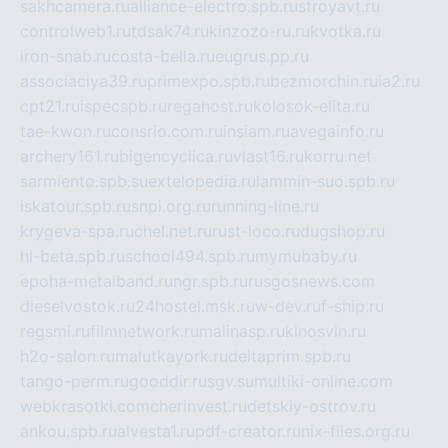
sakhcamera.ru
alliance-electro.spb.ru
stroyavt.ru
controlweb1.ru
tdsak74.ru
kinzozo-ru.ru
kvotka.ru
iron-snab.ru
costa-bella.ru
eugrus.pp.ru
associaciya39.ru
primexpo.spb.ru
bezmorchin.ru
ia2.ru
cpt21.ru
ispecspb.ru
regahost.ru
kolosok-elita.ru
tae-kwon.ru
consrio.com.ru
insiam.ru
avegainfo.ru
archery161.ru
bigencyclica.ru
vlast16.ru
korru.net
sarmiento.spb.su
extelopedia.ru
lammin-suo.spb.ru
iskatour.spb.ru
snpi.org.ru
running-line.ru
krygeva-spa.ru
chel.net.ru
rust-loco.ru
dugshop.ru
hl-beta.spb.ru
school494.spb.ru
mymubaby.ru
epoha-metalband.ru
ngr.spb.ru
rusgosnews.com
dieselvostok.ru
24hostel.msk.ru
w-dev.ru
f-ship.ru
regsmi.ru
filmnetwork.ru
malinasp.ru
kinosvin.ru
h2o-salon.ru
malutkayork.ru
deltaprim.spb.ru
tango-perm.ru
gooddir.ru
sgv.su
multiki-online.com
webkrasotki.com
cherinvest.ru
detskiy-ostrov.ru
ankou.spb.ru
alvesta1.ru
pdf-creator.ru
nix-files.org.ru