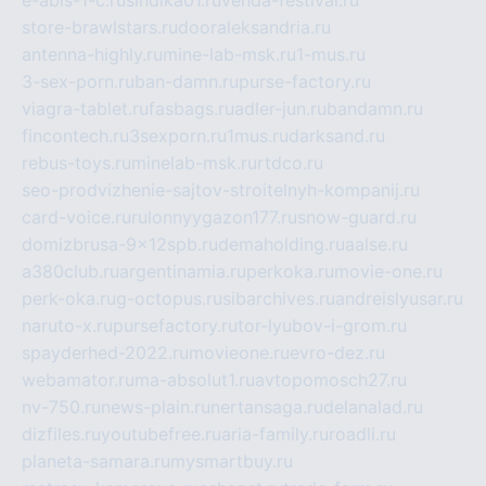
e-abis-1-c.ru
sindika01.ru
venda-festival.ru
store-brawlstars.ru
dooraleksandria.ru
antenna-highly.ru
mine-lab-msk.ru
1-mus.ru
3-sex-porn.ru
ban-damn.ru
purse-factory.ru
viagra-tablet.ru
fasbags.ru
adler-jun.ru
bandamn.ru
fincontech.ru
3sexporn.ru
1mus.ru
darksand.ru
rebus-toys.ru
minelab-msk.ru
rtdco.ru
seo-prodvizhenie-sajtov-stroitelnyh-kompanij.ru
card-voice.ru
rulonnyygazon177.ru
snow-guard.ru
domizbrusa-9x12spb.ru
demaholding.ru
aalse.ru
a380club.ru
argentinamia.ru
perkoka.ru
movie-one.ru
perk-oka.ru
g-octopus.ru
sibarchives.ru
andreislyusar.ru
naruto-x.ru
pursefactory.ru
tor-lyubov-i-grom.ru
spayderhed-2022.ru
movieone.ru
evro-dez.ru
webamator.ru
ma-absolut1.ru
avtopomosch27.ru
nv-750.ru
news-plain.ru
nertansaga.ru
delanalad.ru
dizfiles.ru
youtubefree.ru
aria-family.ru
roadli.ru
planeta-samara.ru
mysmartbuy.ru