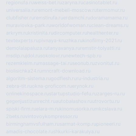
regionufa.ru
weiss-bet.ru
zaryna.ru
casinotablet.ru
universalia.ru
remont-mebeli-moscow.ru
termomur.ru
clubfisher.ru
remstirufa.ru
erdamchi.ru
doramamama.ru
muraviovka-park.ru
worldofwoman.ru
clean-dreams.ru
arkrym.ru
kristinita.ru
dircomputer.ru
healthenter.ru
textexperts.ru
pivnaya-kruzhka.ru
kinofilmy-2021.ru
demolalapaluza.ru
tanyavanya.ru
remstir-tolyatti.ru
msdip.ru
jdol.ru
sokolovr.ru
newtech-spb.ru
rezemkleim.ru
massage-tai.ru
seonub.ru
zvonitut.ru
biolisichka24.ru
mncraft-download.ru
algoritm-sistema.ru
godflesh.ru
ru-industria.ru
zebra-tlt.ru
okna-proficom.ru
erynok.ru
onlinekinospace.ru
startupstudio-fefu.ru
zarges-ru.ru
gegenjustizunrecht.ru
autobalashov.ru
utrovortu.ru
spiski-firm.ru
elara-m.ru
kinomusorka.ru
mkcslava.ru
2bets.ru
vintovoykompressor.ru
birminghamvsfulham.ru
sarmat-komp.ru
pioneeri.ru
amadis-chocolate.ru
shkurki-karakulya.ru