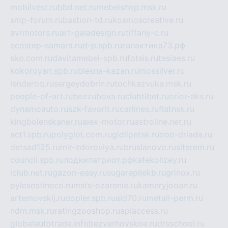
mobilvest.ru
bbd.net.ru
mebelshop.msk.ru
smp-forum.ru
bastion-td.ru
kosmoscreative.ru
avrmotors.ru
art-galadesign.ru
tiffany-c.ru
ecostep-samara.ru
d-p.spb.ru
галактика73.рф
sko.com.ru
davitamebel-spb.ru
fotsis.ru
tesiaes.ru
kokoroyari.spb.ru
blesna-kazan.ru
mossilver.ru
lenderoq.ru
sergeydobrin.ru
tochkazvuka.msk.ru
people-of-art.ru
bezzubova.ru
clubtibet.ru
orior-aks.ru
dynamoauto.ru
szk-favorit.ru
carlines.ru
flatnsk.ru
kingbolenskaner.ru
alex-motor.ru
astroline.net.ru
act1.spb.ru
polyglot.com.ru
gidlipetsk.ru
ooo-driada.ru
detsad125.ru
mir-zdoroviya.ru
bruslanovo.ru
siterem.ru
council.spb.ru
лодкипатриот.рф
kafekolizey.ru
iclub.net.ru
gazon-easy.ru
sugarepilekb.ru
grinox.ru
pylesostineco.ru
msts-ozarenie.ru
kameryjooan.ru
artemovskij.ru
dopler.spb.ru
aid70.ru
metall-perm.ru
ndm.msk.ru
ratingzooshop.ru
apiaccess.ru
globalautotrade.info
bezverhovskoe.ru
drsschool.ru