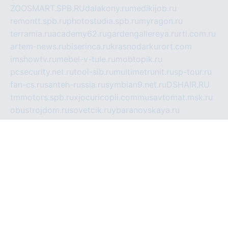
ZOOSMART.SPB.RU
dalakony.ru
medikijob.ru
remontt.spb.ru
photostudia.spb.ru
myragon.ru
terramia.ru
academy62.ru
gardengallereya.ru
rti.com.ru
artem-news.ru
biserinca.ru
krasnodarkurort.com
imshowtv.ru
mebel-v-tule.ru
mobtopik.ru
pcsecurity.net.ru
tool-sib.ru
multimetrunit.ru
sp-tour.ru
fan-cs.ru
santeh-russia.ru
symbian9.net.ru
DSHAIR.RU
tmmotors.spb.ru
xjocuricopii.com
musavtomat.msk.ru
obustrojdom.ru
sovetcik.ru
ybaranovskaya.ru
ppknews.ru
cult-alshei.ru
JAPANRUSSIA.RU
proekciyamebel.ru
imper-finans.ru
rim.org.ru
glamourai.ru
brassminus.ru
zabor-pro.ru
ftn.pp.ru
dorogoe58.ru
laimengpacker.ru
kuzova-zapchasti.ru
sageerp.ru
taxodrom.ru
dsrazvitie.ru
hardcity.net.ru
ratinghomegames.ru
topservice25.ru
gubernyan.ru
gtglasslined.ru
ii4.ru
tssport.spb.ru
andorra24.com
blackwallstreet.ru
oboimos.ru
optim-doors.com.ru
ikuch.ru
nycr.org.ru
npa21.ru
vremya-ch.spb.ru