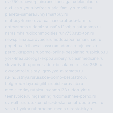
nv-750.ru
news-plain.ru
nertansaga.ru
delanalad.ru
dizfiles.ru
youtubefree.ru
aria-family.ru
roadli.ru
planeta-samara.ru
mysmartbuy.ru
matrasy-kemerovo.ru
ashanet.ru
trade-farm.ru
dotcustoms.ru
domizbrusa9x12spb.ru
autodamp.ru
narasimha.ru
djcommodities.ru
nv750.ru
x-ton.ru
newsplain.ru
cardvoice.ru
modopaper.ru
manunae.ru
gbget.ru
alfeihavsalnassr.ru
madoma.ru
tajuncos.ru
petrovkasports.ru
porno-online-besplatno.ru
splclub.ru
york-life.ru
doroga-expo.ru
ribery.ru
cleanmedicine.ru
slovar-ivrit.ru
porno-video-besplatno.ru
seks-365.ru
ovucontrol.ru
sloty-igrovyye-avtomaty.ru
ru-industriya.ru
russkoe-porno-besplatno.ru
belgorod-day.ru
digilith.ru
pichkurovlab.ru
medic-today.ru
taksu.ru
comp123.ru
don-ykt.ru
teensvoice.ru
imgsharing.ru
domashnee-porno.ru
eva-elfie.ru
foto-tur.ru
biz-doska.ru
metropoltravel.ru
veslo-i-yakor.ru
borodino-media.ru
rostotsky.ru