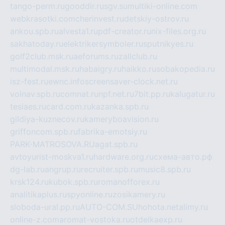
tango-perm.ru
gooddir.ru
sgv.su
multiki-online.com
webkrasotki.com
cherinvest.ru
detskiy-ostrov.ru
ankou.spb.ru
alvesta1.ru
pdf-creator.ru
nix-files.org.ru
sakhatoday.ru
elektrikersymboler.ru
sputnikyes.ru
golf2club.msk.ru
aeforums.ru
zallclub.ru
multimodal.msk.ru
habaigry.ru
haikko.ru
sobakopedia.ru
isz-fest.ru
ewnc.info
screensaver-clock.net.ru
volnav.spb.ru
comnat.ru
npf.net.ru
7bit.pp.ru
kalugatur.ru
tesiaes.ru
card.com.ru
kazanka.spb.ru
gildiya-kuznecov.ru
kameryboavision.ru
griffoncom.spb.ru
fabrika-emotsiy.ru
PARK-MATROSOVA.RU
agat.spb.ru
avtoyurist-moskva1.ru
hardware.org.ru
схема-авто.рф
dg-lab.ru
angrup.ru
recruiter.spb.ru
music8.spb.ru
krsk124.ru
kubok.spb.ru
romanofforex.ru
analitikaplus.ru
spyonline.ru
zosikamery.ru
sloboda-ural.pp.ru
AUTO-COM.SU
hohota.net
alimy.ru
online-z.com
aromat-vostoka.ru
otdelkaexp.ru