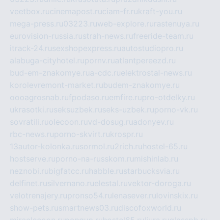
veetbox.ru
cinemapost.ru
ciam-fr.ru
kraft-you.ru
mega-press.ru
03223.ru
web-explore.ru
rastenuya.ru
eurovision-russia.ru
strah-news.ru
freeride-team.ru
itrack-24.ru
sexshopexpress.ru
autostudiopro.ru
alabuga-cityhotel.ru
pornv.ru
atlantpereezd.ru
bud-em-znakomye.ru
a-cdc.ru
elektrostal-news.ru
korolevremont-market.ru
budem-znakomye.ru
oooagrosnab.ru
fpodaso.ru
emfire.ru
pro-otdelky.ru
ukrasotki.ru
seksuzbek.ru
seks-uzbek.ru
porno-vk.ru
sovratili.ru
olecoon.ru
vd-dosug.ru
adonyev.ru
rbc-news.ru
porno-skvirt.ru
krospr.ru
13autor-kolonka.ru
sormol.ru
2rich.ru
hostel-65.ru
hostserve.ru
porno-na-russkom.ru
mishinlab.ru
neznobi.ru
bigfatcc.ru
habble.ru
starbucksvia.ru
delfinet.ru
silvernano.ru
elestal.ru
vektor-doroga.ru
velotrenajery.ru
pronso54.ru
lenasever.ru
lovinskix.ru
show-pets.ru
smartnews03.ru
discofoxworld.ru