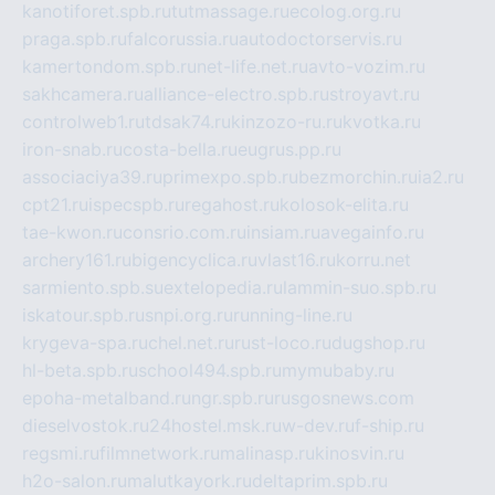
kanotiforet.spb.ru
tutmassage.ru
ecolog.org.ru
praga.spb.ru
falcorussia.ru
autodoctorservis.ru
kamertondom.spb.ru
net-life.net.ru
avto-vozim.ru
sakhcamera.ru
alliance-electro.spb.ru
stroyavt.ru
controlweb1.ru
tdsak74.ru
kinzozo-ru.ru
kvotka.ru
iron-snab.ru
costa-bella.ru
eugrus.pp.ru
associaciya39.ru
primexpo.spb.ru
bezmorchin.ru
ia2.ru
cpt21.ru
ispecspb.ru
regahost.ru
kolosok-elita.ru
tae-kwon.ru
consrio.com.ru
insiam.ru
avegainfo.ru
archery161.ru
bigencyclica.ru
vlast16.ru
korru.net
sarmiento.spb.su
extelopedia.ru
lammin-suo.spb.ru
iskatour.spb.ru
snpi.org.ru
running-line.ru
krygeva-spa.ru
chel.net.ru
rust-loco.ru
dugshop.ru
hl-beta.spb.ru
school494.spb.ru
mymubaby.ru
epoha-metalband.ru
ngr.spb.ru
rusgosnews.com
dieselvostok.ru
24hostel.msk.ru
w-dev.ru
f-ship.ru
regsmi.ru
filmnetwork.ru
malinasp.ru
kinosvin.ru
h2o-salon.ru
malutkayork.ru
deltaprim.spb.ru