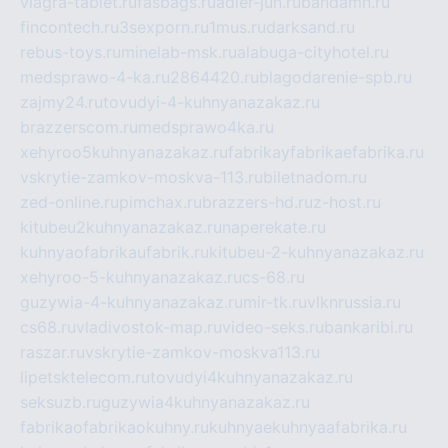
viagra-tablet.ru
fasbags.ru
adler-jun.ru
bandamn.ru
fincontech.ru
3sexporn.ru
1mus.ru
darksand.ru
rebus-toys.ru
minelab-msk.ru
alabuga-cityhotel.ru
medsprawo-4-ka.ru
2864420.ru
blagodarenie-spb.ru
zajmy24.ru
tovudyi-4-kuhnyanazakaz.ru
brazzerscom.ru
medsprawo4ka.ru
xehyroo5kuhnyanazakaz.ru
fabrikayfabrikaefabrika.ru
vskrytie-zamkov-moskva-113.ru
biletnadom.ru
zed-online.ru
pimchax.ru
brazzers-hd.ru
z-host.ru
kitubeu2kuhnyanazakaz.ru
naperekate.ru
kuhnyaofabrikaufabrik.ru
kitubeu-2-kuhnyanazakaz.ru
xehyroo-5-kuhnyanazakaz.ru
cs-68.ru
guzywia-4-kuhnyanazakaz.ru
mir-tk.ru
vlknrussia.ru
cs68.ru
vladivostok-map.ru
video-seks.ru
bankaribi.ru
raszar.ru
vskrytie-zamkov-moskva113.ru
lipetsktelecom.ru
tovudyi4kuhnyanazakaz.ru
seksuzb.ru
guzywia4kuhnyanazakaz.ru
fabrikaofabrikaokuhny.ru
kuhnyaekuhnyaafabrika.ru