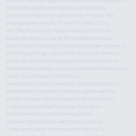
miraclecoon.ru
pongup.ru
hostel65.ru
liura.ru
glasspb.ru
firehunters.ru
gribowo.ru
gnalis.ru
bulkitula.ru
hometown-france.ru
1-xbeticricetc-1-xbetti-5.ru
shop-garena.ru
cricetc-1-xbetr-1-xbetcc-2.ru
one-life-story.ru
top-halyava.ru
accounts112.ru
poka-vse-doma-2.ru
3-d-file.ru
hahahaharms.ru
g2012.ru
tst-1.ru
shaggy-cat.ru
opsmgr.ru
ev-gallery.ru
g-2012.ru
ops-mgr.ru
accounts-112.ru
csm-demo.ru
poka-vse-doma2.ru
airgungames.ru
allseo-host.ru
tehosmotre.ru
varieta-yug.ru
cricetc1xbetr1xbetcc2.ru
raytor-d.ru
atillagunn.ru
3d-file.ru
1xbeticricetc1xbetti5.ru
uafoot-statti.ru
e-abis1c.ru
store-brawl-stars.ru
kts-services.ru
dark-sand.ru
sindika-01.ru
sp-life.ru
x-legion.ru
sib-archives.ru
e-abis-1-c.ru
sindika01.ru
venda-festival.ru
store-brawlstars.ru
dooraleksandria.ru
antenna-highly.ru
mine-lab-msk.ru
1-mus.ru
3-sex-porn.ru
ban-damn.ru
purse-factory.ru