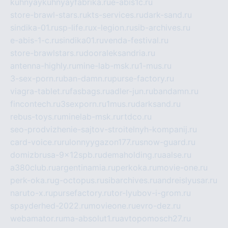
kuhnyaykuhnyayfabrika.ru
e-abis1c.ru
store-brawl-stars.ru
kts-services.ru
dark-sand.ru
sindika-01.ru
sp-life.ru
x-legion.ru
sib-archives.ru
e-abis-1-c.ru
sindika01.ru
venda-festival.ru
store-brawlstars.ru
dooraleksandria.ru
antenna-highly.ru
mine-lab-msk.ru
1-mus.ru
3-sex-porn.ru
ban-damn.ru
purse-factory.ru
viagra-tablet.ru
fasbags.ru
adler-jun.ru
bandamn.ru
fincontech.ru
3sexporn.ru
1mus.ru
darksand.ru
rebus-toys.ru
minelab-msk.ru
rtdco.ru
seo-prodvizhenie-sajtov-stroitelnyh-kompanij.ru
card-voice.ru
rulonnyygazon177.ru
snow-guard.ru
domizbrusa-9x12spb.ru
demaholding.ru
aalse.ru
a380club.ru
argentinamia.ru
perkoka.ru
movie-one.ru
perk-oka.ru
g-octopus.ru
sibarchives.ru
andreislyusar.ru
naruto-x.ru
pursefactory.ru
tor-lyubov-i-grom.ru
spayderhed-2022.ru
movieone.ru
evro-dez.ru
webamator.ru
ma-absolut1.ru
avtopomosch27.ru