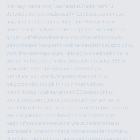
matrasy-kemerovo.ru
ashanet.ru
trade-farm.ru
dotcustoms.ru
domizbrusa9x12spb.ru
autodamp.ru
narasimha.ru
djcommodities.ru
nv750.ru
x-ton.ru
newsplain.ru
cardvoice.ru
modopaper.ru
manunae.ru
gbget.ru
alfeihavsalnassr.ru
madoma.ru
tajuncos.ru
petrovkasports.ru
porno-online-besplatno.ru
splclub.ru
york-life.ru
doroga-expo.ru
ribery.ru
cleanmedicine.ru
slovar-ivrit.ru
porno-video-besplatno.ru
seks-365.ru
ovucontrol.ru
sloty-igrovyye-avtomaty.ru
ru-industriya.ru
russkoe-porno-besplatno.ru
belgorod-day.ru
digilith.ru
pichkurovlab.ru
medic-today.ru
taksu.ru
comp123.ru
don-ykt.ru
teensvoice.ru
imgsharing.ru
domashnee-porno.ru
eva-elfie.ru
foto-tur.ru
biz-doska.ru
metropoltravel.ru
veslo-i-yakor.ru
borodino-media.ru
rostotsky.ru
regionufa.ru
weiss-bet.ru
zaryna.ru
casinotablet.ru
universalia.ru
remont-mebeli-moscow.ru
termomur.ru
clubfisher.ru
remstirufa.ru
erdamchi.ru
doramamama.ru