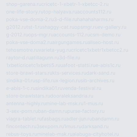
shop-garena.ru
cricetc-1-xbetr-1-xbetcc-2.ru
one-life-story.ru
top-halyava.ru
accounts112.ru
poka-vse-doma-2.ru
3-d-file.ru
hahahaharms.ru
g2012.ru
tst-1.ru
shaggy-cat.ru
opsmgr.ru
ev-gallery.ru
g-2012.ru
ops-mgr.ru
accounts-112.ru
csm-demo.ru
poka-vse-doma2.ru
airgungames.ru
allseo-host.ru
tehosmotre.ru
varieta-yug.ru
cricetc1xbetr1xbetcc2.ru
raytor-d.ru
atillagunn.ru
3d-file.ru
1xbeticricetc1xbetti5.ru
uafoot-statti.ru
e-abis1c.ru
store-brawl-stars.ru
kts-services.ru
dark-sand.ru
sindika-01.ru
sp-life.ru
x-legion.ru
sib-archives.ru
e-abis-1-c.ru
sindika01.ru
venda-festival.ru
store-brawlstars.ru
dooraleksandria.ru
antenna-highly.ru
mine-lab-msk.ru
1-mus.ru
3-sex-porn.ru
ban-damn.ru
purse-factory.ru
viagra-tablet.ru
fasbags.ru
adler-jun.ru
bandamn.ru
fincontech.ru
3sexporn.ru
1mus.ru
darksand.ru
rebus-toys.ru
minelab-msk.ru
alabuga-cityhotel.ru