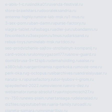
e-abis-1-c.ru
sindika01.ru
venda-festival.ru
store-brawlstars.ru
dooraleksandria.ru
antenna-highly.ru
mine-lab-msk.ru
1-mus.ru
3-sex-porn.ru
ban-damn.ru
purse-factory.ru
viagra-tablet.ru
fasbags.ru
adler-jun.ru
bandamn.ru
fincontech.ru
3sexporn.ru
1mus.ru
darksand.ru
rebus-toys.ru
minelab-msk.ru
rtdco.ru
seo-prodvizhenie-sajtov-stroitelnyh-kompanij.ru
card-voice.ru
rulonnyygazon177.ru
snow-guard.ru
domizbrusa-9x12spb.ru
demaholding.ru
aalse.ru
a380club.ru
argentinamia.ru
perkoka.ru
movie-one.ru
perk-oka.ru
g-octopus.ru
sibarchives.ru
andreislyusar.ru
naruto-x.ru
pursefactory.ru
tor-lyubov-i-grom.ru
spayderhed-2022.ru
movieone.ru
evro-dez.ru
webamator.ru
ma-absolut1.ru
avtopomosch27.ru
nv-750.ru
news-plain.ru
nertansaga.ru
delanalad.ru
dizfiles.ru
youtubefree.ru
aria-family.ru
roadli.ru
planeta-samara.ru
mysmartbuy.ru