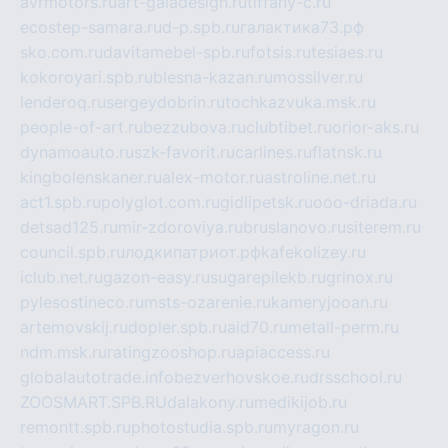
avrmotors.ru
art-galadesign.ru
tiffany-c.ru
ecostep-samara.ru
d-p.spb.ru
галактика73.рф
sko.com.ru
davitamebel-spb.ru
fotsis.ru
tesiaes.ru
kokoroyari.spb.ru
blesna-kazan.ru
mossilver.ru
lenderoq.ru
sergeydobrin.ru
tochkazvuka.msk.ru
people-of-art.ru
bezzubova.ru
clubtibet.ru
orior-aks.ru
dynamoauto.ru
szk-favorit.ru
carlines.ru
flatnsk.ru
kingbolenskaner.ru
alex-motor.ru
astroline.net.ru
act1.spb.ru
polyglot.com.ru
gidlipetsk.ru
ooo-driada.ru
detsad125.ru
mir-zdoroviya.ru
bruslanovo.ru
siterem.ru
council.spb.ru
лодкипатриот.рф
kafekolizey.ru
iclub.net.ru
gazon-easy.ru
sugarepilekb.ru
grinox.ru
pylesostineco.ru
msts-ozarenie.ru
kameryjooan.ru
artemovskij.ru
dopler.spb.ru
aid70.ru
metall-perm.ru
ndm.msk.ru
ratingzooshop.ru
apiaccess.ru
globalautotrade.info
bezverhovskoe.ru
drsschool.ru
ZOOSMART.SPB.RU
dalakony.ru
medikijob.ru
remontt.spb.ru
photostudia.spb.ru
myragon.ru