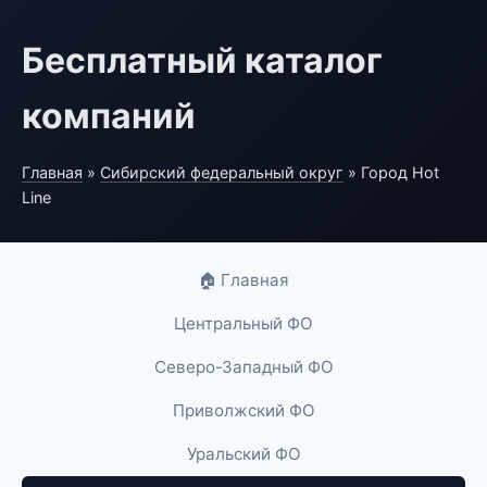
Бесплатный каталог
компаний
Главная
»
Сибирский федеральный округ
» Город Hot
Line
🏠 Главная
Центральный ФО
Северо-Западный ФО
Приволжский ФО
Уральский ФО