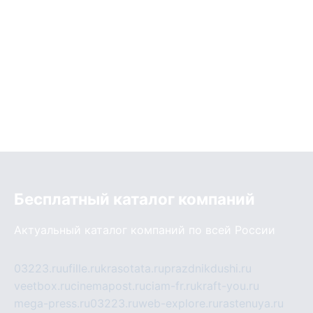
Бесплатный каталог компаний
Актуальный каталог компаний по всей России
03223.ru
ufille.ru
krasotata.ru
prazdnikdushi.ru
veetbox.ru
cinemapost.ru
ciam-fr.ru
kraft-you.ru
mega-press.ru
03223.ru
web-explore.ru
rastenuya.ru