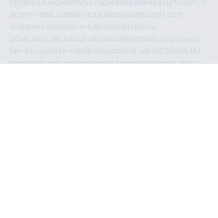
terramia.ru
academy62.ru
gardengallereya.ru
rti.com.ru
artem-news.ru
biserinca.ru
krasnodarkurort.com
imshowtv.ru
mebel-v-tule.ru
mobtopik.ru
pcsecurity.net.ru
tool-sib.ru
multimetrunit.ru
sp-tour.ru
fan-cs.ru
santeh-russia.ru
symbian9.net.ru
DSHAIR.RU
tmmotors.spb.ru
xjocuricopii.com
musavtomat.msk.ru
obustrojdom.ru
sovetcik.ru
ybaranovskaya.ru
ppknews.ru
cult-alshei.ru
JAPANRUSSIA.RU
proekciyamebel.ru
imper-finans.ru
rim.org.ru
glamourai.ru
brassminus.ru
zabor-pro.ru
ftn.pp.ru
dorogoe58.ru
laimengpacker.ru
kuzova-zapchasti.ru
sageerp.ru
taxodrom.ru
dsrazvitie.ru
hardcity.net.ru
ratinghomegames.ru
topservice25.ru
gubernyan.ru
gtglasslined.ru
ii4.ru
tssport.spb.ru
andorra24.com
blackwallstreet.ru
oboimos.ru
optim-doors.com.ru
ikuch.ru
nycr.org.ru
npa21.ru
vremya-ch.spb.ru
desert000.ru
ivtorgi.ru
ifiori.ru
catalog-statei.ru
dcv.org.ru
spetsmaster174.ru
ipkameryhiseeu.ru