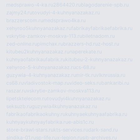
medsprawo-4-ka.ru
2864420.ru
blagodarenie-spb.ru
zajmy24.ru
tovudyi-4-kuhnyanazakaz.ru
brazzerscom.ru
medsprawo4ka.ru
xehyroo5kuhnyanazakaz.ru
fabrikayfabrikaefabrika.ru
vskrytie-zamkov-moskva-113.ru
biletnadom.ru
zed-online.ru
pimchax.ru
brazzers-hd.ru
z-host.ru
kitubeu2kuhnyanazakaz.ru
naperekate.ru
kuhnyaofabrikaufabrik.ru
kitubeu-2-kuhnyanazakaz.ru
xehyroo-5-kuhnyanazakaz.ru
cs-68.ru
guzywia-4-kuhnyanazakaz.ru
mir-tk.ru
vlknrussia.ru
cs68.ru
vladivostok-map.ru
video-seks.ru
bankaribi.ru
raszar.ru
vskrytie-zamkov-moskva113.ru
lipetsktelecom.ru
tovudyi4kuhnyanazakaz.ru
seksuzb.ru
guzywia4kuhnyanazakaz.ru
fabrikaofabrikaokuhny.ru
kuhnyaekuhnyaafabrika.ru
kuhnyaykuhnyayfabrika.ru
e-abis1c.ru
store-brawl-stars.ru
kts-services.ru
dark-sand.ru
sindika-01.ru
sp-life.ru
x-legion.ru
sib-archives.ru