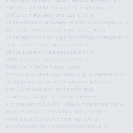
ankou.spb.ru
alvesta1.ru
pdf-creator.ru
nix-files.org.ru
sakhatoday.ru
elektrikersymboler.ru
sputnikyes.ru
golf2club.msk.ru
aeforums.ru
zallclub.ru
multimodal.msk.ru
habaigry.ru
haikko.ru
sobakopedia.ru
isz-fest.ru
ewnc.info
screensaver-clock.net.ru
volnav.spb.ru
comnat.ru
npf.net.ru
7bit.pp.ru
kalugatur.ru
tesiaes.ru
card.com.ru
kazanka.spb.ru
gildiya-kuznecov.ru
kameryboavision.ru
griffoncom.spb.ru
fabrika-emotsiy.ru
PARK-MATROSOVA.RU
agat.spb.ru
avtoyurist-moskva1.ru
hardware.org.ru
схема-авто.рф
dg-lab.ru
angrup.ru
recruiter.spb.ru
music8.spb.ru
krsk124.ru
kubok.spb.ru
romanofforex.ru
analitikaplus.ru
spyonline.ru
zosikamery.ru
sloboda-ural.pp.ru
AUTO-COM.SU
hohota.net
alimy.ru
online-z.com
aromat-vostoka.ru
otdelkaexp.ru
mobilvest.ru
bbd.net.ru
mebelshop.msk.ru
smp-forum.ru
bastion-td.ru
kosmoscreative.ru