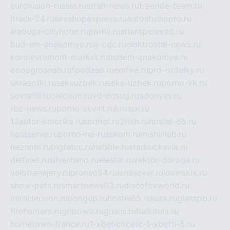
eurovision-russia.ru
strah-news.ru
freeride-team.ru
itrack-24.ru
sexshopexpress.ru
autostudiopro.ru
alabuga-cityhotel.ru
pornv.ru
atlantpereezd.ru
bud-em-znakomye.ru
a-cdc.ru
elektrostal-news.ru
korolevremont-market.ru
budem-znakomye.ru
oooagrosnab.ru
fpodaso.ru
emfire.ru
pro-otdelky.ru
ukrasotki.ru
seksuzbek.ru
seks-uzbek.ru
porno-vk.ru
sovratili.ru
olecoon.ru
vd-dosug.ru
adonyev.ru
rbc-news.ru
porno-skvirt.ru
krospr.ru
13autor-kolonka.ru
sormol.ru
2rich.ru
hostel-65.ru
hostserve.ru
porno-na-russkom.ru
mishinlab.ru
neznobi.ru
bigfatcc.ru
habble.ru
starbucksvia.ru
delfinet.ru
silvernano.ru
elestal.ru
vektor-doroga.ru
velotrenajery.ru
pronso54.ru
lenasever.ru
lovinskix.ru
show-pets.ru
smartnews03.ru
discofoxworld.ru
miraclecoon.ru
pongup.ru
hostel65.ru
liura.ru
glasspb.ru
firehunters.ru
gribowo.ru
gnalis.ru
bulkitula.ru
hometown-france.ru
1-xbeticricetc-1-xbetti-5.ru