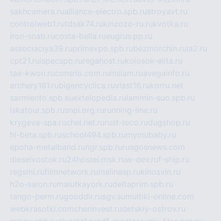
sakhcamera.ru
alliance-electro.spb.ru
stroyavt.ru
controlweb1.ru
tdsak74.ru
kinzozo-ru.ru
kvotka.ru
iron-snab.ru
costa-bella.ru
eugrus.pp.ru
associaciya39.ru
primexpo.spb.ru
bezmorchin.ru
ia2.ru
cpt21.ru
ispecspb.ru
regahost.ru
kolosok-elita.ru
tae-kwon.ru
consrio.com.ru
insiam.ru
avegainfo.ru
archery161.ru
bigencyclica.ru
vlast16.ru
korru.net
sarmiento.spb.su
extelopedia.ru
lammin-suo.spb.ru
iskatour.spb.ru
snpi.org.ru
running-line.ru
krygeva-spa.ru
chel.net.ru
rust-loco.ru
dugshop.ru
hl-beta.spb.ru
school494.spb.ru
mymubaby.ru
epoha-metalband.ru
ngr.spb.ru
rusgosnews.com
dieselvostok.ru
24hostel.msk.ru
w-dev.ru
f-ship.ru
regsmi.ru
filmnetwork.ru
malinasp.ru
kinosvin.ru
h2o-salon.ru
malutkayork.ru
deltaprim.spb.ru
tango-perm.ru
gooddir.ru
sgv.su
multiki-online.com
webkrasotki.com
cherinvest.ru
detskiy-ostrov.ru