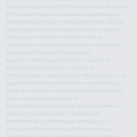
muraviovka-park.ru
worldofwoman.ru
clean-dreams.ru
arkrym.ru
kristinita.ru
dircomputer.ru
healthenter.ru
textexperts.ru
pivnaya-kruzhka.ru
kinofilmy-2021.ru
demolalapaluza.ru
tanyavanya.ru
remstir-tolyatti.ru
msdip.ru
jdol.ru
sokolovr.ru
newtech-spb.ru
rezemkleim.ru
massage-tai.ru
seonub.ru
zvonitut.ru
biolisichka24.ru
mncraft-download.ru
algoritm-sistema.ru
godflesh.ru
ru-industria.ru
zebra-tlt.ru
okna-proficom.ru
erynok.ru
onlinekinospace.ru
startupstudio-fefu.ru
zarges-ru.ru
gegenjustizunrecht.ru
autobalashov.ru
utrovortu.ru
spiski-firm.ru
elara-m.ru
kinomusorka.ru
mkcslava.ru
2bets.ru
vintovoykompressor.ru
birminghamvsfulham.ru
sarmat-komp.ru
pioneeri.ru
amadis-chocolate.ru
shkurki-karakulya.ru
kanotiforet.spb.ru
tutmassage.ru
ecolog.org.ru
praga.spb.ru
falcorussia.ru
autodoctorservis.ru
kamertondom.spb.ru
net-life.net.ru
avto-vozim.ru