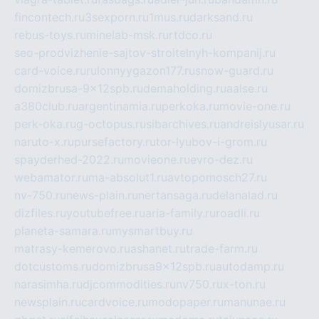
fincontech.ru
3sexporn.ru
1mus.ru
darksand.ru
rebus-toys.ru
minelab-msk.ru
rtdco.ru
seo-prodvizhenie-sajtov-stroitelnyh-kompanij.ru
card-voice.ru
rulonnyygazon177.ru
snow-guard.ru
domizbrusa-9x12spb.ru
demaholding.ru
aalse.ru
a380club.ru
argentinamia.ru
perkoka.ru
movie-one.ru
perk-oka.ru
g-octopus.ru
sibarchives.ru
andreislyusar.ru
naruto-x.ru
pursefactory.ru
tor-lyubov-i-grom.ru
spayderhed-2022.ru
movieone.ru
evro-dez.ru
webamator.ru
ma-absolut1.ru
avtopomosch27.ru
nv-750.ru
news-plain.ru
nertansaga.ru
delanalad.ru
dizfiles.ru
youtubefree.ru
aria-family.ru
roadli.ru
planeta-samara.ru
mysmartbuy.ru
matrasy-kemerovo.ru
ashanet.ru
trade-farm.ru
dotcustoms.ru
domizbrusa9x12spb.ru
autodamp.ru
narasimha.ru
djcommodities.ru
nv750.ru
x-ton.ru
newsplain.ru
cardvoice.ru
modopaper.ru
manunae.ru