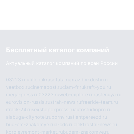
Бесплатный каталог компаний
Актуальный каталог компаний по всей России
03223.ru
ufille.ru
krasotata.ru
prazdnikdushi.ru
veetbox.ru
cinemapost.ru
ciam-fr.ru
kraft-you.ru
mega-press.ru
03223.ru
web-explore.ru
rastenuya.ru
eurovision-russia.ru
strah-news.ru
freeride-team.ru
itrack-24.ru
sexshopexpress.ru
autostudiopro.ru
alabuga-cityhotel.ru
pornv.ru
atlantpereezd.ru
bud-em-znakomye.ru
a-cdc.ru
elektrostal-news.ru
korolevremont-market.ru
budem-znakomye.ru