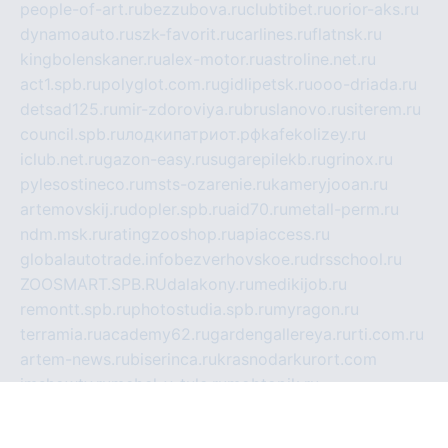
people-of-art.ru
bezzubova.ru
clubtibet.ru
orior-aks.ru
dynamoauto.ru
szk-favorit.ru
carlines.ru
flatnsk.ru
kingbolenskaner.ru
alex-motor.ru
astroline.net.ru
act1.spb.ru
polyglot.com.ru
gidlipetsk.ru
ooo-driada.ru
detsad125.ru
mir-zdoroviya.ru
bruslanovo.ru
siterem.ru
council.spb.ru
лодкипатриот.рф
kafekolizey.ru
iclub.net.ru
gazon-easy.ru
sugarepilekb.ru
grinox.ru
pylesostineco.ru
msts-ozarenie.ru
kameryjooan.ru
artemovskij.ru
dopler.spb.ru
aid70.ru
metall-perm.ru
ndm.msk.ru
ratingzooshop.ru
apiaccess.ru
globalautotrade.info
bezverhovskoe.ru
drsschool.ru
ZOOSMART.SPB.RU
dalakony.ru
medikijob.ru
remontt.spb.ru
photostudia.spb.ru
myragon.ru
terramia.ru
academy62.ru
gardengallereya.ru
rti.com.ru
artem-news.ru
biserinca.ru
krasnodarkurort.com
imshowtv.ru
mebel-v-tule.ru
mobtopik.ru
pcsecurity.net.ru
tool-sib.ru
multimetrunit.ru
sp-tour.ru
fan-cs.ru
santeh-russia.ru
symbian9.net.ru
DSHAIR.RU