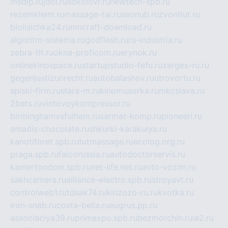
msdip.ru
jdol.ru
sokolovr.ru
newtech-spb.ru
rezemkleim.ru
massage-tai.ru
seonub.ru
zvonitut.ru
biolisichka24.ru
mncraft-download.ru
algoritm-sistema.ru
godflesh.ru
ru-industria.ru
zebra-tlt.ru
okna-proficom.ru
erynok.ru
onlinekinospace.ru
startupstudio-fefu.ru
zarges-ru.ru
gegenjustizunrecht.ru
autobalashov.ru
utrovortu.ru
spiski-firm.ru
elara-m.ru
kinomusorka.ru
mkcslava.ru
2bets.ru
vintovoykompressor.ru
birminghamvsfulham.ru
sarmat-komp.ru
pioneeri.ru
amadis-chocolate.ru
shkurki-karakulya.ru
kanotiforet.spb.ru
tutmassage.ru
ecolog.org.ru
praga.spb.ru
falcorussia.ru
autodoctorservis.ru
kamertondom.spb.ru
net-life.net.ru
avto-vozim.ru
sakhcamera.ru
alliance-electro.spb.ru
stroyavt.ru
controlweb1.ru
tdsak74.ru
kinzozo-ru.ru
kvotka.ru
iron-snab.ru
costa-bella.ru
eugrus.pp.ru
associaciya39.ru
primexpo.spb.ru
bezmorchin.ru
ia2.ru