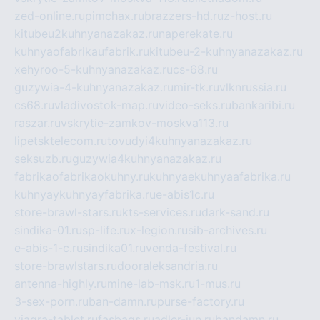
zed-online.ru
pimchax.ru
brazzers-hd.ru
z-host.ru
kitubeu2kuhnyanazakaz.ru
naperekate.ru
kuhnyaofabrikaufabrik.ru
kitubeu-2-kuhnyanazakaz.ru
xehyroo-5-kuhnyanazakaz.ru
cs-68.ru
guzywia-4-kuhnyanazakaz.ru
mir-tk.ru
vlknrussia.ru
cs68.ru
vladivostok-map.ru
video-seks.ru
bankaribi.ru
raszar.ru
vskrytie-zamkov-moskva113.ru
lipetsktelecom.ru
tovudyi4kuhnyanazakaz.ru
seksuzb.ru
guzywia4kuhnyanazakaz.ru
fabrikaofabrikaokuhny.ru
kuhnyaekuhnyaafabrika.ru
kuhnyaykuhnyayfabrika.ru
e-abis1c.ru
store-brawl-stars.ru
kts-services.ru
dark-sand.ru
sindika-01.ru
sp-life.ru
x-legion.ru
sib-archives.ru
e-abis-1-c.ru
sindika01.ru
venda-festival.ru
store-brawlstars.ru
dooraleksandria.ru
antenna-highly.ru
mine-lab-msk.ru
1-mus.ru
3-sex-porn.ru
ban-damn.ru
purse-factory.ru
viagra-tablet.ru
fasbags.ru
adler-jun.ru
bandamn.ru