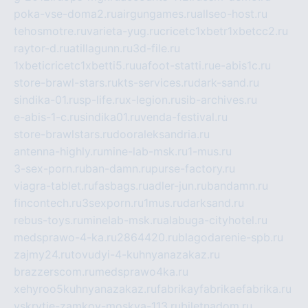
poka-vse-doma2.ru
airgungames.ru
allseo-host.ru
tehosmotre.ru
varieta-yug.ru
cricetc1xbetr1xbetcc2.ru
raytor-d.ru
atillagunn.ru
3d-file.ru
1xbeticricetc1xbetti5.ru
uafoot-statti.ru
e-abis1c.ru
store-brawl-stars.ru
kts-services.ru
dark-sand.ru
sindika-01.ru
sp-life.ru
x-legion.ru
sib-archives.ru
e-abis-1-c.ru
sindika01.ru
venda-festival.ru
store-brawlstars.ru
dooraleksandria.ru
antenna-highly.ru
mine-lab-msk.ru
1-mus.ru
3-sex-porn.ru
ban-damn.ru
purse-factory.ru
viagra-tablet.ru
fasbags.ru
adler-jun.ru
bandamn.ru
fincontech.ru
3sexporn.ru
1mus.ru
darksand.ru
rebus-toys.ru
minelab-msk.ru
alabuga-cityhotel.ru
medsprawo-4-ka.ru
2864420.ru
blagodarenie-spb.ru
zajmy24.ru
tovudyi-4-kuhnyanazakaz.ru
brazzerscom.ru
medsprawo4ka.ru
xehyroo5kuhnyanazakaz.ru
fabrikayfabrikaefabrika.ru
vskrytie-zamkov-moskva-113.ru
biletnadom.ru