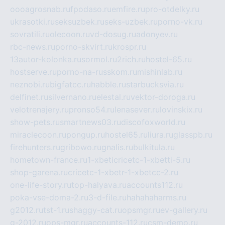
oooagrosnab.ru
fpodaso.ru
emfire.ru
pro-otdelky.ru
ukrasotki.ru
seksuzbek.ru
seks-uzbek.ru
porno-vk.ru
sovratili.ru
olecoon.ru
vd-dosug.ru
adonyev.ru
rbc-news.ru
porno-skvirt.ru
krospr.ru
13autor-kolonka.ru
sormol.ru
2rich.ru
hostel-65.ru
hostserve.ru
porno-na-russkom.ru
mishinlab.ru
neznobi.ru
bigfatcc.ru
habble.ru
starbucksvia.ru
delfinet.ru
silvernano.ru
elestal.ru
vektor-doroga.ru
velotrenajery.ru
pronso54.ru
lenasever.ru
lovinskix.ru
show-pets.ru
smartnews03.ru
discofoxworld.ru
miraclecoon.ru
pongup.ru
hostel65.ru
liura.ru
glasspb.ru
firehunters.ru
gribowo.ru
gnalis.ru
bulkitula.ru
hometown-france.ru
1-xbeticricetc-1-xbetti-5.ru
shop-garena.ru
cricetc-1-xbetr-1-xbetcc-2.ru
one-life-story.ru
top-halyava.ru
accounts112.ru
poka-vse-doma-2.ru
3-d-file.ru
hahahaharms.ru
g2012.ru
tst-1.ru
shaggy-cat.ru
opsmgr.ru
ev-gallery.ru
g-2012.ru
ops-mgr.ru
accounts-112.ru
csm-demo.ru