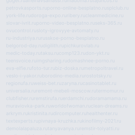
gbget.ru
alfeihavsalnassr.ru
madoma.ru
tajuncos.ru
petrovkasports.ru
porno-online-besplatno.ru
splclub.ru
york-life.ru
doroga-expo.ru
ribery.ru
cleanmedicine.ru
slovar-ivrit.ru
porno-video-besplatno.ru
seks-365.ru
ovucontrol.ru
sloty-igrovyye-avtomaty.ru
ru-industriya.ru
russkoe-porno-besplatno.ru
belgorod-day.ru
digilith.ru
pichkurovlab.ru
medic-today.ru
taksu.ru
comp123.ru
don-ykt.ru
teensvoice.ru
imgsharing.ru
domashnee-porno.ru
eva-elfie.ru
foto-tur.ru
biz-doska.ru
metropoltravel.ru
veslo-i-yakor.ru
borodino-media.ru
rostotsky.ru
regionufa.ru
weiss-bet.ru
zaryna.ru
casinotablet.ru
universalia.ru
remont-mebeli-moscow.ru
termomur.ru
clubfisher.ru
remstirufa.ru
erdamchi.ru
doramamama.ru
muraviovka-park.ru
worldofwoman.ru
clean-dreams.ru
arkrym.ru
kristinita.ru
dircomputer.ru
healthenter.ru
textexperts.ru
pivnaya-kruzhka.ru
kinofilmy-2021.ru
demolalapaluza.ru
tanyavanya.ru
remstir-tolyatti.ru