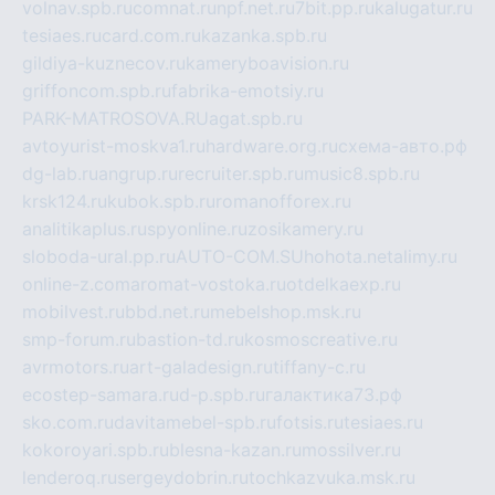
volnav.spb.ru
comnat.ru
npf.net.ru
7bit.pp.ru
kalugatur.ru
tesiaes.ru
card.com.ru
kazanka.spb.ru
gildiya-kuznecov.ru
kameryboavision.ru
griffoncom.spb.ru
fabrika-emotsiy.ru
PARK-MATROSOVA.RU
agat.spb.ru
avtoyurist-moskva1.ru
hardware.org.ru
схема-авто.рф
dg-lab.ru
angrup.ru
recruiter.spb.ru
music8.spb.ru
krsk124.ru
kubok.spb.ru
romanofforex.ru
analitikaplus.ru
spyonline.ru
zosikamery.ru
sloboda-ural.pp.ru
AUTO-COM.SU
hohota.net
alimy.ru
online-z.com
aromat-vostoka.ru
otdelkaexp.ru
mobilvest.ru
bbd.net.ru
mebelshop.msk.ru
smp-forum.ru
bastion-td.ru
kosmoscreative.ru
avrmotors.ru
art-galadesign.ru
tiffany-c.ru
ecostep-samara.ru
d-p.spb.ru
галактика73.рф
sko.com.ru
davitamebel-spb.ru
fotsis.ru
tesiaes.ru
kokoroyari.spb.ru
blesna-kazan.ru
mossilver.ru
lenderoq.ru
sergeydobrin.ru
tochkazvuka.msk.ru