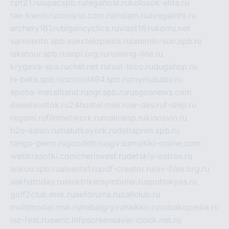
cpt21.ru
ispecspb.ru
regahost.ru
kolosok-elita.ru
tae-kwon.ru
consrio.com.ru
insiam.ru
avegainfo.ru
archery161.ru
bigencyclica.ru
vlast16.ru
korru.net
sarmiento.spb.su
extelopedia.ru
lammin-suo.spb.ru
iskatour.spb.ru
snpi.org.ru
running-line.ru
krygeva-spa.ru
chel.net.ru
rust-loco.ru
dugshop.ru
hl-beta.spb.ru
school494.spb.ru
mymubaby.ru
epoha-metalband.ru
ngr.spb.ru
rusgosnews.com
dieselvostok.ru
24hostel.msk.ru
w-dev.ru
f-ship.ru
regsmi.ru
filmnetwork.ru
malinasp.ru
kinosvin.ru
h2o-salon.ru
malutkayork.ru
deltaprim.spb.ru
tango-perm.ru
gooddir.ru
sgv.su
multiki-online.com
webkrasotki.com
cherinvest.ru
detskiy-ostrov.ru
ankou.spb.ru
alvesta1.ru
pdf-creator.ru
nix-files.org.ru
sakhatoday.ru
elektrikersymboler.ru
sputnikyes.ru
golf2club.msk.ru
aeforums.ru
zallclub.ru
multimodal.msk.ru
habaigry.ru
haikko.ru
sobakopedia.ru
isz-fest.ru
ewnc.info
screensaver-clock.net.ru