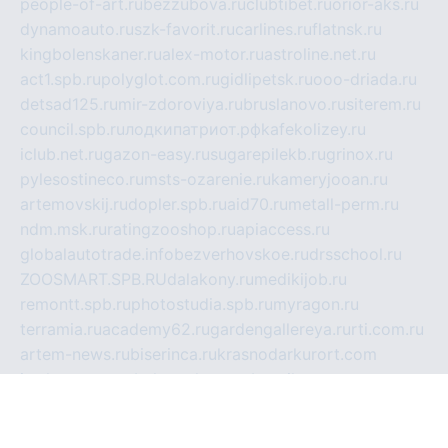
people-of-art.ru
bezzubova.ru
clubtibet.ru
orior-aks.ru
dynamoauto.ru
szk-favorit.ru
carlines.ru
flatnsk.ru
kingbolenskaner.ru
alex-motor.ru
astroline.net.ru
act1.spb.ru
polyglot.com.ru
gidlipetsk.ru
ooo-driada.ru
detsad125.ru
mir-zdoroviya.ru
bruslanovo.ru
siterem.ru
council.spb.ru
лодкипатриот.рф
kafekolizey.ru
iclub.net.ru
gazon-easy.ru
sugarepilekb.ru
grinox.ru
pylesostineco.ru
msts-ozarenie.ru
kameryjooan.ru
artemovskij.ru
dopler.spb.ru
aid70.ru
metall-perm.ru
ndm.msk.ru
ratingzooshop.ru
apiaccess.ru
globalautotrade.info
bezverhovskoe.ru
drsschool.ru
ZOOSMART.SPB.RU
dalakony.ru
medikijob.ru
remontt.spb.ru
photostudia.spb.ru
myragon.ru
terramia.ru
academy62.ru
gardengallereya.ru
rti.com.ru
artem-news.ru
biserinca.ru
krasnodarkurort.com
imshowtv.ru
mebel-v-tule.ru
mobtopik.ru
pcsecurity.net.ru
tool-sib.ru
multimetrunit.ru
sp-tour.ru
fan-cs.ru
santeh-russia.ru
symbian9.net.ru
DSHAIR.RU