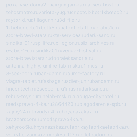
poka-vse-doma2.ru
airgungames.ru
allseo-host.ru
tehosmotre.ru
varieta-yug.ru
cricetc1xbetr1xbetcc2.ru
raytor-d.ru
atillagunn.ru
3d-file.ru
1xbeticricetc1xbetti5.ru
uafoot-statti.ru
e-abis1c.ru
store-brawl-stars.ru
kts-services.ru
dark-sand.ru
sindika-01.ru
sp-life.ru
x-legion.ru
sib-archives.ru
e-abis-1-c.ru
sindika01.ru
venda-festival.ru
store-brawlstars.ru
dooraleksandria.ru
antenna-highly.ru
mine-lab-msk.ru
1-mus.ru
3-sex-porn.ru
ban-damn.ru
purse-factory.ru
viagra-tablet.ru
fasbags.ru
adler-jun.ru
bandamn.ru
fincontech.ru
3sexporn.ru
1mus.ru
darksand.ru
rebus-toys.ru
minelab-msk.ru
alabuga-cityhotel.ru
medsprawo-4-ka.ru
2864420.ru
blagodarenie-spb.ru
zajmy24.ru
tovudyi-4-kuhnyanazakaz.ru
brazzerscom.ru
medsprawo4ka.ru
xehyroo5kuhnyanazakaz.ru
fabrikayfabrikaefabrika.ru
vskrytie-zamkov-moskva-113.ru
biletnadom.ru