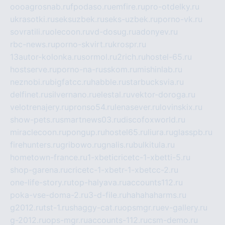
oooagrosnab.ru
fpodaso.ru
emfire.ru
pro-otdelky.ru
ukrasotki.ru
seksuzbek.ru
seks-uzbek.ru
porno-vk.ru
sovratili.ru
olecoon.ru
vd-dosug.ru
adonyev.ru
rbc-news.ru
porno-skvirt.ru
krospr.ru
13autor-kolonka.ru
sormol.ru
2rich.ru
hostel-65.ru
hostserve.ru
porno-na-russkom.ru
mishinlab.ru
neznobi.ru
bigfatcc.ru
habble.ru
starbucksvia.ru
delfinet.ru
silvernano.ru
elestal.ru
vektor-doroga.ru
velotrenajery.ru
pronso54.ru
lenasever.ru
lovinskix.ru
show-pets.ru
smartnews03.ru
discofoxworld.ru
miraclecoon.ru
pongup.ru
hostel65.ru
liura.ru
glasspb.ru
firehunters.ru
gribowo.ru
gnalis.ru
bulkitula.ru
hometown-france.ru
1-xbeticricetc-1-xbetti-5.ru
shop-garena.ru
cricetc-1-xbetr-1-xbetcc-2.ru
one-life-story.ru
top-halyava.ru
accounts112.ru
poka-vse-doma-2.ru
3-d-file.ru
hahahaharms.ru
g2012.ru
tst-1.ru
shaggy-cat.ru
opsmgr.ru
ev-gallery.ru
g-2012.ru
ops-mgr.ru
accounts-112.ru
csm-demo.ru