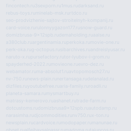
fincontech.ru
3sexporn.ru
1mus.ru
darksand.ru
rebus-toys.ru
minelab-msk.ru
rtdco.ru
seo-prodvizhenie-sajtov-stroitelnyh-kompanij.ru
card-voice.ru
rulonnyygazon177.ru
snow-guard.ru
domizbrusa-9x12spb.ru
demaholding.ru
aalse.ru
a380club.ru
argentinamia.ru
perkoka.ru
movie-one.ru
perk-oka.ru
g-octopus.ru
sibarchives.ru
andreislyusar.ru
naruto-x.ru
pursefactory.ru
tor-lyubov-i-grom.ru
spayderhed-2022.ru
movieone.ru
evro-dez.ru
webamator.ru
ma-absolut1.ru
avtopomosch27.ru
nv-750.ru
news-plain.ru
nertansaga.ru
delanalad.ru
dizfiles.ru
youtubefree.ru
aria-family.ru
roadli.ru
planeta-samara.ru
mysmartbuy.ru
matrasy-kemerovo.ru
ashanet.ru
trade-farm.ru
dotcustoms.ru
domizbrusa9x12spb.ru
autodamp.ru
narasimha.ru
djcommodities.ru
nv750.ru
x-ton.ru
newsplain.ru
cardvoice.ru
modopaper.ru
manunae.ru
gbget.ru
alfeihavsalnassr.ru
madoma.ru
tajuncos.ru