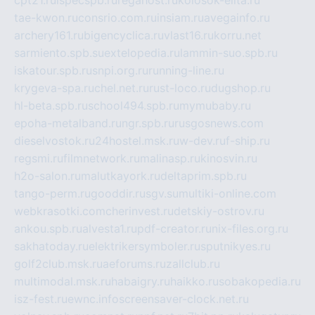
cpt21.ru
ispecspb.ru
regahost.ru
kolosok-elita.ru
tae-kwon.ru
consrio.com.ru
insiam.ru
avegainfo.ru
archery161.ru
bigencyclica.ru
vlast16.ru
korru.net
sarmiento.spb.su
extelopedia.ru
lammin-suo.spb.ru
iskatour.spb.ru
snpi.org.ru
running-line.ru
krygeva-spa.ru
chel.net.ru
rust-loco.ru
dugshop.ru
hl-beta.spb.ru
school494.spb.ru
mymubaby.ru
epoha-metalband.ru
ngr.spb.ru
rusgosnews.com
dieselvostok.ru
24hostel.msk.ru
w-dev.ru
f-ship.ru
regsmi.ru
filmnetwork.ru
malinasp.ru
kinosvin.ru
h2o-salon.ru
malutkayork.ru
deltaprim.spb.ru
tango-perm.ru
gooddir.ru
sgv.su
multiki-online.com
webkrasotki.com
cherinvest.ru
detskiy-ostrov.ru
ankou.spb.ru
alvesta1.ru
pdf-creator.ru
nix-files.org.ru
sakhatoday.ru
elektrikersymboler.ru
sputnikyes.ru
golf2club.msk.ru
aeforums.ru
zallclub.ru
multimodal.msk.ru
habaigry.ru
haikko.ru
sobakopedia.ru
isz-fest.ru
ewnc.info
screensaver-clock.net.ru