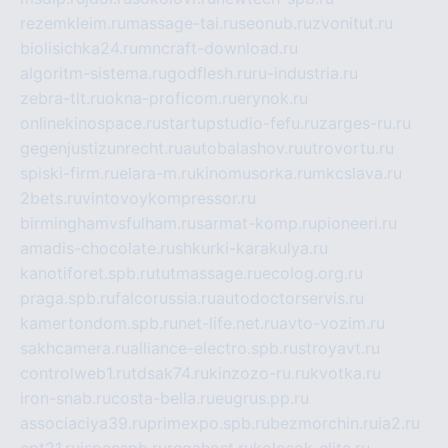
rezemkleim.ru
massage-tai.ru
seonub.ru
zvonitut.ru
biolisichka24.ru
mncraft-download.ru
algoritm-sistema.ru
godflesh.ru
ru-industria.ru
zebra-tlt.ru
okna-proficom.ru
erynok.ru
onlinekinospace.ru
startupstudio-fefu.ru
zarges-ru.ru
gegenjustizunrecht.ru
autobalashov.ru
utrovortu.ru
spiski-firm.ru
elara-m.ru
kinomusorka.ru
mkcslava.ru
2bets.ru
vintovoykompressor.ru
birminghamvsfulham.ru
sarmat-komp.ru
pioneeri.ru
amadis-chocolate.ru
shkurki-karakulya.ru
kanotiforet.spb.ru
tutmassage.ru
ecolog.org.ru
praga.spb.ru
falcorussia.ru
autodoctorservis.ru
kamertondom.spb.ru
net-life.net.ru
avto-vozim.ru
sakhcamera.ru
alliance-electro.spb.ru
stroyavt.ru
controlweb1.ru
tdsak74.ru
kinzozo-ru.ru
kvotka.ru
iron-snab.ru
costa-bella.ru
eugrus.pp.ru
associaciya39.ru
primexpo.spb.ru
bezmorchin.ru
ia2.ru