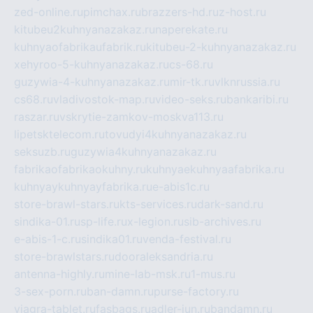
zed-online.ru
pimchax.ru
brazzers-hd.ru
z-host.ru
kitubeu2kuhnyanazakaz.ru
naperekate.ru
kuhnyaofabrikaufabrik.ru
kitubeu-2-kuhnyanazakaz.ru
xehyroo-5-kuhnyanazakaz.ru
cs-68.ru
guzywia-4-kuhnyanazakaz.ru
mir-tk.ru
vlknrussia.ru
cs68.ru
vladivostok-map.ru
video-seks.ru
bankaribi.ru
raszar.ru
vskrytie-zamkov-moskva113.ru
lipetsktelecom.ru
tovudyi4kuhnyanazakaz.ru
seksuzb.ru
guzywia4kuhnyanazakaz.ru
fabrikaofabrikaokuhny.ru
kuhnyaekuhnyaafabrika.ru
kuhnyaykuhnyayfabrika.ru
e-abis1c.ru
store-brawl-stars.ru
kts-services.ru
dark-sand.ru
sindika-01.ru
sp-life.ru
x-legion.ru
sib-archives.ru
e-abis-1-c.ru
sindika01.ru
venda-festival.ru
store-brawlstars.ru
dooraleksandria.ru
antenna-highly.ru
mine-lab-msk.ru
1-mus.ru
3-sex-porn.ru
ban-damn.ru
purse-factory.ru
viagra-tablet.ru
fasbags.ru
adler-jun.ru
bandamn.ru