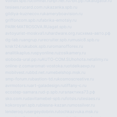
volnav.spb.ru
comnat.ru
npf.net.ru
7bit.pp.ru
kalugatur.ru
tesiaes.ru
card.com.ru
kazanka.spb.ru
gildiya-kuznecov.ru
kameryboavision.ru
griffoncom.spb.ru
fabrika-emotsiy.ru
PARK-MATROSOVA.RU
agat.spb.ru
avtoyurist-moskva1.ru
hardware.org.ru
схема-авто.рф
dg-lab.ru
angrup.ru
recruiter.spb.ru
music8.spb.ru
krsk124.ru
kubok.spb.ru
romanofforex.ru
analitikaplus.ru
spyonline.ru
zosikamery.ru
sloboda-ural.pp.ru
AUTO-COM.SU
hohota.net
alimy.ru
online-z.com
aromat-vostoka.ru
otdelkaexp.ru
mobilvest.ru
bbd.net.ru
mebelshop.msk.ru
smp-forum.ru
bastion-td.ru
kosmoscreative.ru
avrmotors.ru
art-galadesign.ru
tiffany-c.ru
ecostep-samara.ru
d-p.spb.ru
галактика73.рф
sko.com.ru
davitamebel-spb.ru
fotsis.ru
tesiaes.ru
kokoroyari.spb.ru
blesna-kazan.ru
mossilver.ru
lenderoq.ru
sergeydobrin.ru
tochkazvuka.msk.ru