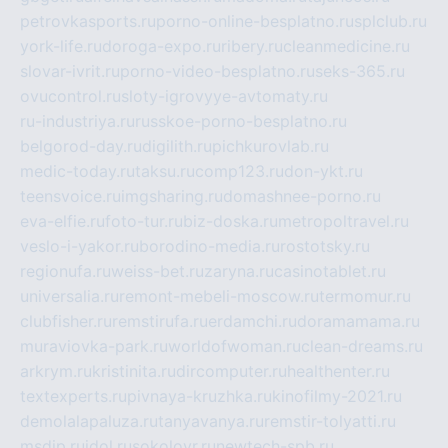
petrovkasports.ru
porno-online-besplatno.ru
splclub.ru
york-life.ru
doroga-expo.ru
ribery.ru
cleanmedicine.ru
slovar-ivrit.ru
porno-video-besplatno.ru
seks-365.ru
ovucontrol.ru
sloty-igrovyye-avtomaty.ru
ru-industriya.ru
russkoe-porno-besplatno.ru
belgorod-day.ru
digilith.ru
pichkurovlab.ru
medic-today.ru
taksu.ru
comp123.ru
don-ykt.ru
teensvoice.ru
imgsharing.ru
domashnee-porno.ru
eva-elfie.ru
foto-tur.ru
biz-doska.ru
metropoltravel.ru
veslo-i-yakor.ru
borodino-media.ru
rostotsky.ru
regionufa.ru
weiss-bet.ru
zaryna.ru
casinotablet.ru
universalia.ru
remont-mebeli-moscow.ru
termomur.ru
clubfisher.ru
remstirufa.ru
erdamchi.ru
doramamama.ru
muraviovka-park.ru
worldofwoman.ru
clean-dreams.ru
arkrym.ru
kristinita.ru
dircomputer.ru
healthenter.ru
textexperts.ru
pivnaya-kruzhka.ru
kinofilmy-2021.ru
demolalapaluza.ru
tanyavanya.ru
remstir-tolyatti.ru
msdip.ru
jdol.ru
sokolovr.ru
newtech-spb.ru