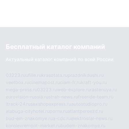
Бесплатный каталог компаний
Актуальный каталог компаний по всей России
03223.ru
ufille.ru
krasotata.ru
prazdnikdushi.ru
veetbox.ru
cinemapost.ru
ciam-fr.ru
kraft-you.ru
mega-press.ru
03223.ru
web-explore.ru
rastenuya.ru
eurovision-russia.ru
strah-news.ru
freeride-team.ru
itrack-24.ru
sexshopexpress.ru
autostudiopro.ru
alabuga-cityhotel.ru
pornv.ru
atlantpereezd.ru
bud-em-znakomye.ru
a-cdc.ru
elektrostal-news.ru
korolevremont-market.ru
budem-znakomye.ru