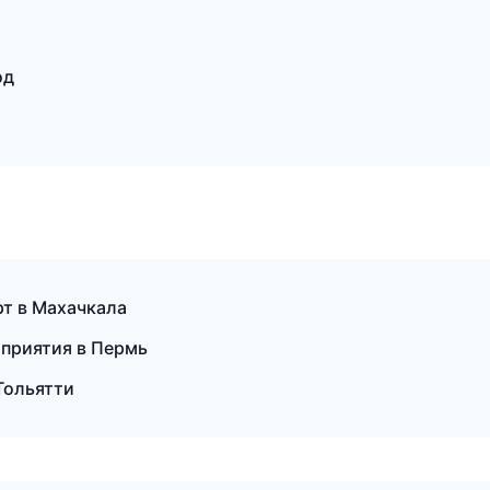
од
рт в Махачкала
оприятия в Пермь
Тольятти