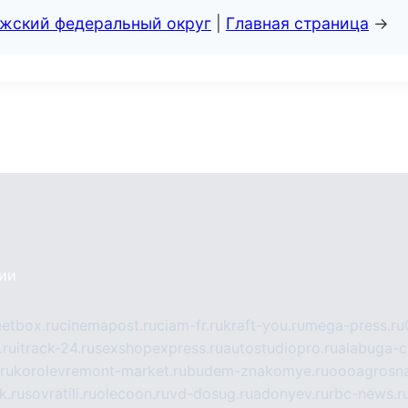
лжский федеральный округ
|
Главная страница
→
сии
eetbox.ru
cinemapost.ru
ciam-fr.ru
kraft-you.ru
mega-press.ru
.ru
itrack-24.ru
sexshopexpress.ru
autostudiopro.ru
alabuga-ci
ru
korolevremont-market.ru
budem-znakomye.ru
oooagrosna
k.ru
sovratili.ru
olecoon.ru
vd-dosug.ru
adonyev.ru
rbc-news.r