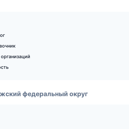
ог
авочник
 организаций
ость
лжский федеральный округ