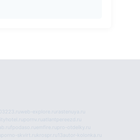
03223.ru
web-explore.ru
rastenuya.ru
tyhotel.ru
pornv.ru
atlantpereezd.ru
b.ru
fpodaso.ru
emfire.ru
pro-otdelky.ru
u
porno-skvirt.ru
krospr.ru
13autor-kolonka.ru