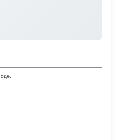
роде.