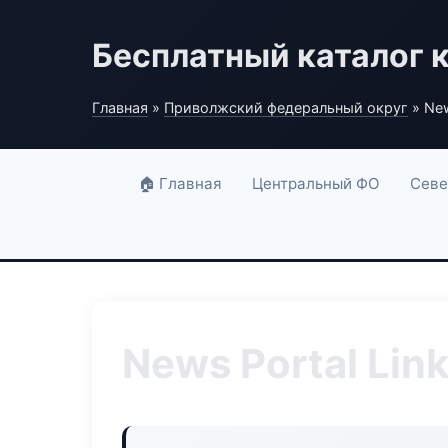
Бесплатный каталог 
Главная
»
Приволжский федеральный округ
» New
🏠 Главная
Центральный ФО
Севе
News Portal Lin