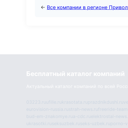
←
Все компании в регионе Приво
Бесплатный каталог компаний
Актуальный каталог компаний по всей Рос
03223.ru
ufille.ru
krasotata.ru
prazdnikdushi.ru
v
eurovision-russia.ru
strah-news.ru
freeride-team
bud-em-znakomye.ru
a-cdc.ru
elektrostal-news.
ukrasotki.ru
seksuzbek.ru
seks-uzbek.ru
porno-v