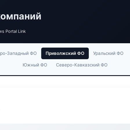
компаний
s Portal Link
ро-Западный ФО
Приволжский ФО
Уральский ФО
Южный ФО
Северо-Кавказский ФО
k