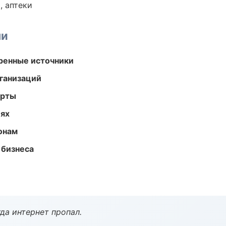
, аптеки
ми
еренные источники
ганизаций
арты
иях
онам
 бизнеса
да интернет пропал.