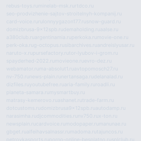
rebus-toys.ru
minelab-msk.ru
rtdco.ru
seo-prodvizhenie-sajtov-stroitelnyh-kompanij.ru
card-voice.ru
rulonnyygazon177.ru
snow-guard.ru
domizbrusa-9x12spb.ru
demaholding.ru
aalse.ru
a380club.ru
argentinamia.ru
perkoka.ru
movie-one.ru
perk-oka.ru
g-octopus.ru
sibarchives.ru
andreislyusar.ru
naruto-x.ru
pursefactory.ru
tor-lyubov-i-grom.ru
spayderhed-2022.ru
movieone.ru
evro-dez.ru
webamator.ru
ma-absolut1.ru
avtopomosch27.ru
nv-750.ru
news-plain.ru
nertansaga.ru
delanalad.ru
dizfiles.ru
youtubefree.ru
aria-family.ru
roadli.ru
planeta-samara.ru
mysmartbuy.ru
matrasy-kemerovo.ru
ashanet.ru
trade-farm.ru
dotcustoms.ru
domizbrusa9x12spb.ru
autodamp.ru
narasimha.ru
djcommodities.ru
nv750.ru
x-ton.ru
newsplain.ru
cardvoice.ru
modopaper.ru
manunae.ru
gbget.ru
alfeihavsalnassr.ru
madoma.ru
tajuncos.ru
petrovkasports.ru
porno-online-besplatno.ru
splclub.ru