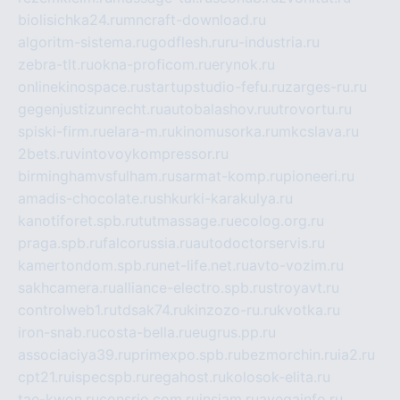
biolisichka24.ru
mncraft-download.ru
algoritm-sistema.ru
godflesh.ru
ru-industria.ru
zebra-tlt.ru
okna-proficom.ru
erynok.ru
onlinekinospace.ru
startupstudio-fefu.ru
zarges-ru.ru
gegenjustizunrecht.ru
autobalashov.ru
utrovortu.ru
spiski-firm.ru
elara-m.ru
kinomusorka.ru
mkcslava.ru
2bets.ru
vintovoykompressor.ru
birminghamvsfulham.ru
sarmat-komp.ru
pioneeri.ru
amadis-chocolate.ru
shkurki-karakulya.ru
kanotiforet.spb.ru
tutmassage.ru
ecolog.org.ru
praga.spb.ru
falcorussia.ru
autodoctorservis.ru
kamertondom.spb.ru
net-life.net.ru
avto-vozim.ru
sakhcamera.ru
alliance-electro.spb.ru
stroyavt.ru
controlweb1.ru
tdsak74.ru
kinzozo-ru.ru
kvotka.ru
iron-snab.ru
costa-bella.ru
eugrus.pp.ru
associaciya39.ru
primexpo.spb.ru
bezmorchin.ru
ia2.ru
cpt21.ru
ispecspb.ru
regahost.ru
kolosok-elita.ru
tae-kwon.ru
consrio.com.ru
insiam.ru
avegainfo.ru