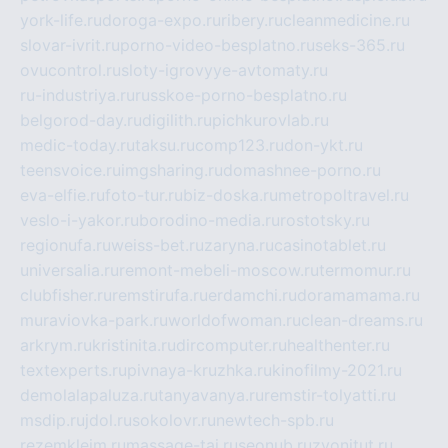
york-life.ru
doroga-expo.ru
ribery.ru
cleanmedicine.ru
slovar-ivrit.ru
porno-video-besplatno.ru
seks-365.ru
ovucontrol.ru
sloty-igrovyye-avtomaty.ru
ru-industriya.ru
russkoe-porno-besplatno.ru
belgorod-day.ru
digilith.ru
pichkurovlab.ru
medic-today.ru
taksu.ru
comp123.ru
don-ykt.ru
teensvoice.ru
imgsharing.ru
domashnee-porno.ru
eva-elfie.ru
foto-tur.ru
biz-doska.ru
metropoltravel.ru
veslo-i-yakor.ru
borodino-media.ru
rostotsky.ru
regionufa.ru
weiss-bet.ru
zaryna.ru
casinotablet.ru
universalia.ru
remont-mebeli-moscow.ru
termomur.ru
clubfisher.ru
remstirufa.ru
erdamchi.ru
doramamama.ru
muraviovka-park.ru
worldofwoman.ru
clean-dreams.ru
arkrym.ru
kristinita.ru
dircomputer.ru
healthenter.ru
textexperts.ru
pivnaya-kruzhka.ru
kinofilmy-2021.ru
demolalapaluza.ru
tanyavanya.ru
remstir-tolyatti.ru
msdip.ru
jdol.ru
sokolovr.ru
newtech-spb.ru
rezemkleim.ru
massage-tai.ru
seonub.ru
zvonitut.ru