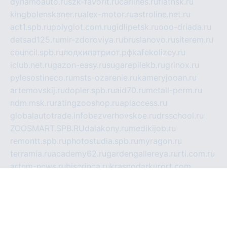
dynamoauto.ru
szk-favorit.ru
carlines.ru
flatnsk.ru
kingbolenskaner.ru
alex-motor.ru
astroline.net.ru
act1.spb.ru
polyglot.com.ru
gidlipetsk.ru
ooo-driada.ru
detsad125.ru
mir-zdoroviya.ru
bruslanovo.ru
siterem.ru
council.spb.ru
лодкипатриот.рф
kafekolizey.ru
iclub.net.ru
gazon-easy.ru
sugarepilekb.ru
grinox.ru
pylesostineco.ru
msts-ozarenie.ru
kameryjooan.ru
artemovskij.ru
dopler.spb.ru
aid70.ru
metall-perm.ru
ndm.msk.ru
ratingzooshop.ru
apiaccess.ru
globalautotrade.info
bezverhovskoe.ru
drsschool.ru
ZOOSMART.SPB.RU
dalakony.ru
medikijob.ru
remontt.spb.ru
photostudia.spb.ru
myragon.ru
terramia.ru
academy62.ru
gardengallereya.ru
rti.com.ru
artem-news.ru
biserinca.ru
krasnodarkurort.com
imshowtv.ru
mebel-v-tule.ru
mobtopik.ru
pcsecurity.net.ru
tool-sib.ru
multimetrunit.ru
sp-tour.ru
fan-cs.ru
santeh-russia.ru
symbian9.net.ru
DSHAIR.RU
tmmotors.spb.ru
xjocuricopii.com
musavtomat.msk.ru