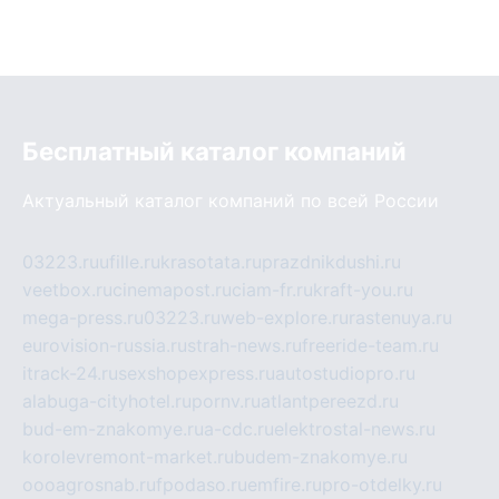
Бесплатный каталог компаний
Актуальный каталог компаний по всей России
03223.ru
ufille.ru
krasotata.ru
prazdnikdushi.ru
veetbox.ru
cinemapost.ru
ciam-fr.ru
kraft-you.ru
mega-press.ru
03223.ru
web-explore.ru
rastenuya.ru
eurovision-russia.ru
strah-news.ru
freeride-team.ru
itrack-24.ru
sexshopexpress.ru
autostudiopro.ru
alabuga-cityhotel.ru
pornv.ru
atlantpereezd.ru
bud-em-znakomye.ru
a-cdc.ru
elektrostal-news.ru
korolevremont-market.ru
budem-znakomye.ru
oooagrosnab.ru
fpodaso.ru
emfire.ru
pro-otdelky.ru