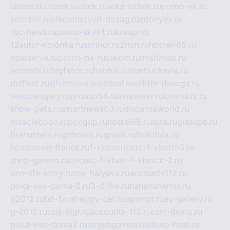
ukrasotki.ru
seksuzbek.ru
seks-uzbek.ru
porno-vk.ru
sovratili.ru
olecoon.ru
vd-dosug.ru
adonyev.ru
rbc-news.ru
porno-skvirt.ru
krospr.ru
13autor-kolonka.ru
sormol.ru
2rich.ru
hostel-65.ru
hostserve.ru
porno-na-russkom.ru
mishinlab.ru
neznobi.ru
bigfatcc.ru
habble.ru
starbucksvia.ru
delfinet.ru
silvernano.ru
elestal.ru
vektor-doroga.ru
velotrenajery.ru
pronso54.ru
lenasever.ru
lovinskix.ru
show-pets.ru
smartnews03.ru
discofoxworld.ru
miraclecoon.ru
pongup.ru
hostel65.ru
liura.ru
glasspb.ru
firehunters.ru
gribowo.ru
gnalis.ru
bulkitula.ru
hometown-france.ru
1-xbeticricetc-1-xbetti-5.ru
shop-garena.ru
cricetc-1-xbetr-1-xbetcc-2.ru
one-life-story.ru
top-halyava.ru
accounts112.ru
poka-vse-doma-2.ru
3-d-file.ru
hahahaharms.ru
g2012.ru
tst-1.ru
shaggy-cat.ru
opsmgr.ru
ev-gallery.ru
g-2012.ru
ops-mgr.ru
accounts-112.ru
csm-demo.ru
poka-vse-doma2.ru
airgungames.ru
allseo-host.ru