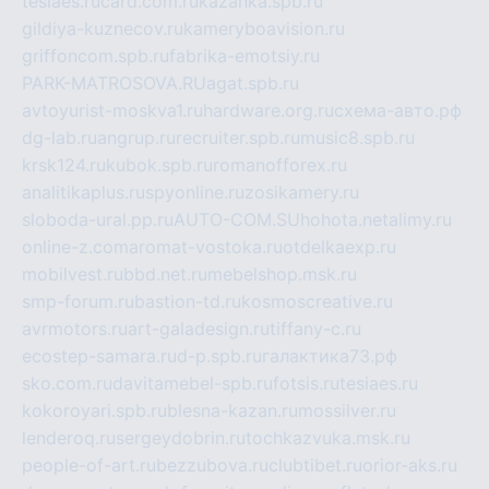
tesiaes.ru
card.com.ru
kazanka.spb.ru
gildiya-kuznecov.ru
kameryboavision.ru
griffoncom.spb.ru
fabrika-emotsiy.ru
PARK-MATROSOVA.RU
agat.spb.ru
avtoyurist-moskva1.ru
hardware.org.ru
схема-авто.рф
dg-lab.ru
angrup.ru
recruiter.spb.ru
music8.spb.ru
krsk124.ru
kubok.spb.ru
romanofforex.ru
analitikaplus.ru
spyonline.ru
zosikamery.ru
sloboda-ural.pp.ru
AUTO-COM.SU
hohota.net
alimy.ru
online-z.com
aromat-vostoka.ru
otdelkaexp.ru
mobilvest.ru
bbd.net.ru
mebelshop.msk.ru
smp-forum.ru
bastion-td.ru
kosmoscreative.ru
avrmotors.ru
art-galadesign.ru
tiffany-c.ru
ecostep-samara.ru
d-p.spb.ru
галактика73.рф
sko.com.ru
davitamebel-spb.ru
fotsis.ru
tesiaes.ru
kokoroyari.spb.ru
blesna-kazan.ru
mossilver.ru
lenderoq.ru
sergeydobrin.ru
tochkazvuka.msk.ru
people-of-art.ru
bezzubova.ru
clubtibet.ru
orior-aks.ru