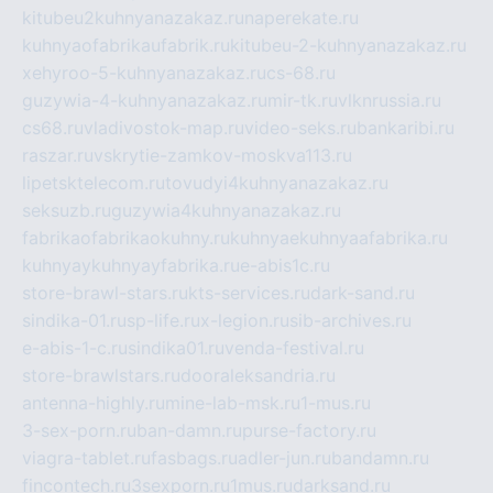
kitubeu2kuhnyanazakaz.ru
naperekate.ru
kuhnyaofabrikaufabrik.ru
kitubeu-2-kuhnyanazakaz.ru
xehyroo-5-kuhnyanazakaz.ru
cs-68.ru
guzywia-4-kuhnyanazakaz.ru
mir-tk.ru
vlknrussia.ru
cs68.ru
vladivostok-map.ru
video-seks.ru
bankaribi.ru
raszar.ru
vskrytie-zamkov-moskva113.ru
lipetsktelecom.ru
tovudyi4kuhnyanazakaz.ru
seksuzb.ru
guzywia4kuhnyanazakaz.ru
fabrikaofabrikaokuhny.ru
kuhnyaekuhnyaafabrika.ru
kuhnyaykuhnyayfabrika.ru
e-abis1c.ru
store-brawl-stars.ru
kts-services.ru
dark-sand.ru
sindika-01.ru
sp-life.ru
x-legion.ru
sib-archives.ru
e-abis-1-c.ru
sindika01.ru
venda-festival.ru
store-brawlstars.ru
dooraleksandria.ru
antenna-highly.ru
mine-lab-msk.ru
1-mus.ru
3-sex-porn.ru
ban-damn.ru
purse-factory.ru
viagra-tablet.ru
fasbags.ru
adler-jun.ru
bandamn.ru
fincontech.ru
3sexporn.ru
1mus.ru
darksand.ru