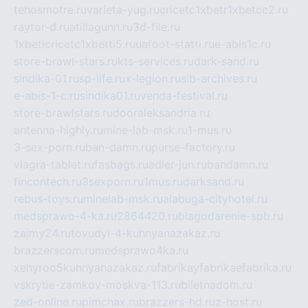
tehosmotre.ru
varieta-yug.ru
cricetc1xbetr1xbetcc2.ru
raytor-d.ru
atillagunn.ru
3d-file.ru
1xbeticricetc1xbetti5.ru
uafoot-statti.ru
e-abis1c.ru
store-brawl-stars.ru
kts-services.ru
dark-sand.ru
sindika-01.ru
sp-life.ru
x-legion.ru
sib-archives.ru
e-abis-1-c.ru
sindika01.ru
venda-festival.ru
store-brawlstars.ru
dooraleksandria.ru
antenna-highly.ru
mine-lab-msk.ru
1-mus.ru
3-sex-porn.ru
ban-damn.ru
purse-factory.ru
viagra-tablet.ru
fasbags.ru
adler-jun.ru
bandamn.ru
fincontech.ru
3sexporn.ru
1mus.ru
darksand.ru
rebus-toys.ru
minelab-msk.ru
alabuga-cityhotel.ru
medsprawo-4-ka.ru
2864420.ru
blagodarenie-spb.ru
zajmy24.ru
tovudyi-4-kuhnyanazakaz.ru
brazzerscom.ru
medsprawo4ka.ru
xehyroo5kuhnyanazakaz.ru
fabrikayfabrikaefabrika.ru
vskrytie-zamkov-moskva-113.ru
biletnadom.ru
zed-online.ru
pimchax.ru
brazzers-hd.ru
z-host.ru