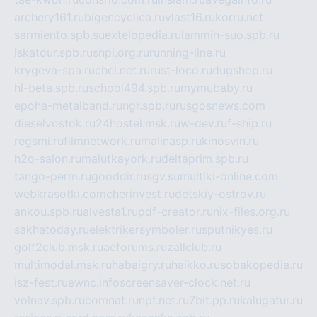
archery161.ru
bigencyclica.ru
vlast16.ru
korru.net
sarmiento.spb.su
extelopedia.ru
lammin-suo.spb.ru
iskatour.spb.ru
snpi.org.ru
running-line.ru
krygeva-spa.ru
chel.net.ru
rust-loco.ru
dugshop.ru
hl-beta.spb.ru
school494.spb.ru
mymubaby.ru
epoha-metalband.ru
ngr.spb.ru
rusgosnews.com
dieselvostok.ru
24hostel.msk.ru
w-dev.ru
f-ship.ru
regsmi.ru
filmnetwork.ru
malinasp.ru
kinosvin.ru
h2o-salon.ru
malutkayork.ru
deltaprim.spb.ru
tango-perm.ru
gooddir.ru
sgv.su
multiki-online.com
webkrasotki.com
cherinvest.ru
detskiy-ostrov.ru
ankou.spb.ru
alvesta1.ru
pdf-creator.ru
nix-files.org.ru
sakhatoday.ru
elektrikersymboler.ru
sputnikyes.ru
golf2club.msk.ru
aeforums.ru
zallclub.ru
multimodal.msk.ru
habaigry.ru
haikko.ru
sobakopedia.ru
isz-fest.ru
ewnc.info
screensaver-clock.net.ru
volnav.spb.ru
comnat.ru
npf.net.ru
7bit.pp.ru
kalugatur.ru