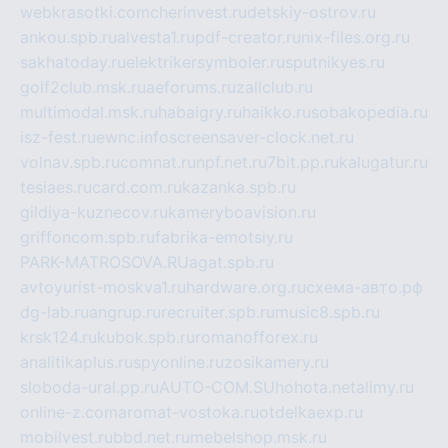
webkrasotki.com
cherinvest.ru
detskiy-ostrov.ru
ankou.spb.ru
alvesta1.ru
pdf-creator.ru
nix-files.org.ru
sakhatoday.ru
elektrikersymboler.ru
sputnikyes.ru
golf2club.msk.ru
aeforums.ru
zallclub.ru
multimodal.msk.ru
habaigry.ru
haikko.ru
sobakopedia.ru
isz-fest.ru
ewnc.info
screensaver-clock.net.ru
volnav.spb.ru
comnat.ru
npf.net.ru
7bit.pp.ru
kalugatur.ru
tesiaes.ru
card.com.ru
kazanka.spb.ru
gildiya-kuznecov.ru
kameryboavision.ru
griffoncom.spb.ru
fabrika-emotsiy.ru
PARK-MATROSOVA.RU
agat.spb.ru
avtoyurist-moskva1.ru
hardware.org.ru
схема-авто.рф
dg-lab.ru
angrup.ru
recruiter.spb.ru
music8.spb.ru
krsk124.ru
kubok.spb.ru
romanofforex.ru
analitikaplus.ru
spyonline.ru
zosikamery.ru
sloboda-ural.pp.ru
AUTO-COM.SU
hohota.net
alimy.ru
online-z.com
aromat-vostoka.ru
otdelkaexp.ru
mobilvest.ru
bbd.net.ru
mebelshop.msk.ru