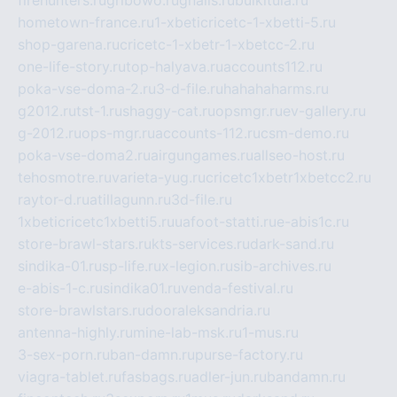
hometown-france.ru
1-xbeticricetc-1-xbetti-5.ru
shop-garena.ru
cricetc-1-xbetr-1-xbetcc-2.ru
one-life-story.ru
top-halyava.ru
accounts112.ru
poka-vse-doma-2.ru
3-d-file.ru
hahahaharms.ru
g2012.ru
tst-1.ru
shaggy-cat.ru
opsmgr.ru
ev-gallery.ru
g-2012.ru
ops-mgr.ru
accounts-112.ru
csm-demo.ru
poka-vse-doma2.ru
airgungames.ru
allseo-host.ru
tehosmotre.ru
varieta-yug.ru
cricetc1xbetr1xbetcc2.ru
raytor-d.ru
atillagunn.ru
3d-file.ru
1xbeticricetc1xbetti5.ru
uafoot-statti.ru
e-abis1c.ru
store-brawl-stars.ru
kts-services.ru
dark-sand.ru
sindika-01.ru
sp-life.ru
x-legion.ru
sib-archives.ru
e-abis-1-c.ru
sindika01.ru
venda-festival.ru
store-brawlstars.ru
dooraleksandria.ru
antenna-highly.ru
mine-lab-msk.ru
1-mus.ru
3-sex-porn.ru
ban-damn.ru
purse-factory.ru
viagra-tablet.ru
fasbags.ru
adler-jun.ru
bandamn.ru