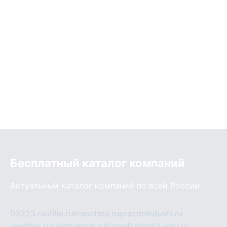
Бесплатный каталог компаний
Актуальный каталог компаний по всей России
03223.ru
ufille.ru
krasotata.ru
prazdnikdushi.ru
veetbox.ru
cinemapost.ru
ciam-fr.ru
kraft-you.ru