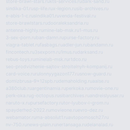
store-brawl-stars.ru
kts-services.ru
dark-sand.ru
sindika-01.ru
sp-life.ru
x-legion.ru
sib-archives.ru
e-abis-1-c.ru
sindika01.ru
venda-festival.ru
store-brawlstars.ru
dooraleksandria.ru
antenna-highly.ru
mine-lab-msk.ru
1-mus.ru
3-sex-porn.ru
ban-damn.ru
purse-factory.ru
viagra-tablet.ru
fasbags.ru
adler-jun.ru
bandamn.ru
fincontech.ru
3sexporn.ru
1mus.ru
darksand.ru
rebus-toys.ru
minelab-msk.ru
rtdco.ru
seo-prodvizhenie-sajtov-stroitelnyh-kompanij.ru
card-voice.ru
rulonnyygazon177.ru
snow-guard.ru
domizbrusa-9x12spb.ru
demaholding.ru
aalse.ru
a380club.ru
argentinamia.ru
perkoka.ru
movie-one.ru
perk-oka.ru
g-octopus.ru
sibarchives.ru
andreislyusar.ru
naruto-x.ru
pursefactory.ru
tor-lyubov-i-grom.ru
spayderhed-2022.ru
movieone.ru
evro-dez.ru
webamator.ru
ma-absolut1.ru
avtopomosch27.ru
nv-750.ru
news-plain.ru
nertansaga.ru
delanalad.ru