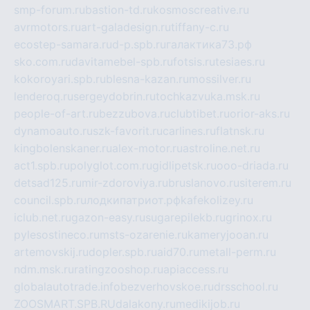
smp-forum.ru
bastion-td.ru
kosmoscreative.ru
avrmotors.ru
art-galadesign.ru
tiffany-c.ru
ecostep-samara.ru
d-p.spb.ru
галактика73.рф
sko.com.ru
davitamebel-spb.ru
fotsis.ru
tesiaes.ru
kokoroyari.spb.ru
blesna-kazan.ru
mossilver.ru
lenderoq.ru
sergeydobrin.ru
tochkazvuka.msk.ru
people-of-art.ru
bezzubova.ru
clubtibet.ru
orior-aks.ru
dynamoauto.ru
szk-favorit.ru
carlines.ru
flatnsk.ru
kingbolenskaner.ru
alex-motor.ru
astroline.net.ru
act1.spb.ru
polyglot.com.ru
gidlipetsk.ru
ooo-driada.ru
detsad125.ru
mir-zdoroviya.ru
bruslanovo.ru
siterem.ru
council.spb.ru
лодкипатриот.рф
kafekolizey.ru
iclub.net.ru
gazon-easy.ru
sugarepilekb.ru
grinox.ru
pylesostineco.ru
msts-ozarenie.ru
kameryjooan.ru
artemovskij.ru
dopler.spb.ru
aid70.ru
metall-perm.ru
ndm.msk.ru
ratingzooshop.ru
apiaccess.ru
globalautotrade.info
bezverhovskoe.ru
drsschool.ru
ZOOSMART.SPB.RU
dalakony.ru
medikijob.ru