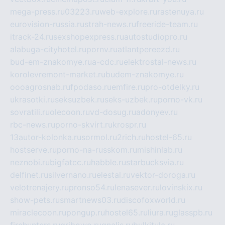
mega-press.ru
03223.ru
web-explore.ru
rastenuya.ru
eurovision-russia.ru
strah-news.ru
freeride-team.ru
itrack-24.ru
sexshopexpress.ru
autostudiopro.ru
alabuga-cityhotel.ru
pornv.ru
atlantpereezd.ru
bud-em-znakomye.ru
a-cdc.ru
elektrostal-news.ru
korolevremont-market.ru
budem-znakomye.ru
oooagrosnab.ru
fpodaso.ru
emfire.ru
pro-otdelky.ru
ukrasotki.ru
seksuzbek.ru
seks-uzbek.ru
porno-vk.ru
sovratili.ru
olecoon.ru
vd-dosug.ru
adonyev.ru
rbc-news.ru
porno-skvirt.ru
krospr.ru
13autor-kolonka.ru
sormol.ru
2rich.ru
hostel-65.ru
hostserve.ru
porno-na-russkom.ru
mishinlab.ru
neznobi.ru
bigfatcc.ru
habble.ru
starbucksvia.ru
delfinet.ru
silvernano.ru
elestal.ru
vektor-doroga.ru
velotrenajery.ru
pronso54.ru
lenasever.ru
lovinskix.ru
show-pets.ru
smartnews03.ru
discofoxworld.ru
miraclecoon.ru
pongup.ru
hostel65.ru
liura.ru
glasspb.ru
firehunters.ru
gribowo.ru
gnalis.ru
bulkitula.ru