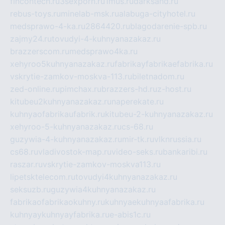
fincontech.ru
3sexporn.ru
1mus.ru
darksand.ru
rebus-toys.ru
minelab-msk.ru
alabuga-cityhotel.ru
medsprawo-4-ka.ru
2864420.ru
blagodarenie-spb.ru
zajmy24.ru
tovudyi-4-kuhnyanazakaz.ru
brazzerscom.ru
medsprawo4ka.ru
xehyroo5kuhnyanazakaz.ru
fabrikayfabrikaefabrika.ru
vskrytie-zamkov-moskva-113.ru
biletnadom.ru
zed-online.ru
pimchax.ru
brazzers-hd.ru
z-host.ru
kitubeu2kuhnyanazakaz.ru
naperekate.ru
kuhnyaofabrikaufabrik.ru
kitubeu-2-kuhnyanazakaz.ru
xehyroo-5-kuhnyanazakaz.ru
cs-68.ru
guzywia-4-kuhnyanazakaz.ru
mir-tk.ru
vlknrussia.ru
cs68.ru
vladivostok-map.ru
video-seks.ru
bankaribi.ru
raszar.ru
vskrytie-zamkov-moskva113.ru
lipetsktelecom.ru
tovudyi4kuhnyanazakaz.ru
seksuzb.ru
guzywia4kuhnyanazakaz.ru
fabrikaofabrikaokuhny.ru
kuhnyaekuhnyaafabrika.ru
kuhnyaykuhnyayfabrika.ru
e-abis1c.ru