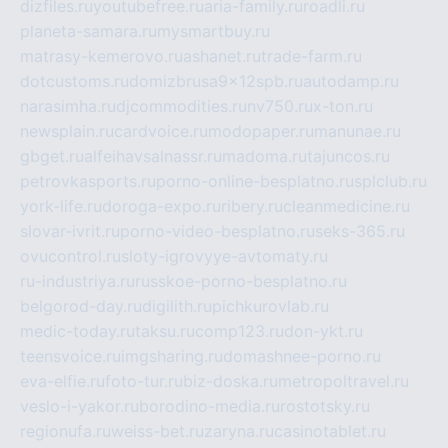
dizfiles.ru
youtubefree.ru
aria-family.ru
roadli.ru
planeta-samara.ru
mysmartbuy.ru
matrasy-kemerovo.ru
ashanet.ru
trade-farm.ru
dotcustoms.ru
domizbrusa9x12spb.ru
autodamp.ru
narasimha.ru
djcommodities.ru
nv750.ru
x-ton.ru
newsplain.ru
cardvoice.ru
modopaper.ru
manunae.ru
gbget.ru
alfeihavsalnassr.ru
madoma.ru
tajuncos.ru
petrovkasports.ru
porno-online-besplatno.ru
splclub.ru
york-life.ru
doroga-expo.ru
ribery.ru
cleanmedicine.ru
slovar-ivrit.ru
porno-video-besplatno.ru
seks-365.ru
ovucontrol.ru
sloty-igrovyye-avtomaty.ru
ru-industriya.ru
russkoe-porno-besplatno.ru
belgorod-day.ru
digilith.ru
pichkurovlab.ru
medic-today.ru
taksu.ru
comp123.ru
don-ykt.ru
teensvoice.ru
imgsharing.ru
domashnee-porno.ru
eva-elfie.ru
foto-tur.ru
biz-doska.ru
metropoltravel.ru
veslo-i-yakor.ru
borodino-media.ru
rostotsky.ru
regionufa.ru
weiss-bet.ru
zaryna.ru
casinotablet.ru