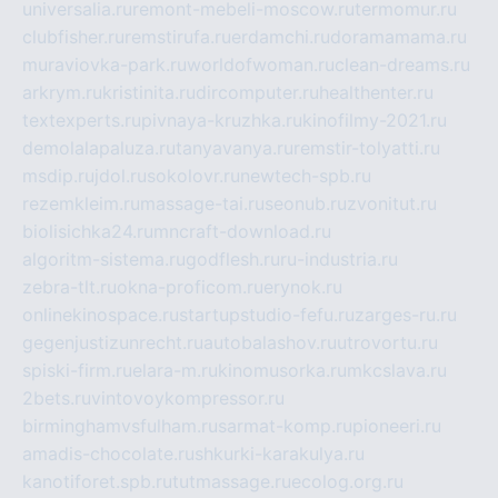
universalia.ru
remont-mebeli-moscow.ru
termomur.ru
clubfisher.ru
remstirufa.ru
erdamchi.ru
doramamama.ru
muraviovka-park.ru
worldofwoman.ru
clean-dreams.ru
arkrym.ru
kristinita.ru
dircomputer.ru
healthenter.ru
textexperts.ru
pivnaya-kruzhka.ru
kinofilmy-2021.ru
demolalapaluza.ru
tanyavanya.ru
remstir-tolyatti.ru
msdip.ru
jdol.ru
sokolovr.ru
newtech-spb.ru
rezemkleim.ru
massage-tai.ru
seonub.ru
zvonitut.ru
biolisichka24.ru
mncraft-download.ru
algoritm-sistema.ru
godflesh.ru
ru-industria.ru
zebra-tlt.ru
okna-proficom.ru
erynok.ru
onlinekinospace.ru
startupstudio-fefu.ru
zarges-ru.ru
gegenjustizunrecht.ru
autobalashov.ru
utrovortu.ru
spiski-firm.ru
elara-m.ru
kinomusorka.ru
mkcslava.ru
2bets.ru
vintovoykompressor.ru
birminghamvsfulham.ru
sarmat-komp.ru
pioneeri.ru
amadis-chocolate.ru
shkurki-karakulya.ru
kanotiforet.spb.ru
tutmassage.ru
ecolog.org.ru