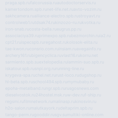
praga.spb.ru
falcorussia.ru
autodoctorservis.ru
kamertondom.spb.ru
net-life.net.ru
avto-vozim.ru
sakhcamera.ru
alliance-electro.spb.ru
stroyavt.ru
controlweb1.ru
tdsak74.ru
kinzozo-ru.ru
kvotka.ru
iron-snab.ru
costa-bella.ru
eugrus.pp.ru
associaciya39.ru
primexpo.spb.ru
bezmorchin.ru
ia2.ru
cpt21.ru
ispecspb.ru
regahost.ru
kolosok-elita.ru
tae-kwon.ru
consrio.com.ru
insiam.ru
avegainfo.ru
archery161.ru
bigencyclica.ru
vlast16.ru
korru.net
sarmiento.spb.su
extelopedia.ru
lammin-suo.spb.ru
iskatour.spb.ru
snpi.org.ru
running-line.ru
krygeva-spa.ru
chel.net.ru
rust-loco.ru
dugshop.ru
hl-beta.spb.ru
school494.spb.ru
mymubaby.ru
epoha-metalband.ru
ngr.spb.ru
rusgosnews.com
dieselvostok.ru
24hostel.msk.ru
w-dev.ru
f-ship.ru
regsmi.ru
filmnetwork.ru
malinasp.ru
kinosvin.ru
h2o-salon.ru
malutkayork.ru
deltaprim.spb.ru
tango-perm.ru
gooddir.ru
sgv.su
multiki-online.com