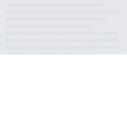
remontt.spb.ru
photostudia.spb.ru
myragon.ru
terramia.ru
academy62.ru
gardengallereya.ru
rti.com.ru
artem-news.ru
biserinca.ru
krasnodarkurort.com
imshowtv.ru
mebel-v-tule.ru
mobtopik.ru
pcsecurity.net.ru
tool-sib.ru
multimetrunit.ru
sp-tour.ru
fan-cs.ru
santeh-russia.ru
symbian9.net.ru
DSHAIR.RU
tmmotors.spb.ru
xjocuricopii.com
musavtomat.msk.ru
obustrojdom.ru
sovetcik.ru
ybaranovskaya.ru
ppknews.ru
cult-alshei.ru
JAPANRUSSIA.RU
proekciyamebel.ru
imper-finans.ru
rim.org.ru
glamourai.ru
brassminus.ru
zabor-pro.ru
ftn.pp.ru
dorogoe58.ru
laimengpacker.ru
kuzova-zapchasti.ru
sageerp.ru
taxodrom.ru
dsrazvitie.ru
hardcity.net.ru
ratinghomegames.ru
topservice25.ru
gubernyan.ru
gtglasslined.ru
ii4.ru
tssport.spb.ru
andorra24.com
blackwallstreet.ru
oboimos.ru
optim-doors.com.ru
ikuch.ru
nycr.org.ru
npa21.ru
vremya-ch.spb.ru
desert000.ru
ivtorgi.ru
ifiori.ru
catalog-statei.ru