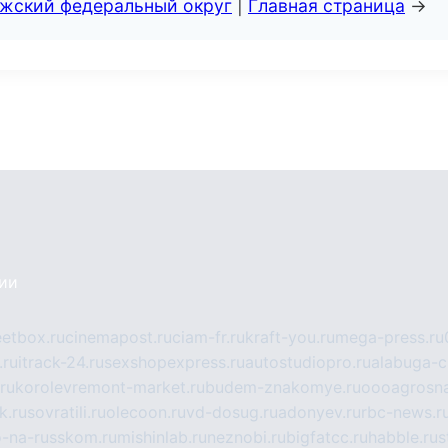
лжский федеральный округ
|
Главная страница
→
сии
eetbox.ru
cinemapost.ru
ciam-fr.ru
kraft-you.ru
mega-press.ru
.ru
itrack-24.ru
sexshopexpress.ru
autostudiopro.ru
alabuga-ci
ru
korolevremont-market.ru
budem-znakomye.ru
oooagrosna
k.ru
sovratili.ru
olecoon.ru
vd-dosug.ru
adonyev.ru
rbc-news.r
-na-russkom.ru
mishinlab.ru
neznobi.ru
bigfatcc.ru
habble.ru
s