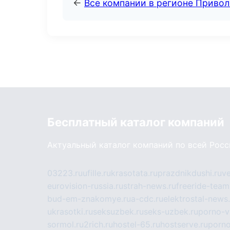
←
Все компании в регионе Приво
Бесплатный каталог компаний
Актуальный каталог компаний по всей Рос
03223.ru
ufille.ru
krasotata.ru
prazdnikdushi.ru
v
eurovision-russia.ru
strah-news.ru
freeride-team
bud-em-znakomye.ru
a-cdc.ru
elektrostal-news.
ukrasotki.ru
seksuzbek.ru
seks-uzbek.ru
porno-v
sormol.ru
2rich.ru
hostel-65.ru
hostserve.ru
porno