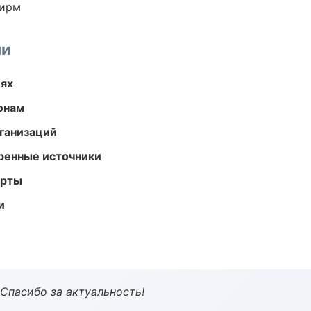
фирм
ми
иях
онам
ганизаций
еренные источники
арты
и
 Спасибо за актуальность!