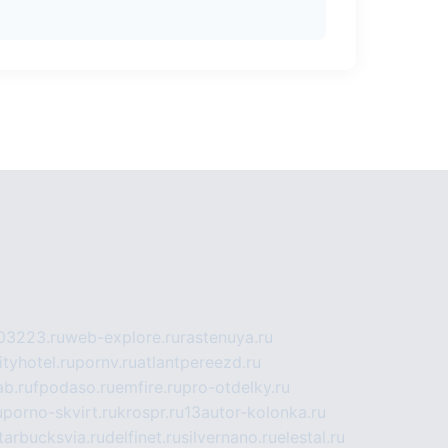
03223.ru
web-explore.ru
rastenuya.ru
tyhotel.ru
pornv.ru
atlantpereezd.ru
b.ru
fpodaso.ru
emfire.ru
pro-otdelky.ru
u
porno-skvirt.ru
krospr.ru
13autor-kolonka.ru
tarbucksvia.ru
delfinet.ru
silvernano.ru
elestal.ru