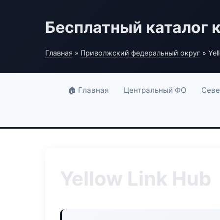
Бесплатный каталог 
Главная
»
Приволжский федеральный округ
» Yel
🏠 Главная
Центральный ФО
Севе
Yellow Link Hub