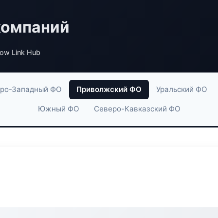
компаний
low Link Hub
ро-Западный ФО
Приволжский ФО
Уральский ФО
Южный ФО
Северо-Кавказский ФО