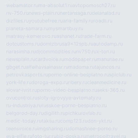
webamator.ru
ma-absolut1.ru
avtopomosch27.ru
nv-750.ru
news-plain.ru
nertansaga.ru
delanalad.ru
dizfiles.ru
youtubefree.ru
aria-family.ru
roadli.ru
planeta-samara.ru
mysmartbuy.ru
matrasy-kemerovo.ru
ashanet.ru
trade-farm.ru
dotcustoms.ru
domizbrusa9x12spb.ru
autodamp.ru
narasimha.ru
djcommodities.ru
nv750.ru
x-ton.ru
newsplain.ru
cardvoice.ru
modopaper.ru
manunae.ru
gbget.ru
alfeihavsalnassr.ru
madoma.ru
tajuncos.ru
petrovkasports.ru
porno-online-besplatno.ru
splclub.ru
york-life.ru
doroga-expo.ru
ribery.ru
cleanmedicine.ru
slovar-ivrit.ru
porno-video-besplatno.ru
seks-365.ru
ovucontrol.ru
sloty-igrovyye-avtomaty.ru
ru-industriya.ru
russkoe-porno-besplatno.ru
belgorod-day.ru
digilith.ru
pichkurovlab.ru
medic-today.ru
taksu.ru
comp123.ru
don-ykt.ru
teensvoice.ru
imgsharing.ru
domashnee-porno.ru
eva-elfie.ru
foto-tur.ru
biz-doska.ru
metropoltravel.ru