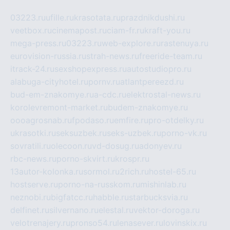
03223.ru
ufille.ru
krasotata.ru
prazdnikdushi.ru
veetbox.ru
cinemapost.ru
ciam-fr.ru
kraft-you.ru
mega-press.ru
03223.ru
web-explore.ru
rastenuya.ru
eurovision-russia.ru
strah-news.ru
freeride-team.ru
itrack-24.ru
sexshopexpress.ru
autostudiopro.ru
alabuga-cityhotel.ru
pornv.ru
atlantpereezd.ru
bud-em-znakomye.ru
a-cdc.ru
elektrostal-news.ru
korolevremont-market.ru
budem-znakomye.ru
oooagrosnab.ru
fpodaso.ru
emfire.ru
pro-otdelky.ru
ukrasotki.ru
seksuzbek.ru
seks-uzbek.ru
porno-vk.ru
sovratili.ru
olecoon.ru
vd-dosug.ru
adonyev.ru
rbc-news.ru
porno-skvirt.ru
krospr.ru
13autor-kolonka.ru
sormol.ru
2rich.ru
hostel-65.ru
hostserve.ru
porno-na-russkom.ru
mishinlab.ru
neznobi.ru
bigfatcc.ru
habble.ru
starbucksvia.ru
delfinet.ru
silvernano.ru
elestal.ru
vektor-doroga.ru
velotrenajery.ru
pronso54.ru
lenasever.ru
lovinskix.ru