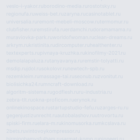
veslo-i-yakor.ru
borodino-media.ru
rostotsky.ru
regionufa.ru
weiss-bet.ru
zaryna.ru
casinotablet.ru
universalia.ru
remont-mebeli-moscow.ru
termomur.ru
clubfisher.ru
remstirufa.ru
erdamchi.ru
doramamama.ru
muraviovka-park.ru
worldofwoman.ru
clean-dreams.ru
arkrym.ru
kristinita.ru
dircomputer.ru
healthenter.ru
textexperts.ru
pivnaya-kruzhka.ru
kinofilmy-2021.ru
demolalapaluza.ru
tanyavanya.ru
remstir-tolyatti.ru
msdip.ru
jdol.ru
sokolovr.ru
newtech-spb.ru
rezemkleim.ru
massage-tai.ru
seonub.ru
zvonitut.ru
biolisichka24.ru
mncraft-download.ru
algoritm-sistema.ru
godflesh.ru
ru-industria.ru
zebra-tlt.ru
okna-proficom.ru
erynok.ru
onlinekinospace.ru
startupstudio-fefu.ru
zarges-ru.ru
gegenjustizunrecht.ru
autobalashov.ru
utrovortu.ru
spiski-firm.ru
elara-m.ru
kinomusorka.ru
mkcslava.ru
2bets.ru
vintovoykompressor.ru
birminghamvsfulham.ru
sarmat-komp.ru
pioneeri.ru