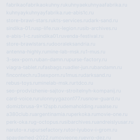
fabrikaofabrikaokuhny.ru
kuhnyaekuhnyaafabrika.ru
kuhnyaykuhnyayfabrika.ru
e-abis1c.ru
store-brawl-stars.ru
kts-services.ru
dark-sand.ru
sindika-01.ru
sp-life.ru
x-legion.ru
sib-archives.ru
e-abis-1-c.ru
sindika01.ru
venda-festival.ru
store-brawlstars.ru
dooraleksandria.ru
antenna-highly.ru
mine-lab-msk.ru
1-mus.ru
3-sex-porn.ru
ban-damn.ru
purse-factory.ru
viagra-tablet.ru
fasbags.ru
adler-jun.ru
bandamn.ru
fincontech.ru
3sexporn.ru
1mus.ru
darksand.ru
rebus-toys.ru
minelab-msk.ru
rtdco.ru
seo-prodvizhenie-sajtov-stroitelnyh-kompanij.ru
card-voice.ru
rulonnyygazon177.ru
snow-guard.ru
domizbrusa-9x12spb.ru
demaholding.ru
aalse.ru
a380club.ru
argentinamia.ru
perkoka.ru
movie-one.ru
perk-oka.ru
g-octopus.ru
sibarchives.ru
andreislyusar.ru
naruto-x.ru
pursefactory.ru
tor-lyubov-i-grom.ru
spayderhed-2022.ru
movieone.ru
evro-dez.ru