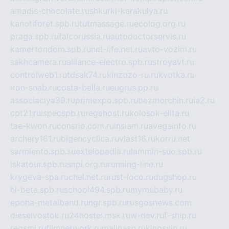
amadis-chocolate.ru
shkurki-karakulya.ru
kanotiforet.spb.ru
tutmassage.ru
ecolog.org.ru
praga.spb.ru
falcorussia.ru
autodoctorservis.ru
kamertondom.spb.ru
net-life.net.ru
avto-vozim.ru
sakhcamera.ru
alliance-electro.spb.ru
stroyavt.ru
controlweb1.ru
tdsak74.ru
kinzozo-ru.ru
kvotka.ru
iron-snab.ru
costa-bella.ru
eugrus.pp.ru
associaciya39.ru
primexpo.spb.ru
bezmorchin.ru
ia2.ru
cpt21.ru
ispecspb.ru
regahost.ru
kolosok-elita.ru
tae-kwon.ru
consrio.com.ru
insiam.ru
avegainfo.ru
archery161.ru
bigencyclica.ru
vlast16.ru
korru.net
sarmiento.spb.su
extelopedia.ru
lammin-suo.spb.ru
iskatour.spb.ru
snpi.org.ru
running-line.ru
krygeva-spa.ru
chel.net.ru
rust-loco.ru
dugshop.ru
hl-beta.spb.ru
school494.spb.ru
mymubaby.ru
epoha-metalband.ru
ngr.spb.ru
rusgosnews.com
dieselvostok.ru
24hostel.msk.ru
w-dev.ru
f-ship.ru
regsmi.ru
filmnetwork.ru
malinasp.ru
kinosvin.ru