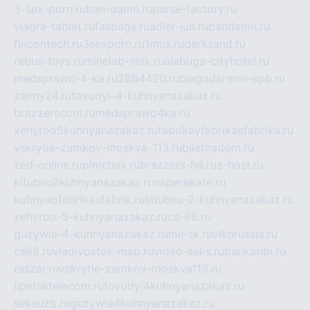
3-sex-porn.ru
ban-damn.ru
purse-factory.ru
viagra-tablet.ru
fasbags.ru
adler-jun.ru
bandamn.ru
fincontech.ru
3sexporn.ru
1mus.ru
darksand.ru
rebus-toys.ru
minelab-msk.ru
alabuga-cityhotel.ru
medsprawo-4-ka.ru
2864420.ru
blagodarenie-spb.ru
zajmy24.ru
tovudyi-4-kuhnyanazakaz.ru
brazzerscom.ru
medsprawo4ka.ru
xehyroo5kuhnyanazakaz.ru
fabrikayfabrikaefabrika.ru
vskrytie-zamkov-moskva-113.ru
biletnadom.ru
zed-online.ru
pimchax.ru
brazzers-hd.ru
z-host.ru
kitubeu2kuhnyanazakaz.ru
naperekate.ru
kuhnyaofabrikaufabrik.ru
kitubeu-2-kuhnyanazakaz.ru
xehyroo-5-kuhnyanazakaz.ru
cs-68.ru
guzywia-4-kuhnyanazakaz.ru
mir-tk.ru
vlknrussia.ru
cs68.ru
vladivostok-map.ru
video-seks.ru
bankaribi.ru
raszar.ru
vskrytie-zamkov-moskva113.ru
lipetsktelecom.ru
tovudyi4kuhnyanazakaz.ru
seksuzb.ru
guzywia4kuhnyanazakaz.ru