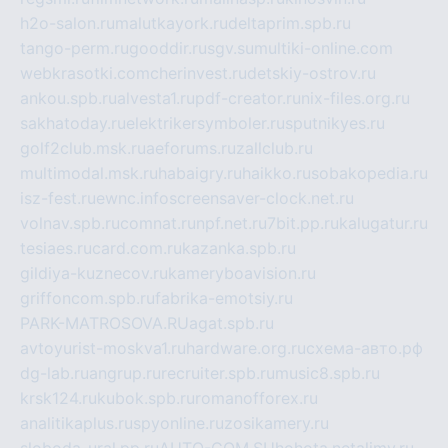
h2o-salon.ru
malutkayork.ru
deltaprim.spb.ru
tango-perm.ru
gooddir.ru
sgv.su
multiki-online.com
webkrasotki.com
cherinvest.ru
detskiy-ostrov.ru
ankou.spb.ru
alvesta1.ru
pdf-creator.ru
nix-files.org.ru
sakhatoday.ru
elektrikersymboler.ru
sputnikyes.ru
golf2club.msk.ru
aeforums.ru
zallclub.ru
multimodal.msk.ru
habaigry.ru
haikko.ru
sobakopedia.ru
isz-fest.ru
ewnc.info
screensaver-clock.net.ru
volnav.spb.ru
comnat.ru
npf.net.ru
7bit.pp.ru
kalugatur.ru
tesiaes.ru
card.com.ru
kazanka.spb.ru
gildiya-kuznecov.ru
kameryboavision.ru
griffoncom.spb.ru
fabrika-emotsiy.ru
PARK-MATROSOVA.RU
agat.spb.ru
avtoyurist-moskva1.ru
hardware.org.ru
схема-авто.рф
dg-lab.ru
angrup.ru
recruiter.spb.ru
music8.spb.ru
krsk124.ru
kubok.spb.ru
romanofforex.ru
analitikaplus.ru
spyonline.ru
zosikamery.ru
sloboda-ural.pp.ru
AUTO-COM.SU
hohota.net
alimy.ru