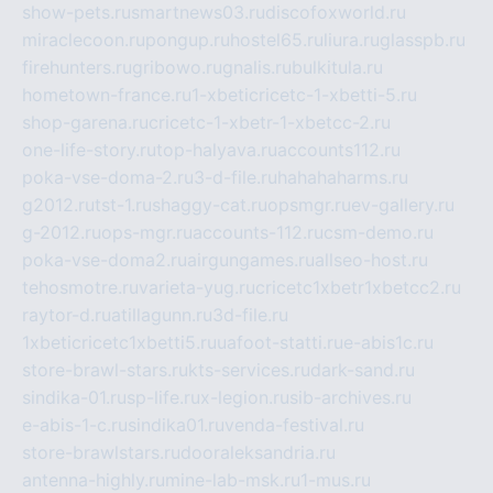
show-pets.ru
smartnews03.ru
discofoxworld.ru
miraclecoon.ru
pongup.ru
hostel65.ru
liura.ru
glasspb.ru
firehunters.ru
gribowo.ru
gnalis.ru
bulkitula.ru
hometown-france.ru
1-xbeticricetc-1-xbetti-5.ru
shop-garena.ru
cricetc-1-xbetr-1-xbetcc-2.ru
one-life-story.ru
top-halyava.ru
accounts112.ru
poka-vse-doma-2.ru
3-d-file.ru
hahahaharms.ru
g2012.ru
tst-1.ru
shaggy-cat.ru
opsmgr.ru
ev-gallery.ru
g-2012.ru
ops-mgr.ru
accounts-112.ru
csm-demo.ru
poka-vse-doma2.ru
airgungames.ru
allseo-host.ru
tehosmotre.ru
varieta-yug.ru
cricetc1xbetr1xbetcc2.ru
raytor-d.ru
atillagunn.ru
3d-file.ru
1xbeticricetc1xbetti5.ru
uafoot-statti.ru
e-abis1c.ru
store-brawl-stars.ru
kts-services.ru
dark-sand.ru
sindika-01.ru
sp-life.ru
x-legion.ru
sib-archives.ru
e-abis-1-c.ru
sindika01.ru
venda-festival.ru
store-brawlstars.ru
dooraleksandria.ru
antenna-highly.ru
mine-lab-msk.ru
1-mus.ru