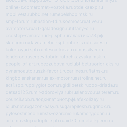
online-z.com
aromat-vostoka.ru
otdelkaexp.ru
mobilvest.ru
bbd.net.ru
mebelshop.msk.ru
smp-forum.ru
bastion-td.ru
kosmoscreative.ru
avrmotors.ru
art-galadesign.ru
tiffany-c.ru
ecostep-samara.ru
d-p.spb.ru
галактика73.рф
sko.com.ru
davitamebel-spb.ru
fotsis.ru
tesiaes.ru
kokoroyari.spb.ru
blesna-kazan.ru
mossilver.ru
lenderoq.ru
sergeydobrin.ru
tochkazvuka.msk.ru
people-of-art.ru
bezzubova.ru
clubtibet.ru
orior-aks.ru
dynamoauto.ru
szk-favorit.ru
carlines.ru
flatnsk.ru
kingbolenskaner.ru
alex-motor.ru
astroline.net.ru
act1.spb.ru
polyglot.com.ru
gidlipetsk.ru
ooo-driada.ru
detsad125.ru
mir-zdoroviya.ru
bruslanovo.ru
siterem.ru
council.spb.ru
лодкипатриот.рф
kafekolizey.ru
iclub.net.ru
gazon-easy.ru
sugarepilekb.ru
grinox.ru
pylesostineco.ru
msts-ozarenie.ru
kameryjooan.ru
artemovskij.ru
dopler.spb.ru
aid70.ru
metall-perm.ru