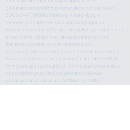
ndm.msk.ru
ratingzooshop.ru
apiaccess.ru
globalautotrade.info
bezverhovskoe.ru
drsschool.ru
ZOOSMART.SPB.RU
dalakony.ru
medikijob.ru
remontt.spb.ru
photostudia.spb.ru
myragon.ru
terramia.ru
academy62.ru
gardengallereya.ru
rti.com.ru
artem-news.ru
biserinca.ru
krasnodarkurort.com
imshowtv.ru
mebel-v-tule.ru
mobtopik.ru
pcsecurity.net.ru
tool-sib.ru
multimetrunit.ru
sp-tour.ru
fan-cs.ru
santeh-russia.ru
symbian9.net.ru
DSHAIR.RU
tmmotors.spb.ru
xjocuricopii.com
musavtomat.msk.ru
obustrojdom.ru
sovetcik.ru
ybaranovskaya.ru
ppknews.ru
cult-alshei.ru
JAPANRUSSIA.RU
proekciyamebel.ru
imper-finans.ru
rim.org.ru
glamourai.ru
brassminus.ru
zabor-pro.ru
ftn.pp.ru
dorogoe58.ru
laimengpacker.ru
kuzova-zapchasti.ru
sageerp.ru
taxodrom.ru
dsrazvitie.ru
hardcity.net.ru
ratinghomegames.ru
topservice25.ru
gubernyan.ru
gtglasslined.ru
ii4.ru
tssport.spb.ru
andorra24.com