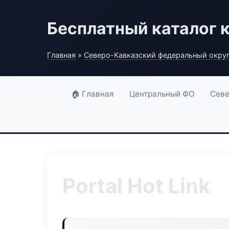
Бесплатный каталог 
Главная
»
Северо-Кавказский федеральный окру
🏠 Главная
Центральный ФО
Севе
Portal Hot Link