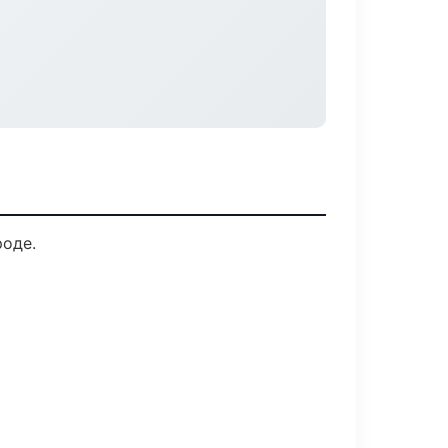
роде.