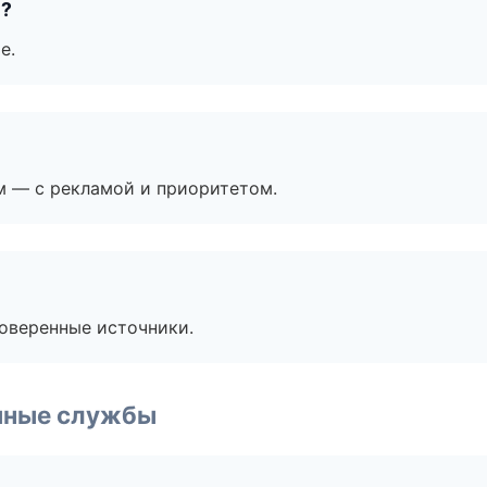
е?
е.
м — с рекламой и приоритетом.
роверенные источники.
чные службы