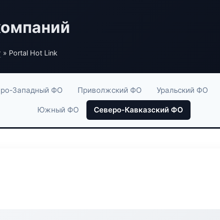
компаний
г
» Portal Hot Link
ро-Западный ФО
Приволжский ФО
Уральский ФО
Южный ФО
Северо-Кавказский ФО