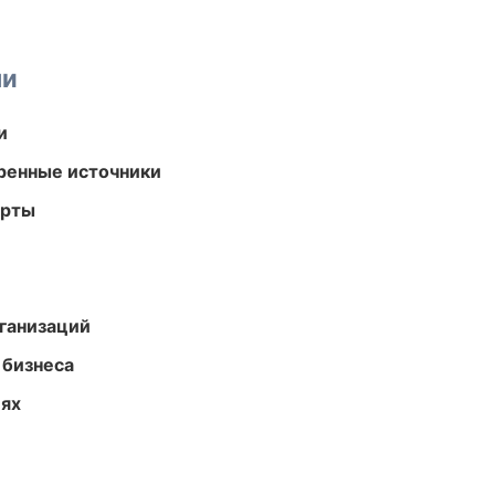
ми
и
еренные источники
арты
ганизаций
 бизнеса
иях