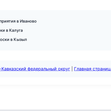
приятия в Иваново
ски в Калуга
доски в Кызыл
-Кавказский федеральный округ
|
Главная страниц