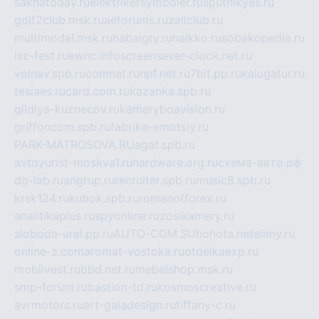
sakhatoday.ru
elektrikersymboler.ru
sputnikyes.ru
golf2club.msk.ru
aeforums.ru
zallclub.ru
multimodal.msk.ru
habaigry.ru
haikko.ru
sobakopedia.ru
isz-fest.ru
ewnc.info
screensaver-clock.net.ru
volnav.spb.ru
comnat.ru
npf.net.ru
7bit.pp.ru
kalugatur.ru
tesiaes.ru
card.com.ru
kazanka.spb.ru
gildiya-kuznecov.ru
kameryboavision.ru
griffoncom.spb.ru
fabrika-emotsiy.ru
PARK-MATROSOVA.RU
agat.spb.ru
avtoyurist-moskva1.ru
hardware.org.ru
схема-авто.рф
dg-lab.ru
angrup.ru
recruiter.spb.ru
music8.spb.ru
krsk124.ru
kubok.spb.ru
romanofforex.ru
analitikaplus.ru
spyonline.ru
zosikamery.ru
sloboda-ural.pp.ru
AUTO-COM.SU
hohota.net
alimy.ru
online-z.com
aromat-vostoka.ru
otdelkaexp.ru
mobilvest.ru
bbd.net.ru
mebelshop.msk.ru
smp-forum.ru
bastion-td.ru
kosmoscreative.ru
avrmotors.ru
art-galadesign.ru
tiffany-c.ru