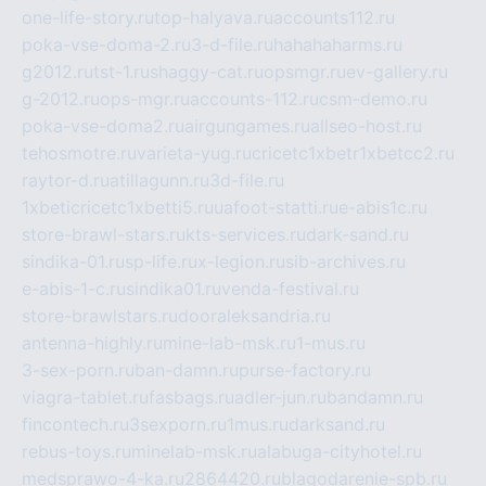
one-life-story.ru
top-halyava.ru
accounts112.ru
poka-vse-doma-2.ru
3-d-file.ru
hahahaharms.ru
g2012.ru
tst-1.ru
shaggy-cat.ru
opsmgr.ru
ev-gallery.ru
g-2012.ru
ops-mgr.ru
accounts-112.ru
csm-demo.ru
poka-vse-doma2.ru
airgungames.ru
allseo-host.ru
tehosmotre.ru
varieta-yug.ru
cricetc1xbetr1xbetcc2.ru
raytor-d.ru
atillagunn.ru
3d-file.ru
1xbeticricetc1xbetti5.ru
uafoot-statti.ru
e-abis1c.ru
store-brawl-stars.ru
kts-services.ru
dark-sand.ru
sindika-01.ru
sp-life.ru
x-legion.ru
sib-archives.ru
e-abis-1-c.ru
sindika01.ru
venda-festival.ru
store-brawlstars.ru
dooraleksandria.ru
antenna-highly.ru
mine-lab-msk.ru
1-mus.ru
3-sex-porn.ru
ban-damn.ru
purse-factory.ru
viagra-tablet.ru
fasbags.ru
adler-jun.ru
bandamn.ru
fincontech.ru
3sexporn.ru
1mus.ru
darksand.ru
rebus-toys.ru
minelab-msk.ru
alabuga-cityhotel.ru
medsprawo-4-ka.ru
2864420.ru
blagodarenie-spb.ru