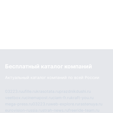
Бесплатный каталог компаний
Актуальный каталог компаний по всей России
03223.ru
ufille.ru
krasotata.ru
prazdnikdushi.ru
veetbox.ru
cinemapost.ru
ciam-fr.ru
kraft-you.ru
mega-press.ru
03223.ru
web-explore.ru
rastenuya.ru
eurovision-russia.ru
strah-news.ru
freeride-team.ru