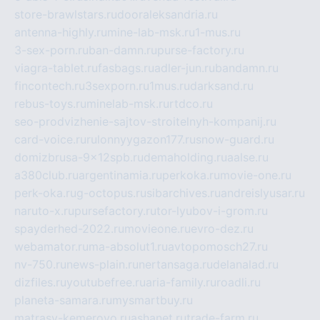
store-brawlstars.ru
dooraleksandria.ru
antenna-highly.ru
mine-lab-msk.ru
1-mus.ru
3-sex-porn.ru
ban-damn.ru
purse-factory.ru
viagra-tablet.ru
fasbags.ru
adler-jun.ru
bandamn.ru
fincontech.ru
3sexporn.ru
1mus.ru
darksand.ru
rebus-toys.ru
minelab-msk.ru
rtdco.ru
seo-prodvizhenie-sajtov-stroitelnyh-kompanij.ru
card-voice.ru
rulonnyygazon177.ru
snow-guard.ru
domizbrusa-9x12spb.ru
demaholding.ru
aalse.ru
a380club.ru
argentinamia.ru
perkoka.ru
movie-one.ru
perk-oka.ru
g-octopus.ru
sibarchives.ru
andreislyusar.ru
naruto-x.ru
pursefactory.ru
tor-lyubov-i-grom.ru
spayderhed-2022.ru
movieone.ru
evro-dez.ru
webamator.ru
ma-absolut1.ru
avtopomosch27.ru
nv-750.ru
news-plain.ru
nertansaga.ru
delanalad.ru
dizfiles.ru
youtubefree.ru
aria-family.ru
roadli.ru
planeta-samara.ru
mysmartbuy.ru
matrasy-kemerovo.ru
ashanet.ru
trade-farm.ru