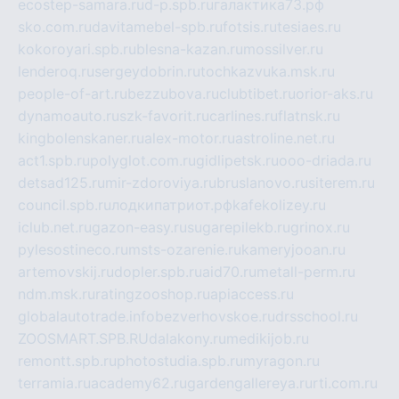
ecostep-samara.ru
d-p.spb.ru
галактика73.рф
sko.com.ru
davitamebel-spb.ru
fotsis.ru
tesiaes.ru
kokoroyari.spb.ru
blesna-kazan.ru
mossilver.ru
lenderoq.ru
sergeydobrin.ru
tochkazvuka.msk.ru
people-of-art.ru
bezzubova.ru
clubtibet.ru
orior-aks.ru
dynamoauto.ru
szk-favorit.ru
carlines.ru
flatnsk.ru
kingbolenskaner.ru
alex-motor.ru
astroline.net.ru
act1.spb.ru
polyglot.com.ru
gidlipetsk.ru
ooo-driada.ru
detsad125.ru
mir-zdoroviya.ru
bruslanovo.ru
siterem.ru
council.spb.ru
лодкипатриот.рф
kafekolizey.ru
iclub.net.ru
gazon-easy.ru
sugarepilekb.ru
grinox.ru
pylesostineco.ru
msts-ozarenie.ru
kameryjooan.ru
artemovskij.ru
dopler.spb.ru
aid70.ru
metall-perm.ru
ndm.msk.ru
ratingzooshop.ru
apiaccess.ru
globalautotrade.info
bezverhovskoe.ru
drsschool.ru
ZOOSMART.SPB.RU
dalakony.ru
medikijob.ru
remontt.spb.ru
photostudia.spb.ru
myragon.ru
terramia.ru
academy62.ru
gardengallereya.ru
rti.com.ru