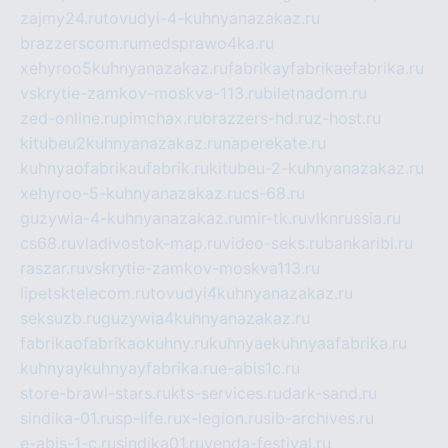
zajmy24.ru
tovudyi-4-kuhnyanazakaz.ru
brazzerscom.ru
medsprawo4ka.ru
xehyroo5kuhnyanazakaz.ru
fabrikayfabrikaefabrika.ru
vskrytie-zamkov-moskva-113.ru
biletnadom.ru
zed-online.ru
pimchax.ru
brazzers-hd.ru
z-host.ru
kitubeu2kuhnyanazakaz.ru
naperekate.ru
kuhnyaofabrikaufabrik.ru
kitubeu-2-kuhnyanazakaz.ru
xehyroo-5-kuhnyanazakaz.ru
cs-68.ru
guzywia-4-kuhnyanazakaz.ru
mir-tk.ru
vlknrussia.ru
cs68.ru
vladivostok-map.ru
video-seks.ru
bankaribi.ru
raszar.ru
vskrytie-zamkov-moskva113.ru
lipetsktelecom.ru
tovudyi4kuhnyanazakaz.ru
seksuzb.ru
guzywia4kuhnyanazakaz.ru
fabrikaofabrikaokuhny.ru
kuhnyaekuhnyaafabrika.ru
kuhnyaykuhnyayfabrika.ru
e-abis1c.ru
store-brawl-stars.ru
kts-services.ru
dark-sand.ru
sindika-01.ru
sp-life.ru
x-legion.ru
sib-archives.ru
e-abis-1-c.ru
sindika01.ru
venda-festival.ru