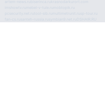
artem-news.ru
biserinca.ru
krasnodarkurort.com
imshowtv.ru
mebel-v-tule.ru
mobtopik.ru
pcsecurity.net.ru
tool-sib.ru
multimetrunit.ru
sp-tour.ru
fan-cs.ru
santeh-russia.ru
symbian9.net.ru
DSHAIR.RU
tmmotors.spb.ru
xjocuricopii.com
musavtomat.msk.ru
obustrojdom.ru
sovetcik.ru
ybaranovskaya.ru
ppknews.ru
cult-alshei.ru
JAPANRUSSIA.RU
proekciyamebel.ru
imper-finans.ru
rim.org.ru
glamourai.ru
brassminus.ru
zabor-pro.ru
ftn.pp.ru
dorogoe58.ru
laimengpacker.ru
kuzova-zapchasti.ru
sageerp.ru
taxodrom.ru
dsrazvitie.ru
hardcity.net.ru
ratinghomegames.ru
topservice25.ru
gubernyan.ru
gtglasslined.ru
ii4.ru
tssport.spb.ru
andorra24.com
blackwallstreet.ru
oboimos.ru
optim-doors.com.ru
ikuch.ru
nycr.org.ru
npa21.ru
vremya-ch.spb.ru
desert000.ru
ivtorgi.ru
ifiori.ru
catalog-statei.ru
dcv.org.ru
spetsmaster174.ru
ipkameryhiseeu.ru
dum26.ru
ruspol.spb.ru
fr-opendp.ru
kam-solnyshko.ru