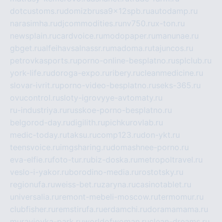
dotcustoms.ru
domizbrusa9x12spb.ru
autodamp.ru
narasimha.ru
djcommodities.ru
nv750.ru
x-ton.ru
newsplain.ru
cardvoice.ru
modopaper.ru
manunae.ru
gbget.ru
alfeihavsalnassr.ru
madoma.ru
tajuncos.ru
petrovkasports.ru
porno-online-besplatno.ru
splclub.ru
york-life.ru
doroga-expo.ru
ribery.ru
cleanmedicine.ru
slovar-ivrit.ru
porno-video-besplatno.ru
seks-365.ru
ovucontrol.ru
sloty-igrovyye-avtomaty.ru
ru-industriya.ru
russkoe-porno-besplatno.ru
belgorod-day.ru
digilith.ru
pichkurovlab.ru
medic-today.ru
taksu.ru
comp123.ru
don-ykt.ru
teensvoice.ru
imgsharing.ru
domashnee-porno.ru
eva-elfie.ru
foto-tur.ru
biz-doska.ru
metropoltravel.ru
veslo-i-yakor.ru
borodino-media.ru
rostotsky.ru
regionufa.ru
weiss-bet.ru
zaryna.ru
casinotablet.ru
universalia.ru
remont-mebeli-moscow.ru
termomur.ru
clubfisher.ru
remstirufa.ru
erdamchi.ru
doramamama.ru
muraviovka-park.ru
worldofwoman.ru
clean-dreams.ru