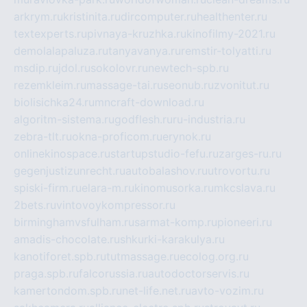
arkrym.ru
kristinita.ru
dircomputer.ru
healthenter.ru
textexperts.ru
pivnaya-kruzhka.ru
kinofilmy-2021.ru
demolalapaluza.ru
tanyavanya.ru
remstir-tolyatti.ru
msdip.ru
jdol.ru
sokolovr.ru
newtech-spb.ru
rezemkleim.ru
massage-tai.ru
seonub.ru
zvonitut.ru
biolisichka24.ru
mncraft-download.ru
algoritm-sistema.ru
godflesh.ru
ru-industria.ru
zebra-tlt.ru
okna-proficom.ru
erynok.ru
onlinekinospace.ru
startupstudio-fefu.ru
zarges-ru.ru
gegenjustizunrecht.ru
autobalashov.ru
utrovortu.ru
spiski-firm.ru
elara-m.ru
kinomusorka.ru
mkcslava.ru
2bets.ru
vintovoykompressor.ru
birminghamvsfulham.ru
sarmat-komp.ru
pioneeri.ru
amadis-chocolate.ru
shkurki-karakulya.ru
kanotiforet.spb.ru
tutmassage.ru
ecolog.org.ru
praga.spb.ru
falcorussia.ru
autodoctorservis.ru
kamertondom.spb.ru
net-life.net.ru
avto-vozim.ru