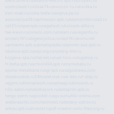
sakhcamera.ru
alliance-electro.spb.ru
stroyavt.ru
controlweb1.ru
tdsak74.ru
kinzozo-ru.ru
kvotka.ru
iron-snab.ru
costa-bella.ru
eugrus.pp.ru
associaciya39.ru
primexpo.spb.ru
bezmorchin.ru
ia2.ru
cpt21.ru
ispecspb.ru
regahost.ru
kolosok-elita.ru
tae-kwon.ru
consrio.com.ru
insiam.ru
avegainfo.ru
archery161.ru
bigencyclica.ru
vlast16.ru
korru.net
sarmiento.spb.su
extelopedia.ru
lammin-suo.spb.ru
iskatour.spb.ru
snpi.org.ru
running-line.ru
krygeva-spa.ru
chel.net.ru
rust-loco.ru
dugshop.ru
hl-beta.spb.ru
school494.spb.ru
mymubaby.ru
epoha-metalband.ru
ngr.spb.ru
rusgosnews.com
dieselvostok.ru
24hostel.msk.ru
w-dev.ru
f-ship.ru
regsmi.ru
filmnetwork.ru
malinasp.ru
kinosvin.ru
h2o-salon.ru
malutkayork.ru
deltaprim.spb.ru
tango-perm.ru
gooddir.ru
sgv.su
multiki-online.com
webkrasotki.com
cherinvest.ru
detskiy-ostrov.ru
ankou.spb.ru
alvesta1.ru
pdf-creator.ru
nix-files.org.ru