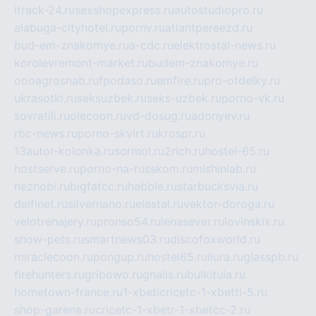
itrack-24.ru
sexshopexpress.ru
autostudiopro.ru
alabuga-cityhotel.ru
pornv.ru
atlantpereezd.ru
bud-em-znakomye.ru
a-cdc.ru
elektrostal-news.ru
korolevremont-market.ru
budem-znakomye.ru
oooagrosnab.ru
fpodaso.ru
emfire.ru
pro-otdelky.ru
ukrasotki.ru
seksuzbek.ru
seks-uzbek.ru
porno-vk.ru
sovratili.ru
olecoon.ru
vd-dosug.ru
adonyev.ru
rbc-news.ru
porno-skvirt.ru
krospr.ru
13autor-kolonka.ru
sormol.ru
2rich.ru
hostel-65.ru
hostserve.ru
porno-na-russkom.ru
mishinlab.ru
neznobi.ru
bigfatcc.ru
habble.ru
starbucksvia.ru
delfinet.ru
silvernano.ru
elestal.ru
vektor-doroga.ru
velotrenajery.ru
pronso54.ru
lenasever.ru
lovinskix.ru
show-pets.ru
smartnews03.ru
discofoxworld.ru
miraclecoon.ru
pongup.ru
hostel65.ru
liura.ru
glasspb.ru
firehunters.ru
gribowo.ru
gnalis.ru
bulkitula.ru
hometown-france.ru
1-xbeticricetc-1-xbetti-5.ru
shop-garena.ru
cricetc-1-xbetr-1-xbetcc-2.ru