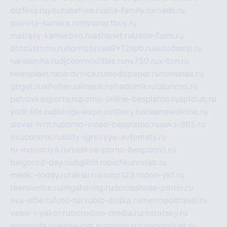
dizfiles.ru
youtubefree.ru
aria-family.ru
roadli.ru
planeta-samara.ru
mysmartbuy.ru
matrasy-kemerovo.ru
ashanet.ru
trade-farm.ru
dotcustoms.ru
domizbrusa9x12spb.ru
autodamp.ru
narasimha.ru
djcommodities.ru
nv750.ru
x-ton.ru
newsplain.ru
cardvoice.ru
modopaper.ru
manunae.ru
gbget.ru
alfeihavsalnassr.ru
madoma.ru
tajuncos.ru
petrovkasports.ru
porno-online-besplatno.ru
splclub.ru
york-life.ru
doroga-expo.ru
ribery.ru
cleanmedicine.ru
slovar-ivrit.ru
porno-video-besplatno.ru
seks-365.ru
ovucontrol.ru
sloty-igrovyye-avtomaty.ru
ru-industriya.ru
russkoe-porno-besplatno.ru
belgorod-day.ru
digilith.ru
pichkurovlab.ru
medic-today.ru
taksu.ru
comp123.ru
don-ykt.ru
teensvoice.ru
imgsharing.ru
domashnee-porno.ru
eva-elfie.ru
foto-tur.ru
biz-doska.ru
metropoltravel.ru
veslo-i-yakor.ru
borodino-media.ru
rostotsky.ru
regionufa.ru
weiss-bet.ru
zaryna.ru
casinotablet.ru