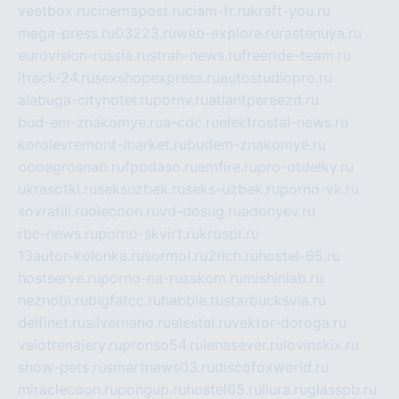
veetbox.ru
cinemapost.ru
ciam-fr.ru
kraft-you.ru
mega-press.ru
03223.ru
web-explore.ru
rastenuya.ru
eurovision-russia.ru
strah-news.ru
freeride-team.ru
itrack-24.ru
sexshopexpress.ru
autostudiopro.ru
alabuga-cityhotel.ru
pornv.ru
atlantpereezd.ru
bud-em-znakomye.ru
a-cdc.ru
elektrostal-news.ru
korolevremont-market.ru
budem-znakomye.ru
oooagrosnab.ru
fpodaso.ru
emfire.ru
pro-otdelky.ru
ukrasotki.ru
seksuzbek.ru
seks-uzbek.ru
porno-vk.ru
sovratili.ru
olecoon.ru
vd-dosug.ru
adonyev.ru
rbc-news.ru
porno-skvirt.ru
krospr.ru
13autor-kolonka.ru
sormol.ru
2rich.ru
hostel-65.ru
hostserve.ru
porno-na-russkom.ru
mishinlab.ru
neznobi.ru
bigfatcc.ru
habble.ru
starbucksvia.ru
delfinet.ru
silvernano.ru
elestal.ru
vektor-doroga.ru
velotrenajery.ru
pronso54.ru
lenasever.ru
lovinskix.ru
show-pets.ru
smartnews03.ru
discofoxworld.ru
miraclecoon.ru
pongup.ru
hostel65.ru
liura.ru
glasspb.ru