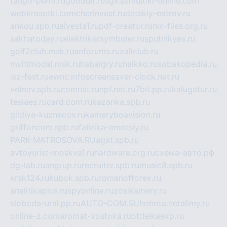
tango-perm.ru
gooddir.ru
sgv.su
multiki-online.com
webkrasotki.com
cherinvest.ru
detskiy-ostrov.ru
ankou.spb.ru
alvesta1.ru
pdf-creator.ru
nix-files.org.ru
sakhatoday.ru
elektrikersymboler.ru
sputnikyes.ru
golf2club.msk.ru
aeforums.ru
zallclub.ru
multimodal.msk.ru
habaigry.ru
haikko.ru
sobakopedia.ru
isz-fest.ru
ewnc.info
screensaver-clock.net.ru
volnav.spb.ru
comnat.ru
npf.net.ru
7bit.pp.ru
kalugatur.ru
tesiaes.ru
card.com.ru
kazanka.spb.ru
gildiya-kuznecov.ru
kameryboavision.ru
griffoncom.spb.ru
fabrika-emotsiy.ru
PARK-MATROSOVA.RU
agat.spb.ru
avtoyurist-moskva1.ru
hardware.org.ru
схема-авто.рф
dg-lab.ru
angrup.ru
recruiter.spb.ru
music8.spb.ru
krsk124.ru
kubok.spb.ru
romanofforex.ru
analitikaplus.ru
spyonline.ru
zosikamery.ru
sloboda-ural.pp.ru
AUTO-COM.SU
hohota.net
alimy.ru
online-z.com
aromat-vostoka.ru
otdelkaexp.ru