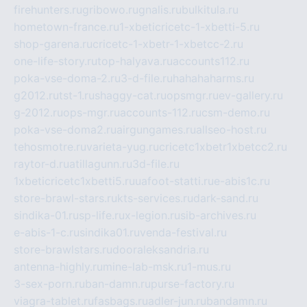
firehunters.ru
gribowo.ru
gnalis.ru
bulkitula.ru
hometown-france.ru
1-xbeticricetc-1-xbetti-5.ru
shop-garena.ru
cricetc-1-xbetr-1-xbetcc-2.ru
one-life-story.ru
top-halyava.ru
accounts112.ru
poka-vse-doma-2.ru
3-d-file.ru
hahahaharms.ru
g2012.ru
tst-1.ru
shaggy-cat.ru
opsmgr.ru
ev-gallery.ru
g-2012.ru
ops-mgr.ru
accounts-112.ru
csm-demo.ru
poka-vse-doma2.ru
airgungames.ru
allseo-host.ru
tehosmotre.ru
varieta-yug.ru
cricetc1xbetr1xbetcc2.ru
raytor-d.ru
atillagunn.ru
3d-file.ru
1xbeticricetc1xbetti5.ru
uafoot-statti.ru
e-abis1c.ru
store-brawl-stars.ru
kts-services.ru
dark-sand.ru
sindika-01.ru
sp-life.ru
x-legion.ru
sib-archives.ru
e-abis-1-c.ru
sindika01.ru
venda-festival.ru
store-brawlstars.ru
dooraleksandria.ru
antenna-highly.ru
mine-lab-msk.ru
1-mus.ru
3-sex-porn.ru
ban-damn.ru
purse-factory.ru
viagra-tablet.ru
fasbags.ru
adler-jun.ru
bandamn.ru