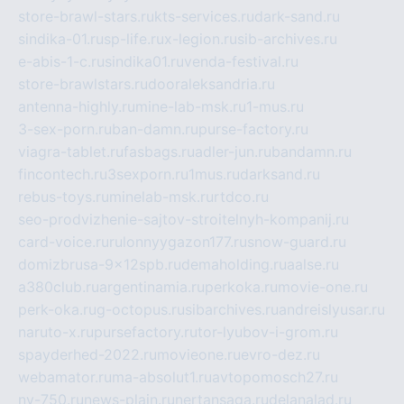
store-brawl-stars.ru
kts-services.ru
dark-sand.ru
sindika-01.ru
sp-life.ru
x-legion.ru
sib-archives.ru
e-abis-1-c.ru
sindika01.ru
venda-festival.ru
store-brawlstars.ru
dooraleksandria.ru
antenna-highly.ru
mine-lab-msk.ru
1-mus.ru
3-sex-porn.ru
ban-damn.ru
purse-factory.ru
viagra-tablet.ru
fasbags.ru
adler-jun.ru
bandamn.ru
fincontech.ru
3sexporn.ru
1mus.ru
darksand.ru
rebus-toys.ru
minelab-msk.ru
rtdco.ru
seo-prodvizhenie-sajtov-stroitelnyh-kompanij.ru
card-voice.ru
rulonnyygazon177.ru
snow-guard.ru
domizbrusa-9x12spb.ru
demaholding.ru
aalse.ru
a380club.ru
argentinamia.ru
perkoka.ru
movie-one.ru
perk-oka.ru
g-octopus.ru
sibarchives.ru
andreislyusar.ru
naruto-x.ru
pursefactory.ru
tor-lyubov-i-grom.ru
spayderhed-2022.ru
movieone.ru
evro-dez.ru
webamator.ru
ma-absolut1.ru
avtopomosch27.ru
nv-750.ru
news-plain.ru
nertansaga.ru
delanalad.ru