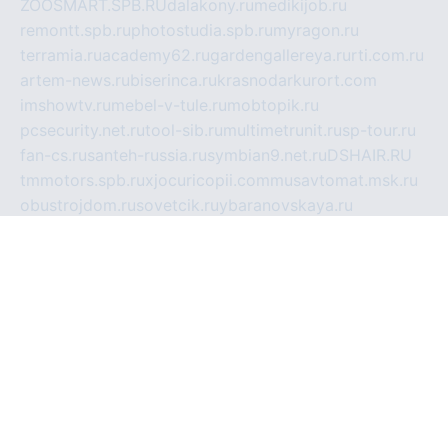
ZOOSMART.SPB.RU
dalakony.ru
medikijob.ru
remontt.spb.ru
photostudia.spb.ru
myragon.ru
terramia.ru
academy62.ru
gardengallereya.ru
rti.com.ru
artem-news.ru
biserinca.ru
krasnodarkurort.com
imshowtv.ru
mebel-v-tule.ru
mobtopik.ru
pcsecurity.net.ru
tool-sib.ru
multimetrunit.ru
sp-tour.ru
fan-cs.ru
santeh-russia.ru
symbian9.net.ru
DSHAIR.RU
tmmotors.spb.ru
xjocuricopii.com
musavtomat.msk.ru
obustrojdom.ru
sovetcik.ru
ybaranovskaya.ru
ppknews.ru
cult-alshei.ru
JAPANRUSSIA.RU
proekciyamebel.ru
imper-finans.ru
rim.org.ru
glamourai.ru
brassminus.ru
zabor-pro.ru
ftn.pp.ru
dorogoe58.ru
laimengpacker.ru
kuzova-zapchasti.ru
sageerp.ru
taxodrom.ru
dsrazvitie.ru
hardcity.net.ru
ratinghomegames.ru
topservice25.ru
gubernyan.ru
gtglasslined.ru
ii4.ru
tssport.spb.ru
andorra24.com
blackwallstreet.ru
oboimos.ru
optim-doors.com.ru
ikuch.ru
nycr.org.ru
npa21.ru
vremya-ch.spb.ru