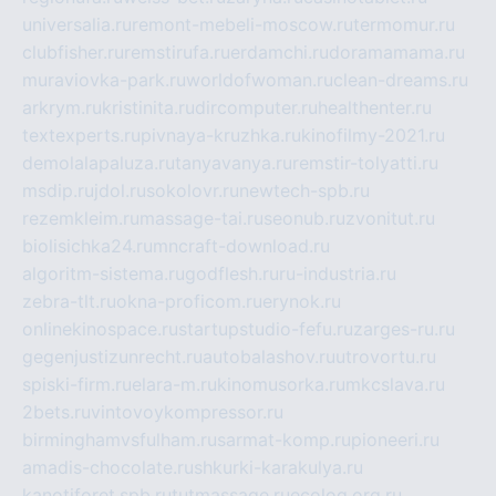
universalia.ru
remont-mebeli-moscow.ru
termomur.ru
clubfisher.ru
remstirufa.ru
erdamchi.ru
doramamama.ru
muraviovka-park.ru
worldofwoman.ru
clean-dreams.ru
arkrym.ru
kristinita.ru
dircomputer.ru
healthenter.ru
textexperts.ru
pivnaya-kruzhka.ru
kinofilmy-2021.ru
demolalapaluza.ru
tanyavanya.ru
remstir-tolyatti.ru
msdip.ru
jdol.ru
sokolovr.ru
newtech-spb.ru
rezemkleim.ru
massage-tai.ru
seonub.ru
zvonitut.ru
biolisichka24.ru
mncraft-download.ru
algoritm-sistema.ru
godflesh.ru
ru-industria.ru
zebra-tlt.ru
okna-proficom.ru
erynok.ru
onlinekinospace.ru
startupstudio-fefu.ru
zarges-ru.ru
gegenjustizunrecht.ru
autobalashov.ru
utrovortu.ru
spiski-firm.ru
elara-m.ru
kinomusorka.ru
mkcslava.ru
2bets.ru
vintovoykompressor.ru
birminghamvsfulham.ru
sarmat-komp.ru
pioneeri.ru
amadis-chocolate.ru
shkurki-karakulya.ru
kanotiforet.spb.ru
tutmassage.ru
ecolog.org.ru