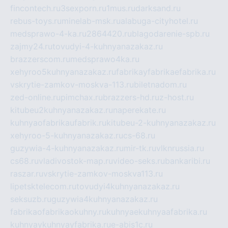
fincontech.ru
3sexporn.ru
1mus.ru
darksand.ru
rebus-toys.ru
minelab-msk.ru
alabuga-cityhotel.ru
medsprawo-4-ka.ru
2864420.ru
blagodarenie-spb.ru
zajmy24.ru
tovudyi-4-kuhnyanazakaz.ru
brazzerscom.ru
medsprawo4ka.ru
xehyroo5kuhnyanazakaz.ru
fabrikayfabrikaefabrika.ru
vskrytie-zamkov-moskva-113.ru
biletnadom.ru
zed-online.ru
pimchax.ru
brazzers-hd.ru
z-host.ru
kitubeu2kuhnyanazakaz.ru
naperekate.ru
kuhnyaofabrikaufabrik.ru
kitubeu-2-kuhnyanazakaz.ru
xehyroo-5-kuhnyanazakaz.ru
cs-68.ru
guzywia-4-kuhnyanazakaz.ru
mir-tk.ru
vlknrussia.ru
cs68.ru
vladivostok-map.ru
video-seks.ru
bankaribi.ru
raszar.ru
vskrytie-zamkov-moskva113.ru
lipetsktelecom.ru
tovudyi4kuhnyanazakaz.ru
seksuzb.ru
guzywia4kuhnyanazakaz.ru
fabrikaofabrikaokuhny.ru
kuhnyaekuhnyaafabrika.ru
kuhnyaykuhnyayfabrika.ru
e-abis1c.ru