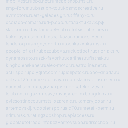
mobilvest.ru
bbd.net.ru
mebelshop.msk.ru
smp-forum.ru
bastion-td.ru
kosmoscreative.ru
avrmotors.ru
art-galadesign.ru
tiffany-c.ru
ecostep-samara.ru
d-p.spb.ru
галактика73.рф
sko.com.ru
davitamebel-spb.ru
fotsis.ru
tesiaes.ru
kokoroyari.spb.ru
blesna-kazan.ru
mossilver.ru
lenderoq.ru
sergeydobrin.ru
tochkazvuka.msk.ru
people-of-art.ru
bezzubova.ru
clubtibet.ru
orior-aks.ru
dynamoauto.ru
szk-favorit.ru
carlines.ru
flatnsk.ru
kingbolenskaner.ru
alex-motor.ru
astroline.net.ru
act1.spb.ru
polyglot.com.ru
gidlipetsk.ru
ooo-driada.ru
detsad125.ru
mir-zdoroviya.ru
bruslanovo.ru
siterem.ru
council.spb.ru
лодкипатриот.рф
kafekolizey.ru
iclub.net.ru
gazon-easy.ru
sugarepilekb.ru
grinox.ru
pylesostineco.ru
msts-ozarenie.ru
kameryjooan.ru
artemovskij.ru
dopler.spb.ru
aid70.ru
metall-perm.ru
ndm.msk.ru
ratingzooshop.ru
apiaccess.ru
globalautotrade.info
bezverhovskoe.ru
drsschool.ru