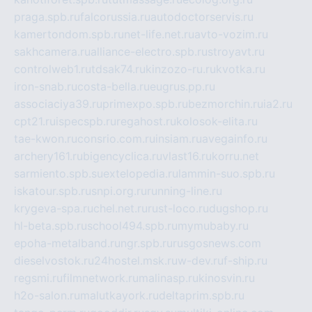
praga.spb.ru
falcorussia.ru
autodoctorservis.ru
kamertondom.spb.ru
net-life.net.ru
avto-vozim.ru
sakhcamera.ru
alliance-electro.spb.ru
stroyavt.ru
controlweb1.ru
tdsak74.ru
kinzozo-ru.ru
kvotka.ru
iron-snab.ru
costa-bella.ru
eugrus.pp.ru
associaciya39.ru
primexpo.spb.ru
bezmorchin.ru
ia2.ru
cpt21.ru
ispecspb.ru
regahost.ru
kolosok-elita.ru
tae-kwon.ru
consrio.com.ru
insiam.ru
avegainfo.ru
archery161.ru
bigencyclica.ru
vlast16.ru
korru.net
sarmiento.spb.su
extelopedia.ru
lammin-suo.spb.ru
iskatour.spb.ru
snpi.org.ru
running-line.ru
krygeva-spa.ru
chel.net.ru
rust-loco.ru
dugshop.ru
hl-beta.spb.ru
school494.spb.ru
mymubaby.ru
epoha-metalband.ru
ngr.spb.ru
rusgosnews.com
dieselvostok.ru
24hostel.msk.ru
w-dev.ru
f-ship.ru
regsmi.ru
filmnetwork.ru
malinasp.ru
kinosvin.ru
h2o-salon.ru
malutkayork.ru
deltaprim.spb.ru