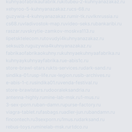
kuhnyaofabrikaufabrik.ru
kitubeu-2-kuhnyanazakaz.ru
xehyroo-5-kuhnyanazakaz.ru
cs-68.ru
guzywia-4-kuhnyanazakaz.ru
mir-tk.ru
vlknrussia.ru
cs68.ru
vladivostok-map.ru
video-seks.ru
bankaribi.ru
raszar.ru
vskrytie-zamkov-moskva113.ru
lipetsktelecom.ru
tovudyi4kuhnyanazakaz.ru
seksuzb.ru
guzywia4kuhnyanazakaz.ru
fabrikaofabrikaokuhny.ru
kuhnyaekuhnyaafabrika.ru
kuhnyaykuhnyayfabrika.ru
e-abis1c.ru
store-brawl-stars.ru
kts-services.ru
dark-sand.ru
sindika-01.ru
sp-life.ru
x-legion.ru
sib-archives.ru
e-abis-1-c.ru
sindika01.ru
venda-festival.ru
store-brawlstars.ru
dooraleksandria.ru
antenna-highly.ru
mine-lab-msk.ru
1-mus.ru
3-sex-porn.ru
ban-damn.ru
purse-factory.ru
viagra-tablet.ru
fasbags.ru
adler-jun.ru
bandamn.ru
fincontech.ru
3sexporn.ru
1mus.ru
darksand.ru
rebus-toys.ru
minelab-msk.ru
rtdco.ru