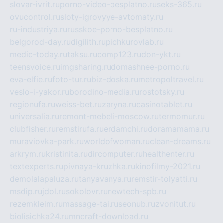
slovar-ivrit.ru
porno-video-besplatno.ru
seks-365.ru
ovucontrol.ru
sloty-igrovyye-avtomaty.ru
ru-industriya.ru
russkoe-porno-besplatno.ru
belgorod-day.ru
digilith.ru
pichkurovlab.ru
medic-today.ru
taksu.ru
comp123.ru
don-ykt.ru
teensvoice.ru
imgsharing.ru
domashnee-porno.ru
eva-elfie.ru
foto-tur.ru
biz-doska.ru
metropoltravel.ru
veslo-i-yakor.ru
borodino-media.ru
rostotsky.ru
regionufa.ru
weiss-bet.ru
zaryna.ru
casinotablet.ru
universalia.ru
remont-mebeli-moscow.ru
termomur.ru
clubfisher.ru
remstirufa.ru
erdamchi.ru
doramamama.ru
muraviovka-park.ru
worldofwoman.ru
clean-dreams.ru
arkrym.ru
kristinita.ru
dircomputer.ru
healthenter.ru
textexperts.ru
pivnaya-kruzhka.ru
kinofilmy-2021.ru
demolalapaluza.ru
tanyavanya.ru
remstir-tolyatti.ru
msdip.ru
jdol.ru
sokolovr.ru
newtech-spb.ru
rezemkleim.ru
massage-tai.ru
seonub.ru
zvonitut.ru
biolisichka24.ru
mncraft-download.ru