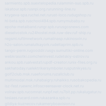
sarmiento.spb.su
extelopedia.ru
lammin-suo.spb.ru
iskatour.spb.ru
snpi.org.ru
running-line.ru
krygeva-spa.ru
chel.net.ru
rust-loco.ru
dugshop.ru
hl-beta.spb.ru
school494.spb.ru
mymubaby.ru
epoha-metalband.ru
ngr.spb.ru
rusgosnews.com
dieselvostok.ru
24hostel.msk.ru
w-dev.ru
f-ship.ru
regsmi.ru
filmnetwork.ru
malinasp.ru
kinosvin.ru
h2o-salon.ru
malutkayork.ru
deltaprim.spb.ru
tango-perm.ru
gooddir.ru
sgv.su
multiki-online.com
webkrasotki.com
cherinvest.ru
detskiy-ostrov.ru
ankou.spb.ru
alvesta1.ru
pdf-creator.ru
nix-files.org.ru
sakhatoday.ru
elektrikersymboler.ru
sputnikyes.ru
golf2club.msk.ru
aeforums.ru
zallclub.ru
multimodal.msk.ru
habaigry.ru
haikko.ru
sobakopedia.ru
isz-fest.ru
ewnc.info
screensaver-clock.net.ru
volnav.spb.ru
comnat.ru
npf.net.ru
7bit.pp.ru
kalugatur.ru
tesiaes.ru
card.com.ru
kazanka.spb.ru
gildiya-kuznecov.ru
kameryboavision.ru