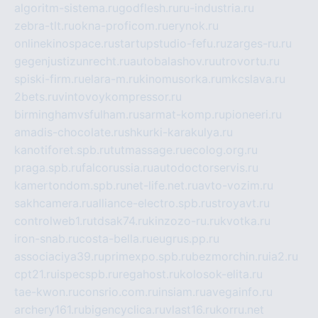
algoritm-sistema.ru
godflesh.ru
ru-industria.ru
zebra-tlt.ru
okna-proficom.ru
erynok.ru
onlinekinospace.ru
startupstudio-fefu.ru
zarges-ru.ru
gegenjustizunrecht.ru
autobalashov.ru
utrovortu.ru
spiski-firm.ru
elara-m.ru
kinomusorka.ru
mkcslava.ru
2bets.ru
vintovoykompressor.ru
birminghamvsfulham.ru
sarmat-komp.ru
pioneeri.ru
amadis-chocolate.ru
shkurki-karakulya.ru
kanotiforet.spb.ru
tutmassage.ru
ecolog.org.ru
praga.spb.ru
falcorussia.ru
autodoctorservis.ru
kamertondom.spb.ru
net-life.net.ru
avto-vozim.ru
sakhcamera.ru
alliance-electro.spb.ru
stroyavt.ru
controlweb1.ru
tdsak74.ru
kinzozo-ru.ru
kvotka.ru
iron-snab.ru
costa-bella.ru
eugrus.pp.ru
associaciya39.ru
primexpo.spb.ru
bezmorchin.ru
ia2.ru
cpt21.ru
ispecspb.ru
regahost.ru
kolosok-elita.ru
tae-kwon.ru
consrio.com.ru
insiam.ru
avegainfo.ru
archery161.ru
bigencyclica.ru
vlast16.ru
korru.net