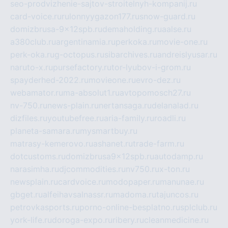
seo-prodvizhenie-sajtov-stroitelnyh-kompanij.ru
card-voice.ru
rulonnyygazon177.ru
snow-guard.ru
domizbrusa-9x12spb.ru
demaholding.ru
aalse.ru
a380club.ru
argentinamia.ru
perkoka.ru
movie-one.ru
perk-oka.ru
g-octopus.ru
sibarchives.ru
andreislyusar.ru
naruto-x.ru
pursefactory.ru
tor-lyubov-i-grom.ru
spayderhed-2022.ru
movieone.ru
evro-dez.ru
webamator.ru
ma-absolut1.ru
avtopomosch27.ru
nv-750.ru
news-plain.ru
nertansaga.ru
delanalad.ru
dizfiles.ru
youtubefree.ru
aria-family.ru
roadli.ru
planeta-samara.ru
mysmartbuy.ru
matrasy-kemerovo.ru
ashanet.ru
trade-farm.ru
dotcustoms.ru
domizbrusa9x12spb.ru
autodamp.ru
narasimha.ru
djcommodities.ru
nv750.ru
x-ton.ru
newsplain.ru
cardvoice.ru
modopaper.ru
manunae.ru
gbget.ru
alfeihavsalnassr.ru
madoma.ru
tajuncos.ru
petrovkasports.ru
porno-online-besplatno.ru
splclub.ru
york-life.ru
doroga-expo.ru
ribery.ru
cleanmedicine.ru