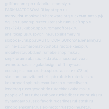
griffoncom.spb.ru
fabrika-emotsiy.ru
PARK-MATROSOVA.RU
agat.spb.ru
avtoyurist-moskva1.ru
hardware.org.ru
схема-авто.рф
dg-lab.ru
angrup.ru
recruiter.spb.ru
music8.spb.ru
krsk124.ru
kubok.spb.ru
romanofforex.ru
analitikaplus.ru
spyonline.ru
zosikamery.ru
sloboda-ural.pp.ru
AUTO-COM.SU
hohota.net
alimy.ru
online-z.com
aromat-vostoka.ru
otdelkaexp.ru
mobilvest.ru
bbd.net.ru
mebelshop.msk.ru
smp-forum.ru
bastion-td.ru
kosmoscreative.ru
avrmotors.ru
art-galadesign.ru
tiffany-c.ru
ecostep-samara.ru
d-p.spb.ru
галактика73.рф
sko.com.ru
davitamebel-spb.ru
fotsis.ru
tesiaes.ru
kokoroyari.spb.ru
blesna-kazan.ru
mossilver.ru
lenderoq.ru
sergeydobrin.ru
tochkazvuka.msk.ru
people-of-art.ru
bezzubova.ru
clubtibet.ru
orior-aks.ru
dynamoauto.ru
szk-favorit.ru
carlines.ru
flatnsk.ru
kingbolenskaner.ru
alex-motor.ru
astroline.net.ru