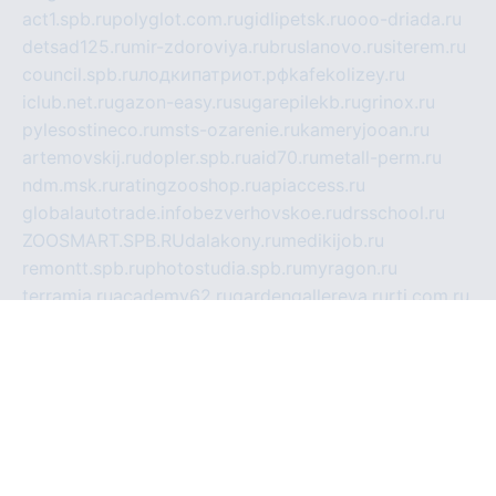
act1.spb.ru
polyglot.com.ru
gidlipetsk.ru
ooo-driada.ru
detsad125.ru
mir-zdoroviya.ru
bruslanovo.ru
siterem.ru
council.spb.ru
лодкипатриот.рф
kafekolizey.ru
iclub.net.ru
gazon-easy.ru
sugarepilekb.ru
grinox.ru
pylesostineco.ru
msts-ozarenie.ru
kameryjooan.ru
artemovskij.ru
dopler.spb.ru
aid70.ru
metall-perm.ru
ndm.msk.ru
ratingzooshop.ru
apiaccess.ru
globalautotrade.info
bezverhovskoe.ru
drsschool.ru
ZOOSMART.SPB.RU
dalakony.ru
medikijob.ru
remontt.spb.ru
photostudia.spb.ru
myragon.ru
terramia.ru
academy62.ru
gardengallereya.ru
rti.com.ru
artem-news.ru
biserinca.ru
krasnodarkurort.com
imshowtv.ru
mebel-v-tule.ru
mobtopik.ru
pcsecurity.net.ru
tool-sib.ru
multimetrunit.ru
sp-tour.ru
fan-cs.ru
santeh-russia.ru
symbian9.net.ru
DSHAIR.RU
tmmotors.spb.ru
xjocuricopii.com
musavtomat.msk.ru
obustrojdom.ru
sovetcik.ru
ybaranovskaya.ru
ppknews.ru
cult-alshei.ru
JAPANRUSSIA.RU