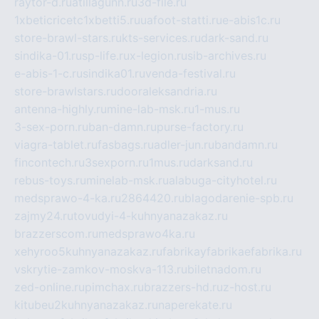
raytor-d.ru
atillagunn.ru
3d-file.ru
1xbeticricetc1xbetti5.ru
uafoot-statti.ru
e-abis1c.ru
store-brawl-stars.ru
kts-services.ru
dark-sand.ru
sindika-01.ru
sp-life.ru
x-legion.ru
sib-archives.ru
e-abis-1-c.ru
sindika01.ru
venda-festival.ru
store-brawlstars.ru
dooraleksandria.ru
antenna-highly.ru
mine-lab-msk.ru
1-mus.ru
3-sex-porn.ru
ban-damn.ru
purse-factory.ru
viagra-tablet.ru
fasbags.ru
adler-jun.ru
bandamn.ru
fincontech.ru
3sexporn.ru
1mus.ru
darksand.ru
rebus-toys.ru
minelab-msk.ru
alabuga-cityhotel.ru
medsprawo-4-ka.ru
2864420.ru
blagodarenie-spb.ru
zajmy24.ru
tovudyi-4-kuhnyanazakaz.ru
brazzerscom.ru
medsprawo4ka.ru
xehyroo5kuhnyanazakaz.ru
fabrikayfabrikaefabrika.ru
vskrytie-zamkov-moskva-113.ru
biletnadom.ru
zed-online.ru
pimchax.ru
brazzers-hd.ru
z-host.ru
kitubeu2kuhnyanazakaz.ru
naperekate.ru