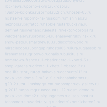
sovratili.ru
olecoon.ru
vd-dosug.ru
adonyev.ru
rbc-news.ru
porno-skvirt.ru
krospr.ru
13autor-kolonka.ru
sormol.ru
2rich.ru
hostel-65.ru
hostserve.ru
porno-na-russkom.ru
mishinlab.ru
neznobi.ru
bigfatcc.ru
habble.ru
starbucksvia.ru
delfinet.ru
silvernano.ru
elestal.ru
vektor-doroga.ru
velotrenajery.ru
pronso54.ru
lenasever.ru
lovinskix.ru
show-pets.ru
smartnews03.ru
discofoxworld.ru
miraclecoon.ru
pongup.ru
hostel65.ru
liura.ru
glasspb.ru
firehunters.ru
gribowo.ru
gnalis.ru
bulkitula.ru
hometown-france.ru
1-xbeticricetc-1-xbetti-5.ru
shop-garena.ru
cricetc-1-xbetr-1-xbetcc-2.ru
one-life-story.ru
top-halyava.ru
accounts112.ru
poka-vse-doma-2.ru
3-d-file.ru
hahahaharms.ru
g2012.ru
tst-1.ru
shaggy-cat.ru
opsmgr.ru
ev-gallery.ru
g-2012.ru
ops-mgr.ru
accounts-112.ru
csm-demo.ru
poka-vse-doma2.ru
airgungames.ru
allseo-host.ru
tehosmotre.ru
varieta-yug.ru
cricetc1xbetr1xbetcc2.ru