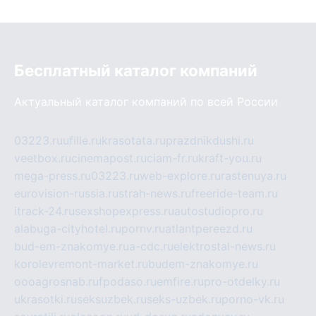
Бесплатный каталог компаний
Актуальный каталог компаний по всей России
03223.ru
ufille.ru
krasotata.ru
prazdnikdushi.ru
veetbox.ru
cinemapost.ru
ciam-fr.ru
kraft-you.ru
mega-press.ru
03223.ru
web-explore.ru
rastenuya.ru
eurovision-russia.ru
strah-news.ru
freeride-team.ru
itrack-24.ru
sexshopexpress.ru
autostudiopro.ru
alabuga-cityhotel.ru
pornv.ru
atlantpereezd.ru
bud-em-znakomye.ru
a-cdc.ru
elektrostal-news.ru
korolevremont-market.ru
budem-znakomye.ru
oooagrosnab.ru
fpodaso.ru
emfire.ru
pro-otdelky.ru
ukrasotki.ru
seksuzbek.ru
seks-uzbek.ru
porno-vk.ru