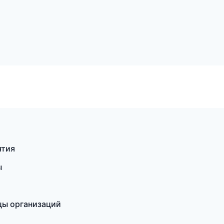
ятия
ы
ицы организаций