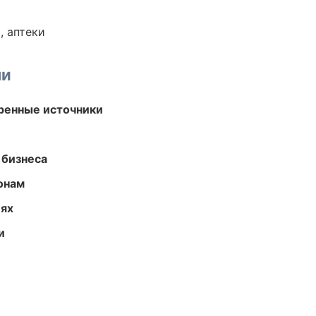
, аптеки
ми
еренные источники
 бизнеса
онам
иях
и