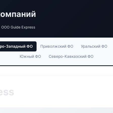
компаний
 ООО Guide Express
ро-Западный ФО
Приволжский ФО
Уральский ФО
Южный ФО
Северо-Кавказский ФО
ess