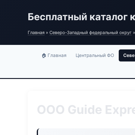
Бесплатный каталог 
Главная
»
Северо-Западный федеральный округ
»
🏠 Главная
Центральный ФО
Севе
ООО Guide Expr