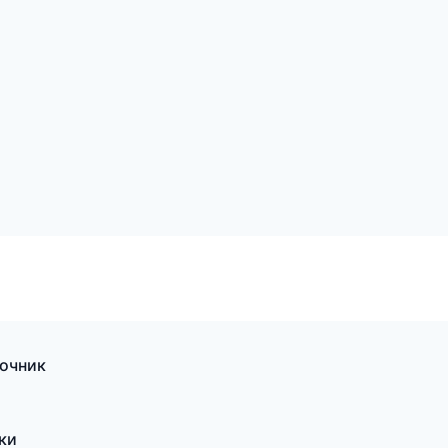
вочник
ки