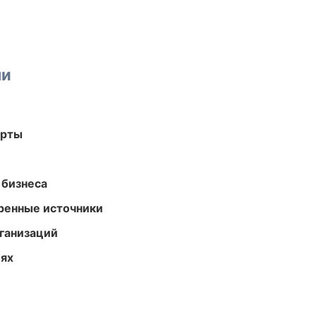
ми
арты
 бизнеса
еренные источники
ганизаций
иях