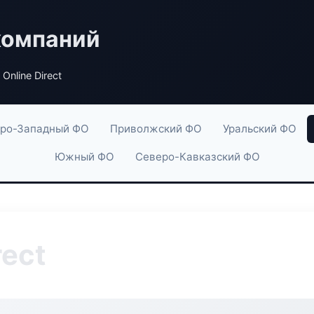
компаний
 Online Direct
ро-Западный ФО
Приволжский ФО
Уральский ФО
Южный ФО
Северо-Кавказский ФО
rect