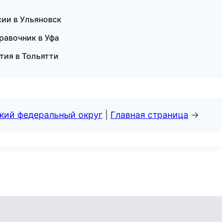
сии в Ульяновск
равочник в Уфа
тия в Тольятти
ский федеральный округ
|
Главная страница
→