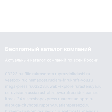
Бесплатный каталог компаний
Актуальный каталог компаний по всей России
03223.ru
ufille.ru
krasotata.ru
prazdnikdushi.ru
veetbox.ru
cinemapost.ru
ciam-fr.ru
kraft-you.ru
mega-press.ru
03223.ru
web-explore.ru
rastenuya.ru
eurovision-russia.ru
strah-news.ru
freeride-team.ru
itrack-24.ru
sexshopexpress.ru
autostudiopro.ru
alabuga-cityhotel.ru
pornv.ru
atlantpereezd.ru
bud-em-znakomye.ru
a-cdc.ru
elektrostal-news.ru