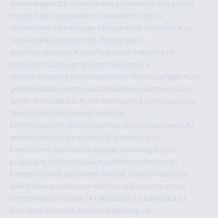
demolalapaluza.ru
tanyavanya.ru
remstir-tolyatti.ru
msdip.ru
jdol.ru
sokolovr.ru
newtech-spb.ru
rezemkleim.ru
massage-tai.ru
seonub.ru
zvonitut.ru
biolisichka24.ru
mncraft-download.ru
algoritm-sistema.ru
godflesh.ru
ru-industria.ru
zebra-tlt.ru
okna-proficom.ru
erynok.ru
onlinekinospace.ru
startupstudio-fefu.ru
zarges-ru.ru
gegenjustizunrecht.ru
autobalashov.ru
utrovortu.ru
spiski-firm.ru
elara-m.ru
kinomusorka.ru
mkcslava.ru
2bets.ru
vintovoykompressor.ru
birminghamvsfulham.ru
sarmat-komp.ru
pioneeri.ru
amadis-chocolate.ru
shkurki-karakulya.ru
kanotiforet.spb.ru
tutmassage.ru
ecolog.org.ru
praga.spb.ru
falcorussia.ru
autodoctorservis.ru
kamertondom.spb.ru
net-life.net.ru
avto-vozim.ru
sakhcamera.ru
alliance-electro.spb.ru
stroyavt.ru
controlweb1.ru
tdsak74.ru
kinzozo-ru.ru
kvotka.ru
iron-snab.ru
costa-bella.ru
eugrus.pp.ru