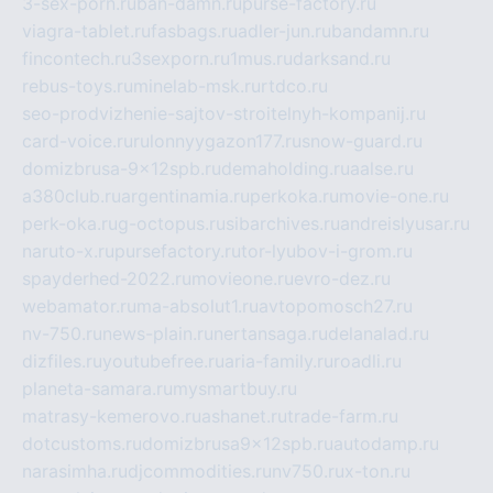
3-sex-porn.ru
ban-damn.ru
purse-factory.ru
viagra-tablet.ru
fasbags.ru
adler-jun.ru
bandamn.ru
fincontech.ru
3sexporn.ru
1mus.ru
darksand.ru
rebus-toys.ru
minelab-msk.ru
rtdco.ru
seo-prodvizhenie-sajtov-stroitelnyh-kompanij.ru
card-voice.ru
rulonnyygazon177.ru
snow-guard.ru
domizbrusa-9x12spb.ru
demaholding.ru
aalse.ru
a380club.ru
argentinamia.ru
perkoka.ru
movie-one.ru
perk-oka.ru
g-octopus.ru
sibarchives.ru
andreislyusar.ru
naruto-x.ru
pursefactory.ru
tor-lyubov-i-grom.ru
spayderhed-2022.ru
movieone.ru
evro-dez.ru
webamator.ru
ma-absolut1.ru
avtopomosch27.ru
nv-750.ru
news-plain.ru
nertansaga.ru
delanalad.ru
dizfiles.ru
youtubefree.ru
aria-family.ru
roadli.ru
planeta-samara.ru
mysmartbuy.ru
matrasy-kemerovo.ru
ashanet.ru
trade-farm.ru
dotcustoms.ru
domizbrusa9x12spb.ru
autodamp.ru
narasimha.ru
djcommodities.ru
nv750.ru
x-ton.ru