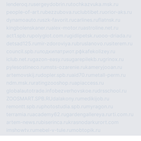
lenderoq.ru
sergeydobrin.ru
tochkazvuka.msk.ru
people-of-art.ru
bezzubova.ru
clubtibet.ru
orior-aks.ru
dynamoauto.ru
szk-favorit.ru
carlines.ru
flatnsk.ru
kingbolenskaner.ru
alex-motor.ru
astroline.net.ru
act1.spb.ru
polyglot.com.ru
gidlipetsk.ru
ooo-driada.ru
detsad125.ru
mir-zdoroviya.ru
bruslanovo.ru
siterem.ru
council.spb.ru
лодкипатриот.рф
kafekolizey.ru
iclub.net.ru
gazon-easy.ru
sugarepilekb.ru
grinox.ru
pylesostineco.ru
msts-ozarenie.ru
kameryjooan.ru
artemovskij.ru
dopler.spb.ru
aid70.ru
metall-perm.ru
ndm.msk.ru
ratingzooshop.ru
apiaccess.ru
globalautotrade.info
bezverhovskoe.ru
drsschool.ru
ZOOSMART.SPB.RU
dalakony.ru
medikijob.ru
remontt.spb.ru
photostudia.spb.ru
myragon.ru
terramia.ru
academy62.ru
gardengallereya.ru
rti.com.ru
artem-news.ru
biserinca.ru
krasnodarkurort.com
imshowtv.ru
mebel-v-tule.ru
mobtopik.ru
pcsecurity.net.ru
tool-sib.ru
multimetrunit.ru
sp-tour.ru