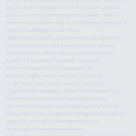
g-2012.ru
ops-mgr.ru
accounts-112.ru
csm-demo.ru
poka-vse-doma2.ru
airgungames.ru
allseo-host.ru
tehosmotre.ru
varieta-yug.ru
cricetc1xbetr1xbetcc2.ru
raytor-d.ru
atillagunn.ru
3d-file.ru
1xbeticricetc1xbetti5.ru
uafoot-statti.ru
e-abis1c.ru
store-brawl-stars.ru
kts-services.ru
dark-sand.ru
sindika-01.ru
sp-life.ru
x-legion.ru
sib-archives.ru
e-abis-1-c.ru
sindika01.ru
venda-festival.ru
store-brawlstars.ru
dooraleksandria.ru
antenna-highly.ru
mine-lab-msk.ru
1-mus.ru
3-sex-porn.ru
ban-damn.ru
purse-factory.ru
viagra-tablet.ru
fasbags.ru
adler-jun.ru
bandamn.ru
fincontech.ru
3sexporn.ru
1mus.ru
darksand.ru
rebus-toys.ru
minelab-msk.ru
alabuga-cityhotel.ru
medsprawo-4-ka.ru
2864420.ru
blagodarenie-spb.ru
zajmy24.ru
tovudyi-4-kuhnyanazakaz.ru
brazzerscom.ru
medsprawo4ka.ru