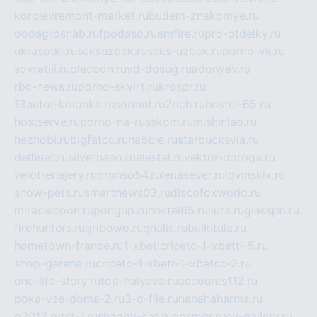
korolevremont-market.ru
budem-znakomye.ru
oooagrosnab.ru
fpodaso.ru
emfire.ru
pro-otdelky.ru
ukrasotki.ru
seksuzbek.ru
seks-uzbek.ru
porno-vk.ru
sovratili.ru
olecoon.ru
vd-dosug.ru
adonyev.ru
rbc-news.ru
porno-skvirt.ru
krospr.ru
13autor-kolonka.ru
sormol.ru
2rich.ru
hostel-65.ru
hostserve.ru
porno-na-russkom.ru
mishinlab.ru
neznobi.ru
bigfatcc.ru
habble.ru
starbucksvia.ru
delfinet.ru
silvernano.ru
elestal.ru
vektor-doroga.ru
velotrenajery.ru
pronso54.ru
lenasever.ru
lovinskix.ru
show-pets.ru
smartnews03.ru
discofoxworld.ru
miraclecoon.ru
pongup.ru
hostel65.ru
liura.ru
glasspb.ru
firehunters.ru
gribowo.ru
gnalis.ru
bulkitula.ru
hometown-france.ru
1-xbeticricetc-1-xbetti-5.ru
shop-garena.ru
cricetc-1-xbetr-1-xbetcc-2.ru
one-life-story.ru
top-halyava.ru
accounts112.ru
poka-vse-doma-2.ru
3-d-file.ru
hahahaharms.ru
g2012.ru
tst-1.ru
shaggy-cat.ru
opsmgr.ru
ev-gallery.ru