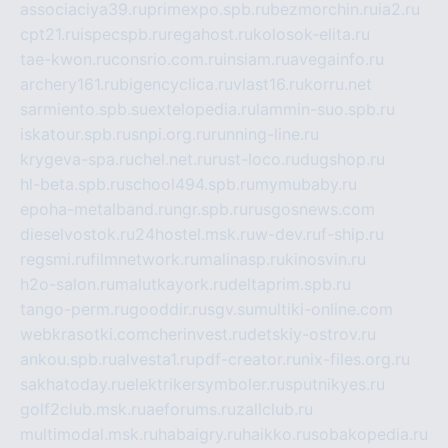
associaciya39.ru
primexpo.spb.ru
bezmorchin.ru
ia2.ru
cpt21.ru
ispecspb.ru
regahost.ru
kolosok-elita.ru
tae-kwon.ru
consrio.com.ru
insiam.ru
avegainfo.ru
archery161.ru
bigencyclica.ru
vlast16.ru
korru.net
sarmiento.spb.su
extelopedia.ru
lammin-suo.spb.ru
iskatour.spb.ru
snpi.org.ru
running-line.ru
krygeva-spa.ru
chel.net.ru
rust-loco.ru
dugshop.ru
hl-beta.spb.ru
school494.spb.ru
mymubaby.ru
epoha-metalband.ru
ngr.spb.ru
rusgosnews.com
dieselvostok.ru
24hostel.msk.ru
w-dev.ru
f-ship.ru
regsmi.ru
filmnetwork.ru
malinasp.ru
kinosvin.ru
h2o-salon.ru
malutkayork.ru
deltaprim.spb.ru
tango-perm.ru
gooddir.ru
sgv.su
multiki-online.com
webkrasotki.com
cherinvest.ru
detskiy-ostrov.ru
ankou.spb.ru
alvesta1.ru
pdf-creator.ru
nix-files.org.ru
sakhatoday.ru
elektrikersymboler.ru
sputnikyes.ru
golf2club.msk.ru
aeforums.ru
zallclub.ru
multimodal.msk.ru
habaigry.ru
haikko.ru
sobakopedia.ru