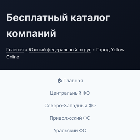
Бесплатный каталог
компаний
Главная
»
Южный федеральный округ
» Город Yellow
Online
🏠 Главная
Центральный ФО
Северо-Западный ФО
Приволжский ФО
Уральский ФО