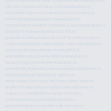
xehyroo5kuhnyanazakaz.ru
fabrikayfabrikaefabrika.ru
vskrytie-zamkov-moskva-113.ru
biletnadom.ru
zed-online.ru
pimchax.ru
brazzers-hd.ru
z-host.ru
kitubeu2kuhnyanazakaz.ru
naperekate.ru
kuhnyaofabrikaufabrik.ru
kitubeu-2-kuhnyanazakaz.ru
xehyroo-5-kuhnyanazakaz.ru
cs-68.ru
guzywia-4-kuhnyanazakaz.ru
mir-tk.ru
vlknrussia.ru
cs68.ru
vladivostok-map.ru
video-seks.ru
bankaribi.ru
raszar.ru
vskrytie-zamkov-moskva113.ru
lipetsktelecom.ru
tovudyi4kuhnyanazakaz.ru
seksuzb.ru
guzywia4kuhnyanazakaz.ru
fabrikaofabrikaokuhny.ru
kuhnyaekuhnyaafabrika.ru
kuhnyaykuhnyayfabrika.ru
e-abis1c.ru
store-brawl-stars.ru
kts-services.ru
dark-sand.ru
sindika-01.ru
sp-life.ru
x-legion.ru
sib-archives.ru
e-abis-1-c.ru
sindika01.ru
venda-festival.ru
store-brawlstars.ru
dooraleksandria.ru
antenna-highly.ru
mine-lab-msk.ru
1-mus.ru