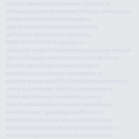
isz-fest.ru
ewnc.info
screensaver-clock.net.ru
volnav.spb.ru
comnat.ru
npf.net.ru
7bit.pp.ru
kalugatur.ru
tesiaes.ru
card.com.ru
kazanka.spb.ru
gildiya-kuznecov.ru
kameryboavision.ru
griffoncom.spb.ru
fabrika-emotsiy.ru
PARK-MATROSOVA.RU
agat.spb.ru
avtoyurist-moskva1.ru
hardware.org.ru
схема-авто.рф
dg-lab.ru
angrup.ru
recruiter.spb.ru
music8.spb.ru
krsk124.ru
kubok.spb.ru
romanofforex.ru
analitikaplus.ru
spyonline.ru
zosikamery.ru
sloboda-ural.pp.ru
AUTO-COM.SU
hohota.net
alimy.ru
online-z.com
aromat-vostoka.ru
otdelkaexp.ru
mobilvest.ru
bbd.net.ru
mebelshop.msk.ru
smp-forum.ru
bastion-td.ru
kosmoscreative.ru
avrmotors.ru
art-galadesign.ru
tiffany-c.ru
ecostep-samara.ru
d-p.spb.ru
галактика73.рф
sko.com.ru
davitamebel-spb.ru
fotsis.ru
tesiaes.ru
kokoroyari.spb.ru
blesna-kazan.ru
mossilver.ru