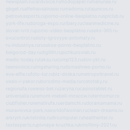
newsplain.ru
cardvoice.ru
modopaper.ru
manunae.ru
gbget.ru
alfeihavsalnassr.ru
madoma.ru
tajuncos.ru
petrovkasports.ru
porno-online-besplatno.ru
splclub.ru
york-life.ru
doroga-expo.ru
ribery.ru
cleanmedicine.ru
slovar-ivrit.ru
porno-video-besplatno.ru
seks-365.ru
ovucontrol.ru
sloty-igrovyye-avtomaty.ru
ru-industriya.ru
russkoe-porno-besplatno.ru
belgorod-day.ru
digilith.ru
pichkurovlab.ru
medic-today.ru
taksu.ru
comp123.ru
don-ykt.ru
teensvoice.ru
imgsharing.ru
domashnee-porno.ru
eva-elfie.ru
foto-tur.ru
biz-doska.ru
metropoltravel.ru
veslo-i-yakor.ru
borodino-media.ru
rostotsky.ru
regionufa.ru
weiss-bet.ru
zaryna.ru
casinotablet.ru
universalia.ru
remont-mebeli-moscow.ru
termomur.ru
clubfisher.ru
remstirufa.ru
erdamchi.ru
doramamama.ru
muraviovka-park.ru
worldofwoman.ru
clean-dreams.ru
arkrym.ru
kristinita.ru
dircomputer.ru
healthenter.ru
textexperts.ru
pivnaya-kruzhka.ru
kinofilmy-2021.ru