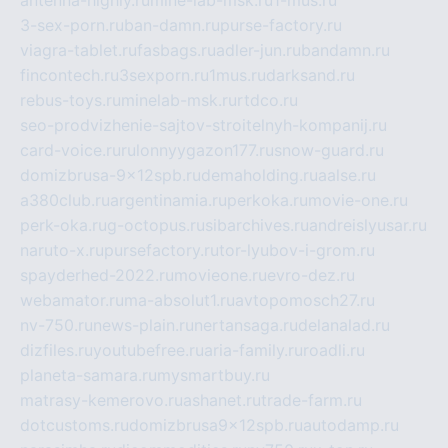
3-sex-porn.ru
ban-damn.ru
purse-factory.ru
viagra-tablet.ru
fasbags.ru
adler-jun.ru
bandamn.ru
fincontech.ru
3sexporn.ru
1mus.ru
darksand.ru
rebus-toys.ru
minelab-msk.ru
rtdco.ru
seo-prodvizhenie-sajtov-stroitelnyh-kompanij.ru
card-voice.ru
rulonnyygazon177.ru
snow-guard.ru
domizbrusa-9x12spb.ru
demaholding.ru
aalse.ru
a380club.ru
argentinamia.ru
perkoka.ru
movie-one.ru
perk-oka.ru
g-octopus.ru
sibarchives.ru
andreislyusar.ru
naruto-x.ru
pursefactory.ru
tor-lyubov-i-grom.ru
spayderhed-2022.ru
movieone.ru
evro-dez.ru
webamator.ru
ma-absolut1.ru
avtopomosch27.ru
nv-750.ru
news-plain.ru
nertansaga.ru
delanalad.ru
dizfiles.ru
youtubefree.ru
aria-family.ru
roadli.ru
planeta-samara.ru
mysmartbuy.ru
matrasy-kemerovo.ru
ashanet.ru
trade-farm.ru
dotcustoms.ru
domizbrusa9x12spb.ru
autodamp.ru