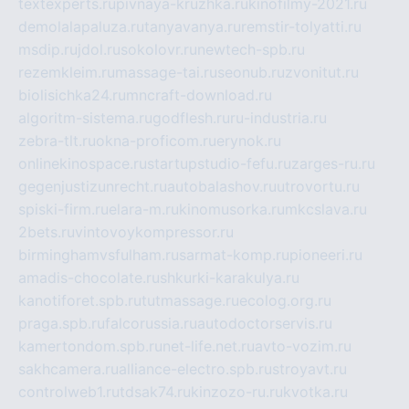
textexperts.ru
pivnaya-kruzhka.ru
kinofilmy-2021.ru
demolalapaluza.ru
tanyavanya.ru
remstir-tolyatti.ru
msdip.ru
jdol.ru
sokolovr.ru
newtech-spb.ru
rezemkleim.ru
massage-tai.ru
seonub.ru
zvonitut.ru
biolisichka24.ru
mncraft-download.ru
algoritm-sistema.ru
godflesh.ru
ru-industria.ru
zebra-tlt.ru
okna-proficom.ru
erynok.ru
onlinekinospace.ru
startupstudio-fefu.ru
zarges-ru.ru
gegenjustizunrecht.ru
autobalashov.ru
utrovortu.ru
spiski-firm.ru
elara-m.ru
kinomusorka.ru
mkcslava.ru
2bets.ru
vintovoykompressor.ru
birminghamvsfulham.ru
sarmat-komp.ru
pioneeri.ru
amadis-chocolate.ru
shkurki-karakulya.ru
kanotiforet.spb.ru
tutmassage.ru
ecolog.org.ru
praga.spb.ru
falcorussia.ru
autodoctorservis.ru
kamertondom.spb.ru
net-life.net.ru
avto-vozim.ru
sakhcamera.ru
alliance-electro.spb.ru
stroyavt.ru
controlweb1.ru
tdsak74.ru
kinzozo-ru.ru
kvotka.ru