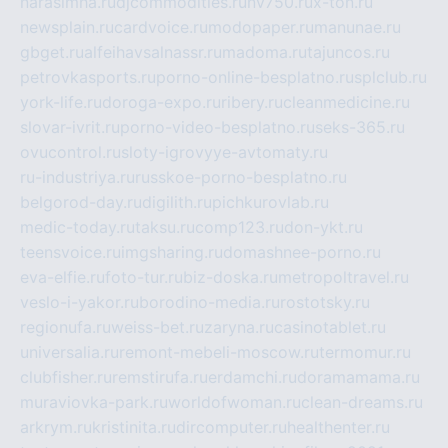
narasimha.ru
djcommodities.ru
nv750.ru
x-ton.ru
newsplain.ru
cardvoice.ru
modopaper.ru
manunae.ru
gbget.ru
alfeihavsalnassr.ru
madoma.ru
tajuncos.ru
petrovkasports.ru
porno-online-besplatno.ru
splclub.ru
york-life.ru
doroga-expo.ru
ribery.ru
cleanmedicine.ru
slovar-ivrit.ru
porno-video-besplatno.ru
seks-365.ru
ovucontrol.ru
sloty-igrovyye-avtomaty.ru
ru-industriya.ru
russkoe-porno-besplatno.ru
belgorod-day.ru
digilith.ru
pichkurovlab.ru
medic-today.ru
taksu.ru
comp123.ru
don-ykt.ru
teensvoice.ru
imgsharing.ru
domashnee-porno.ru
eva-elfie.ru
foto-tur.ru
biz-doska.ru
metropoltravel.ru
veslo-i-yakor.ru
borodino-media.ru
rostotsky.ru
regionufa.ru
weiss-bet.ru
zaryna.ru
casinotablet.ru
universalia.ru
remont-mebeli-moscow.ru
termomur.ru
clubfisher.ru
remstirufa.ru
erdamchi.ru
doramamama.ru
muraviovka-park.ru
worldofwoman.ru
clean-dreams.ru
arkrym.ru
kristinita.ru
dircomputer.ru
healthenter.ru