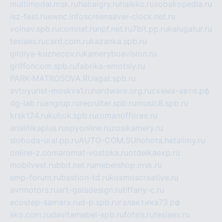
multimodal.msk.ru
habaigry.ru
haikko.ru
sobakopedia.ru
isz-fest.ru
ewnc.info
screensaver-clock.net.ru
volnav.spb.ru
comnat.ru
npf.net.ru
7bit.pp.ru
kalugatur.ru
tesiaes.ru
card.com.ru
kazanka.spb.ru
gildiya-kuznecov.ru
kameryboavision.ru
griffoncom.spb.ru
fabrika-emotsiy.ru
PARK-MATROSOVA.RU
agat.spb.ru
avtoyurist-moskva1.ru
hardware.org.ru
схема-авто.рф
dg-lab.ru
angrup.ru
recruiter.spb.ru
music8.spb.ru
krsk124.ru
kubok.spb.ru
romanofforex.ru
analitikaplus.ru
spyonline.ru
zosikamery.ru
sloboda-ural.pp.ru
AUTO-COM.SU
hohota.net
alimy.ru
online-z.com
aromat-vostoka.ru
otdelkaexp.ru
mobilvest.ru
bbd.net.ru
mebelshop.msk.ru
smp-forum.ru
bastion-td.ru
kosmoscreative.ru
avrmotors.ru
art-galadesign.ru
tiffany-c.ru
ecostep-samara.ru
d-p.spb.ru
галактика73.рф
sko.com.ru
davitamebel-spb.ru
fotsis.ru
tesiaes.ru