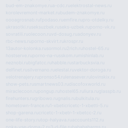
bud-em-znakomye.ru
a-cdc.ru
elektrostal-news.ru
korolevremont-market.ru
budem-znakomye.ru
oooagrosnab.ru
fpodaso.ru
emfire.ru
pro-otdelky.ru
ukrasotki.ru
seksuzbek.ru
seks-uzbek.ru
porno-vk.ru
sovratili.ru
olecoon.ru
vd-dosug.ru
adonyev.ru
rbc-news.ru
porno-skvirt.ru
krospr.ru
13autor-kolonka.ru
sormol.ru
2rich.ru
hostel-65.ru
hostserve.ru
porno-na-russkom.ru
mishinlab.ru
neznobi.ru
bigfatcc.ru
habble.ru
starbucksvia.ru
delfinet.ru
silvernano.ru
elestal.ru
vektor-doroga.ru
velotrenajery.ru
pronso54.ru
lenasever.ru
lovinskix.ru
show-pets.ru
smartnews03.ru
discofoxworld.ru
miraclecoon.ru
pongup.ru
hostel65.ru
liura.ru
glasspb.ru
firehunters.ru
gribowo.ru
gnalis.ru
bulkitula.ru
hometown-france.ru
1-xbeticricetc-1-xbetti-5.ru
shop-garena.ru
cricetc-1-xbetr-1-xbetcc-2.ru
one-life-story.ru
top-halyava.ru
accounts112.ru
poka-vse-doma-2.ru
3-d-file.ru
hahahaharms.ru