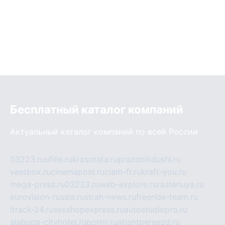
Бесплатный каталог компаний
Актуальный каталог компаний по всей России
03223.ru
ufille.ru
krasotata.ru
prazdnikdushi.ru
veetbox.ru
cinemapost.ru
ciam-fr.ru
kraft-you.ru
mega-press.ru
03223.ru
web-explore.ru
rastenuya.ru
eurovision-russia.ru
strah-news.ru
freeride-team.ru
itrack-24.ru
sexshopexpress.ru
autostudiopro.ru
alabuga-cityhotel.ru
pornv.ru
atlantpereezd.ru