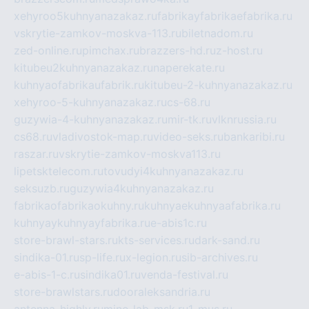
xehyroo5kuhnyanazakaz.ru
fabrikayfabrikaefabrika.ru
vskrytie-zamkov-moskva-113.ru
biletnadom.ru
zed-online.ru
pimchax.ru
brazzers-hd.ru
z-host.ru
kitubeu2kuhnyanazakaz.ru
naperekate.ru
kuhnyaofabrikaufabrik.ru
kitubeu-2-kuhnyanazakaz.ru
xehyroo-5-kuhnyanazakaz.ru
cs-68.ru
guzywia-4-kuhnyanazakaz.ru
mir-tk.ru
vlknrussia.ru
cs68.ru
vladivostok-map.ru
video-seks.ru
bankaribi.ru
raszar.ru
vskrytie-zamkov-moskva113.ru
lipetsktelecom.ru
tovudyi4kuhnyanazakaz.ru
seksuzb.ru
guzywia4kuhnyanazakaz.ru
fabrikaofabrikaokuhny.ru
kuhnyaekuhnyaafabrika.ru
kuhnyaykuhnyayfabrika.ru
e-abis1c.ru
store-brawl-stars.ru
kts-services.ru
dark-sand.ru
sindika-01.ru
sp-life.ru
x-legion.ru
sib-archives.ru
e-abis-1-c.ru
sindika01.ru
venda-festival.ru
store-brawlstars.ru
dooraleksandria.ru
antenna-highly.ru
mine-lab-msk.ru
1-mus.ru