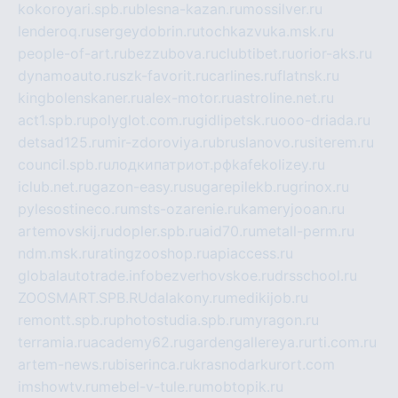
kokoroyari.spb.ru
blesna-kazan.ru
mossilver.ru
lenderoq.ru
sergeydobrin.ru
tochkazvuka.msk.ru
people-of-art.ru
bezzubova.ru
clubtibet.ru
orior-aks.ru
dynamoauto.ru
szk-favorit.ru
carlines.ru
flatnsk.ru
kingbolenskaner.ru
alex-motor.ru
astroline.net.ru
act1.spb.ru
polyglot.com.ru
gidlipetsk.ru
ooo-driada.ru
detsad125.ru
mir-zdoroviya.ru
bruslanovo.ru
siterem.ru
council.spb.ru
лодкипатриот.рф
kafekolizey.ru
iclub.net.ru
gazon-easy.ru
sugarepilekb.ru
grinox.ru
pylesostineco.ru
msts-ozarenie.ru
kameryjooan.ru
artemovskij.ru
dopler.spb.ru
aid70.ru
metall-perm.ru
ndm.msk.ru
ratingzooshop.ru
apiaccess.ru
globalautotrade.info
bezverhovskoe.ru
drsschool.ru
ZOOSMART.SPB.RU
dalakony.ru
medikijob.ru
remontt.spb.ru
photostudia.spb.ru
myragon.ru
terramia.ru
academy62.ru
gardengallereya.ru
rti.com.ru
artem-news.ru
biserinca.ru
krasnodarkurort.com
imshowtv.ru
mebel-v-tule.ru
mobtopik.ru