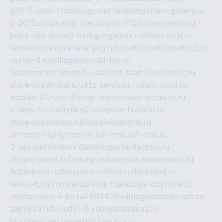
g2012.ru
tst-1.ru
shaggy-cat.ru
opsmgr.ru
ev-gallery.ru
g-2012.ru
ops-mgr.ru
accounts-112.ru
csm-demo.ru
poka-vse-doma2.ru
airgungames.ru
allseo-host.ru
tehosmotre.ru
varieta-yug.ru
cricetc1xbetr1xbetcc2.ru
raytor-d.ru
atillagunn.ru
3d-file.ru
1xbeticricetc1xbetti5.ru
uafoot-statti.ru
e-abis1c.ru
store-brawl-stars.ru
kts-services.ru
dark-sand.ru
sindika-01.ru
sp-life.ru
x-legion.ru
sib-archives.ru
e-abis-1-c.ru
sindika01.ru
venda-festival.ru
store-brawlstars.ru
dooraleksandria.ru
antenna-highly.ru
mine-lab-msk.ru
1-mus.ru
3-sex-porn.ru
ban-damn.ru
purse-factory.ru
viagra-tablet.ru
fasbags.ru
adler-jun.ru
bandamn.ru
fincontech.ru
3sexporn.ru
1mus.ru
darksand.ru
rebus-toys.ru
minelab-msk.ru
alabuga-cityhotel.ru
medsprawo-4-ka.ru
2864420.ru
blagodarenie-spb.ru
zajmy24.ru
tovudyi-4-kuhnyanazakaz.ru
brazzerscom.ru
medsprawo4ka.ru